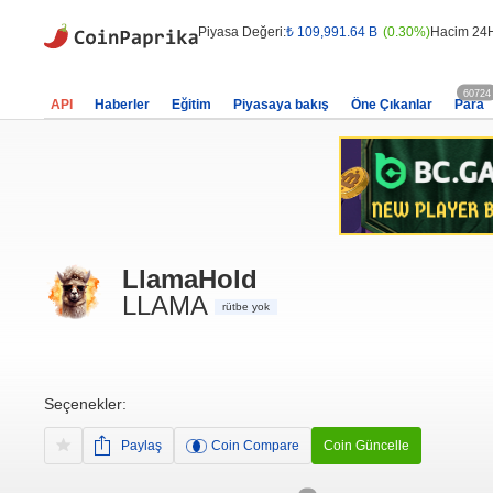
Piyasa Değeri:
₺ 109,991.64 B
(0.30%)
Hacim 24
60724
API
Haberler
Eğitim
Piyasaya bakış
Öne Çıkanlar
Para
LlamaHold
LLAMA
rütbe yok
Seçenekler:
Paylaş
Coin Compare
Coin Güncelle