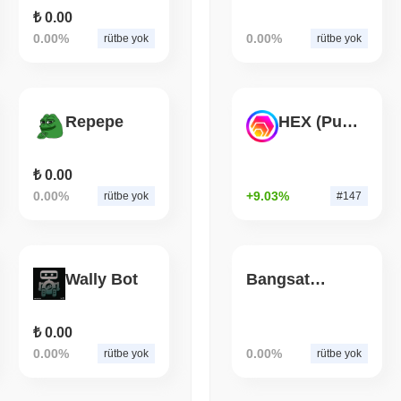
₺ 0.00
August 06 2026
(1 day ago)
,
3 min
0.00%
0.00%
rütbe yok
rütbe yok
CRYPTO SERVICES
BANKS
BNY, Kurumların Kripto
Stake Etmesini İstiyor
Repepe
HEX (Pulsechain)
₺ 0.00
0.00%
+9.03%
rütbe yok
#147
Wally Bot
Bangsat 666
₺ 0.00
0.00%
0.00%
rütbe yok
rütbe yok