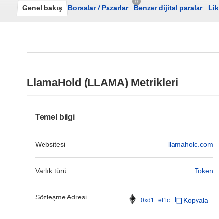
0
Genel bakış
Borsalar
/
Pazarlar
Benzer dijital paralar
Lik
LlamaHold (LLAMA) Metrikleri
Temel bilgi
Websitesi
llamahold.com
Varlık türü
Token
Sözleşme Adresi
Kopyala
0xd1...ef1c