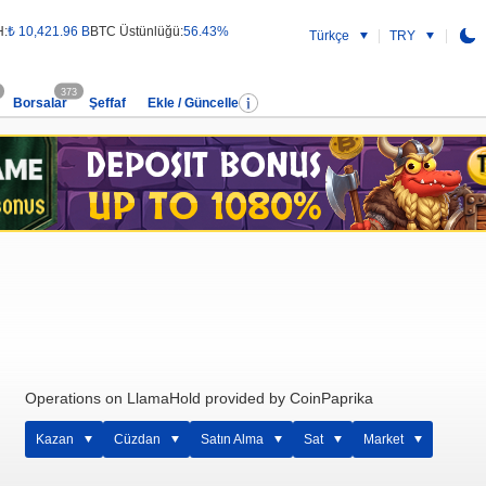
H:
₺ 10,421.96 B
BTC Üstünlüğü:
56.43%
Türkçe
TRY
373
Borsalar
Şeffaf
Ekle / Güncelle
Operations on LlamaHold provided by CoinPaprika
Kazan
Cüzdan
Satın Alma
Sat
Market