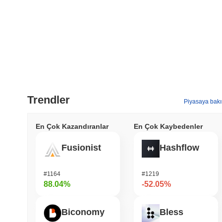
Trendler
Piyasaya bakı
En Çok Kazandıranlar
En Çok Kaybedenler
Fusionist
Hashflow
#1164
#1219
88.04%
-52.05%
Biconomy
Bless