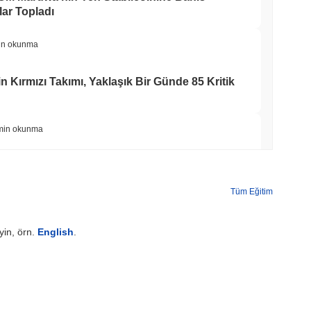
ar Topladı
in okunma
n Kırmızı Takımı, Yaklaşık Bir Günde 85 Kritik
min okunma
ale İşlemlerini Anlık Visa Harcama Gücüne
Tüm Eğitim
min okunma
yin, örn.
English
.
asal Hale Getiriyor, Ancak Perakende Alıcıları
min okunma