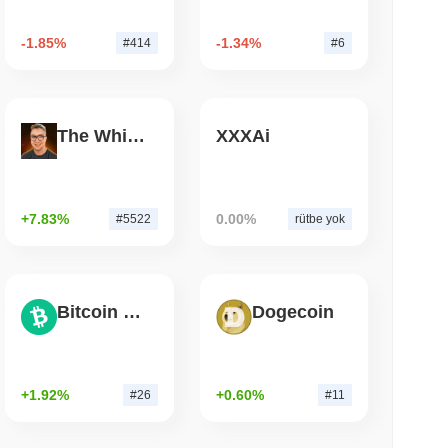
 okunma
-1.85%
-1.34%
#414
#6
yu Hiçbir Zaman Saklama Alanından Çıkmadan
The White Bull
XXXAi
+7.83%
0.00%
#5522
rütbe yok
Bitcoin Cash
Dogecoin
+1.92%
+0.60%
#26
#11