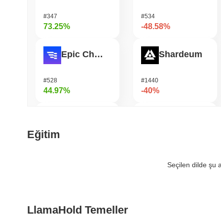
#347
#534
73.25%
-48.58%
Epic Chain
Shardeum
#528
#1440
44.97%
-40%
HarryPotterObamaSonic10Inu (ETH)
Undeads Games
Eğitim
#672
#537
42.34%
-34.1%
Seçilen dilde şu
ETHGas
Heima
LlamaHold Temeller
#372
#687
39.74%
-32.23%