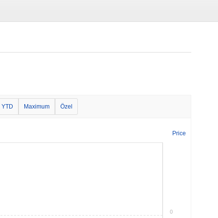
YTD
Maximum
Özel
Price
0