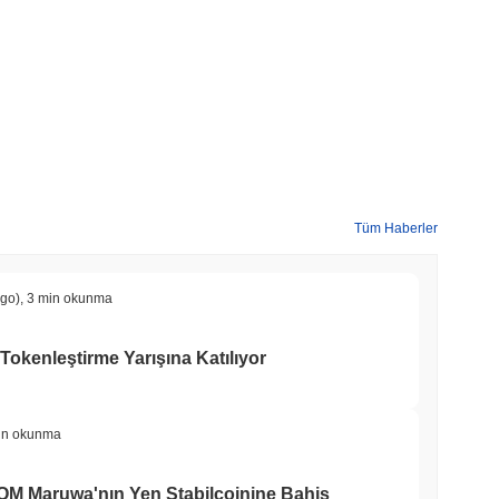
Tüm Haberler
ago)
,
3 min okunma
Tokenleştirme Yarışına Katılıyor
in okunma
COM Maruwa'nın Yen Stabilcoinine Bahis