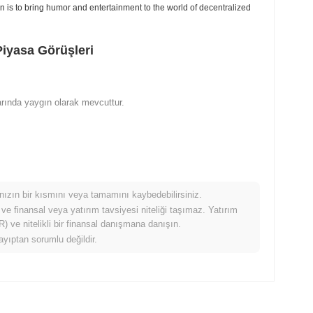
 is to bring humor and entertainment to the world of decentralized
iyasa Görüşleri
arında yaygın olarak mevcuttur.
mınızın bir kısmını veya tamamını kaybedebilirsiniz.
 ve finansal veya yatırım tavsiyesi niteliği taşımaz. Yatırım
 ve nitelikli bir finansal danışmana danışın.
ayıptan sorumlu değildir.
ldığında nasıl performans gösteriyor?
.30%
kazanç kaydeden daha düşük performans gösterdi. Bu,
 bir gecikme gösterdiğini belirtir.