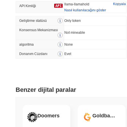
Kopyala
llama-llamahold
API Kimliği
Nasıl kullanılacağını göster
Geliştirme statüsü
Trend Olan
Only token
Son Eklenen
Konsensus Mekanizması
HEX (Pulsechain)
SACOIN
Not mineable
algoritma
None
#147
#9772
9.03%
0.42%
Donanım Cüzdanı
Evet
Benzer dijital paralar
Doomers
Goldbank Finance