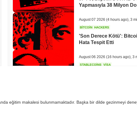
Yapmasıyla 38 Milyon Dol
August 07 2026
(4 hours ago)
,
3 m
BITCOIN
HACKERS
'Son Derece Kötü': Bitcoi
Hata Tespit Etti
August 06 2026
(16 hours ago)
,
3 
STABLECOINS
VISA
Western Union, Dolar Hav
Dönüştürüyor
August 06 2026
(18 hours ago)
,
3 
 anda eğitim makalesi bulunmamaktadır. Başka bir dilde gezinmeyi dene
CRYPTO REGULATIONS
TRADING
Rusya Kripto Ticaretini Y
Yılda 3,700 Dolarla Sınırlı
August 06 2026
(20 hours ago)
,
3 