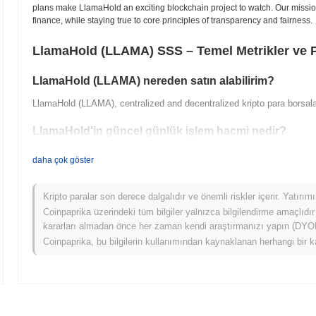
plans make LlamaHold an exciting blockchain project to watch. Our mission
finance, while staying true to core principles of transparency and fairness.
LlamaHold (LLAMA) SSS – Temel Metrikler ve P
LlamaHold (LLAMA) nereden satın alabilirim?
LlamaHold (LLAMA), centralized and decentralized kripto para borsal
LlamaHold'in güncel günlük işlem hacmi nedir?
Son 24 saatte LlamaHold'in işlem hacmi
₺ 0.00
.
daha çok göster
LlamaHold'in fiyat aralığı geçmişi nedir?
Kripto paralar son derece dalgalıdır ve önemli riskler içerir. Yatırı
Tüm Zamanların En Yüksek Değeri (ATH):
₺ 0.00
Coinpaprika üzerindeki tüm bilgiler yalnızca bilgilendirme amaçlıdır
Tüm Zamanların En Düşük Değeri (ATL):
₺ 0.00
kararları almadan önce her zaman kendi araştırmanızı yapın (DYOR)
Coinpaprika, bu bilgilerin kullanımından kaynaklanan herhangi bir k
LlamaHold şu anda ATH'sinin
~0.00%
altında işlem görüyor .
LlamaHold, daha geniş kripto piyasasıyla karşılaştırı
Son 7 günde LlamaHold
0.00%
kazandı, genel kripto piyasasından
0
daha geniş piyasa momentumuna göre LLAMA'ün fiyat hareketinde geçici