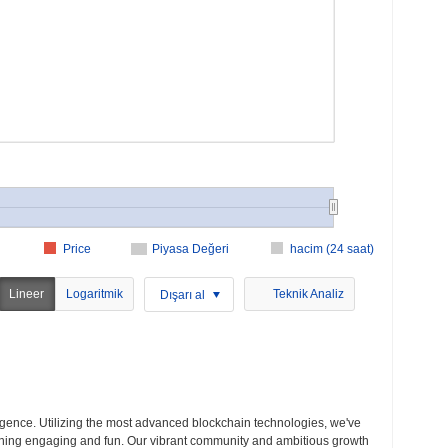
Price
Piyasa Değeri
hacim (24 saat)
Lineer
Logaritmik
Teknik Analiz
Dışarı al
ligence. Utilizing the most advanced blockchain technologies, we've
ining engaging and fun. Our vibrant community and ambitious growth