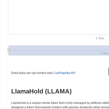
1. Oca
1. Oca
Daha fazla veri için kontrol edin
CoinPaprika API
LlamaHold (LLAMA)
LlamaHold is a unique meme token that is fully managed by artificial intel
designed a token that rewards holders with passive dividends while rema