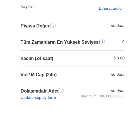
Kaşifler
Etherscan.io
no data
Piyasa Değeri
0
Tüm Zamanların En Yüksek Seviyesi
₺ 0.00
hacim (24 saat)
no data
Vol / M Cap (24h)
no data
Dolaşımdaki Adet
maximum: 700,000,000,000
Update supply form