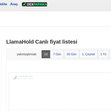
idite
Araç
LlamaHold Canlı fiyat listesi
yakınlaştırmak:
1d
7 Gün
30 Gün
1. Çeyrek
1 Yıl