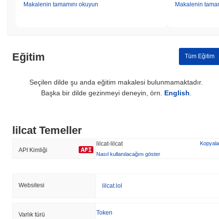
Makalenin tamamını okuyun
Makalenin tama
Eğitim
Tüm Eğitim
Seçilen dilde şu anda eğitim makalesi bulunmamaktadır.
Başka bir dilde gezinmeyi deneyin, örn.
English
.
lilcat Temeller
lilcat-lilcat
Kopyala
API Kimliği
Nasıl kullanılacağını göster
Websitesi
lilcat.lol
Token
Varlık türü