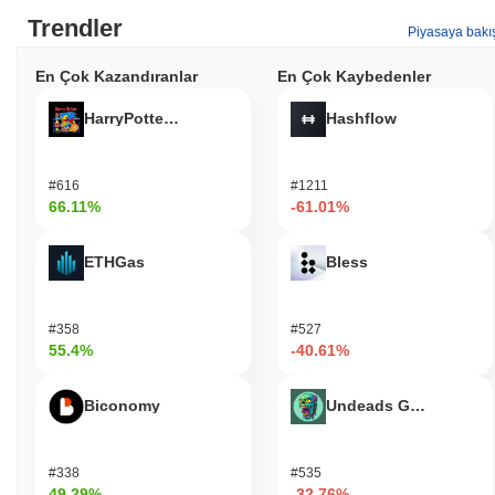
Trendler
Piyasaya bakı
En Çok Kazandıranlar
En Çok Kaybedenler
HarryPotterObamaSonic10Inu (ETH)
Hashflow
#616
#1211
66.11%
-61.01%
ETHGas
Bless
#358
#527
55.4%
-40.61%
Biconomy
Undeads Games
#338
#535
49.29%
-32.76%