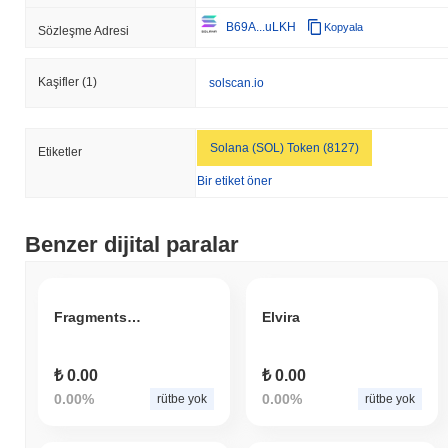
B69A...uLKH
Kopyala
Sözleşme Adresi
Kaşifler
(1)
solscan.io
Solana (SOL) Token (8127)
Etiketler
Bir etiket öner
Benzer dijital paralar
Fragments of Arker
Elvira
₺ 0.00
₺ 0.00
0.00%
0.00%
rütbe yok
rütbe yok