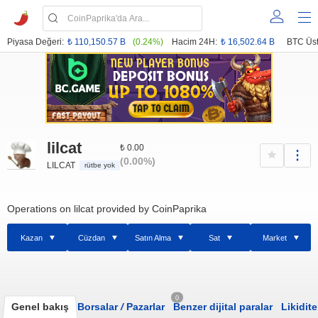
Piyasa Değeri:
₺ 110,150.57 B
(0.24%)
Hacim 24H:
₺ 16,502.64 B
BTC Üst
lilcat
₺ 0.00
(0.00%)
LILCAT
rütbe yok
Operations on lilcat provided by CoinPaprika
Kazan
Cüzdan
Satın Alma
Sat
Market
0
Genel bakış
Borsalar
/
Pazarlar
Benzer dijital paralar
Likidite