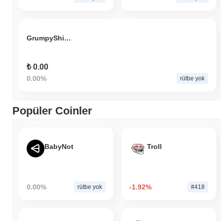
GrumpyShibToken
₺ 0.00
0.00%
rütbe yok
Popüler Coinler
BabyNot
Troll
0.00%
-1.92%
rütbe yok
#418