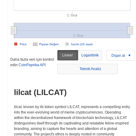
1. Oca
1. Oca
Price
Piyasa Değeri
hacim (24 saat)
Lineer
Logaritmik
Dışarı al
Daha fazla veri için kontrol
edin
CoinPaprika API
Teknik Analiz
lilcat (LILCAT)
lilcat, known by its token symbol LILCAT, represents a compelling entry
into the ever-evolving world of meme cryptocurrencies. Operating
within the decentralized framework of blockchain technology, LILCAT
distinguishes itself through its captivating and relatable feline-inspired
branding, aiming to capture the hearts and attention of a global
community. The project's ethos is deeply rooted in community