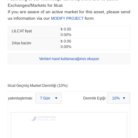
Exchanges/Markets for lilcat.
If you are aware of an active market for this asset, please send
us information via our
form.
MODIFY PROJECT
₺ 0.00
LILCAT fiyat
0.00%
₺ 0.00
24sa hacim
0.00%
Verileri nasıl kullanacağınızı okuyun
lilcat Geçmiş Market Derinliği (10%):
yakınlaştırmak:
7 Gün
Derinlik Eşiği:
10%