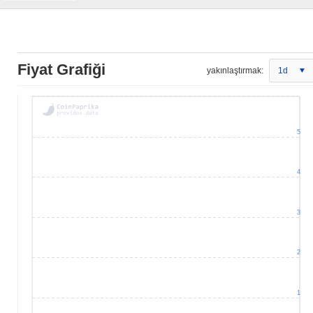
Fiyat Grafiği
yakınlaştırmak:
1d
5
4
3
2
1