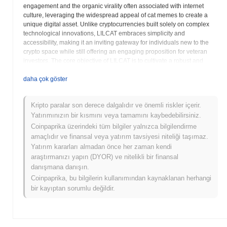
engagement and the organic virality often associated with internet
culture, leveraging the widespread appeal of cat memes to create a
unique digital asset. Unlike cryptocurrencies built solely on complex
technological innovations, LILCAT embraces simplicity and
accessibility, making it an inviting gateway for individuals new to the
crypto space while still offering an engaging proposition for veteran
investors. The core objective of LILCAT is to cultivate a robust and
interactive community that drives its presence and growth within the
competitive digital asset market. This community-first approach often
daha çok göster
translates into active social media campaigns, community-led
initiatives, and a transparent communication strategy from the project's
Kripto paralar son derece dalgalıdır ve önemli riskler içerir.
custodians. The collective enthusiasm and participation of its holders
Yatırımınızın bir kısmını veya tamamını kaybedebilirsiniz.
are paramount to its visibility and overall success. While specific utility
beyond being a tradable digital asset may evolve, the immediate value
Coinpaprika üzerindeki tüm bilgiler yalnızca bilgilendirme
proposition of LILCAT lies in its cultural relevance and its potential for
amaçlıdır ve finansal veya yatırım tavsiyesi niteliği taşımaz.
rapid dissemination across various digital platforms. It serves as a
Yatırım kararları almadan önce her zaman kendi
social token, a badge of participation within a shared cultural
araştırmanızı yapın (DYOR) ve nitelikli bir finansal
phenomenon, and a medium for community expression. The
danışmana danışın.
underlying blockchain ensures that transactions involving LILCAT are
Coinpaprika, bu bilgilerin kullanımından kaynaklanan herhangi
secure, transparent, and immutable, providing a reliable infrastructure
bir kayıptan sorumlu değildir.
for its distribution and trading. The project often emphasizes fostering a
sense of camaraderie among its holders, encouraging shared
experiences and a collective journey within the volatile yet exciting
crypto market. As the meme coin sector continues to mature, tokens
like LILCAT demonstrate the power of narrative and community in