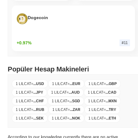
Dogecoin
+0.97%
#11
Popüler Hesap Makineleri
1 LILCAT
=
...
USD
1 LILCAT
=
...
EUR
1 LILCAT
=
...
GBP
1 LILCAT
=
...
JPY
1 LILCAT
=
...
AUD
1 LILCAT
=
...
CAD
1 LILCAT
=
...
CHF
1 LILCAT
=
...
SGD
1 LILCAT
=
...
MXN
1 LILCAT
=
...
RUB
1 LILCAT
=
...
ZAR
1 LILCAT
=
...
TRY
1 LILCAT
=
...
SEK
1 LILCAT
=
...
NOK
1 LILCAT
=
...
ETH
According to our knowledge currently there are no active