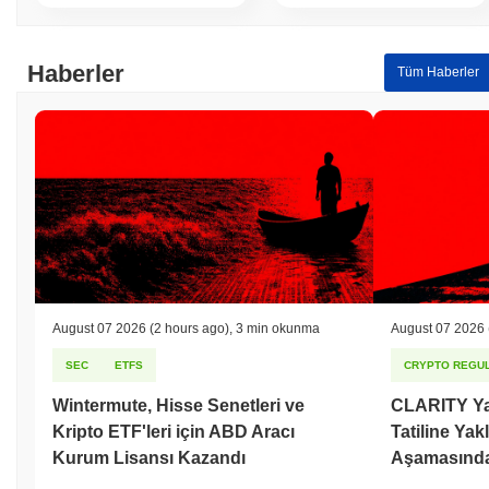
Haberler
Tüm Haberler
August 07 2026
(2 hours ago)
,
3 min okunma
August 07 2026
SEC
ETFS
CRYPTO REGUL
Wintermute, Hisse Senetleri ve
CLARITY Ya
Kripto ETF'leri için ABD Aracı
Tatiline Ya
Kurum Lisansı Kazandı
Aşamasınd