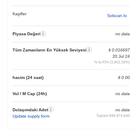
lilcat şu anda ATH'sinin
~97.54%
altında işlem görüyor .
Kaşifler
Solscan.io
lilcat, daha geniş kripto piyasasıyla
karşılaştırıldığında nasıl performans gösteriyor?
Piyasa Değeri
no data
Son 7 günde lilcat
0.00%
kazandı, genel kripto piyasasından
0.24%
kazanç kaydeden daha düşük performans gösterdi. Bu,
daha geniş piyasa momentumuna göre LILCAT'ün fiyat
Tüm Zamanların En Yüksek Seviyesi
₺ 0.016697
hareketinde geçici bir gecikme gösterdiğini belirtir.
20 Jul 24
% to ATH (3,962.29%)
hacim (24 saat)
₺ 0.00
Vol / M Cap (24h)
no data
Dolaşımdaki Adet
no data
Update supply form
Toplam:999,974,640