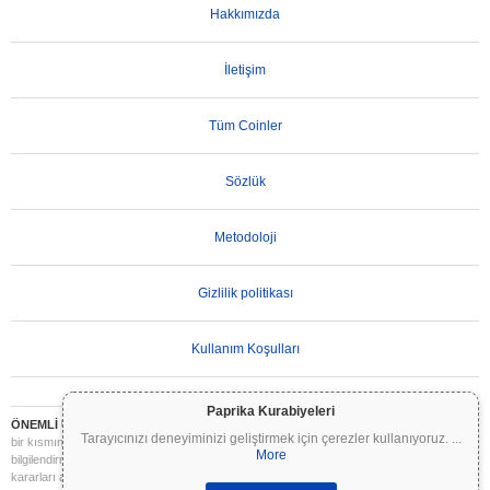
Hakkımızda
İletişim
Tüm Coinler
Sözlük
Metodoloji
Gizlilik politikası
Kullanım Koşulları
Paprika Kurabiyeleri
ÖNEMLİ UYARI:
Kripto paralar son derece volatildir ve önemli riskler içerir. Yatırımınızın
Tarayıcınızı deneyiminizi geliştirmek için çerezler kullanıyoruz.
...
bir kısmını veya tamamını kaybedebilirsiniz. Coinpaprika üzerindeki tüm bilgiler yalnızca
More
bilgilendirme amaçlıdır ve finansal veya yatırım tavsiyesi niteliği taşımaz. Yatırım
kararları almadan önce daima kendi araştırmanızı yapın (DYOR) ve nitelikli bir finansal