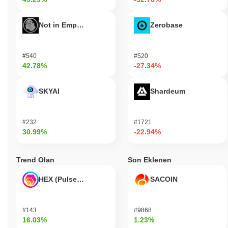
Not in Employment, Education, or Training
Zerobase
#540
#520
42.78%
-27.34%
SKYAI
Shardeum
#232
#1721
30.99%
-22.94%
Trend Olan
Son Eklenen
HEX (Pulsechain)
SACOIN
#143
#9868
16.03%
1.23%