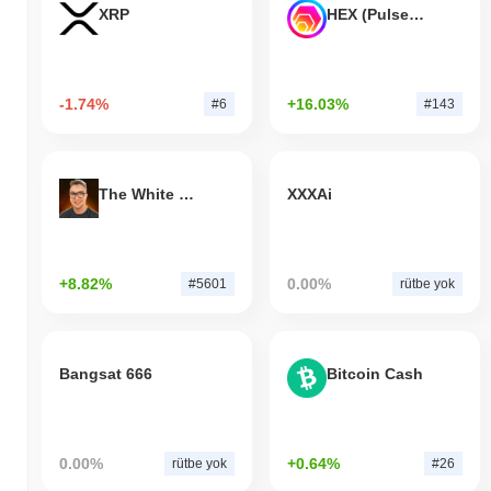
XRP
HEX (Pulsechain)
-1.74%
+16.03%
#6
#143
The White Bull
XXXAi
+8.82%
0.00%
#5601
rütbe yok
Bangsat 666
Bitcoin Cash
0.00%
+0.64%
rütbe yok
#26