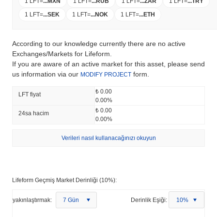
1 LFT
=
...
MXN
1 LFT
=
...
RUB
1 LFT
=
...
ZAR
1 LFT
=
...
TRY
1 LFT
=
...
SEK
1 LFT
=
...
NOK
1 LFT
=
...
ETH
According to our knowledge currently there are no active
Exchanges/Markets for Lifeform.
If you are aware of an active market for this asset, please send
us information via our
form.
MODIFY PROJECT
₺ 0.00
LFT fiyat
0.00%
₺ 0.00
24sa hacim
0.00%
Verileri nasıl kullanacağınızı okuyun
Lifeform Geçmiş Market Derinliği (10%):
yakınlaştırmak:
7 Gün
Derinlik Eşiği:
10%