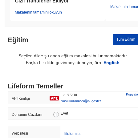
Gizli Transferler Ekliyor
Makalenin tama
Makalenin tamamını okuyun
Eğitim
Tüm Eğitim
Seçilen dilde şu anda eğitim makalesi bulunmamaktadır.
Başka bir dilde gezinmeyi deneyin, örn.
English
.
Lifeform Temeller
lft-lifeform
Kopyala
API Kimliği
Nasıl kullanılacağını göster
Evet
Donanım Cüzdanı
Websitesi
lifeform.cc