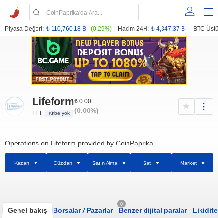
Piyasa Değeri:
₺ 110,760.18 B
(0.29%)
Hacim 24H:
₺ 4,347.37 B
BTC Üstü
Lifeform
₺ 0.00
(0.00%)
LFT
rütbe yok
Operations on Lifeform provided by CoinPaprika
Kazan
Cüzdan
Satın Alma
Sat
Market
0
Genel bakış
Borsalar
/
Pazarlar
Benzer dijital paralar
Likidite