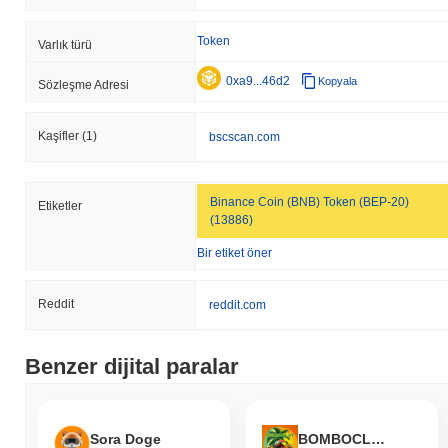
Token
Varlık türü
0xa9...46d2
Kopyala
Sözleşme Adresi
Kaşifler
(1)
bscscan.com
Binance Coin (BNB) Token (BEP-20)
Etiketler
(13886)
Bir etiket öner
Reddit
reddit.com
Benzer dijital paralar
Sora Doge
BOMBOCLAT