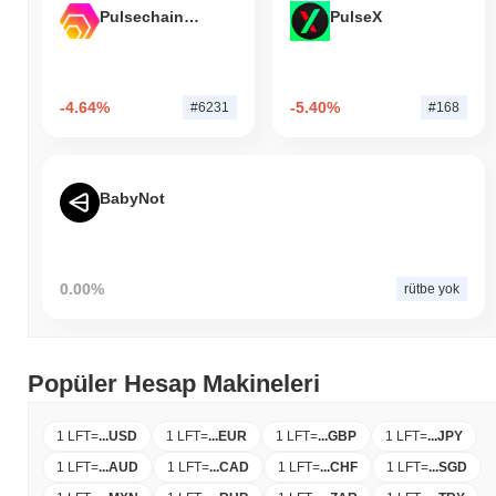
Pulsechain Bridged HEX (Pulsechain)
PulseX
-4.64%
-5.40%
#6231
#168
BabyNot
0.00%
rütbe yok
Popüler Hesap Makineleri
1 LFT
=
...
USD
1 LFT
=
...
EUR
1 LFT
=
...
GBP
1 LFT
=
...
JPY
1 LFT
=
...
AUD
1 LFT
=
...
CAD
1 LFT
=
...
CHF
1 LFT
=
...
SGD