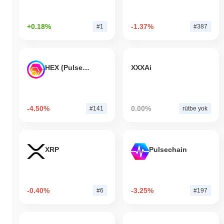
+0.18%
-1.37%
#1
#387
HEX (Pulsechain)
XXXAi
-4.50%
0.00%
#141
rütbe yok
XRP
Pulsechain
-0.40%
-3.25%
#6
#197