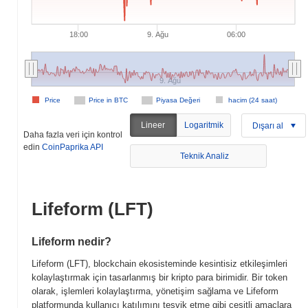
18:00
9. Ağu
06:00
9. Ağu
Price
Price in BTC
Piyasa Değeri
hacim (24 saat)
Lineer
Logaritmik
Dışarı al
Daha fazla veri için kontrol
edin
CoinPaprika API
Teknik Analiz
Lifeform (LFT)
Lifeform nedir?
Lifeform (LFT), blockchain ekosisteminde kesintisiz etkileşimleri
kolaylaştırmak için tasarlanmış bir kripto para birimidir. Bir token
olarak, işlemleri kolaylaştırma, yönetişim sağlama ve Lifeform
platformunda kullanıcı katılımını teşvik etme gibi çeşitli amaçlara