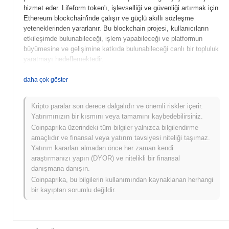
hizmet eder. Lifeform token'ı, işlevselliği ve güvenliği artırmak için
Ethereum blockchain'inde çalışır ve güçlü akıllı sözleşme
yeteneklerinden yararlanır. Bu blockchain projesi, kullanıcıların
etkileşimde bulunabileceği, işlem yapabileceği ve platformun
büyümesine ve gelişimine katkıda bulunabileceği canlı bir topluluk
yaratmayı hedeflemektedir.
Lifeform ne zaman ve nasıl başladı?
daha çok göster
Lifeform (LFT), 2021 yılında, blockchain teknolojisinin çeşitli
sektörlerde entegrasyonunu devrim niteliğinde değiştirmeyi
Kripto paralar son derece dalgalıdır ve önemli riskler içerir.
amaçlayarak başlatıldı. Teknoloji ve finans alanında deneyimli
Yatırımınızın bir kısmını veya tamamını kaybedebilirsiniz.
profesyonellerden oluşan bir ekip tarafından geliştirilen Lifeform,
Coinpaprika üzerindeki tüm bilgiler yalnızca bilgilendirme
merkeziyetsiz çözümler aracılığıyla kullanıcı deneyimlerini
amaçlıdır ve finansal veya yatırım tavsiyesi niteliği taşımaz.
geliştirmeye odaklanmaktadır. Proje, birkaç kripto para borsasında
Yatırım kararları almadan önce her zaman kendi
ilk kez listelendikten sonra dikkat çekmeye başladı ve bu durum,
araştırmanızı yapın (DYOR) ve nitelikli bir finansal
kripto topluluğundaki görünürlüğünü ve benimsenmesini önemli
danışmana danışın.
ölçüde artırdı.
Coinpaprika, bu bilgilerin kullanımından kaynaklanan herhangi
bir kayıptan sorumlu değildir.
Lifeform için neler geliyor?
Lifeform (LFT), kullanıcı etkileşimini ve katılımını artırmayı
amaçlayan merkeziyetsiz uygulamasının (dApp) yaklaşan
lansmanı da dahil olmak üzere yol haritasıyla önemli ilerlemeler