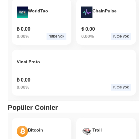
WorldTao
ChainPulse
₺ 0.00
₺ 0.00
0.00%
0.00%
rütbe yok
rütbe yok
Vinci Protocol
₺ 0.00
0.00%
rütbe yok
Popüler Coinler
Bitcoin
Troll