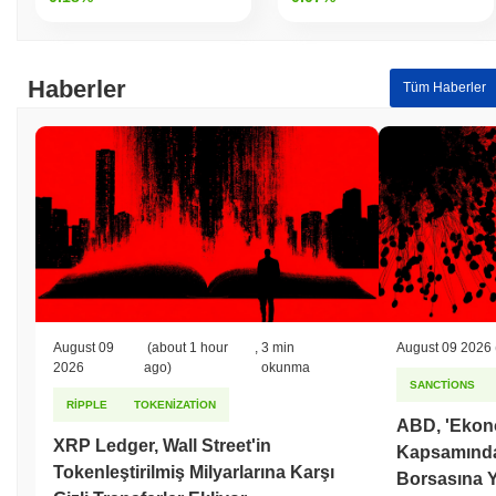
Son 7 günde Lifeform
0.00%
kazandı, genel kripto piyasasından
0.29%
kazanç kaydeden daha düşük performans gösterdi. Bu,
daha geniş piyasa momentumuna göre LFT'ün fiyat hareketinde
geçici bir gecikme gösterdiğini belirtir.
Haberler
Tüm Haberler
August 09
(about 1 hour
,
3 min
August 09 2026
2026
ago)
okunma
SANCTIONS
RIPPLE
TOKENIZATION
ABD, 'Ekono
XRP Ledger, Wall Street'in
Kapsamında İ
Tokenleştirilmiş Milyarlarına Karşı
Borsasına Y