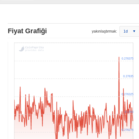
Fiyat Grafiği
yakınlaştırmak:
1d
0.276375
0.27635
0.276325
0.2763
0.276275