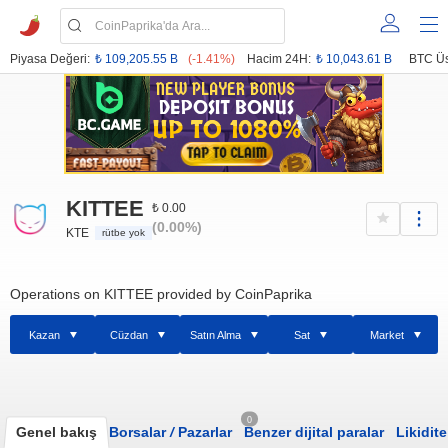
Piyasa Değeri:
₺ 109,205.55 B
(-1.41%)
Hacim 24H:
₺ 10,043.61 B
BTC Üs
KITTEE
₺ 0.00
(0.00%)
KTE
rütbe yok
Operations on KITTEE provided by CoinPaprika
Kazan
Cüzdan
Satın Alma
Sat
Market
0
Genel bakış
Borsalar
/
Pazarlar
Benzer dijital paralar
Likidite