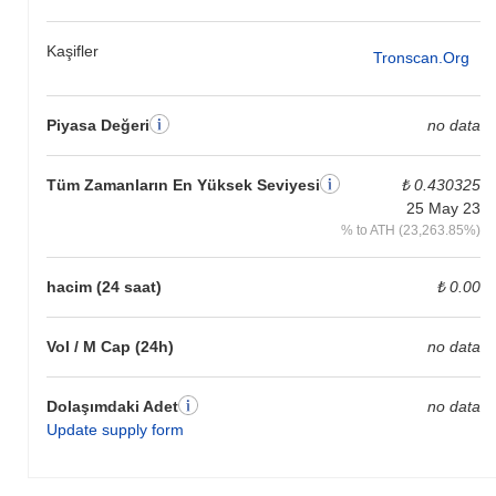
Kaşifler
Tronscan.org
Piyasa Değeri
no data
Tüm Zamanların En Yüksek Seviyesi
₺ 0.430325
25 May 23
% to ATH (23,263.85%)
hacim (24 saat)
₺ 0.00
Vol / M Cap (24h)
no data
Dolaşımdaki Adet
no data
Update supply form