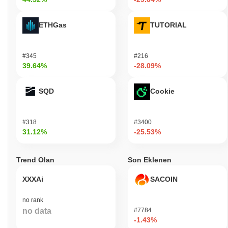
ETHGas
TUTORIAL
#345
#216
39.64%
-28.09%
SQD
Cookie
#318
#3400
31.12%
-25.53%
Trend Olan
Son Eklenen
XXXAi
SACOIN
no rank
no data
#7784
-1.43%