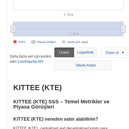
1. Oca
1. Oca
Price
Piyasa Değeri
hacim (24 saat)
Lineer
Logaritmik
Dışarı al
Daha fazla veri için kontrol
edin
CoinPaprika API
Teknik Analiz
KITTEE (KTE)
KITTEE (KTE) SSS – Temel Metrikler ve
Piyasa Görüşleri
KITTEE (KTE) nereden satın alabilirim?
KITTEE (KTE), centralized and decentralized kripto para