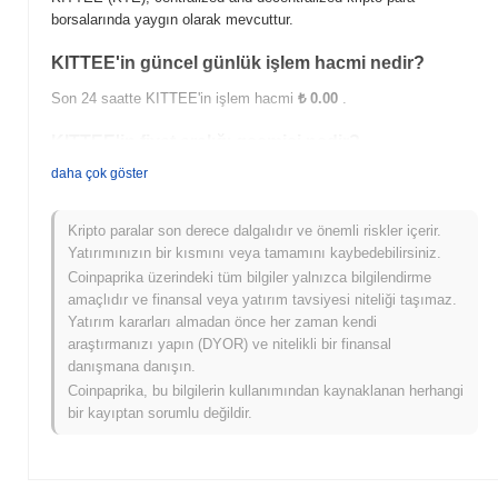
borsalarında yaygın olarak mevcuttur.
KITTEE'in güncel günlük işlem hacmi nedir?
Son 24 saatte KITTEE'in işlem hacmi
₺ 0.00
.
KITTEE'in fiyat aralığı geçmişi nedir?
daha çok göster
Tüm Zamanların En Yüksek Değeri (ATH):
₺ 0.430325
Tüm Zamanların En Düşük Değeri (ATL):
₺ 0.00
Kripto paralar son derece dalgalıdır ve önemli riskler içerir.
KITTEE şu anda ATH'sinin
~99.57%
altında işlem görüyor .
Yatırımınızın bir kısmını veya tamamını kaybedebilirsiniz.
Coinpaprika üzerindeki tüm bilgiler yalnızca bilgilendirme
KITTEE, daha geniş kripto piyasasıyla
amaçlıdır ve finansal veya yatırım tavsiyesi niteliği taşımaz.
karşılaştırıldığında nasıl performans gösteriyor?
Yatırım kararları almadan önce her zaman kendi
Son 7 günde KITTEE
0.00%
kazandı, genel kripto piyasasından
araştırmanızı yapın (DYOR) ve nitelikli bir finansal
1.41%
düşüş kaydeden daha iyi performans gösterdi. Bu, daha
danışmana danışın.
geniş piyasa momentumuna göre KTE'ün fiyat hareketinde güçlü
Coinpaprika, bu bilgilerin kullanımından kaynaklanan herhangi
performans gösterdiğini belirtir.
bir kayıptan sorumlu değildir.