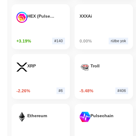
HEX (Pulsechain)
XXXAi
+3.19%
0.00%
#140
rütbe yok
XRP
Troll
-2.26%
-5.48%
#6
#406
Ethereum
Pulsechain