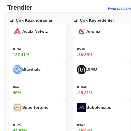
Trendler
Piyasaya bakı
En Çok Kazandıranlar
En Çok Kaybedenler
Acala Network
Anoma
#1941
#530
127.41%
-38.85%
Bluwhale
DIMO
#441
#1846
49%
-29.31%
Superfortune
Bubblemaps
#1251
#942
44.52%
-29.04%