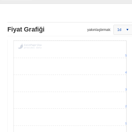
Fiyat Grafiği
yakınlaştırmak:
1d
5
4
3
2
1