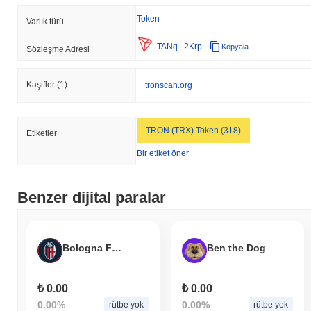
Token
Varlık türü
TANq...2Krp
Kopyala
Sözleşme Adresi
Kaşifler
(1)
tronscan.org
TRON (TRX) Token (318)
Etiketler
Bir etiket öner
Benzer dijital paralar
Bologna FC Fan Token
Ben the Dog
₺ 0.00
₺ 0.00
0.00%
0.00%
rütbe yok
rütbe yok