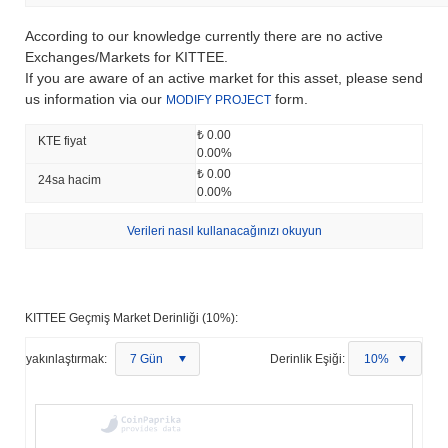
According to our knowledge currently there are no active
Exchanges/Markets for KITTEE.
If you are aware of an active market for this asset, please send
us information via our
form.
MODIFY PROJECT
₺ 0.00
KTE fiyat
0.00%
₺ 0.00
24sa hacim
0.00%
Verileri nasıl kullanacağınızı okuyun
KITTEE Geçmiş Market Derinliği (10%):
yakınlaştırmak:
7 Gün
Derinlik Eşiği:
10%