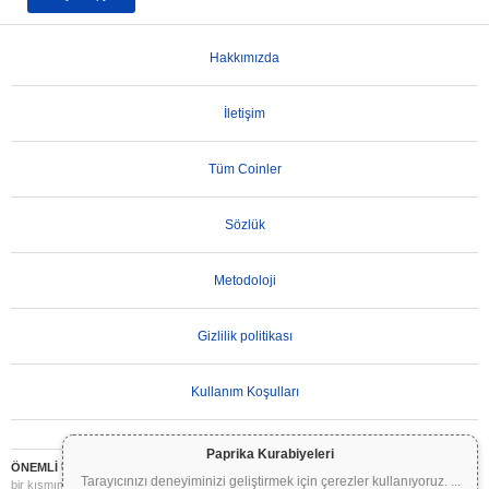
Hakkımızda
İletişim
Tüm Coinler
Sözlük
Metodoloji
Gizlilik politikası
Kullanım Koşulları
Paprika Kurabiyeleri
ÖNEMLİ UYARI:
Kripto paralar son derece volatildir ve önemli riskler içerir. Yatırımınızın
Tarayıcınızı deneyiminizi geliştirmek için çerezler kullanıyoruz.
...
bir kısmını veya tamamını kaybedebilirsiniz. Coinpaprika üzerindeki tüm bilgiler yalnızca