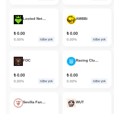
Looted Network
AMBBi
₺ 0.00
₺ 0.00
0.00%
0.00%
rütbe yok
rütbe yok
FOC
Racing Club Fan Token
₺ 0.00
₺ 0.00
0.00%
0.00%
rütbe yok
rütbe yok
Sevilla Fan Token
WUT