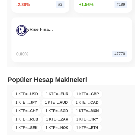
-2.36%
+1.56%
#2
#189
yRise Finance
0.00%
#7770
Popüler Hesap Makineleri
1 KTE
=
...
USD
1 KTE
=
...
EUR
1 KTE
=
...
GBP
1 KTE
=
...
JPY
1 KTE
=
...
AUD
1 KTE
=
...
CAD
1 KTE
=
...
CHF
1 KTE
=
...
SGD
1 KTE
=
...
MXN
1 KTE
=
...
RUB
1 KTE
=
...
ZAR
1 KTE
=
...
TRY
1 KTE
=
...
SEK
1 KTE
=
...
NOK
1 KTE
=
...
ETH