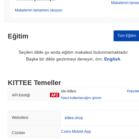
Makalenin tama
Makalenin tamamını okuyun
Eğitim
Tüm Eğitim
Seçilen dilde şu anda eğitim makalesi bulunmamaktadır.
Başka bir dilde gezinmeyi deneyin, örn.
English
.
KITTEE Temeller
kte-kittee
Kopyala
API Kimliği
Nasıl kullanılacağını göster
Websitesi
kittee.shop
Coins Mobile App
Cüzdan