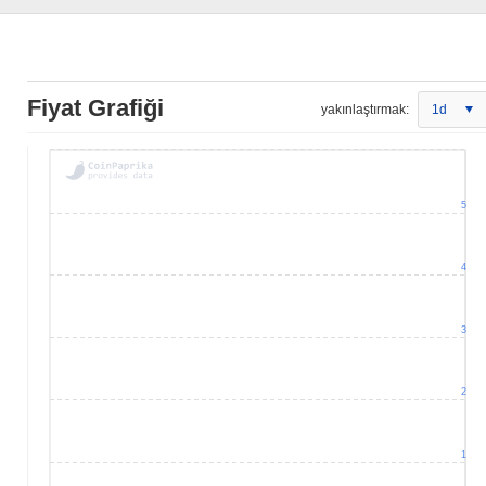
Fiyat Grafiği
yakınlaştırmak:
1d
5
4
3
2
1