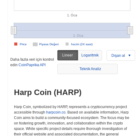
1. Oca
1. Oca
Price
Piyasa Değeri
hacim (24 saat)
Lineer
Logaritmik
Dışarı al
Daha fazla veri için kontrol
edin
CoinPaprika API
Teknik Analiz
Harp Coin (HARP)
Harp Coin, symbolized by HARP, represents a cryptocurrency project
accessible through
harpcoin.co
. Based on available information, Harp
Coin aims to build a community-focused ecosystem. The focus may be
on fostering growth, innovation, and collaboration within the crypto
space. While specific project details require thorough investigation of
their official website and associated documentation, the general