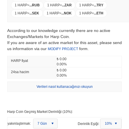
1 HARP
=
...
RUB
1 HARP
=
...
ZAR
1 HARP
=
...
TRY
1 HARP
=
...
SEK
1 HARP
=
...
NOK
1 HARP
=
...
ETH
According to our knowledge currently there are no active
Exchanges/Markets for Harp Coin.
If you are aware of an active market for this asset, please send
us information via our
form.
MODIFY PROJECT
₺ 0.00
HARP fiyat
0.00%
₺ 0.00
24sa hacim
0.00%
Verileri nasıl kullanacağınızı okuyun
Harp Coin Geçmiş Market Derinliği (10%):
yakınlaştırmak:
7 Gün
Derinlik Eşiği:
10%