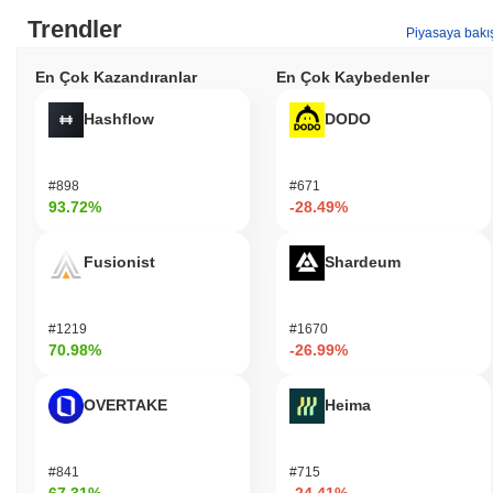
Trendler
Piyasaya bakı
En Çok Kazandıranlar
En Çok Kaybedenler
Hashflow
DODO
#898
#671
93.72%
-28.49%
Fusionist
Shardeum
#1219
#1670
70.98%
-26.99%
OVERTAKE
Heima
#841
#715