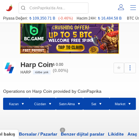
Piyasa Değeri:
₺ 109,350.71 B
(-0.46%)
Hacim 24H:
₺ 16,484.58 B
BTC Üs
Harp Coin
₺ 0.00
(0.00%)
HARP
rütbe yok
Operations on Harp Coin provided by CoinPaprika
Kazan
Cüzdan
Satın Alma
Sat
Market
0
l bakış
Borsalar
/
Pazarlar
Benzer dijital paralar
Likidite
Araç