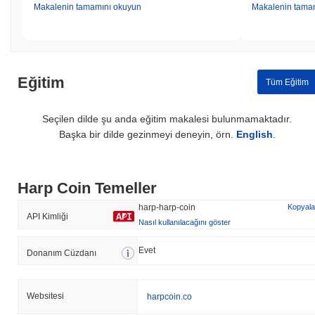
Makalenin tamamını okuyun
Makalenin tama
Eğitim
Tüm Eğitim
Seçilen dilde şu anda eğitim makalesi bulunmamaktadır.
Başka bir dilde gezinmeyi deneyin, örn.
English
.
Harp Coin Temeller
harp-harp-coin
Kopyala
API Kimliği
Nasıl kullanılacağını göster
Evet
Donanım Cüzdanı
Websitesi
harpcoin.co