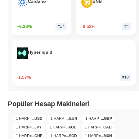
Cardano
BNB
+6.33%
-0.52%
#17
#4
Hyperliquid
-1.57%
#10
Popüler Hesap Makineleri
1 HARP
=
...
USD
1 HARP
=
...
EUR
1 HARP
=
...
GBP
1 HARP
=
...
JPY
1 HARP
=
...
AUD
1 HARP
=
...
CAD
1 HARP
=
...
CHF
1 HARP
=
...
SGD
1 HARP
=
...
MXN