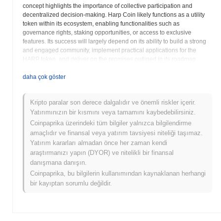
concept highlights the importance of collective participation and
decentralized decision-making. Harp Coin likely functions as a utility
token within its ecosystem, enabling functionalities such as
governance rights, staking opportunities, or access to exclusive
features. Its success will largely depend on its ability to build a strong
and engaged community, implement practical applications for the
HARP token, and deliver on the promises outlined in its roadmap.
Prospective users and investors should carefully analyze the project's
team, objectives, token distribution, and community sentiment to
daha çok göster
assess its long-term potential and viability. Harp Coin may explore
various avenues to engage its community, potentially including
Kripto paralar son derece dalgalıdır ve önemli riskler içerir.
decentralized autonomous organization (DAO) structures,
Yatırımınızın bir kısmını veya tamamını kaybedebilirsiniz.
collaborative development initiatives, or community-driven marketing
campaigns. Understanding the specific use cases of the HARP token
Coinpaprika üzerindeki tüm bilgiler yalnızca bilgilendirme
and its role within the broader ecosystem is crucial for evaluating its
amaçlıdır ve finansal veya yatırım tavsiyesi niteliği taşımaz.
intrinsic value. Harp Coin's success hinges on the active participation
Yatırım kararları almadan önce her zaman kendi
and contributions of its community members. By fostering a
araştırmanızı yapın (DYOR) ve nitelikli bir finansal
collaborative and inclusive environment, the project aims to empower
danışmana danışın.
individuals and drive innovation within the decentralized finance
Coinpaprika, bu bilgilerin kullanımından kaynaklanan herhangi
landscape. The project's overall vision seems to be harnessing the
bir kayıptan sorumlu değildir.
power of community to create a sustainable and impactful
cryptocurrency ecosystem.
Harp Coin (HARP) SSS – Temel Metrikler ve