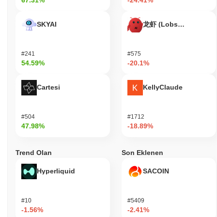
67.31%
-24.41%
SKYAI
龙虾 (Lobster)
#241
#575
54.59%
-20.1%
Cartesi
KellyClaude
#504
#1712
47.98%
-18.89%
Trend Olan
Son Eklenen
Hyperliquid
SACOIN
#10
#5409
-1.56%
-2.41%