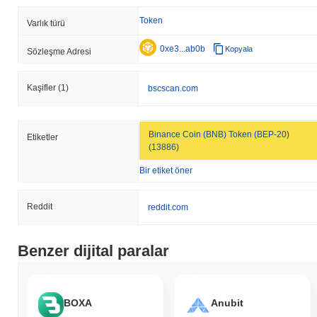
Token
Varlık türü
0xe3...ab0b
Kopyala
Sözleşme Adresi
Kaşifler
(1)
bscscan.com
Binance Coin (BNB) Token (BEP-20)
Etiketler
(13886)
Bir etiket öner
Reddit
reddit.com
Benzer dijital paralar
BOXA
Anubit