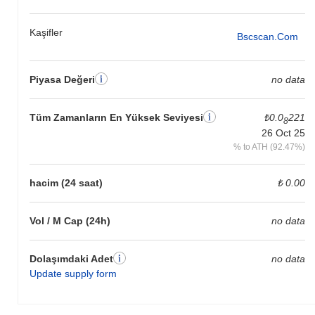
performans gösterdiğini belirtir.
Kaşifler
Bscscan.com
Piyasa Değeri
no data
Tüm Zamanların En Yüksek Seviyesi
₺0.0
221
8
26 Oct 25
% to ATH (92.47%)
hacim (24 saat)
₺ 0.00
Vol / M Cap (24h)
no data
Dolaşımdaki Adet
no data
Update supply form