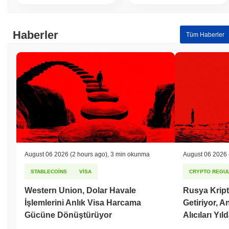
Haberler
Tüm Haberler
August 06 2026
(2 hours ago)
,
3 min okunma
August 06 2026
STABLECOINS
VISA
CRYPTO REGUL
Western Union, Dolar Havale
Rusya Kript
İşlemlerini Anlık Visa Harcama
Getiriyor, 
Gücüne Dönüştürüyor
Alıcıları Yıl