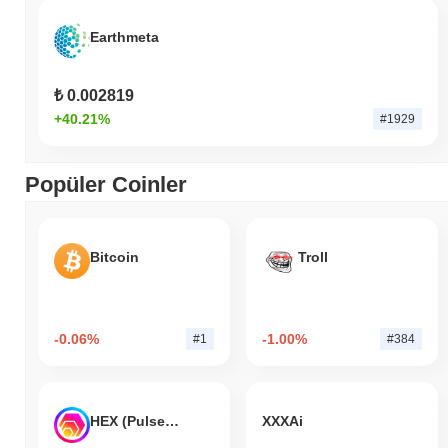
Earthmeta
₺ 0.002819
+40.21%
#1929
Popüler Coinler
Bitcoin
Troll
-0.06%
-1.00%
#1
#384
HEX (Pulsechain)
XXXAi