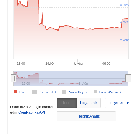
0.0045
0.0042
0.0039
12:00
18:00
9. Ağu
06:00
12:00
9. Ağu
Price
Price in BTC
Piyasa Değeri
hacim (24 saat)
Lineer
Logaritmik
Dışarı al
Daha fazla veri için kontrol
edin
CoinPaprika API
Teknik Analiz