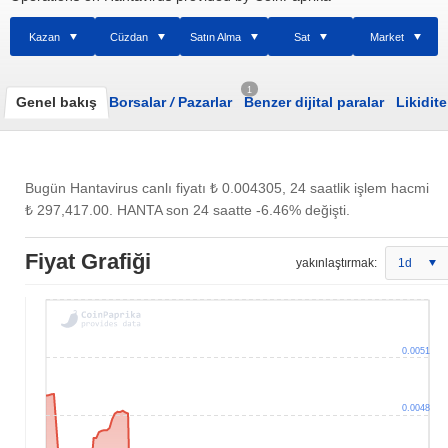
Kazan
Cüzdan
Satın Alma
Sat
Market
1
Genel bakış
Borsalar
/
Pazarlar
Benzer dijital paralar
Likidite
Bugün Hantavirus canlı fiyatı
₺ 0.004305
, 24 saatlik işlem hacmi
₺ 297,417.00
. HANTA son 24 saatte -6.46% değişti.
Fiyat Grafiği
yakınlaştırmak:
1d
0.0051
0.0048