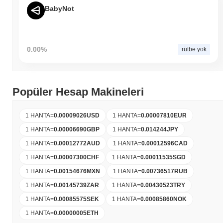
BabyNot
0.00%
rütbe yok
Popüler Hesap Makineleri
1 HANTA
=
0.00009026
USD
1 HANTA
=
0.00007810
EUR
1 HANTA
=
0.00006690
GBP
1 HANTA
=
0.014244
JPY
1 HANTA
=
0.00012772
AUD
1 HANTA
=
0.00012596
CAD
1 HANTA
=
0.00007300
CHF
1 HANTA
=
0.00011535
SGD
1 HANTA
=
0.00154676
MXN
1 HANTA
=
0.00736517
RUB
1 HANTA
=
0.00145739
ZAR
1 HANTA
=
0.00430523
TRY
1 HANTA
=
0.00085575
SEK
1 HANTA
=
0.00085860
NOK
1 HANTA
=
0.00000005
ETH