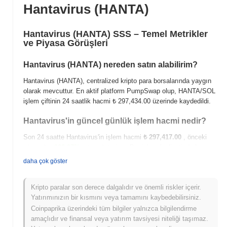
Hantavirus (HANTA)
Hantavirus (HANTA) SSS – Temel Metrikler
ve Piyasa Görüşleri
Hantavirus (HANTA) nereden satın alabilirim?
Hantavirus (HANTA), centralized kripto para borsalarında yaygın
olarak mevcuttur. En aktif platform PumpSwap olup, HANTA/SOL
işlem çiftinin 24 saatlik hacmi
₺ 297,434.00
üzerinde kaydedildi.
Hantavirus'in güncel günlük işlem hacmi nedir?
Son 24 saatte Hantavirus'in işlem hacmi
₺ 297,417.00
, önceki
güne göre
100.07%
artış gösteriyor. Bu, işlem faaliyetinde kısa
vadeli bir artışı göstermektedir.
daha çok göster
Hantavirus'in fiyat aralığı geçmişi nedir?
Kripto paralar son derece dalgalıdır ve önemli riskler içerir.
Tüm Zamanların En Yüksek Değeri (ATH):
₺ 0.313362
Yatırımınızın bir kısmını veya tamamını kaybedebilirsiniz.
Tüm Zamanların En Düşük Değeri (ATL):
NaN
Coinpaprika üzerindeki tüm bilgiler yalnızca bilgilendirme
amaçlıdır ve finansal veya yatırım tavsiyesi niteliği taşımaz.
Hantavirus şu anda ATH'sinin
~98.63%
altında işlem görüyor .