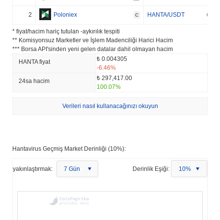
2
Poloniex
HANTA/USDT
C
* fiyat/hacim hariç tutulan -aykırılık tespiti
** Komisyonsuz Marketler ve İşlem Madenciliği Harici Hacim
*** Borsa API'sinden yeni gelen datalar dahil olmayan hacim
₺ 0.004305
HANTA fiyat
-6.46%
₺ 297,417.00
24sa hacim
100.07%
Verileri nasıl kullanacağınızı okuyun
Hantavirus Geçmiş Market Derinliği (10%):
yakınlaştırmak:
7 Gün
Derinlik Eşiği:
10%