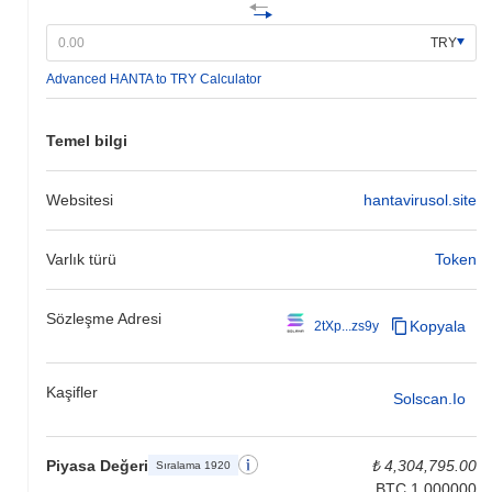
TRY
Advanced HANTA to TRY Calculator
Temel bilgi
Websitesi
hantavirusol.site
Varlık türü
Token
Sözleşme Adresi
Kopyala
2tXp...zs9y
Kaşifler
Solscan.io
Piyasa Değeri
₺ 4,304,795.00
Sıralama 1920
BTC 1.000000