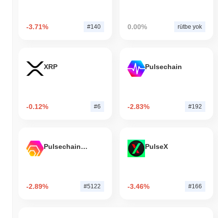
-3.71%
0.00%
#140
rütbe yok
XRP
Pulsechain
-0.12%
-2.83%
#6
#192
Pulsechain Bridged HEX (Pulsechain)
PulseX
-2.89%
-3.46%
#5122
#166