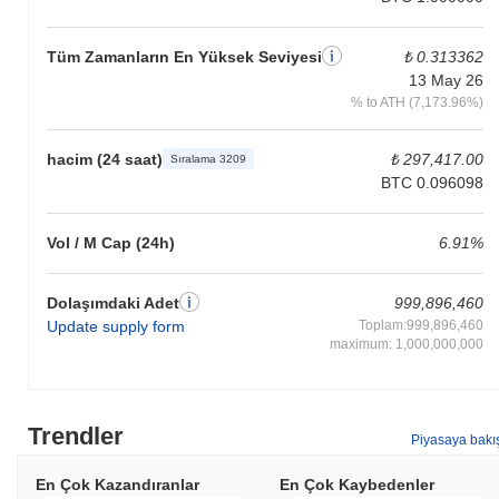
Tüm Zamanların En Yüksek Seviyesi
₺ 0.313362
13 May 26
% to ATH (7,173.96%)
hacim (24 saat)
₺ 297,417.00
Sıralama 3209
BTC 0.096098
Vol / M Cap (24h)
6.91%
Dolaşımdaki Adet
999,896,460
Update supply form
Toplam:999,896,460
maximum: 1,000,000,000
Trendler
Piyasaya bakı
En Çok Kazandıranlar
En Çok Kaybedenler