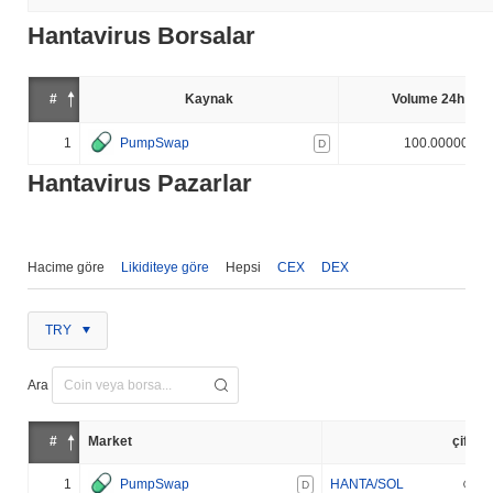
Hantavirus Borsalar
#
Kaynak
Volume 24h (%)
1
PumpSwap
100.000000%
D
Hantavirus Pazarlar
Hacime göre
Likiditeye göre
Hepsi
CEX
DEX
TRY
Ara
#
Market
çift
1
PumpSwap
HANTA/SOL
D