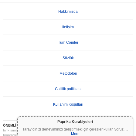
Hakkımızda
İletişim
Tüm Coinler
Sözlük
Metodoloji
Gizlilik politikası
Kullanım Koşulları
Paprika Kurabiyeleri
ÖNEMLİ UYARI:
Kripto paralar son derece volatildir ve önemli riskler içerir. Yatırımınızın
Tarayıcınızı deneyiminizi geliştirmek için çerezler kullanıyoruz.
...
bir kısmını veya tamamını kaybedebilirsiniz. Coinpaprika üzerindeki tüm bilgiler yalnızca
More
bilgilendirme amaçlıdır ve finansal veya yatırım tavsiyesi niteliği taşımaz. Yatırım