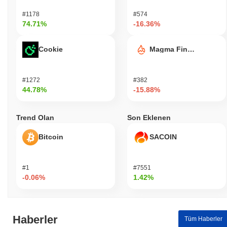
#1178
#574
74.71%
-16.36%
Cookie
Magma Finance
#1272
#382
44.78%
-15.88%
Trend Olan
Son Eklenen
Bitcoin
SACOIN
#1
#7551
-0.06%
1.42%
Haberler
Tüm Haberler