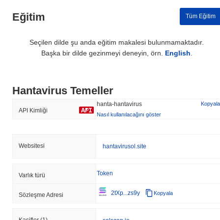
Eğitim
Tüm Eğitim
Seçilen dilde şu anda eğitim makalesi bulunmamaktadır.
Başka bir dilde gezinmeyi deneyin, örn.
English
.
Hantavirus Temeller
hanta-hantavirus
Kopyala
API Kimliği
Nasıl kullanılacağını göster
Websitesi
hantavirusol.site
Token
Varlık türü
2tXp...zs9y
Kopyala
Sözleşme Adresi
Kaşifler
(1)