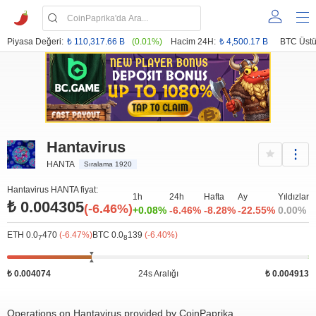
Piyasa Değeri:
₺ 110,317.66 B
(0.01%)
Hacim 24H:
₺ 4,500.17 B
BTC Üstü
Hantavirus
HANTA
Sıralama 1920
Hantavirus HANTA fiyat:
1h
24h
Hafta
Ay
Yıldızlar
₺ 0.004305
(-6.46%)
+0.08%
-6.46%
-8.28%
-22.55%
0.00%
ETH 0.0
470
(-6.47%)
BTC 0.0
139
(-6.40%)
7
8
₺ 0.004074
24s Aralığı
₺ 0.004913
Operations on Hantavirus provided by CoinPaprika