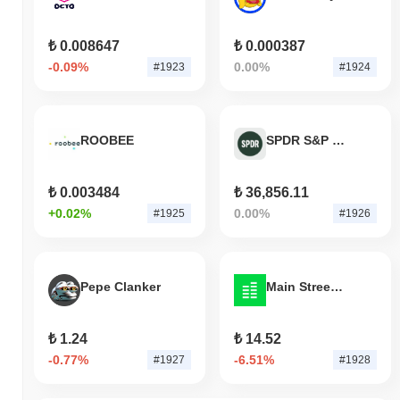
₺ 0.008647
₺ 0.000387
-0.09%
0.00%
#1923
#1924
ROOBEE
SPDR S&P 500 Tokenized Stock (Reality)
₺ 0.003484
₺ 36,856.11
+0.02%
0.00%
#1925
#1926
Pepe Clanker
Main Street USD
₺ 1.24
₺ 14.52
-0.77%
-6.51%
#1927
#1928