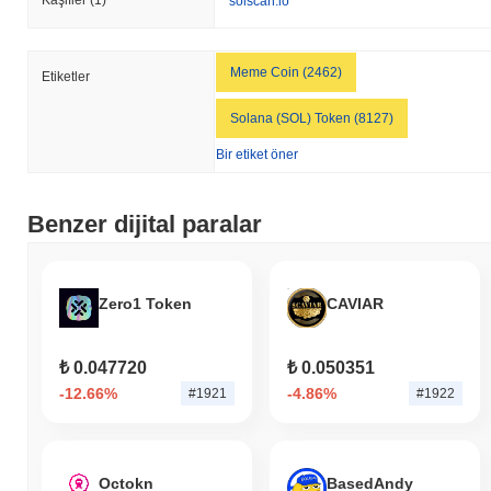
solscan.io
Meme Coin (2462)
Etiketler
Solana (SOL) Token (8127)
Bir etiket öner
Benzer dijital paralar
Zero1 Token
CAVIAR
₺ 0.047720
₺ 0.050351
-12.66%
-4.86%
#1921
#1922
Octokn
BasedAndy