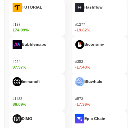
TUTORIAL
Hashflow
#187
#1277
174.09%
-19.82%
Bubblemaps
Biconomy
#924
#353
97.97%
-17.43%
Immunefi
Bluwhale
#1133
#573
86.09%
-17.36%
DIMO
Epic Chain