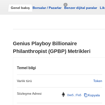
0
Genel bakış
Borsalar
/
Pazarlar
Benzer dijital paralar
Lik
Genius Playboy Billionaire
Philanthropist (GPBP) Metrikleri
Temel bilgi
Varlık türü
Token
Sözleşme Adresi
Kopyala
0xe5...f7a5