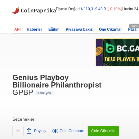
Piyasa Değeri:
₺ 110,319.49 B
(-0.19%)
Hacim 24
60756
API
Haberler
Eğitim
Piyasaya bakış
Öne Çıkanlar
Para
Genius Playboy
Billionaire Philanthropist
GPBP
rütbe yok
Seçenekler:
Paylaş
Coin Compare
Coin Güncelle