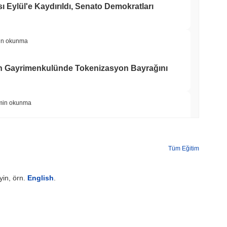
Eylül'e Kaydırıldı, Senato Demokratları
in okunma
'ın Gayrimenkulünde Tokenizasyon Bayrağını
min okunma
o Uygulamasına Wall Street'i 4,000 Hisse ile
Tüm Eğitim
min okunma
yin, örn.
English
.
eri ve Kripto ETF'leri için ABD Aracı Kurum
min okunma