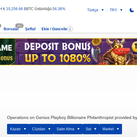
H:
₺ 10,256.66 B
BTC Üstünlüğü:
56.36%
Türkçe
TRY
371
Borsalar
Şeffaf
Ekle / Güncelle
Operations on Genius Playboy Billionaire Philanthropist provided b
Kazan
Cüzdan
Satın Alma
Sat
Market