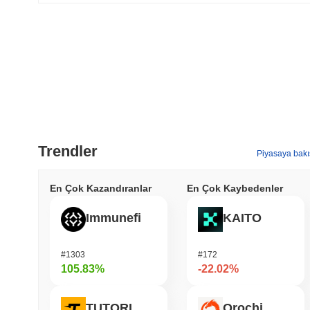
Trendler
Piyasaya bakı
En Çok Kazandıranlar
En Çok Kaybedenler
Immunefi
KAITO
#1303
#172
105.83%
-22.02%
TUTORIAL
Orochi Network