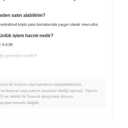
den satın alabilirim?
entralized kripto para borsalarında yaygın olarak mevcuttur.
günlük işlem hacmi nedir?
mi
₺ 0.00
.
ığı geçmişi nedir?
altında işlem görüyor .
mınızın bir kısmını veya tamamını kaybedebilirsiniz.
 ve finansal veya yatırım tavsiyesi niteliği taşımaz. Yatırım
ripto piyasasıyla karşılaştırıldığında nasıl
 ve nitelikli bir finansal danışmana danışın.
ayıptan sorumlu değildir.
, genel kripto piyasasından
0.19%
düşüş kaydeden daha iyi
 fiyat hareketinde güçlü performans gösterdiğini belirtir.