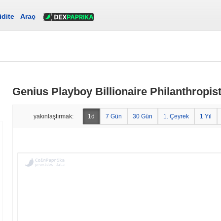
idite
Araç
Genius Playboy Billionaire Philanthropist C
yakınlaştırmak:
1d
7 Gün
30 Gün
1. Çeyrek
1 Yıl