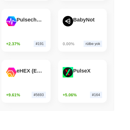
 okunma
Pulsechain
BabyNot
ale İşlemlerini Anlık Visa Harcama Gücüne
+2.37%
0.00%
#191
rütbe yok
eHEX (Ethereum)
PulseX
+9.61%
+5.06%
#5693
#164