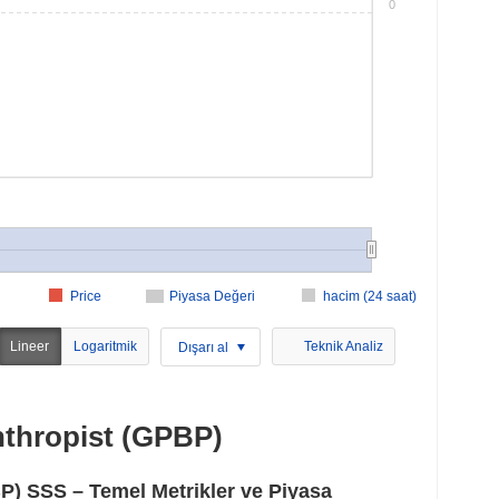
0
Price
Piyasa Değeri
hacim (24 saat)
Lineer
Logaritmik
Teknik Analiz
Dışarı al
nthropist (GPBP)
BP) SSS – Temel Metrikler ve Piyasa