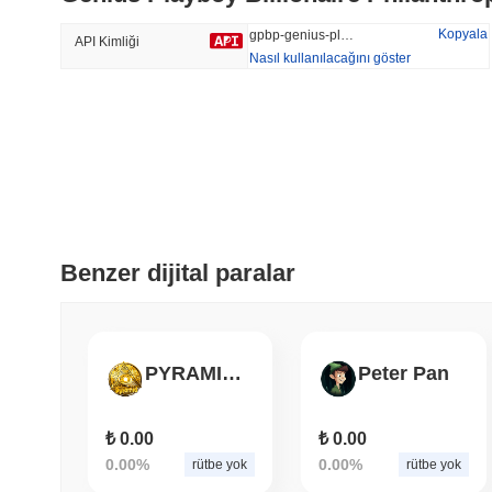
35.62%
-16.56%
Kopyala
gpbp-genius-playboy-billionaire-philanthropist
API Kimliği
Nasıl kullanılacağını göster
Trend Olan
Son Eklenen
HEX (Pulsechain)
SACOIN
#140
#10360
6.29%
0.54%
Benzer dijital paralar
PYRAMIDWALK
Peter Pan
₺ 0.00
₺ 0.00
0.00%
0.00%
rütbe yok
rütbe yok