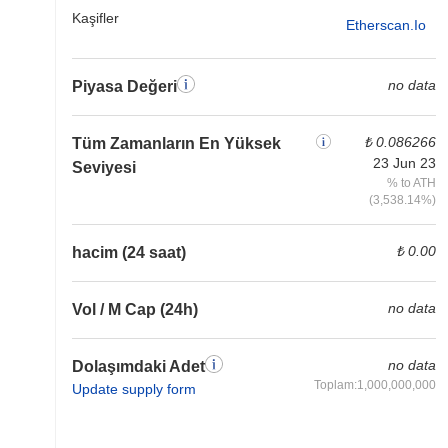
Kaşifler
Etherscan.io
no data
Piyasa Değeri
₺ 0.086266
Tüm Zamanların En Yüksek
23 Jun 23
Seviyesi
% to ATH
(3,538.14%)
₺ 0.00
hacim (24 saat)
no data
Vol / M Cap (24h)
no data
Dolaşımdaki Adet
Toplam:1,000,000,000
Update supply form