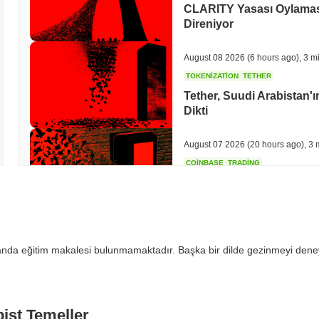
CLARITY Yasası Oylaması 
Direniyor
August 08 2026
(6 hours ago)
,
3 m
TOKENIZATION
TETHER
Tether, Suudi Arabistan
Dikti
August 07 2026
(20 hours ago)
,
3 
COINBASE
TRADING
Coinbase, İngiltere Kript
Ekliyor
August 07 2026
(22 hours ago)
,
3 
 anda eğitim makalesi bulunmamaktadır. Başka bir dilde gezinmeyi dene
SEC
ETFS
Wintermute, Hisse Senetl
Lisansı Kazandı
pist Temeller
August 07 2026
(24 hours ago)
,
3 