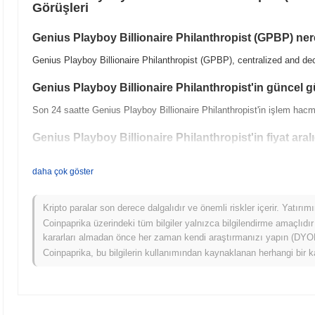
Görüşleri
Genius Playboy Billionaire Philanthropist (GPBP) nere
Genius Playboy Billionaire Philanthropist (GPBP), centralized and dec
Genius Playboy Billionaire Philanthropist'in güncel 
Son 24 saatte Genius Playboy Billionaire Philanthropist'in işlem hac
Genius Playboy Billionaire Philanthropist'in fiyat aral
Tüm Zamanların En Yüksek Değeri (ATH):
₺ 0.086266
daha çok göster
Tüm Zamanların En Düşük Değeri (ATL):
₺ 0.00
Genius Playboy Billionaire Philanthropist şu anda ATH'sinin
~97.25%
Kripto paralar son derece dalgalıdır ve önemli riskler içerir. Yatırı
Coinpaprika üzerindeki tüm bilgiler yalnızca bilgilendirme amaçlıdır
Genius Playboy Billionaire Philanthropist, daha geniş k
kararları almadan önce her zaman kendi araştırmanızı yapın (DYOR)
performans gösteriyor?
Coinpaprika, bu bilgilerin kullanımından kaynaklanan herhangi bir k
Son 7 günde Genius Playboy Billionaire Philanthropist
0.00%
kazandı
performans gösterdi. Bu, daha geniş piyasa momentumuna göre GPBP'ün