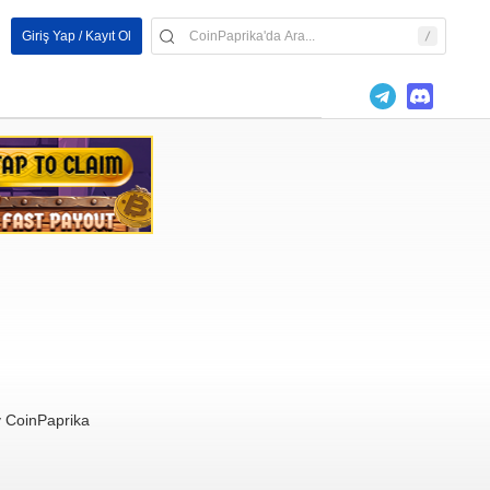
Giriş Yap / Kayıt Ol
y CoinPaprika