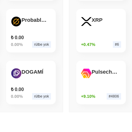
August 06 2026
(1 day ago)
,
3 min
Probably Nothing
XRP
STABLECOINS
VISA
Western Union, Dolar Hav
Dönüştürüyor
₺ 0.00
0.00%
+0.47%
rütbe yok
#6
DOGAMÍ
Pulsechain Bridged HEX (Pulsechain)
₺ 0.00
0.00%
+9.10%
rütbe yok
#4806