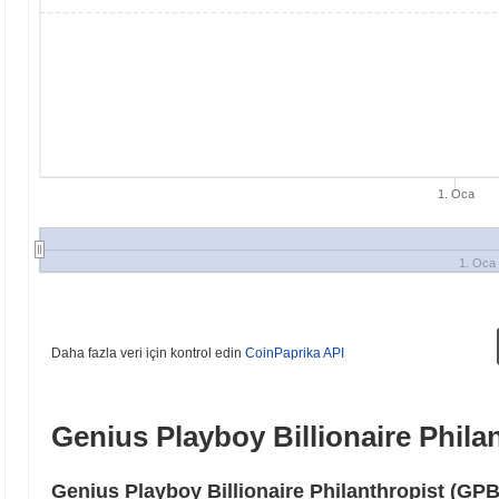
1. Oca
1. Oca
Daha fazla veri için kontrol edin
CoinPaprika API
Genius Playboy Billionaire Phila
Genius Playboy Billionaire Philanthropist (GP