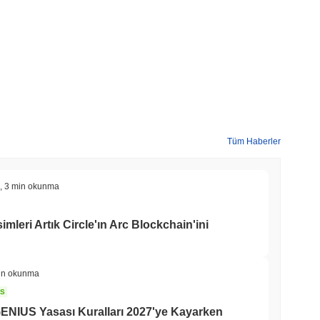
Tüm Haberler
,
3 min okunma
imleri Artık Circle'ın Arc Blockchain'ini
in okunma
NS
 GENIUS Yasası Kuralları 2027'ye Kayarken