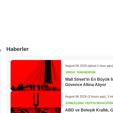
Haberler
ş
August 06 2026
(about 1 hour ago)
CIRCLE
TOKENIZATION
Wall Street'in En Büyük İs
Güvence Altına Alıyor
August 06 2026
(3 hours ago)
,
3 m
STABLECOINS
CRYPTO REGULATIO
ABD ve Birleşik Krallık,