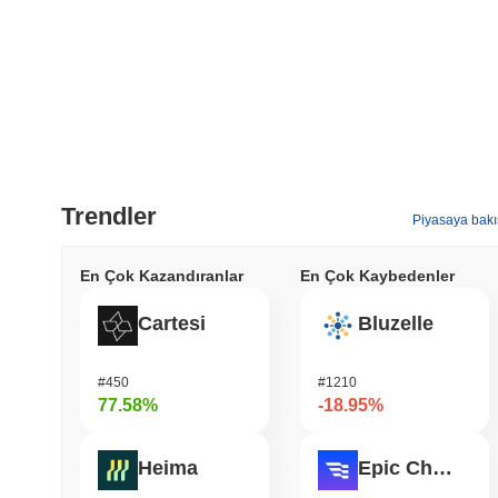
Trendler
Piyasaya bakı
En Çok Kazandıranlar
En Çok Kaybedenler
Cartesi
Bluzelle
#450
#1210
77.58%
-18.95%
Heima
Epic Chain