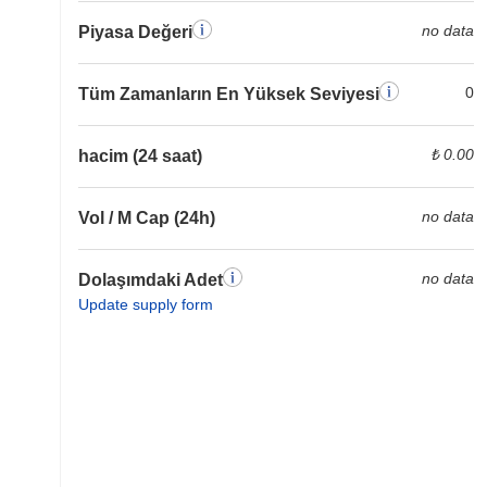
no data
Piyasa Değeri
0
Tüm Zamanların En Yüksek Seviyesi
₺ 0.00
hacim (24 saat)
no data
Vol / M Cap (24h)
no data
Dolaşımdaki Adet
Update supply form