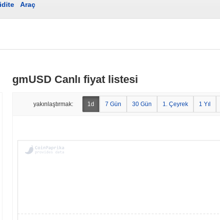
idite
Araç
gmUSD Canlı fiyat listesi
yakınlaştırmak:
1d
7 Gün
30 Gün
1. Çeyrek
1 Yıl