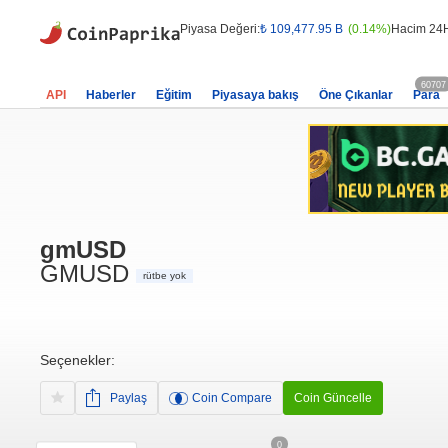
Piyasa Değeri:
₺ 109,477.95 B
(0.14%)
Hacim 24
60707
API
Haberler
Eğitim
Piyasaya bakış
Öne Çıkanlar
Para
gmUSD
GMUSD
rütbe yok
Seçenekler:
Paylaş
Coin Compare
Coin Güncelle
0