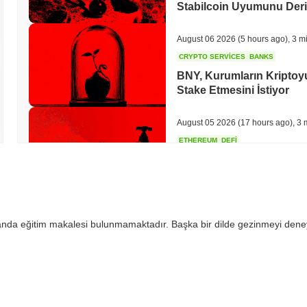
Stabilcoin Uyumunu Derin
August 06 2026
(5 hours ago)
,
3 m
CRYPTO SERVICES
BANKS
BNY, Kurumların Kripto
Stake Etmesini İstiyor
August 05 2026
(17 hours ago)
,
3 
ETHEREUM
DEFI
Ethereum Araştırmacıları,
Ödüllerini Yakmak İstiyor
August 05 2026
(19 hours ago)
,
3 
 anda eğitim makalesi bulunmamaktadır. Başka bir dilde gezinmeyi dene
TOKENIZATION
CIRCLE
Dinari, Tüm S&P 500'ü A
August 05 2026
(21 hours ago)
,
3 