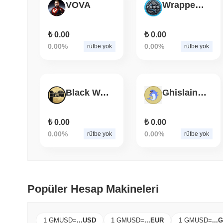
VOVA
Wrapped Drip
₺ 0.00
₺ 0.00
0.00%
0.00%
rütbe yok
rütbe yok
Black Wall Street Coin
Ghislaine Network
₺ 0.00
₺ 0.00
0.00%
0.00%
rütbe yok
rütbe yok
Popüler Hesap Makineleri
1 GMUSD
=
...
USD
1 GMUSD
=
...
EUR
1 GMUSD
=
...
G