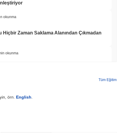
leştiriyor
in okunma
yu Hiçbir Zaman Saklama Alanından Çıkmadan
min okunma
 Staking'i %50 ile Sınırlamak İçin Doğrulayıcı
Tüm Eğitim
min okunma
yin, örn.
English
.
BD Kendi Cüzdanları İçin Onchain'e Taşıyor
min okunma