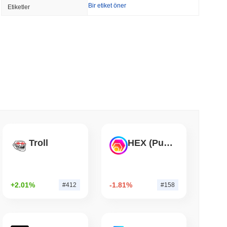
Bir etiket öner
Etiketler
 $7.4 Milyarını Chainlink'e Taşıyor, LayerZero
yor
min okunma
ası Bitcoin ETF Hisselerini Üç Katına Çıkardı
 okunma
ain'de Yer Aldı, Q2 Büyümesi %1.5'e
Troll
HEX (Pulsechain)
 okunma
+2.01%
-1.81%
#412
#158
11 Milyar Dolar Değerindeki Nakit Fonlarını