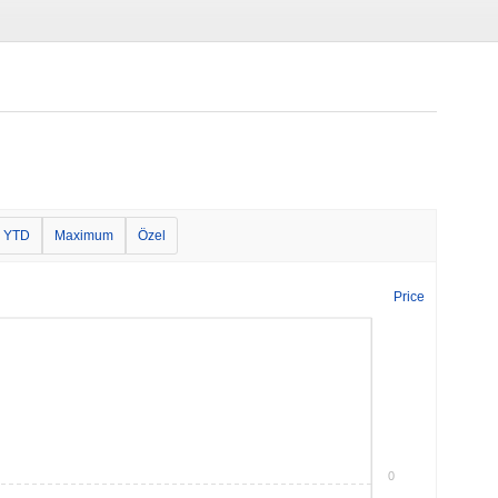
YTD
Maximum
Özel
Price
0