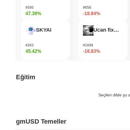
#595
#658
47.39%
-18.84%
SKYAI
Ucan fix life in1day
#263
#1699
45.42%
-18.83%
Cash Cat
Jotchua
Eğitim
#206
#1413
44.64%
-17.12%
Seçilen dilde şu
OVERTAKE
Bonfida
gmUSD Temeller
#848
#611
40.43%
-15.15%