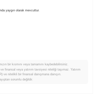
nda yaygın olarak mevcuttur.
mınızın bir kısmını veya tamamını kaybedebilirsiniz.
ğında nasıl performans gösteriyor?
 ve finansal veya yatırım tavsiyesi niteliği taşımaz. Yatırım
 ve nitelikli bir finansal danışmana danışın.
4%
kazanç kaydeden daha düşük performans gösterdi. Bu, daha
ayıptan sorumlu değildir.
 gecikme gösterdiğini belirtir.