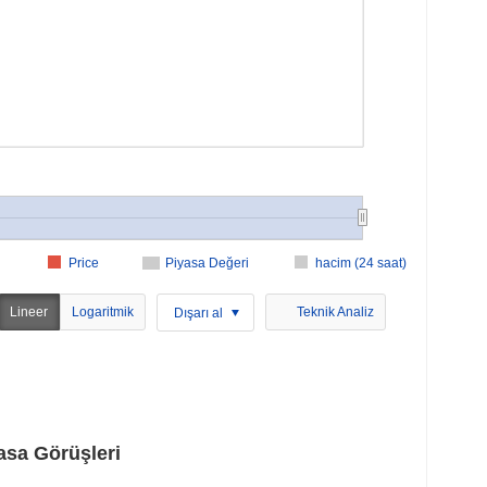
Price
Piyasa Değeri
hacim (24 saat)
Lineer
Logaritmik
Teknik Analiz
Dışarı al
sa Görüşleri