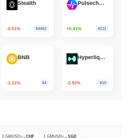
Stealth
Pulsechain
 okunma
ti, Tatilden Önceki Dört Günlük Senato
-0.01%
+0.41%
#4462
#211
BNB
Hyperliquid
-1.12%
-2.93%
#4
#10
1 GMUSD
=
...
CHF
1 GMUSD
=
...
SGD