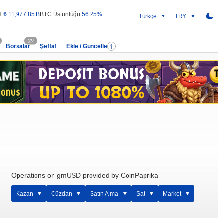
H:
₺ 11,977.85 B
BTC Üstünlüğü:
56.25%
Türkçe
TRY
374
Borsalar
Şeffaf
Ekle / Güncelle
Operations on gmUSD provided by CoinPaprika
Kazan
Cüzdan
Satın Alma
Sat
Market