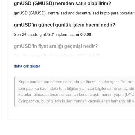
gmUSD (GMUSD) nereden satın alabilirim?
gmUSD (GMUSD), centralized and decentralized kripto para borsaları
gmUSD'in güncel günlük işlem hacmi nedir?
Son 24 saatte gmUSD'in işlem hacmi
₺ 0.00
.
gmUSD'in fiyat aralığı geçmişi nedir?
Tüm Zamanların En Yüksek Değeri (ATH):
₺ 0.00
Tüm Zamanların En Düşük Değeri (ATL):
₺ 0.00
daha çok göster
gmUSD şu anda ATH'sinin
~0.00%
altında işlem görüyor .
Kripto paralar son derece dalgalıdır ve önemli riskler içerir. Yatırı
gmUSD, daha geniş kripto piyasasıyla karşılaştırıldı
Coinpaprika üzerindeki tüm bilgiler yalnızca bilgilendirme amaçlıdır
kararları almadan önce her zaman kendi araştırmanızı yapın (DYOR)
Son 7 günde gmUSD
0.00%
kazandı, genel kripto piyasasından
0.1
Coinpaprika, bu bilgilerin kullanımından kaynaklanan herhangi bir k
geniş piyasa momentumuna göre GMUSD'ün fiyat hareketinde geçici bir