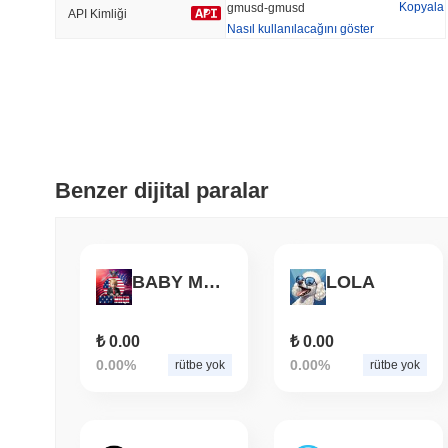
Kopyala
gmusd-gmusd
API Kimliği
Nasıl kullanılacağını göster
Trend Olan
Son Eklenen
Hyperliquid
SACOIN
#10
#5176
-2.92%
no data
Benzer dijital paralar
BABY MAGA
LOLA
₺ 0.00
₺ 0.00
0.00%
0.00%
rütbe yok
rütbe yok