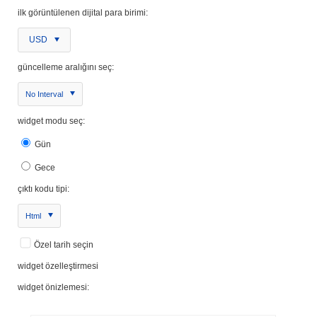
ilk görüntülenen dijital para birimi:
USD
güncelleme aralığını seç:
No Interval
widget modu seç:
Gün
Gece
çıktı kodu tipi:
Html
Özel tarih seçin
widget özelleştirmesi
widget önizlemesi: