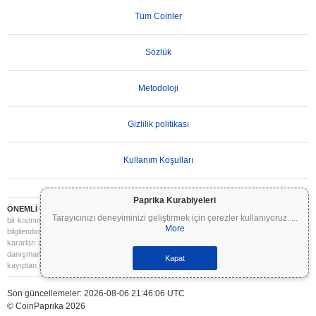
Tüm Coinler
Sözlük
Metodoloji
Gizlilik politikası
Kullanım Koşulları
Paprika Kurabiyeleri
ÖNEMLİ UYARI:
Kripto paralar son derece volatildir ve önemli riskler içerir. Yatırımınızın
Tarayıcınızı deneyiminizi geliştirmek için çerezler kullanıyoruz.
...
bir kısmını veya tamamını kaybedebilirsiniz. Coinpaprika üzerindeki tüm bilgiler yalnızca
More
bilgilendirme amaçlıdır ve finansal veya yatırım tavsiyesi niteliği taşımaz. Yatırım
kararları almadan önce daima kendi araştırmanızı yapın (DYOR) ve nitelikli bir finansal
danışmana başvurun. Coinpaprika, bu bilgilerin kullanımından kaynaklanan herhangi bir
Kapat
kayıptan sorumlu değildir.
Son güncellemeler: 2026-08-06 21:46:06 UTC
© CoinPaprika 2026