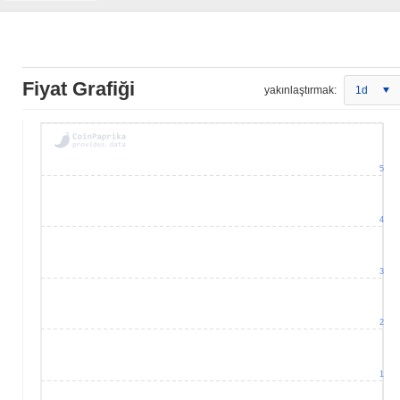
Fiyat Grafiği
yakınlaştırmak:
1d
5
4
3
2
1