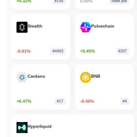
+4.32%
0.00%
#154
rütbe yok
Stealth
Pulsechain
-0.01%
+0.45%
#4403
#207
Cardano
BNB
+6.47%
-0.40%
#17
#4
Hyperliquid