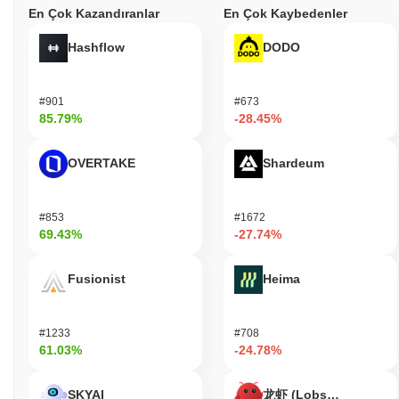
En Çok Kazandıranlar
En Çok Kaybedenler
Hashflow
DODO
#901
#673
85.79%
-28.45%
OVERTAKE
Shardeum
#853
#1672
69.43%
-27.74%
Fusionist
Heima
#1233
#708
61.03%
-24.78%
SKYAI
龙虾 (Lobster)