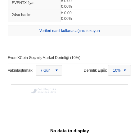
₺ 0.00
EVENTX fiyat
0.00%
₺ 0.00
24sa hacim
0.00%
Verileri nasıl kullanacağınızı okuyun
EventXCoin Geçmiş Market Derinliği (10%):
yakınlaştırmak:
7 Gün
Derinlik Eşiği:
10%
No data to display