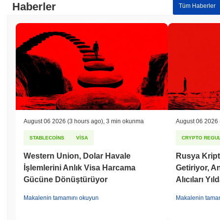
Haberler
Tüm Haberler
August 06 2026
(3 hours ago)
,
3 min okunma
August 06 2026
STABLECOINS
VISA
CRYPTO REGUL
Western Union, Dolar Havale
Rusya Kript
İşlemlerini Anlık Visa Harcama
Getiriyor, 
Gücüne Dönüştürüyor
Alıcıları Yıl
Makalenin tamamını okuyun
Makalenin tama