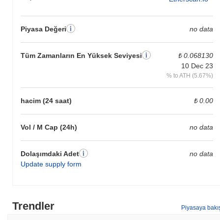
Piyasa Değeri
no data
Tüm Zamanların En Yüksek Seviyesi
₺ 0.068130
10 Dec 23
% to ATH (5.67%)
hacim (24 saat)
₺ 0.00
Vol / M Cap (24h)
no data
Dolaşımdaki Adet
no data
Update supply form
Trendler
Piyasaya bakı