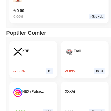
₺ 0.00
0.00%
rütbe yok
Popüler Coinler
XRP
Troll
-2.63%
-3.09%
#6
#413
HEX (Pulsechain)
XXXAi