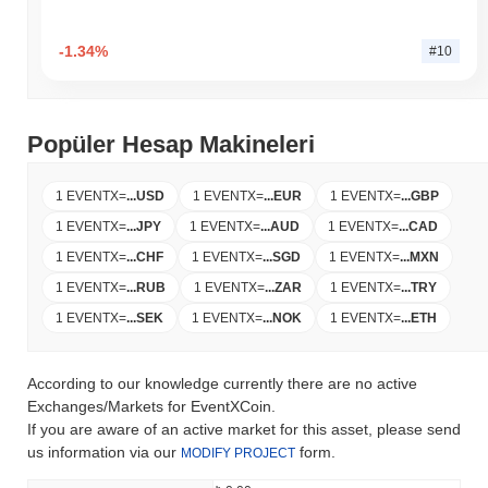
-1.34%
#10
Popüler Hesap Makineleri
1 EVENTX
=
...
USD
1 EVENTX
=
...
EUR
1 EVENTX
=
...
GBP
1 EVENTX
=
...
JPY
1 EVENTX
=
...
AUD
1 EVENTX
=
...
CAD
1 EVENTX
=
...
CHF
1 EVENTX
=
...
SGD
1 EVENTX
=
...
MXN
1 EVENTX
=
...
RUB
1 EVENTX
=
...
ZAR
1 EVENTX
=
...
TRY
1 EVENTX
=
...
SEK
1 EVENTX
=
...
NOK
1 EVENTX
=
...
ETH
According to our knowledge currently there are no active
Exchanges/Markets for EventXCoin.
If you are aware of an active market for this asset, please send
us information via our
form.
MODIFY PROJECT