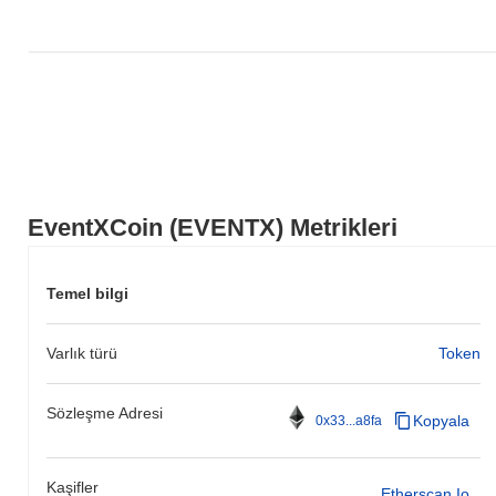
EventXCoin (EVENTX) Metrikleri
Temel bilgi
Varlık türü
Token
Sözleşme Adresi
Kopyala
0x33...a8fa
Kaşifler
Etherscan.io