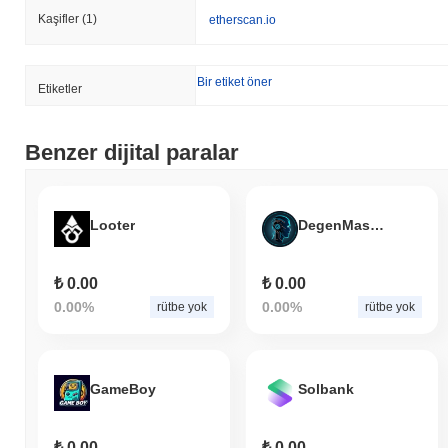
Kaşifler
(1)
etherscan.io
Bir etiket öner
Etiketler
Benzer dijital paralar
Looter
DegenMasters AI
₺ 0.00
₺ 0.00
0.00%
0.00%
rütbe yok
rütbe yok
GameBoy
Solbank
₺ 0.00
₺ 0.00