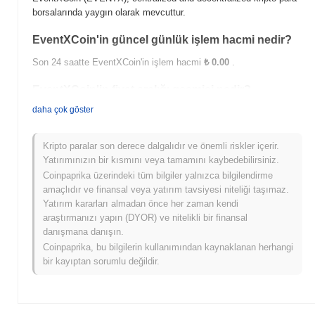
borsalarında yaygın olarak mevcuttur.
EventXCoin'in güncel günlük işlem hacmi nedir?
Son 24 saatte EventXCoin'in işlem hacmi
₺ 0.00
.
EventXCoin'in fiyat aralığı geçmişi nedir?
daha çok göster
Tüm Zamanların En Yüksek Değeri (ATH):
₺ 0.068130
Tüm Zamanların En Düşük Değeri (ATL):
₺ 0.00
Kripto paralar son derece dalgalıdır ve önemli riskler içerir.
EventXCoin şu anda ATH'sinin
~5.36%
altında işlem görüyor .
Yatırımınızın bir kısmını veya tamamını kaybedebilirsiniz.
Coinpaprika üzerindeki tüm bilgiler yalnızca bilgilendirme
EventXCoin, daha geniş kripto piyasasıyla
amaçlıdır ve finansal veya yatırım tavsiyesi niteliği taşımaz.
karşılaştırıldığında nasıl performans gösteriyor?
Yatırım kararları almadan önce her zaman kendi
Son 7 günde EventXCoin
0.00%
kazandı, genel kripto
araştırmanızı yapın (DYOR) ve nitelikli bir finansal
piyasasından
0.42%
düşüş kaydeden daha iyi performans
danışmana danışın.
gösterdi. Bu, daha geniş piyasa momentumuna göre EVENTX'ün
Coinpaprika, bu bilgilerin kullanımından kaynaklanan herhangi
fiyat hareketinde güçlü performans gösterdiğini belirtir.
bir kayıptan sorumlu değildir.