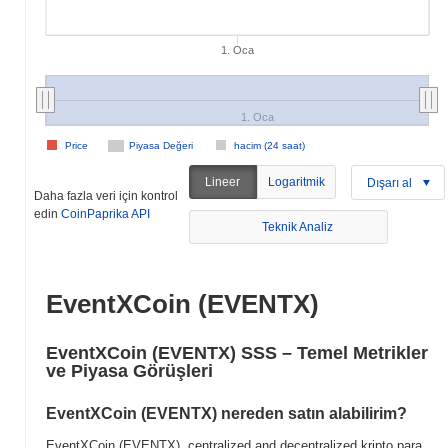
1. Oca
1. Oca
Price
Piyasa Değeri
hacim (24 saat)
Lineer
Logaritmik
Dışarı al
Daha fazla veri için kontrol
edin
CoinPaprika API
Teknik Analiz
EventXCoin (EVENTX)
EventXCoin (EVENTX) SSS – Temel Metrikler
ve Piyasa Görüşleri
EventXCoin (EVENTX) nereden satın alabilirim?
EventXCoin (EVENTX), centralized and decentralized kripto para