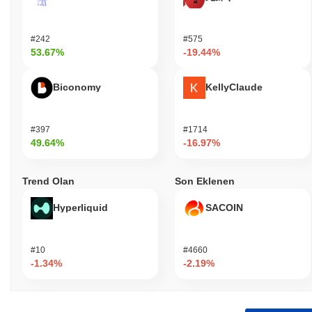
#242
#575
53.67%
-19.44%
Biconomy
KellyClaude
#397
#1714
49.64%
-16.97%
Trend Olan
Son Eklenen
Hyperliquid
SACOIN
#10
#4660
-1.34%
-2.19%