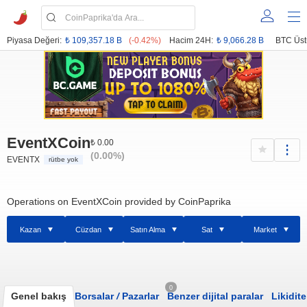
Piyasa Değeri:
₺ 109,357.18 B
(-0.42%)
Hacim 24H:
₺ 9,066.28 B
BTC Üst
EventXCoin
₺ 0.00
(0.00%)
EVENTX
rütbe yok
Operations on EventXCoin provided by CoinPaprika
Kazan
Cüzdan
Satın Alma
Sat
Market
0
Genel bakış
Borsalar
/
Pazarlar
Benzer dijital paralar
Likidite