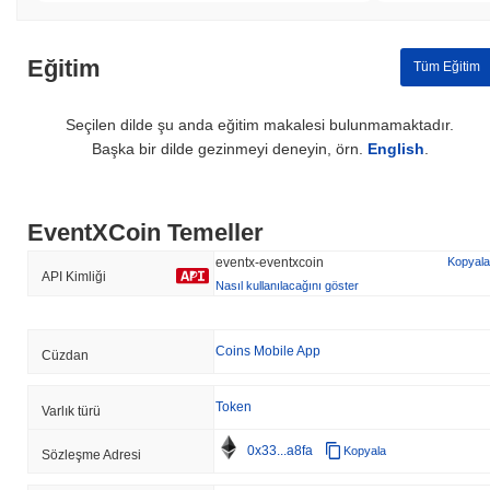
Eğitim
Tüm Eğitim
Seçilen dilde şu anda eğitim makalesi bulunmamaktadır.
Başka bir dilde gezinmeyi deneyin, örn.
English
.
EventXCoin Temeller
eventx-eventxcoin
Kopyala
API Kimliği
Nasıl kullanılacağını göster
Coins Mobile App
Cüzdan
Token
Varlık türü
0x33...a8fa
Kopyala
Sözleşme Adresi