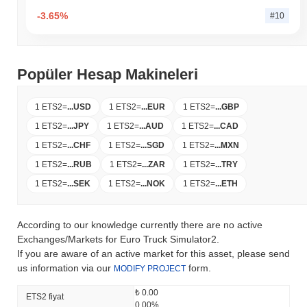
-3.65%
#10
Popüler Hesap Makineleri
1 ETS2
=
...
USD
1 ETS2
=
...
EUR
1 ETS2
=
...
GBP
1 ETS2
=
...
JPY
1 ETS2
=
...
AUD
1 ETS2
=
...
CAD
1 ETS2
=
...
CHF
1 ETS2
=
...
SGD
1 ETS2
=
...
MXN
1 ETS2
=
...
RUB
1 ETS2
=
...
ZAR
1 ETS2
=
...
TRY
1 ETS2
=
...
SEK
1 ETS2
=
...
NOK
1 ETS2
=
...
ETH
According to our knowledge currently there are no active
Exchanges/Markets for Euro Truck Simulator2.
If you are aware of an active market for this asset, please send
us information via our
form.
MODIFY PROJECT
₺ 0.00
ETS2 fiyat
0.00%