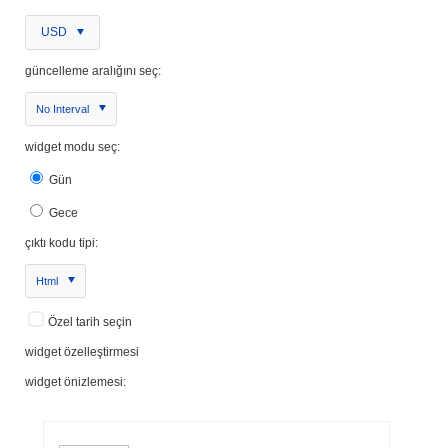
USD
güncelleme aralığını seç:
No Interval
widget modu seç:
Gün
Gece
çıktı kodu tipi:
Html
Özel tarih seçin
widget özelleştirmesi
widget önizlemesi: