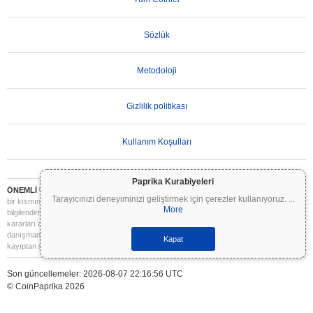
Sözlük
Metodoloji
Gizlilik politikası
Kullanım Koşulları
Paprika Kurabiyeleri
ÖNEMLİ UYARI:
Kripto paralar son derece volatildir ve önemli riskler içerir. Yatırımınızın
Tarayıcınızı deneyiminizi geliştirmek için çerezler kullanıyoruz.
...
bir kısmını veya tamamını kaybedebilirsiniz. Coinpaprika üzerindeki tüm bilgiler yalnızca
More
bilgilendirme amaçlıdır ve finansal veya yatırım tavsiyesi niteliği taşımaz. Yatırım
kararları almadan önce daima kendi araştırmanızı yapın (DYOR) ve nitelikli bir finansal
danışmana başvurun. Coinpaprika, bu bilgilerin kullanımından kaynaklanan herhangi bir
Kapat
kayıptan sorumlu değildir.
Son güncellemeler: 2026-08-07 22:16:56 UTC
© CoinPaprika 2026