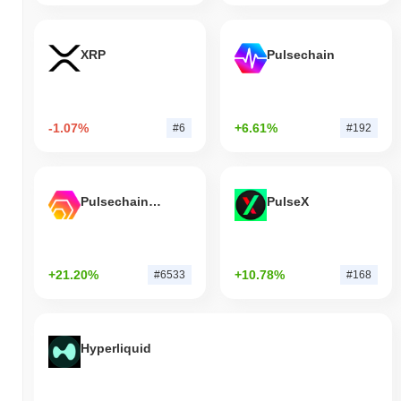
XRP
Pulsechain
-1.07%
+6.61%
#6
#192
Pulsechain Bridged HEX (Pulsechain)
PulseX
+21.20%
+10.78%
#6533
#168
Hyperliquid