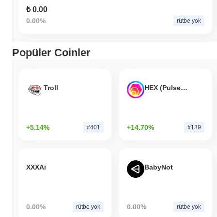
₺ 0.00
0.00%
rütbe yok
Popüler Coinler
Troll
HEX (Pulsechain)
+5.14%
+14.70%
#401
#139
XXXAi
BabyNot
0.00%
0.00%
rütbe yok
rütbe yok