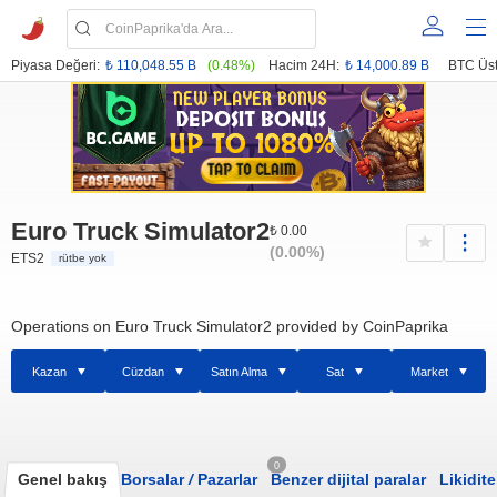
Piyasa Değeri:
₺ 110,048.55 B
(0.48%)
Hacim 24H:
₺ 14,000.89 B
BTC Üst
Euro Truck Simulator2
₺ 0.00
(0.00%)
ETS2
rütbe yok
Operations on Euro Truck Simulator2 provided by CoinPaprika
Kazan
Cüzdan
Satın Alma
Sat
Market
0
Genel bakış
Borsalar
/
Pazarlar
Benzer dijital paralar
Likidite