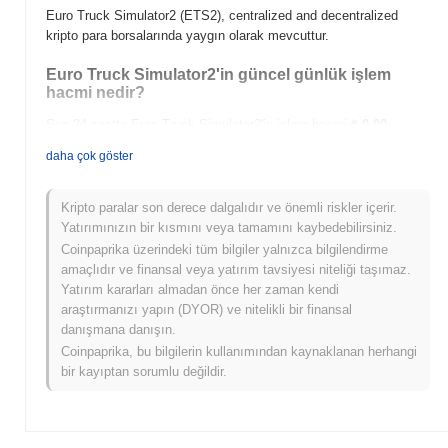
Euro Truck Simulator2 (ETS2), centralized and decentralized
kripto para borsalarında yaygın olarak mevcuttur.
Euro Truck Simulator2'in güncel günlük işlem
hacmi nedir?
Son 24 saatte Euro Truck Simulator2'in işlem hacmi
₺ 0.00
.
daha çok göster
Euro Truck Simulator2'in fiyat aralığı geçmişi
nedir?
Kripto paralar son derece dalgalıdır ve önemli riskler içerir.
Tüm Zamanların En Yüksek Değeri (ATH):
₺ 0.019258
Yatırımınızın bir kısmını veya tamamını kaybedebilirsiniz.
Tüm Zamanların En Düşük Değeri (ATL):
₺ 0.00
Coinpaprika üzerindeki tüm bilgiler yalnızca bilgilendirme
amaçlıdır ve finansal veya yatırım tavsiyesi niteliği taşımaz.
Euro Truck Simulator2 şu anda ATH'sinin
~100.00%
altında işlem
Yatırım kararları almadan önce her zaman kendi
görüyor .
araştırmanızı yapın (DYOR) ve nitelikli bir finansal
danışmana danışın.
Euro Truck Simulator2, daha geniş kripto
piyasasıyla karşılaştırıldığında nasıl performans
Coinpaprika, bu bilgilerin kullanımından kaynaklanan herhangi
gösteriyor?
bir kayıptan sorumlu değildir.
Son 7 günde Euro Truck Simulator2
0.00%
kazandı, genel kripto
piyasasından
0.48%
kazanç kaydeden daha düşük performans
gösterdi. Bu, daha geniş piyasa momentumuna göre ETS2'ün