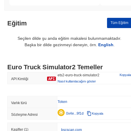
Eğitim
Tüm Eğitim
Seçilen dilde şu anda eğitim makalesi bulunmamaktadır.
Başka bir dilde gezinmeyi deneyin, örn.
English
.
Euro Truck Simulator2 Temeller
ets2-euro-truck-simulator2
Kopyala
API Kimliği
Nasıl kullanılacağını göster
Token
Varlık türü
0x4e...9f1d
Kopyala
Sözleşme Adresi
Kaşifler
(1)
bscscan.com