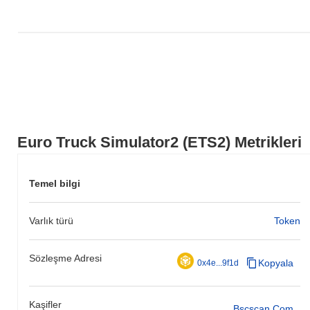
fiyat hareketinde geçici bir gecikme gösterdiğini belirtir.
Euro Truck Simulator2 (ETS2) Metrikleri
Temel bilgi
Varlık türü
Token
Sözleşme Adresi
Kopyala
0x4e...9f1d
Kaşifler
Bscscan.com