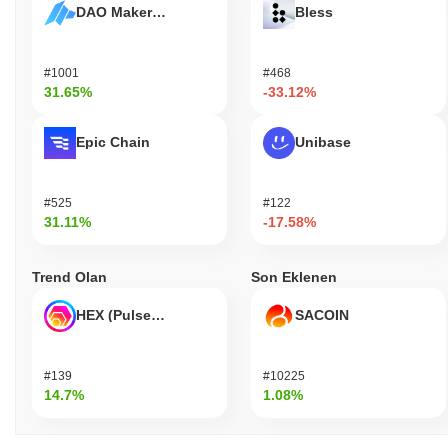
DAO Maker Token
Bless
#1001
#468
31.65%
-33.12%
Epic Chain
Unibase
#525
#122
31.11%
-17.58%
Trend Olan
Son Eklenen
HEX (Pulsechain)
SACOIN
#139
#10225
14.7%
1.08%