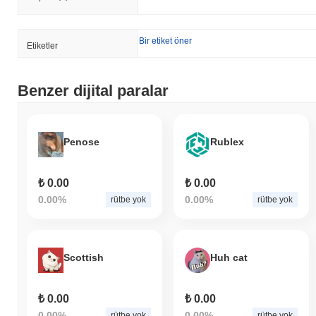
Bir etiket öner
Etiketler
Benzer dijital paralar
Penose
Rublex
₺ 0.00
₺ 0.00
0.00%
0.00%
rütbe yok
rütbe yok
Scottish
Huh cat
₺ 0.00
₺ 0.00
0.00%
0.00%
rütbe yok
rütbe yok