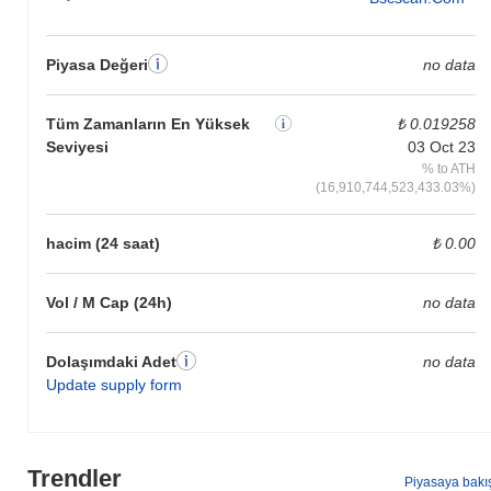
Piyasa Değeri
no data
Tüm Zamanların En Yüksek
₺ 0.019258
Seviyesi
03 Oct 23
% to ATH
(16,910,744,523,433.03%)
hacim (24 saat)
₺ 0.00
Vol / M Cap (24h)
no data
Dolaşımdaki Adet
no data
Update supply form
Trendler
Piyasaya bakı