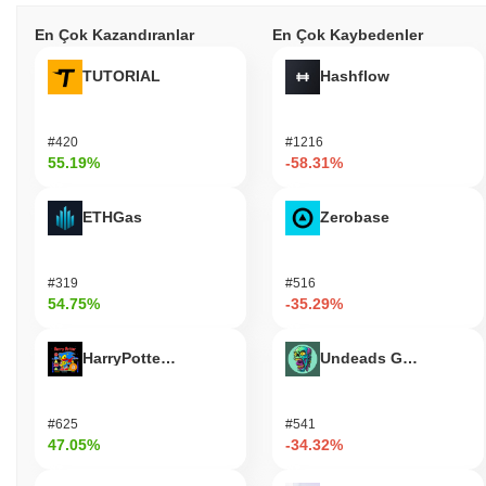
En Çok Kazandıranlar
En Çok Kaybedenler
TUTORIAL
Hashflow
#420
#1216
55.19%
-58.31%
ETHGas
Zerobase
#319
#516
54.75%
-35.29%
HarryPotterObamaSonic10Inu (ETH)
Undeads Games
#625
#541
47.05%
-34.32%