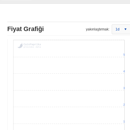
Fiyat Grafiği
yakınlaştırmak:
1d
5
4
3
2
1