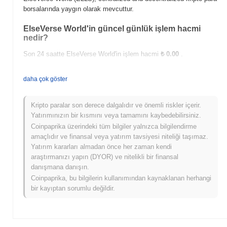
borsalarında yaygın olarak mevcuttur.
ElseVerse World'in güncel günlük işlem hacmi
nedir?
Son 24 saatte ElseVerse World'in işlem hacmi
₺ 0.00
.
ElseVerse World'in fiyat aralığı geçmişi nedir?
daha çok göster
Tüm Zamanların En Yüksek Değeri (ATH):
₺ 0.00
Tüm Zamanların En Düşük Değeri (ATL):
₺ 0.00
Kripto paralar son derece dalgalıdır ve önemli riskler içerir.
Yatırımınızın bir kısmını veya tamamını kaybedebilirsiniz.
ElseVerse World şu anda ATH'sinin
~0.00%
altında işlem görüyor
Coinpaprika üzerindeki tüm bilgiler yalnızca bilgilendirme
.
amaçlıdır ve finansal veya yatırım tavsiyesi niteliği taşımaz.
Yatırım kararları almadan önce her zaman kendi
ElseVerse World, daha geniş kripto piyasasıyla
araştırmanızı yapın (DYOR) ve nitelikli bir finansal
karşılaştırıldığında nasıl performans gösteriyor?
danışmana danışın.
Son 7 günde ElseVerse World
0.00%
kazandı, genel kripto
Coinpaprika, bu bilgilerin kullanımından kaynaklanan herhangi
piyasasından
0.82%
kazanç kaydeden daha düşük performans
bir kayıptan sorumlu değildir.
gösterdi. Bu, daha geniş piyasa momentumuna göre ELLS'ün fiyat
hareketinde geçici bir gecikme gösterdiğini belirtir.