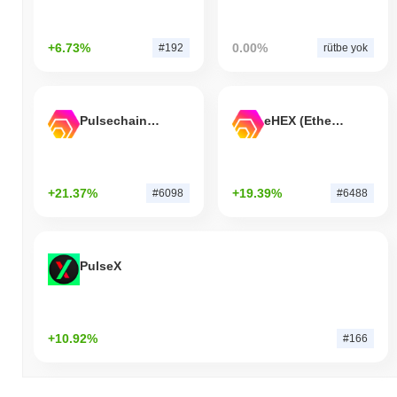
+6.73%
0.00%
#192
rütbe yok
Pulsechain Bridged HEX (Pulsechain)
eHEX (Ethereum)
+21.37%
+19.39%
#6098
#6488
PulseX
+10.92%
#166