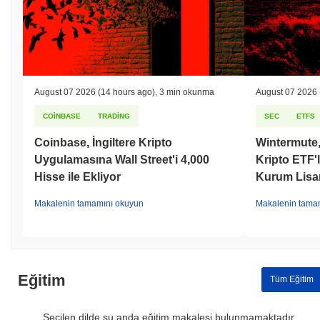
August 07 2026
(14 hours ago)
,
3 min okunma
August 07 2026
COINBASE
TRADING
SEC
ETFS
Coinbase, İngiltere Kripto
Wintermute,
Uygulamasına Wall Street'i 4,000
Kripto ETF'l
Hisse ile Ekliyor
Kurum Lisa
Makalenin tamamını okuyun
Makalenin tama
Eğitim
Tüm Eğitim
Seçilen dilde şu anda eğitim makalesi bulunmamaktadır.