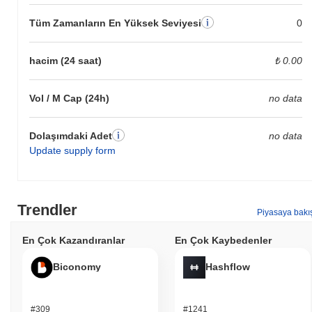
Tüm Zamanların En Yüksek Seviyesi
0
hacim (24 saat)
₺ 0.00
Vol / M Cap (24h)
no data
Dolaşımdaki Adet
no data
Update supply form
Trendler
Piyasaya bakı
En Çok Kazandıranlar
En Çok Kaybedenler
Biconomy
Hashflow
#309
#1241