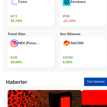
Cysic
Zerobase
#173
#538
43.74%
-21.14%
Trend Olan
Son Eklenen
HEX (Pulsechain)
SACOIN
#139
#10780
18.06%
0.35%
Haberler
Tüm Haberler