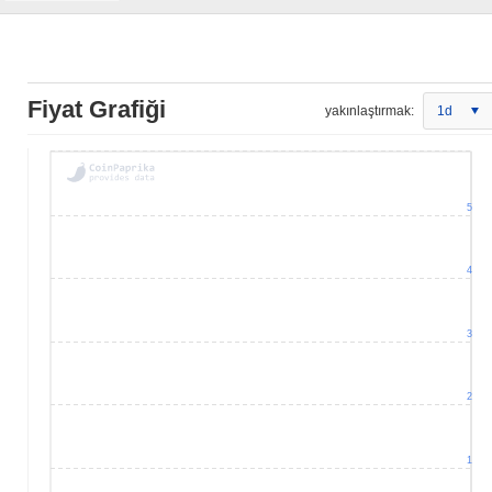
Fiyat Grafiği
yakınlaştırmak:
1d
5
4
3
2
1