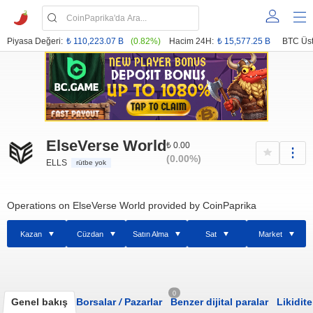
Piyasa Değeri:
₺ 110,223.07 B
(0.82%)
Hacim 24H:
₺ 15,577.25 B
BTC Üst
ElseVerse World
₺ 0.00
(0.00%)
ELLS
rütbe yok
Operations on ElseVerse World provided by CoinPaprika
Kazan
Cüzdan
Satın Alma
Sat
Market
0
Genel bakış
Borsalar
/
Pazarlar
Benzer dijital paralar
Likidite