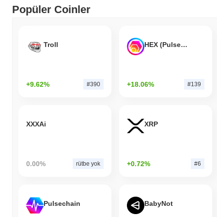
Popüler Coinler
Troll
HEX (Pulsechain)
+9.62%
+18.06%
#390
#139
XXXAi
XRP
0.00%
+0.72%
rütbe yok
#6
Pulsechain
BabyNot