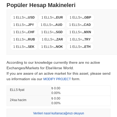
Popüler Hesap Makineleri
1 ELLS
=
...
USD
1 ELLS
=
...
EUR
1 ELLS
=
...
GBP
1 ELLS
=
...
JPY
1 ELLS
=
...
AUD
1 ELLS
=
...
CAD
1 ELLS
=
...
CHF
1 ELLS
=
...
SGD
1 ELLS
=
...
MXN
1 ELLS
=
...
RUB
1 ELLS
=
...
ZAR
1 ELLS
=
...
TRY
1 ELLS
=
...
SEK
1 ELLS
=
...
NOK
1 ELLS
=
...
ETH
According to our knowledge currently there are no active
Exchanges/Markets for ElseVerse World.
If you are aware of an active market for this asset, please send
us information via our
form.
MODIFY PROJECT
₺ 0.00
ELLS fiyat
0.00%
₺ 0.00
24sa hacim
0.00%
Verileri nasıl kullanacağınızı okuyun