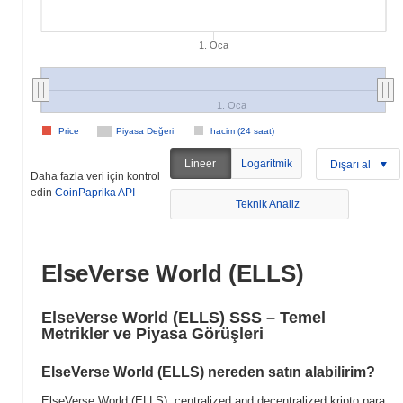
1. Oca
1. Oca
Price
Piyasa Değeri
hacim (24 saat)
Lineer
Logaritmik
Dışarı al
Daha fazla veri için kontrol
edin
CoinPaprika API
Teknik Analiz
ElseVerse World (ELLS)
ElseVerse World (ELLS) SSS – Temel
Metrikler ve Piyasa Görüşleri
ElseVerse World (ELLS) nereden satın alabilirim?
ElseVerse World (ELLS), centralized and decentralized kripto para