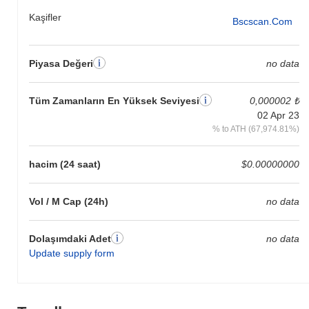
Kaşifler
Bscscan.com
Piyasa Değeri
no data
Tüm Zamanların En Yüksek Seviyesi
0,000002 ₺
02 Apr 23
% to ATH (67,974.81%)
hacim (24 saat)
$0.00000000
Vol / M Cap (24h)
no data
Dolaşımdaki Adet
no data
Update supply form