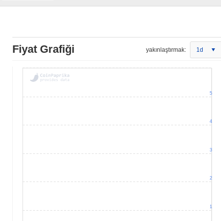
Fiyat Grafiği
yakınlaştırmak:
1d
5
4
3
2
1