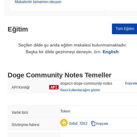
Makalenin tamamını okuyun
Eğitim
Tüm Eğitim
Seçilen dilde şu anda eğitim makalesi bulunmamaktadır.
Başka bir dilde gezinmeyi deneyin, örn.
English
.
Doge Community Notes Temeller
dogecn-doge-community-notes
Kopyala
API Kimliği
Nasıl kullanılacağını göster
Token
Varlık türü
0xbd...f262
Kopyala
Sözleşme Adresi