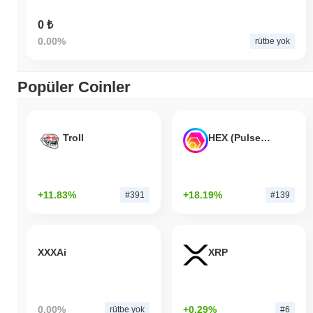
0 ₺
0.00%
rütbe yok
Popüler Coinler
Troll
HEX (Pulsechain)
+11.83%
+18.19%
#391
#139
XXXAi
XRP
0.00%
+0.29%
rütbe yok
#6