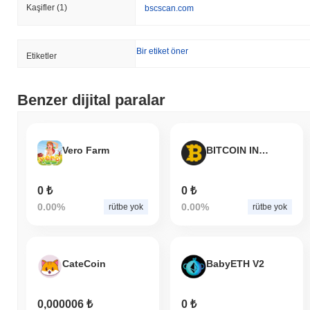
Kaşifler
(1)
bscscan.com
Bir etiket öner
Etiketler
Benzer dijital paralar
Vero Farm
BITCOIN INTERNATIONAL
0 ₺
0 ₺
0.00%
0.00%
rütbe yok
rütbe yok
CateCoin
BabyETH V2
0,000006 ₺
0 ₺