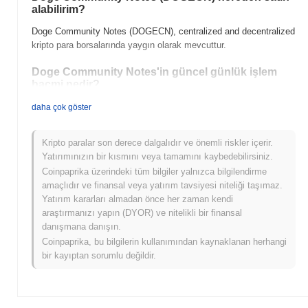
alabilirim?
Doge Community Notes (DOGECN), centralized and decentralized
kripto para borsalarında yaygın olarak mevcuttur.
Doge Community Notes'in güncel günlük işlem
hacmi nedir?
Son 24 saatte Doge Community Notes'in işlem hacmi
daha çok göster
$0.00000000
.
Kripto paralar son derece dalgalıdır ve önemli riskler içerir.
Doge Community Notes'in fiyat aralığı geçmişi
Yatırımınızın bir kısmını veya tamamını kaybedebilirsiniz.
nedir?
Coinpaprika üzerindeki tüm bilgiler yalnızca bilgilendirme
Tüm Zamanların En Yüksek Değeri (ATH):
$0.00000003
amaçlıdır ve finansal veya yatırım tavsiyesi niteliği taşımaz.
Tüm Zamanların En Düşük Değeri (ATL):
$0.00000000
Yatırım kararları almadan önce her zaman kendi
araştırmanızı yapın (DYOR) ve nitelikli bir finansal
Doge Community Notes şu anda ATH'sinin
~99.85%
altında işlem
danışmana danışın.
görüyor .
Coinpaprika, bu bilgilerin kullanımından kaynaklanan herhangi
bir kayıptan sorumlu değildir.
Doge Community Notes, daha geniş kripto
piyasasıyla karşılaştırıldığında nasıl performans
gösteriyor?