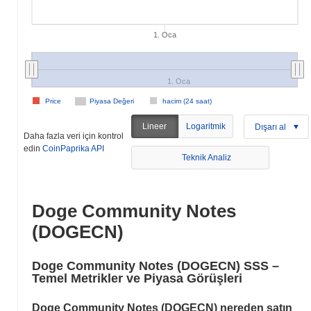
1. Oca
1. Oca
Price
Piyasa Değeri
hacim (24 saat)
Lineer
Logaritmik
Dışarı al
Daha fazla veri için kontrol
edin
CoinPaprika API
Teknik Analiz
Doge Community Notes
(DOGECN)
Doge Community Notes (DOGECN) SSS –
Temel Metrikler ve Piyasa Görüşleri
Doge Community Notes (DOGECN) nereden satın