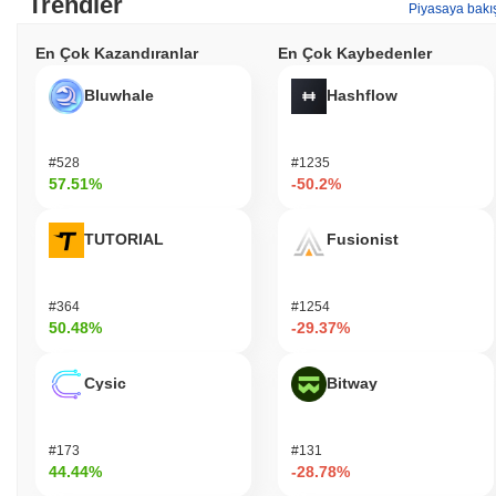
Trendler
Piyasaya bakı
En Çok Kazandıranlar
En Çok Kaybedenler
Bluwhale
Hashflow
#528
#1235
57.51%
-50.2%
TUTORIAL
Fusionist
#364
#1254
50.48%
-29.37%
Cysic
Bitway
#173
#131
44.44%
-28.78%