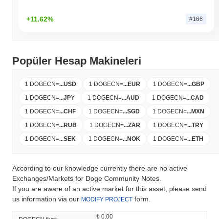
+11.62%
#166
Popüler Hesap Makineleri
1 DOGECN
=
...
USD
1 DOGECN
=
...
EUR
1 DOGECN
=
...
GBP
1 DOGECN
=
...
JPY
1 DOGECN
=
...
AUD
1 DOGECN
=
...
CAD
1 DOGECN
=
...
CHF
1 DOGECN
=
...
SGD
1 DOGECN
=
...
MXN
1 DOGECN
=
...
RUB
1 DOGECN
=
...
ZAR
1 DOGECN
=
...
TRY
1 DOGECN
=
...
SEK
1 DOGECN
=
...
NOK
1 DOGECN
=
...
ETH
According to our knowledge currently there are no active
Exchanges/Markets for Doge Community Notes.
If you are aware of an active market for this asset, please send
us information via our
form.
MODIFY PROJECT
₺ 0.00