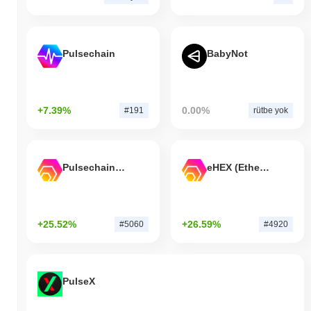
Pulsechain
BabyNot
+7.39%
0.00%
#191
rütbe yok
Pulsechain Bridged HEX (Pulsechain)
eHEX (Ethereum)
+25.52%
+26.59%
#5060
#4920
PulseX