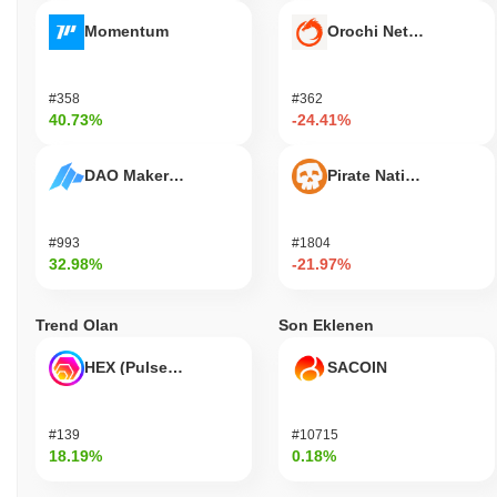
Momentum
Orochi Network
#358
#362
40.73%
-24.41%
DAO Maker Token
Pirate Nation Token
#993
#1804
32.98%
-21.97%
Trend Olan
Son Eklenen
HEX (Pulsechain)
SACOIN
#139
#10715
18.19%
0.18%