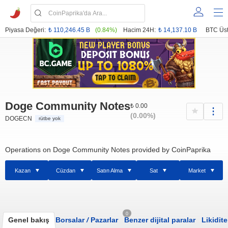
Piyasa Değeri:
₺ 110,246.45 B
(0.84%)
Hacim 24H:
₺ 14,137.10 B
BTC Üst
Doge Community Notes
₺ 0.00
(0.00%)
DOGECN
rütbe yok
Operations on Doge Community Notes provided by CoinPaprika
Kazan
Cüzdan
Satın Alma
Sat
Market
0
Genel bakış
Borsalar
/
Pazarlar
Benzer dijital paralar
Likidite