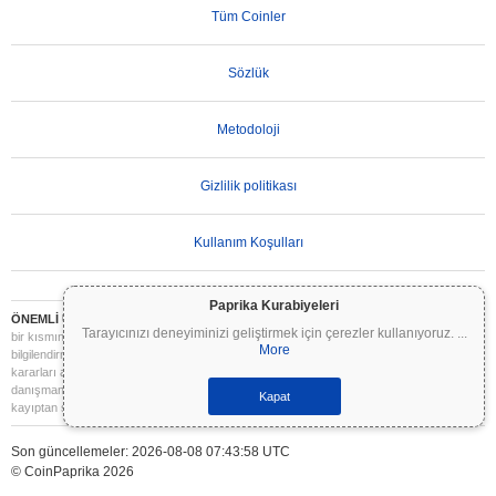
Tüm Coinler
Sözlük
Metodoloji
Gizlilik politikası
Kullanım Koşulları
Paprika Kurabiyeleri
ÖNEMLİ UYARI:
Kripto paralar son derece volatildir ve önemli riskler içerir. Yatırımınızın
Tarayıcınızı deneyiminizi geliştirmek için çerezler kullanıyoruz.
...
bir kısmını veya tamamını kaybedebilirsiniz. Coinpaprika üzerindeki tüm bilgiler yalnızca
More
bilgilendirme amaçlıdır ve finansal veya yatırım tavsiyesi niteliği taşımaz. Yatırım
kararları almadan önce daima kendi araştırmanızı yapın (DYOR) ve nitelikli bir finansal
danışmana başvurun. Coinpaprika, bu bilgilerin kullanımından kaynaklanan herhangi bir
Kapat
kayıptan sorumlu değildir.
Son güncellemeler: 2026-08-08 07:43:58 UTC
© CoinPaprika 2026