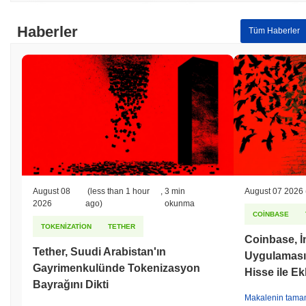
Haberler
Tüm Haberler
August 08
(less than 1 hour
,
3 min
August 07 2026
2026
ago)
okunma
COINBASE
TOKENIZATION
TETHER
Coinbase, İn
Tether, Suudi Arabistan'ın
Uygulamasın
Gayrimenkulünde Tokenizasyon
Hisse ile Ek
Bayrağını Dikti
Makalenin tama