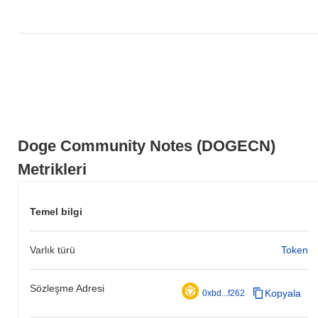
Son 7 günde Doge Community Notes
0.00%
kazandı, genel kripto
piyasasından
0.84%
kazanç kaydeden daha düşük performans
gösterdi. Bu, daha geniş piyasa momentumuna göre DOGECN'ün
fiyat hareketinde geçici bir gecikme gösterdiğini belirtir.
Doge Community Notes (DOGECN)
Metrikleri
Temel bilgi
Varlık türü
Token
Sözleşme Adresi
Kopyala
0xbd...f262