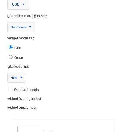
USD
güncelleme aralığını seç:
No Interval
widget modu seç:
Gün
Gece
çıktı kodu tipi:
Html
Özel tarih seçin
widget özelleştirmesi
widget önizlemesi: