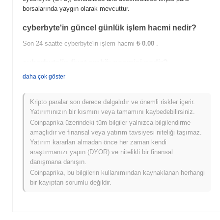
borsalarında yaygın olarak mevcuttur.
cyberbyte'in güncel günlük işlem hacmi nedir?
Son 24 saatte cyberbyte'in işlem hacmi
₺ 0.00
.
cyberbyte'in fiyat aralığı geçmişi nedir?
daha çok göster
Tüm Zamanların En Yüksek Değeri (ATH):
₺ 212.76
Tüm Zamanların En Düşük Değeri (ATL):
₺ 0.00
Kripto paralar son derece dalgalıdır ve önemli riskler içerir.
cyberbyte şu anda ATH'sinin
~8.39%
altında işlem görüyor .
Yatırımınızın bir kısmını veya tamamını kaybedebilirsiniz.
Coinpaprika üzerindeki tüm bilgiler yalnızca bilgilendirme
cyberbyte, daha geniş kripto piyasasıyla
amaçlıdır ve finansal veya yatırım tavsiyesi niteliği taşımaz.
karşılaştırıldığında nasıl performans gösteriyor?
Yatırım kararları almadan önce her zaman kendi
Son 7 günde cyberbyte
0.00%
kazandı, genel kripto piyasasından
araştırmanızı yapın (DYOR) ve nitelikli bir finansal
0.77%
kazanç kaydeden daha düşük performans gösterdi. Bu,
danışmana danışın.
daha geniş piyasa momentumuna göre CYB'ün fiyat hareketinde
Coinpaprika, bu bilgilerin kullanımından kaynaklanan herhangi
geçici bir gecikme gösterdiğini belirtir.
bir kayıptan sorumlu değildir.