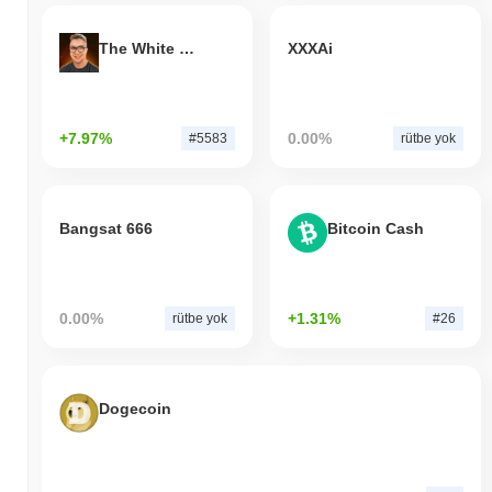
The White Bull
XXXAi
+7.97%
0.00%
#5583
rütbe yok
Bangsat 666
Bitcoin Cash
0.00%
+1.31%
rütbe yok
#26
Dogecoin