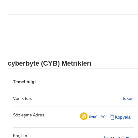
cyberbyte (CYB) Metrikleri
Temel bilgi
Varlık türü
Token
Sözleşme Adresi
Kopyala
0xa0...2f0f
Kaşifler
Bscscan.com