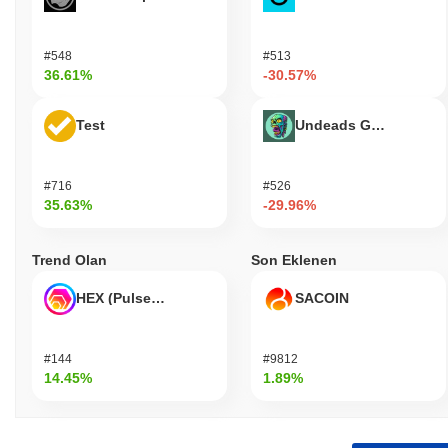
#548
#513
36.61%
-30.57%
Test
Undeads Games
#716
#526
35.63%
-29.96%
Trend Olan
Son Eklenen
HEX (Pulsechain)
SACOIN
#144
#9812
14.45%
1.89%