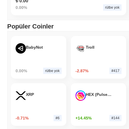
₺ 0.00
0.00%
rütbe yok
Popüler Coinler
BabyNot
Troll
0.00%
-2.87%
rütbe yok
#417
XRP
HEX (Pulsechain)
-0.71%
+14.45%
#6
#144