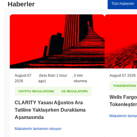
Haberler
Tüm Haberler
August 07
(less than 1 hour
,
3 min
August 07 2026
2026
ago)
okunma
TOKENIZATION
CRYPTO REGULATIONS
US REGULATORS
Wells Fargo
CLARITY Yasası Ağustos Ara
Tokenleştirm
Tatiline Yaklaşırken Duraklama
Makalenin tama
Aşamasında
Makalenin tamamını okuyun