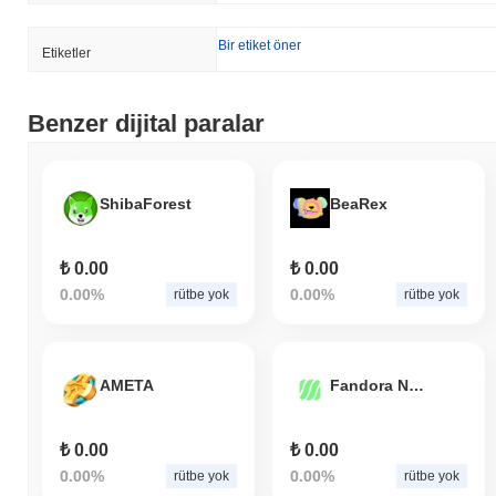
Bir etiket öner
Etiketler
Benzer dijital paralar
ShibaForest
BeaRex
₺ 0.00
₺ 0.00
0.00%
0.00%
rütbe yok
rütbe yok
AMETA
Fandora Network
₺ 0.00
₺ 0.00
0.00%
0.00%
rütbe yok
rütbe yok