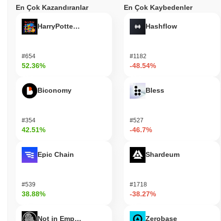
En Çok Kazandıranlar
En Çok Kaybedenler
HarryPotterObamaSonic10Inu (ETH)
Hashflow
#654
#1182
52.36%
-48.54%
Biconomy
Bless
#354
#527
42.51%
-46.7%
Epic Chain
Shardeum
#539
#1718
38.88%
-38.27%
Not in Employment, Education, or Training
Zerobase