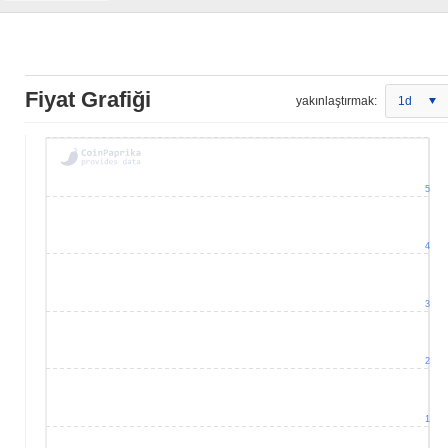
Fiyat Grafiği
yakınlaştırmak:
1d
5
4
3
2
1