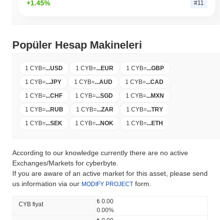
+1.45%
#11
Popüler Hesap Makineleri
1 CYB
=
...
USD
1 CYB
=
...
EUR
1 CYB
=
...
GBP
1 CYB
=
...
JPY
1 CYB
=
...
AUD
1 CYB
=
...
CAD
1 CYB
=
...
CHF
1 CYB
=
...
SGD
1 CYB
=
...
MXN
1 CYB
=
...
RUB
1 CYB
=
...
ZAR
1 CYB
=
...
TRY
1 CYB
=
...
SEK
1 CYB
=
...
NOK
1 CYB
=
...
ETH
According to our knowledge currently there are no active
Exchanges/Markets for cyberbyte.
If you are aware of an active market for this asset, please send
us information via our
form.
MODIFY PROJECT
₺ 0.00
CYB fiyat
0.00%