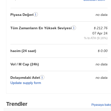
Piyasa Değeri
no data
Tüm Zamanların En Yüksek Seviyesi
₺ 212.76
07 Apr 24
% to ATH (9.16%)
hacim (24 saat)
₺ 0.00
Vol / M Cap (24h)
no data
Dolaşımdaki Adet
no data
Update supply form
Trendler
Piyasaya bakı