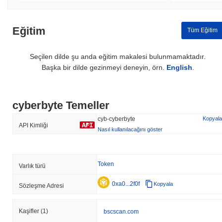
Eğitim
Tüm Eğitim
Seçilen dilde şu anda eğitim makalesi bulunmamaktadır.
Başka bir dilde gezinmeyi deneyin, örn.
English
.
cyberbyte Temeller
cyb-cyberbyte
Kopyala
API Kimliği
Nasıl kullanılacağını göster
Token
Varlık türü
0xa0...2f0f
Kopyala
Sözleşme Adresi
Kaşifler
(1)
bscscan.com