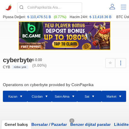
Piyasa Değeri:
₺ 110,476.51 B
(0.77%)
Hacim 24H:
₺ 13,418.36 B
BTC Üst
cyberbyte
₺ 0.00
(0.00%)
CYB
rütbe yok
Operations on cyberbyte provided by CoinPaprika
Kazan
Cüzdan
Satın Alma
Sat
Market
0
Genel bakış
Borsalar
/
Pazarlar
Benzer dijital paralar
Likidite