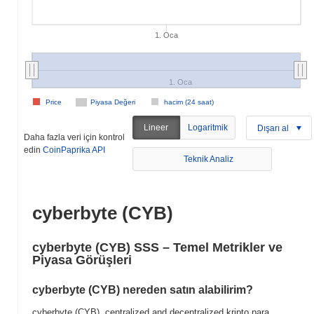
1. Oca
1. Oca
Price
Piyasa Değeri
hacim (24 saat)
Lineer
Logaritmik
Dışarı al
Daha fazla veri için kontrol
edin
CoinPaprika API
Teknik Analiz
cyberbyte (CYB)
cyberbyte (CYB) SSS – Temel Metrikler ve
Piyasa Görüşleri
cyberbyte (CYB) nereden satın alabilirim?
cyberbyte (CYB), centralized and decentralized kripto para