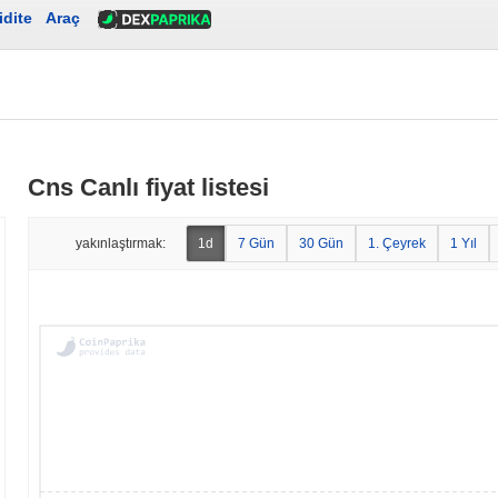
idite
Araç
Cns Canlı fiyat listesi
yakınlaştırmak:
1d
7 Gün
30 Gün
1. Çeyrek
1 Yıl