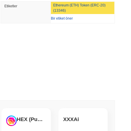
TORS
Ethereum (ETH) Token (ERC-20)
Etiketler
Ara Tatiline Yaklaşırken Duraklama
(13346)
Bir etiket öner
 okunma
Tokenleştirme Yarışına Katılıyor
 okunma
COM Maruwa'nın Yen Stabilcoinine Bahis
ar Topladı
 okunma
n Kırmızı Takımı, Yaklaşık Bir Günde 85 Kritik
HEX (Pulsechain)
XXXAi