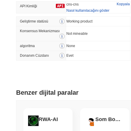
Kopyala
cns-cns
API Kimliği
Nasıl kullanılacağını göster
Geliştirme statüsü
Trend Olan
Working product
Son Eklenen
Konsensus Mekanizması
HEX (Pulsechain)
SACOIN
Not mineable
algoritma
None
#139
#10596
8.34%
1.26%
Donanım Cüzdanı
Evet
Benzer dijital paralar
RWA-AI
Som Bonkmon Fraud