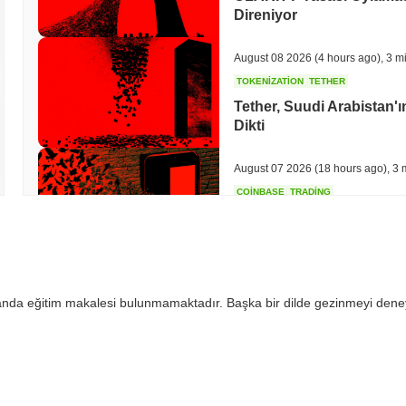
Direniyor
August 08 2026
(4 hours ago)
,
3 m
TOKENIZATION
TETHER
Tether, Suudi Arabistan
Dikti
August 07 2026
(18 hours ago)
,
3 
COINBASE
TRADING
Coinbase, İngiltere Kript
Ekliyor
August 07 2026
(20 hours ago)
,
3 
 anda eğitim makalesi bulunmamaktadır. Başka bir dilde gezinmeyi dene
SEC
ETFS
Wintermute, Hisse Senetl
Lisansı Kazandı
August 07 2026
(22 hours ago)
,
3 