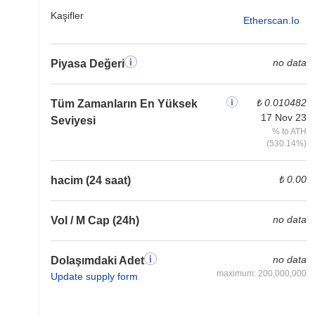
Kaşifler
Etherscan.io
no data
Piyasa Değeri
₺ 0.010482
Tüm Zamanların En Yüksek
17 Nov 23
Seviyesi
% to ATH
(530.14%)
₺ 0.00
hacim (24 saat)
no data
Vol / M Cap (24h)
no data
Dolaşımdaki Adet
maximum: 200,000,000
Update supply form