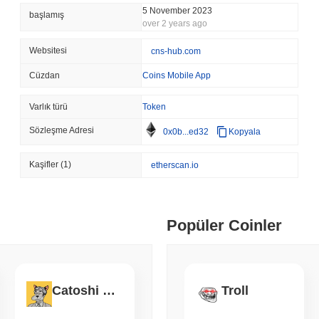
CRYPTO REGULATIONS
US REGULA
5 November 2023
başlamış
over 2 years ago
CLARITY Yasası Ağustos 
Aşamasında
Websitesi
cns-hub.com
August 07 2026
(1 day ago)
,
3 min
Cüzdan
Coins Mobile App
TOKENIZATION
BANKS
Varlık türü
Token
Wells Fargo, Mevduatları 
Sözleşme Adresi
0x0b...ed32
Kopyala
August 07 2026
(1 day ago)
,
3 min
Kaşifler
(1)
etherscan.io
STABLECOIN
JAPAN
JPYC, Lojistik Devi AZ-
Yapmasıyla 38 Milyon Dol
Popüler Coinler
August 07 2026
(1 day ago)
,
3 min
BITCOIN
HACKERS
'Son Derece Kötü': Bitcoi
Catoshi Nakamoto
Troll
Hata Tespit Etti