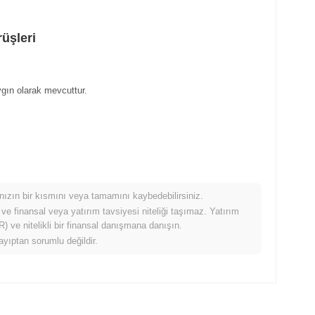
üşleri
ygın olarak mevcuttur.
mınızın bir kısmını veya tamamını kaybedebilirsiniz.
 ve finansal veya yatırım tavsiyesi niteliği taşımaz. Yatırım
 ve nitelikli bir finansal danışmana danışın.
ayıptan sorumlu değildir.
da nasıl performans gösteriyor?
zanç kaydeden daha düşük performans gösterdi. Bu, daha
cikme gösterdiğini belirtir.