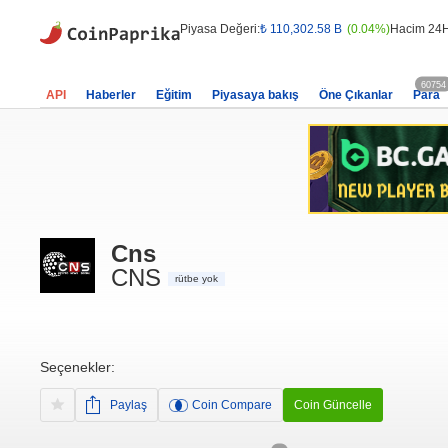
Piyasa Değeri:
₺ 110,302.58 B
(0.04%)
Hacim 24H
60754
API
Haberler
Eğitim
Piyasaya bakış
Öne Çıkanlar
Para
Cns
CNS
rütbe yok
Seçenekler:
Paylaş
Coin Compare
Coin Güncelle