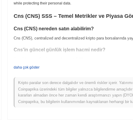
while protecting their personal data.
Cns (CNS) SSS – Temel Metrikler ve Piyasa Gör
Cns (CNS) nereden satın alabilirim?
Cns (CNS), centralized and decentralized kripto para borsalarında ya
Cns'in güncel günlük işlem hacmi nedir?
Son 24 saatte Cns'in işlem hacmi
₺ 0.00
.
daha çok göster
Cns'in fiyat aralığı geçmişi nedir?
Tüm Zamanların En Yüksek Değeri (ATH):
₺ 0.010482
Kripto paralar son derece dalgalıdır ve önemli riskler içerir. Yatırı
Tüm Zamanların En Düşük Değeri (ATL):
₺ 0.00
Coinpaprika üzerindeki tüm bilgiler yalnızca bilgilendirme amaçlıdır
kararları almadan önce her zaman kendi araştırmanızı yapın (DYOR)
Cns şu anda ATH'sinin
~84.13%
altında işlem görüyor .
Coinpaprika, bu bilgilerin kullanımından kaynaklanan herhangi bir k
Cns, daha geniş kripto piyasasıyla karşılaştırıldığın
Son 7 günde Cns
0.00%
kazandı, genel kripto piyasasından
0.04%
ka
geniş piyasa momentumuna göre CNS'ün fiyat hareketinde geçici bir ge