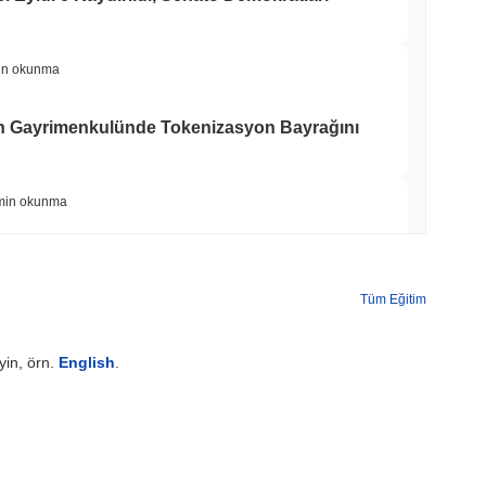
in okunma
'ın Gayrimenkulünde Tokenizasyon Bayrağını
min okunma
o Uygulamasına Wall Street'i 4,000 Hisse ile
Tüm Eğitim
min okunma
yin, örn.
English
.
eri ve Kripto ETF'leri için ABD Aracı Kurum
min okunma