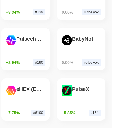
 okunma
+8.34%
0.00%
#139
rütbe yok
ale İşlemlerini Anlık Visa Harcama Gücüne
Pulsechain
BabyNot
+2.94%
0.00%
#190
rütbe yok
eHEX (Ethereum)
PulseX
+7.75%
+5.85%
#6190
#164