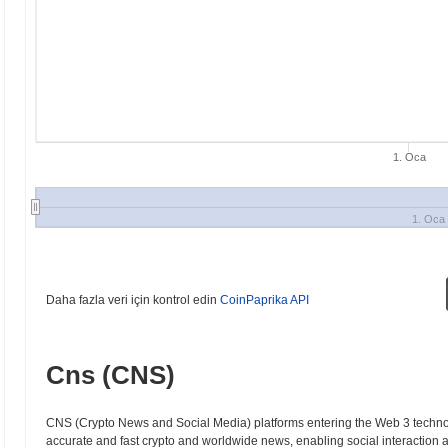
1. Oca
1. Oca
Daha fazla veri için kontrol edin
CoinPaprika API
Cns (CNS)
CNS (Crypto News and Social Media) platforms entering the Web 3 technolo
accurate and fast crypto and worldwide news, enabling social interactio