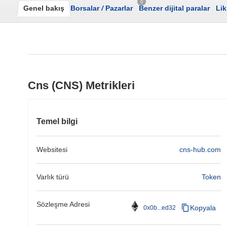
0
Genel bakış
Borsalar
/
Pazarlar
Benzer dijital paralar
Lik
Cns (CNS) Metrikleri
Temel bilgi
Websitesi
cns-hub.com
Varlık türü
Token
Sözleşme Adresi
Kopyala
0x0b...ed32