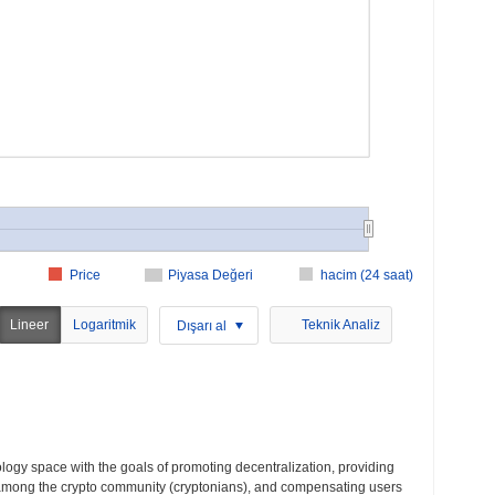
Price
Piyasa Değeri
hacim (24 saat)
Lineer
Logaritmik
Teknik Analiz
Dışarı al
gy space with the goals of promoting decentralization, providing
n among the crypto community (cryptonians), and compensating users