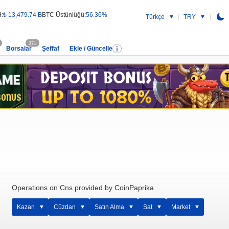
:
₺ 13,479.74 B
BTC Üstünlüğü:
56.36%
Türkçe
TRY
371
Borsalar
Şeffaf
Ekle / Güncelle
Operations on Cns provided by CoinPaprika
Kazan
Cüzdan
Satın Alma
Sat
Market