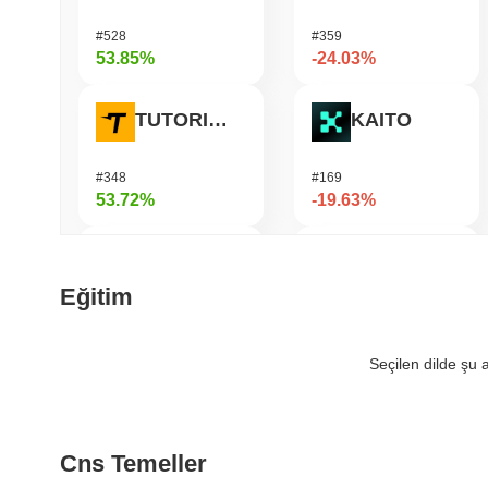
#528
#359
53.85%
-24.03%
TUTORIAL
KAITO
#348
#169
53.72%
-19.63%
OctaSpace
Bitway
Eğitim
#1287
#122
40.27%
-19.39%
Seçilen dilde şu
AI Rig Complex
Fusionist
Cns Temeller
#273
#1246
37.54%
-18.56%