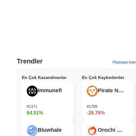
Trendler
Piyasaya bakı
En Çok Kazandıranlar
En Çok Kaybedenler
Immunefi
Pirate Nation Token
#1371
#1799
64.51%
-26.76%
Bluwhale
Orochi Network