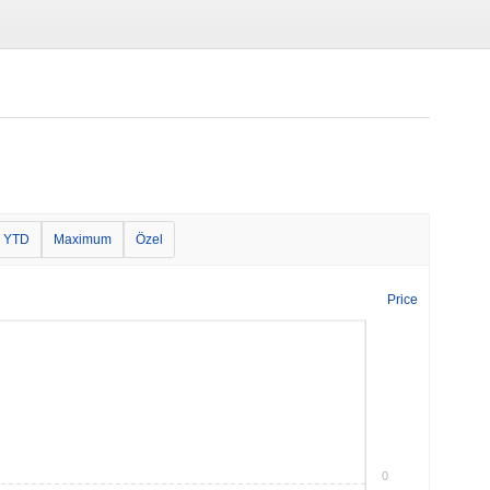
YTD
Maximum
Özel
Price
0