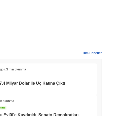
Tüm Haberler
ago)
,
3 min okunma
7.4 Milyar Dolar ile Üç Katına Çıktı
in okunma
TORS
Eylül'e Kaydırıldı, Senato Demokratları