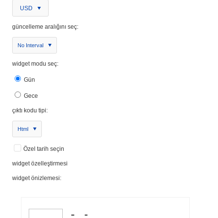
USD
güncelleme aralığını seç:
No Interval
widget modu seç:
Gün
Gece
çıktı kodu tipi:
Html
Özel tarih seçin
widget özelleştirmesi
widget önizlemesi: