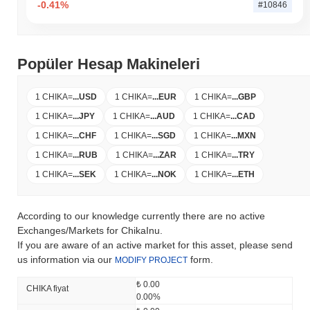
-0.41%
#10846
Popüler Hesap Makineleri
1 CHIKA
=
...
USD
1 CHIKA
=
...
EUR
1 CHIKA
=
...
GBP
1 CHIKA
=
...
JPY
1 CHIKA
=
...
AUD
1 CHIKA
=
...
CAD
1 CHIKA
=
...
CHF
1 CHIKA
=
...
SGD
1 CHIKA
=
...
MXN
1 CHIKA
=
...
RUB
1 CHIKA
=
...
ZAR
1 CHIKA
=
...
TRY
1 CHIKA
=
...
SEK
1 CHIKA
=
...
NOK
1 CHIKA
=
...
ETH
According to our knowledge currently there are no active
Exchanges/Markets for ChikaInu.
If you are aware of an active market for this asset, please send
us information via our
form.
MODIFY PROJECT
₺ 0.00
CHIKA fiyat
0.00%