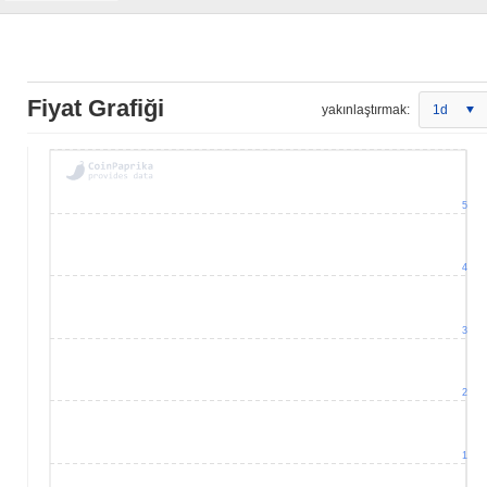
Fiyat Grafiği
yakınlaştırmak:
1d
5
4
3
2
1