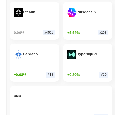
Stealth
Pulsechain
0.00%
+5.54%
#4511
#208
Cardano
Hyperliquid
+0.08%
+0.20%
#18
#10
XNX