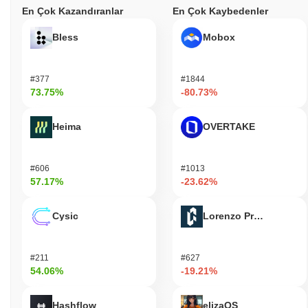
En Çok Kazandıranlar
En Çok Kaybedenler
Bless
Mobox
#377
#1844
73.75%
-80.73%
Heima
OVERTAKE
#606
#1013
57.17%
-23.62%
Cysic
Lorenzo Protocol
#211
#627
54.06%
-19.21%
Hashflow
elizaOS