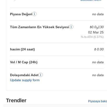
Piyasa Değeri
no data
Tüm Zamanların En Yüksek Seviyesi
₺0.0
130
9
02 Mar 25
% to ATH (6.37%)
hacim (24 saat)
₺ 0.00
Vol / M Cap (24h)
no data
Dolaşımdaki Adet
no data
Update supply form
Trendler
Piyasaya bakı