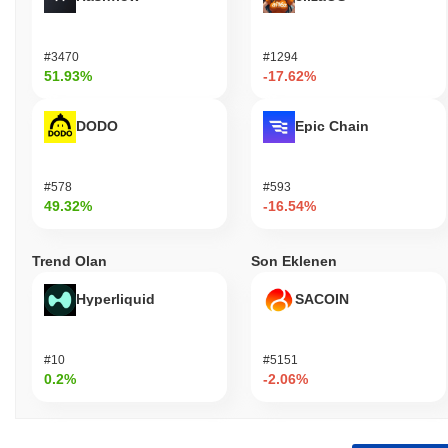
#3470
#1294
51.93%
-17.62%
DODO
Epic Chain
#578
#593
49.32%
-16.54%
Trend Olan
Son Eklenen
Hyperliquid
SACOIN
#10
#5151
0.2%
-2.06%