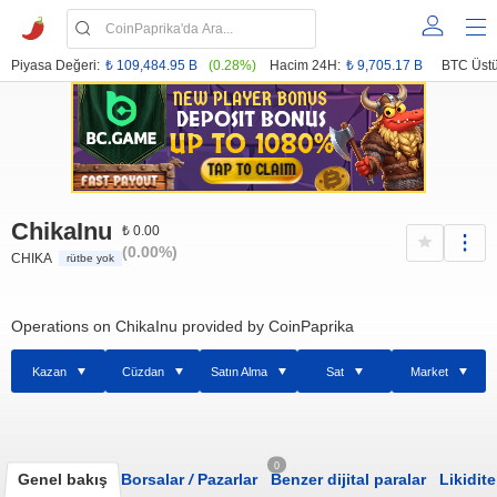
Piyasa Değeri:
₺ 109,484.95 B
(0.28%)
Hacim 24H:
₺ 9,705.17 B
BTC Üstü
ChikaInu
₺ 0.00
(0.00%)
CHIKA
rütbe yok
Operations on ChikaInu provided by CoinPaprika
Kazan
Cüzdan
Satın Alma
Sat
Market
0
Genel bakış
Borsalar
/
Pazarlar
Benzer dijital paralar
Likidite