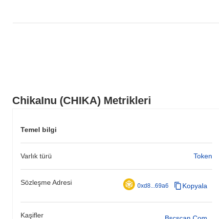
ChikaInu (CHIKA) Metrikleri
Temel bilgi
Varlık türü
Token
Sözleşme Adresi
Kopyala
0xd8...69a6
Kaşifler
Bscscan.com