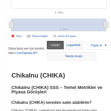
1. Oca
1. Oca
Price
Piyasa Değeri
hacim (24 saat)
Lineer
Logaritmik
Dışarı al
Daha fazla veri için kontrol
edin
CoinPaprika API
Teknik Analiz
ChikaInu (CHIKA)
ChikaInu (CHIKA) SSS – Temel Metrikler ve
Piyasa Görüşleri
ChikaInu (CHIKA) nereden satın alabilirim?
ChikaInu (CHIKA), centralized and decentralized kripto para