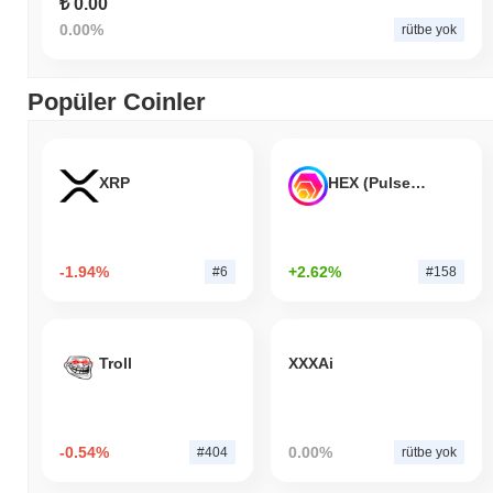
₺ 0.00
0.00%
rütbe yok
Popüler Coinler
XRP
HEX (Pulsechain)
-1.94%
+2.62%
#6
#158
Troll
XXXAi
-0.54%
0.00%
#404
rütbe yok