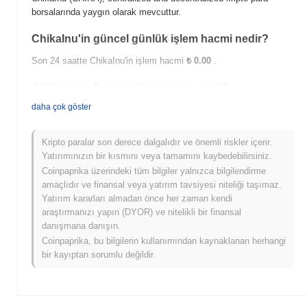
borsalarında yaygın olarak mevcuttur.
ChikaInu'in güncel günlük işlem hacmi nedir?
Son 24 saatte ChikaInu'in işlem hacmi
₺ 0.00
.
ChikaInu'in fiyat aralığı geçmişi nedir?
daha çok göster
Tüm Zamanların En Yüksek Değeri (ATH):
₺0.0
130
9
Tüm Zamanların En Düşük Değeri (ATL):
₺ 0.00
Kripto paralar son derece dalgalıdır ve önemli riskler içerir.
ChikaInu şu anda ATH'sinin
~5.98%
altında işlem görüyor .
Yatırımınızın bir kısmını veya tamamını kaybedebilirsiniz.
Coinpaprika üzerindeki tüm bilgiler yalnızca bilgilendirme
ChikaInu, daha geniş kripto piyasasıyla
amaçlıdır ve finansal veya yatırım tavsiyesi niteliği taşımaz.
karşılaştırıldığında nasıl performans gösteriyor?
Yatırım kararları almadan önce her zaman kendi
araştırmanızı yapın (DYOR) ve nitelikli bir finansal
Son 7 günde ChikaInu
0.00%
kazandı, genel kripto piyasasından
danışmana danışın.
0.28%
kazanç kaydeden daha düşük performans gösterdi. Bu,
daha geniş piyasa momentumuna göre CHIKA'ün fiyat
Coinpaprika, bu bilgilerin kullanımından kaynaklanan herhangi
hareketinde geçici bir gecikme gösterdiğini belirtir.
bir kayıptan sorumlu değildir.