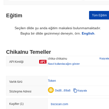
Eğitim
Tüm Eğitim
Seçilen dilde şu anda eğitim makalesi bulunmamaktadır.
Başka bir dilde gezinmeyi deneyin, örn.
English
.
ChikaInu Temeller
chika-chikainu
Kopyala
API Kimliği
Nasıl kullanılacağını göster
Token
Varlık türü
0xd8...69a6
Kopyala
Sözleşme Adresi
Kaşifler
(1)
bscscan.com