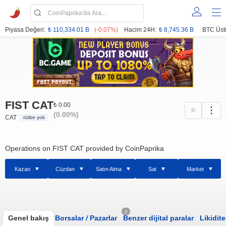
Piyasa Değeri:
₺ 110,334.01 B
(-0.07%)
Hacim 24H:
₺ 8,745.36 B
BTC Üst
FIST CAT
₺ 0.00
(0.00%)
CAT
rütbe yok
Operations on FIST CAT provided by CoinPaprika
Kazan
Cüzdan
Satın Alma
Sat
Market
0
Genel bakış
Borsalar
/
Pazarlar
Benzer dijital paralar
Likidite