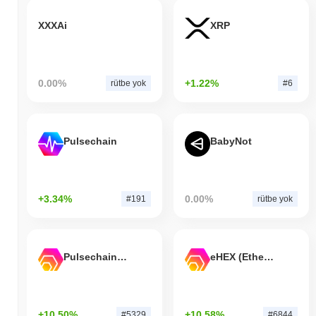
XXXAi
XRP
0.00%
+1.22%
rütbe yok
#6
Pulsechain
BabyNot
+3.34%
0.00%
#191
rütbe yok
Pulsechain Bridged HEX (Pulsechain)
eHEX (Ethereum)
+10.50%
+10.58%
#5329
#6844