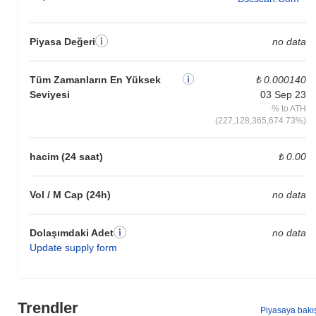
Piyasa Değeri
no data
Tüm Zamanların En Yüksek
₺ 0.000140
Seviyesi
03 Sep 23
% to ATH
(227,128,365,674.73%)
hacim (24 saat)
₺ 0.00
Vol / M Cap (24h)
no data
Dolaşımdaki Adet
no data
Update supply form
Trendler
Piyasaya bakı