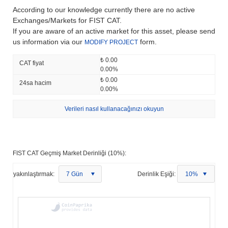
According to our knowledge currently there are no active
Exchanges/Markets for FIST CAT.
If you are aware of an active market for this asset, please send
us information via our
form.
MODIFY PROJECT
₺ 0.00
CAT fiyat
0.00%
₺ 0.00
24sa hacim
0.00%
Verileri nasıl kullanacağınızı okuyun
FIST CAT Geçmiş Market Derinliği (10%):
yakınlaştırmak:
7 Gün
Derinlik Eşiği:
10%