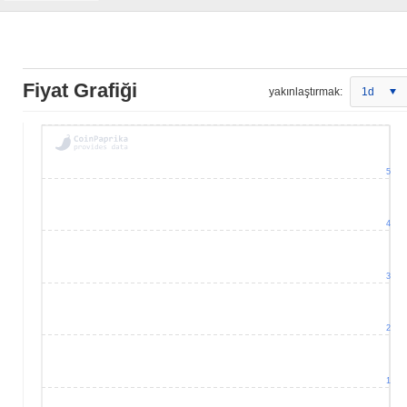
Fiyat Grafiği
yakınlaştırmak:
1d
5
4
3
2
1