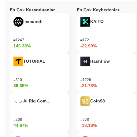
En Çok Kazandıranlar
En Çok Kaybedenler
Immunefi
KAITO
#1247
#172
146.38%
-22.99%
TUTORIAL
Hashflow
#310
#1226
89.35%
-21.78%
AI Rig Complex
Coin98
#268
#678
44.67%
-18.18%