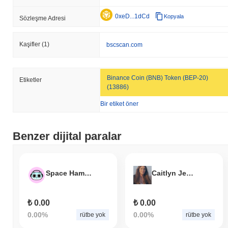
0xeD...1dCd
Kopyala
Sözleşme Adresi
Kaşifler
(1)
bscscan.com
Binance Coin (BNB) Token (BEP-20)
Etiketler
(13886)
Bir etiket öner
Benzer dijital paralar
Space Hamster
Caitlyn Jenner
₺ 0.00
₺ 0.00
0.00%
0.00%
rütbe yok
rütbe yok