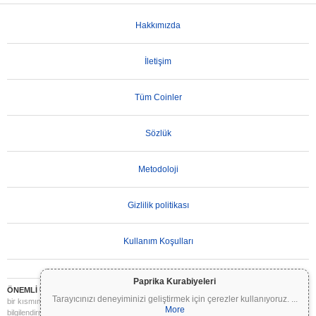
Hakkımızda
İletişim
Tüm Coinler
Sözlük
Metodoloji
Gizlilik politikası
Kullanım Koşulları
Paprika Kurabiyeleri
ÖNEMLİ UYARI:
Kripto paralar son derece volatildir ve önemli riskler içerir. Yatırımınızın
Tarayıcınızı deneyiminizi geliştirmek için çerezler kullanıyoruz.
...
bir kısmını veya tamamını kaybedebilirsiniz. Coinpaprika üzerindeki tüm bilgiler yalnızca
More
bilgilendirme amaçlıdır ve finansal veya yatırım tavsiyesi niteliği taşımaz. Yatırım