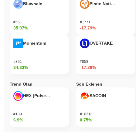
Bluwhale
Pirate Nation Token
#551
#1771
35.97%
-17.79%
Momentum
OVERTAKE
#361
#858
34.33%
-17.26%
Trend Olan
Son Eklenen
HEX (Pulsechain)
SACOIN
#139
#10318
6.9%
0.75%