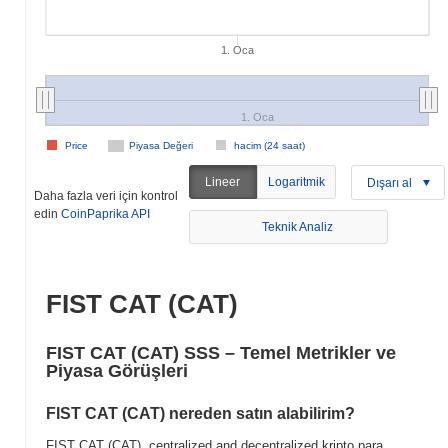
1. Oca
1. Oca
Price
Piyasa Değeri
hacim (24 saat)
Lineer
Logaritmik
Dışarı al
Daha fazla veri için kontrol
edin
CoinPaprika API
Teknik Analiz
FIST CAT (CAT)
FIST CAT (CAT) SSS – Temel Metrikler ve
Piyasa Görüşleri
FIST CAT (CAT) nereden satın alabilirim?
FIST CAT (CAT), centralized and decentralized kripto para