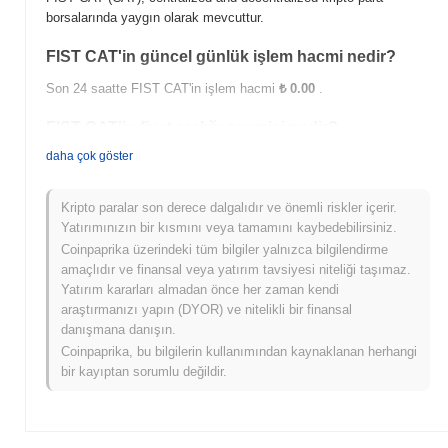
borsalarında yaygın olarak mevcuttur.
FIST CAT'in güncel günlük işlem hacmi nedir?
Son 24 saatte FIST CAT'in işlem hacmi
₺ 0.00
.
FIST CAT'in fiyat aralığı geçmişi nedir?
daha çok göster
Tüm Zamanların En Yüksek Değeri (ATH):
₺ 0.000140
Tüm Zamanların En Düşük Değeri (ATL):
₺ 0.00
Kripto paralar son derece dalgalıdır ve önemli riskler içerir.
FIST CAT şu anda ATH'sinin
~100.00%
altında işlem görüyor .
Yatırımınızın bir kısmını veya tamamını kaybedebilirsiniz.
Coinpaprika üzerindeki tüm bilgiler yalnızca bilgilendirme
FIST CAT, daha geniş kripto piyasasıyla
amaçlıdır ve finansal veya yatırım tavsiyesi niteliği taşımaz.
karşılaştırıldığında nasıl performans gösteriyor?
Yatırım kararları almadan önce her zaman kendi
Son 7 günde FIST CAT
0.00%
kazandı, genel kripto piyasasından
araştırmanızı yapın (DYOR) ve nitelikli bir finansal
0.07%
düşüş kaydeden daha iyi performans gösterdi. Bu, daha
danışmana danışın.
geniş piyasa momentumuna göre CAT'ün fiyat hareketinde güçlü
Coinpaprika, bu bilgilerin kullanımından kaynaklanan herhangi
performans gösterdiğini belirtir.
bir kayıptan sorumlu değildir.