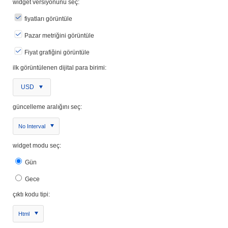
widget versiyonunu seç:
fiyatları görüntüle
Pazar metriğini görüntüle
Fiyat grafiğini görüntüle
ilk görüntülenen dijital para birimi:
USD
güncelleme aralığını seç:
No Interval
widget modu seç:
Gün
Gece
çıktı kodu tipi:
Html