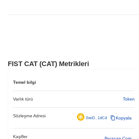
FIST CAT (CAT) Metrikleri
Temel bilgi
Varlık türü
Token
Sözleşme Adresi
Kopyala
0xeD...1dCd
Kaşifler
Bscscan.com