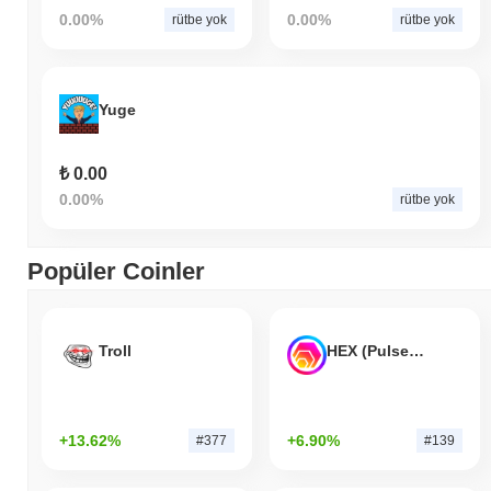
0.00%
0.00%
rütbe yok
rütbe yok
Yuge
₺ 0.00
0.00%
rütbe yok
Popüler Coinler
Troll
HEX (Pulsechain)
+13.62%
+6.90%
#377
#139