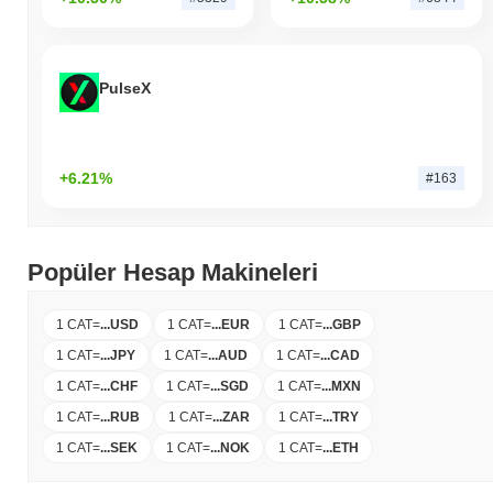
PulseX
+6.21%
#163
Popüler Hesap Makineleri
1 CAT
=
...
USD
1 CAT
=
...
EUR
1 CAT
=
...
GBP
1 CAT
=
...
JPY
1 CAT
=
...
AUD
1 CAT
=
...
CAD
1 CAT
=
...
CHF
1 CAT
=
...
SGD
1 CAT
=
...
MXN
1 CAT
=
...
RUB
1 CAT
=
...
ZAR
1 CAT
=
...
TRY
1 CAT
=
...
SEK
1 CAT
=
...
NOK
1 CAT
=
...
ETH