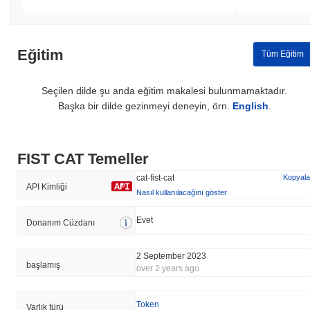
Eğitim
Tüm Eğitim
Seçilen dilde şu anda eğitim makalesi bulunmamaktadır.
Başka bir dilde gezinmeyi deneyin, örn.
English
.
FIST CAT Temeller
cat-fist-cat
Kopyala
API Kimliği
Nasıl kullanılacağını göster
Evet
Donanım Cüzdanı
2 September 2023
başlamış
over 2 years ago
Token
Varlık türü