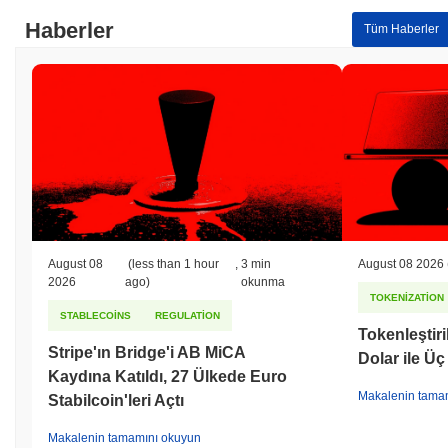
Haberler
Tüm Haberler
August 08
(less than 1 hour
,
3 min
August 08 2026
2026
ago)
okunma
TOKENIZATION
STABLECOINS
REGULATION
Tokenleştiri
Stripe'ın Bridge'i AB MiCA
Dolar ile Üç
Kaydına Katıldı, 27 Ülkede Euro
Makalenin tama
Stabilcoin'leri Açtı
Makalenin tamamını okuyun