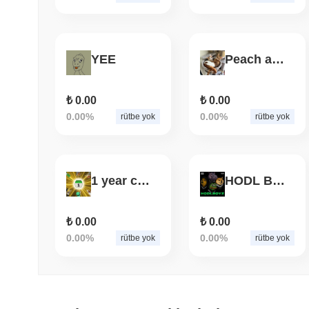
YEE
Peach and Pablo
₺ 0.00
₺ 0.00
0.00%
0.00%
rütbe yok
rütbe yok
1 year can change your life
HODL BOYZ
₺ 0.00
₺ 0.00
0.00%
0.00%
rütbe yok
rütbe yok