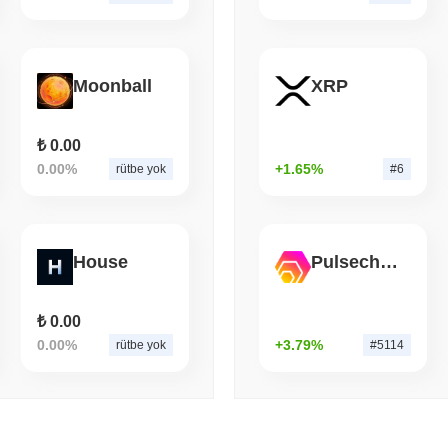
August 07 2026
(1 day ago)
,
3 min
TOKENIZATION
BANKS
Wells Fargo, Mevduatları 
Moonball
XRP
₺ 0.00
0.00%
+1.65%
rütbe yok
#6
House
Pulsechain Bridged HEX (Pulsechain)
₺ 0.00
0.00%
+3.79%
rütbe yok
#5114