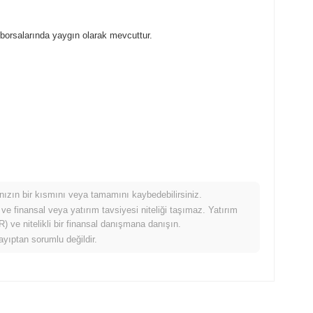
orsalarında yaygın olarak mevcuttur.
mınızın bir kısmını veya tamamını kaybedebilirsiniz.
ldığında nasıl performans gösteriyor?
 ve finansal veya yatırım tavsiyesi niteliği taşımaz. Yatırım
 ve nitelikli bir finansal danışmana danışın.
0.42%
kazanç kaydeden daha düşük performans gösterdi. Bu,
ayıptan sorumlu değildir.
eçici bir gecikme gösterdiğini belirtir.