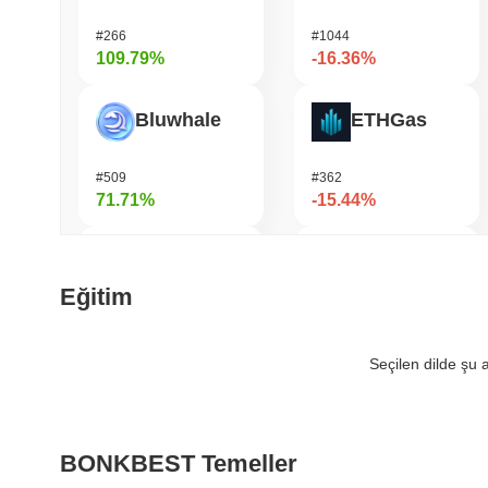
#266
#1044
109.79%
-16.36%
Bluwhale
ETHGas
#509
#362
71.71%
-15.44%
LMAO!
KAITO
Eğitim
#1031
#167
41.72%
-14.84%
Seçilen dilde şu
Simon's Cat
Zest Protocol
BONKBEST Temeller
#698
#507
39.97%
-14.77%