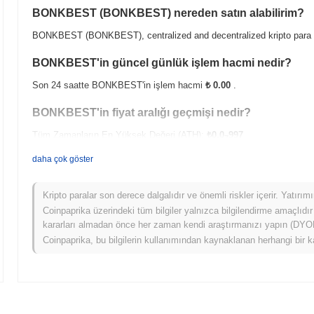
BONKBEST (BONKBEST) nereden satın alabilirim?
BONKBEST (BONKBEST), centralized and decentralized kripto para b
BONKBEST'in güncel günlük işlem hacmi nedir?
Son 24 saatte BONKBEST'in işlem hacmi
₺ 0.00
.
BONKBEST'in fiyat aralığı geçmişi nedir?
Tüm Zamanların En Yüksek Değeri (ATH):
₺0.0
997
7
Tüm Zamanların En Düşük Değeri (ATL):
₺ 0.00
daha çok göster
BONKBEST şu anda ATH'sinin
~98.20%
altında işlem görüyor .
Kripto paralar son derece dalgalıdır ve önemli riskler içerir. Yatırı
BONKBEST, daha geniş kripto piyasasıyla karşılaştırı
Coinpaprika üzerindeki tüm bilgiler yalnızca bilgilendirme amaçlıdır
kararları almadan önce her zaman kendi araştırmanızı yapın (DYOR)
Son 7 günde BONKBEST
0.00%
kazandı, genel kripto piyasasından
Coinpaprika, bu bilgilerin kullanımından kaynaklanan herhangi bir k
daha geniş piyasa momentumuna göre BONKBEST'ün fiyat hareketinde g