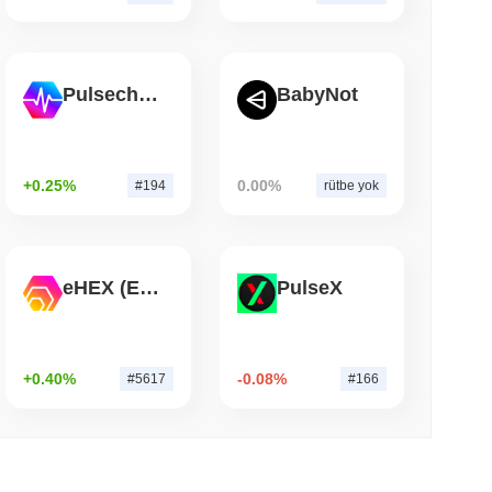
 okunma
Tokenleştirme Yarışına Katılıyor
Pulsechain
BabyNot
+0.25%
0.00%
#194
rütbe yok
eHEX (Ethereum)
PulseX
+0.40%
-0.08%
#5617
#166