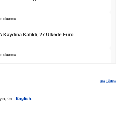
in okunma
A Kaydına Katıldı, 27 Ülkede Euro
in okunma
7.4 Milyar Dolar ile Üç Katına Çıktı
Tüm Eğitim
min okunma
yin, örn.
English
.
TORS
Eylül'e Kaydırıldı, Senato Demokratları
min okunma