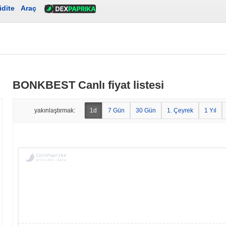
idite
Araç
BONKBEST Canlı fiyat listesi
yakınlaştırmak:
1d
7 Gün
30 Gün
1. Çeyrek
1 Yıl