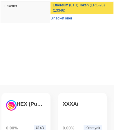
Ethereum (ETH) Token (ERC-20)
Etiketler
'ın Gayrimenkulünde Tokenizasyon Bayrağını
(13346)
Bir etiket öner
 okunma
o Uygulamasına Wall Street'i 4,000 Hisse ile
 okunma
eri ve Kripto ETF'leri için ABD Aracı Kurum
 okunma
HEX (Pulsechain)
XXXAi
TORS
Ara Tatiline Yaklaşırken Duraklama
0.00%
0.00%
#143
rütbe yok