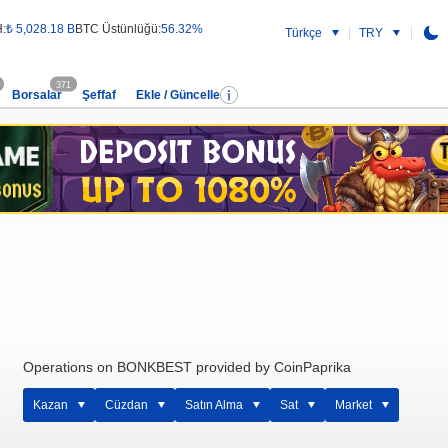
:
₺ 5,028.18 B
BTC Üstünlüğü:
56.32%
Türkçe
TRY
371
Borsalar
Şeffaf
Ekle / Güncelle
Operations on BONKBEST provided by CoinPaprika
Kazan
Cüzdan
Satın Alma
Sat
Market