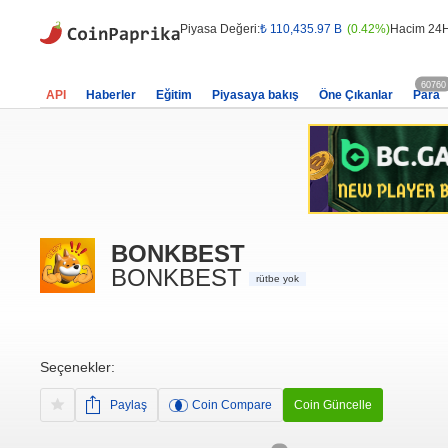
Piyasa Değeri:
₺ 110,435.97 B
(0.42%)
Hacim 24H
60760
API
Haberler
Eğitim
Piyasaya bakış
Öne Çıkanlar
Para
BONKBEST
BONKBEST
rütbe yok
Seçenekler:
Paylaş
Coin Compare
Coin Güncelle