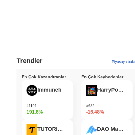
Trendler
Piyasaya bakı
En Çok Kazandıranlar
En Çok Kaybedenler
Immunefi
HarryPotterObamaSonic10Inu (ETH)
#1191
#682
191.8%
-16.48%
TUTORIAL
DAO Maker Token