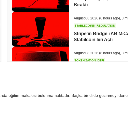
Bıraktı
August 08 2026
(6 hours ago)
,
3 m
STABLECOINS
REGULATION
Stripe'ın Bridge'i AB MiC
Stabilcoin'leri Açtı
August 08 2026
(8 hours ago)
,
3 m
TOKENIZATION
DEFI
Tokenleştirilmiş Varlıklar 
August 08 2026
(10 hours ago)
,
3 
 anda eğitim makalesi bulunmamaktadır. Başka bir dilde gezinmeyi dene
CRYPTO REGULATIONS
US REGULA
CLARITY Yasası Oylaması 
Direniyor
August 08 2026
(12 hours ago)
,
3 