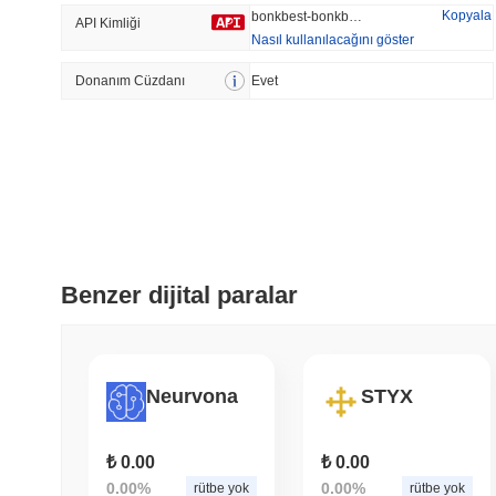
Kopyala
bonkbest-bonkbest
API Kimliği
Nasıl kullanılacağını göster
Donanım Cüzdanı
Trend Olan
Evet
Son Eklenen
HEX (Pulsechain)
SACOIN
#141
#10433
0.68%
no data
Benzer dijital paralar
Neurvona
STYX
₺ 0.00
₺ 0.00
0.00%
0.00%
rütbe yok
rütbe yok