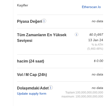
Kaşifler
Etherscan.io
no data
Piyasa Değeri
₺0.0
997
Tüm Zamanların En Yüksek
7
13 Jan 24
Seviyesi
% to ATH
(5,460.48%)
₺ 0.00
hacim (24 saat)
no data
Vol / M Cap (24h)
no data
Dolaşımdaki Adet
Toplam:100,000,000,000,000
Update supply form
maximum: 100,000,000,000,000