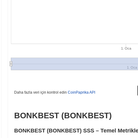
1. Oca
1. Oca
Daha fazla veri için kontrol edin
CoinPaprika API
BONKBEST (BONKBEST)
BONKBEST (BONKBEST) SSS – Temel Metrikler 