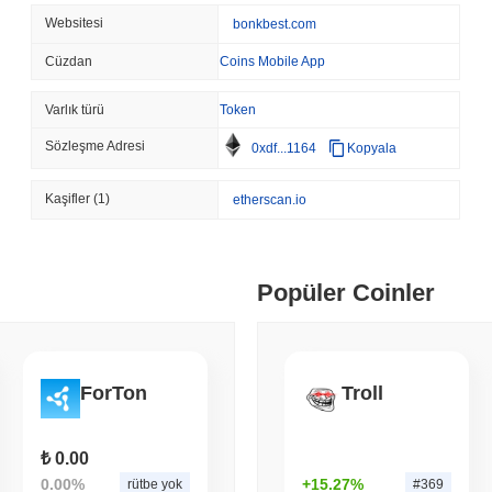
TOKENIZATION
TETHER
Websitesi
bonkbest.com
Tether, Suudi Arabistan
Dikti
Cüzdan
Coins Mobile App
Varlık türü
Token
August 07 2026
(1 day ago)
,
3 min
COINBASE
TRADING
Sözleşme Adresi
0xdf...1164
Kopyala
Coinbase, İngiltere Kript
Ekliyor
Kaşifler
(1)
etherscan.io
August 07 2026
(1 day ago)
,
3 min
SEC
ETFS
Popüler Coinler
Wintermute, Hisse Senetl
Lisansı Kazandı
August 07 2026
(1 day ago)
,
3 min
ForTon
Troll
CRYPTO REGULATIONS
US REGULA
CLARITY Yasası Ağustos 
₺ 0.00
Aşamasında
0.00%
+15.27%
rütbe yok
#369