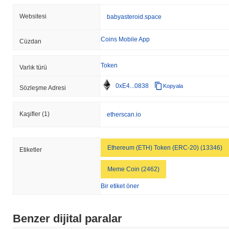
Websitesi
babyasteroid.space
Coins Mobile App
Cüzdan
Token
Varlık türü
0xE4...0838
Kopyala
Sözleşme Adresi
Kaşifler
(1)
etherscan.io
Ethereum (ETH) Token (ERC-20) (13346)
Etiketler
Meme Coin (2462)
Bir etiket öner
Benzer dijital paralar