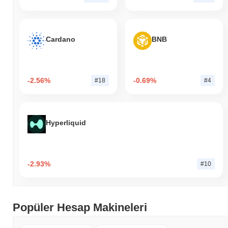
Cardano
BNB
-2.56%
-0.69%
#18
#4
Hyperliquid
-2.93%
#10
Popüler Hesap Makineleri