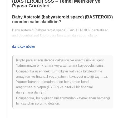
(BASTEROID) SSS – Temel Metrikler ve
Piyasa Görüşleri
Baby Asteroid (babyasteroid.space) (BASTEROID)
nereden satın alabilirim?
Baby Asteroid (babyasteroid.space) (BASTEROID), centralized
and decentralized kripto para borsalarında yaygın olarak
mevcuttur.
daha çok göster
Baby Asteroid (babyasteroid.space)'in güncel
günlük işlem hacmi nedir?
Kripto paralar son derece dalgalıdır ve önemli riskler içerir.
Son 24 saatte Baby Asteroid (babyasteroid.space)'in işlem hacmi
Yatırımınızın bir kısmını veya tamamını kaybedebilirsiniz.
₺ 0.00
.
Coinpaprika üzerindeki tüm bilgiler yalnızca bilgilendirme
amaçlıdır ve finansal veya yatırım tavsiyesi niteliği taşımaz.
Baby Asteroid (babyasteroid.space)'in fiyat aralığı
Yatırım kararları almadan önce her zaman kendi
geçmişi nedir?
araştırmanızı yapın (DYOR) ve nitelikli bir finansal
danışmana danışın.
Tüm Zamanların En Yüksek Değeri (ATH):
₺0.0
598
10
Coinpaprika, bu bilgilerin kullanımından kaynaklanan herhangi
Tüm Zamanların En Düşük Değeri (ATL):
NaN
bir kayıptan sorumlu değildir.
Baby Asteroid (babyasteroid.space) şu anda ATH'sinin
~99.58%
altında işlem görüyor .