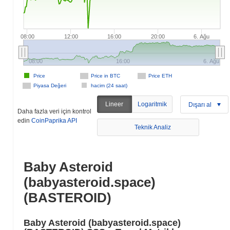
08:00
12:00
16:00
20:00
6. Ağu
08:00
16:00
6. Ağu
Price
Price in BTC
Price ETH
Piyasa Değeri
hacim (24 saat)
Lineer
Logaritmik
Dışarı al
Daha fazla veri için kontrol
edin
CoinPaprika API
Teknik Analiz
Baby Asteroid
(babyasteroid.space)
(BASTEROID)
Baby Asteroid (babyasteroid.space)