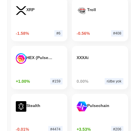
XRP
Troll
-1.58%
-0.56%
#6
#408
HEX (Pulsechain)
XXXAi
+1.00%
0.00%
#159
rütbe yok
Stealth
Pulsechain
-0.01%
+3.53%
#4474
#206