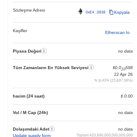
Sözleşme Adresi
Kopyala
0xE4...0838
Kaşifler
Etherscan.io
Piyasa Değeri
no data
Tüm Zamanların En Yüksek Seviyesi
₺0.0
598
10
22 Apr 26
% to ATH (23,607.58%)
hacim (24 saat)
₺ 0.00
Vol / M Cap (24h)
no data
Dolaşımdaki Adet
no data
Update supply form
Toplam:420,690,000,000,000,000