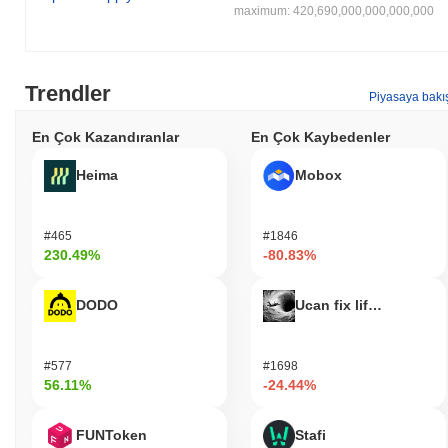
maximum: 420,690,000,000,000,000
Trendler
Piyasaya bakı
En Çok Kazandıranlar
En Çok Kaybedenler
Heima
Mobox
#465
#1846
230.49%
-80.83%
DODO
Ucan fix life in1day
#577
#1698
56.11%
-24.44%
FUNToken
Stafi