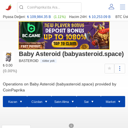
Piyasa Değeri:
₺ 109,984.35 B
(1.11%)
Hacim 24H:
₺ 10,253.09 B
BTC Üst
Baby Asteroid (babyasteroid.space)
BASTEROID
rütbe yok
₺ 0.00
(0.00%)
Operations on Baby Asteroid (babyasteroid.space) provided by
CoinPaprika
Kazan
Cüzdan
Satın Alma
Sat
Market
0