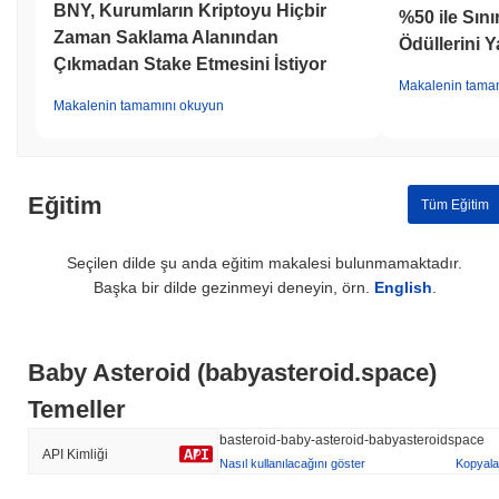
BNY, Kurumların Kriptoyu Hiçbir
%50 ile Sını
Zaman Saklama Alanından
Ödüllerini 
Çıkmadan Stake Etmesini İstiyor
Makalenin tama
Makalenin tamamını okuyun
Eğitim
Tüm Eğitim
Seçilen dilde şu anda eğitim makalesi bulunmamaktadır.
Başka bir dilde gezinmeyi deneyin, örn.
English
.
Baby Asteroid (babyasteroid.space)
Temeller
basteroid-baby-asteroid-babyasteroidspace
API Kimliği
Nasıl kullanılacağını göster
Kopyala