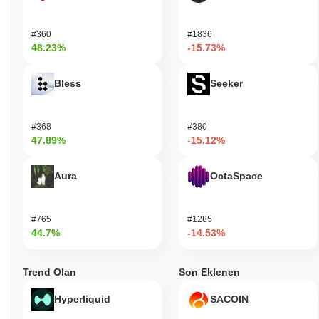
#360
#1836
48.23%
-15.73%
Bless
Seeker
#368
#380
47.89%
-15.12%
Aura
OctaSpace
#765
#1285
44.7%
-14.53%
Trend Olan
Son Eklenen
Hyperliquid
SACOIN