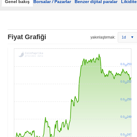
Genel bakış
Borsalar
/
Pazarlar
Benzer dijital paralar
Likidite
Fiyat Grafiği
yakınlaştırmak:
1d
0.0
253
12
0.0
252
12
0.0
250
12
0.0
249
12
0.0
247
12