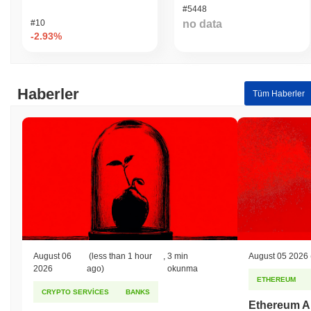
#5448
#10
no data
-2.93%
Haberler
Tüm Haberler
August 06
(less than 1 hour
,
3 min
August 05 2026
2026
ago)
okunma
ETHEREUM
CRYPTO SERVICES
BANKS
Ethereum Ara