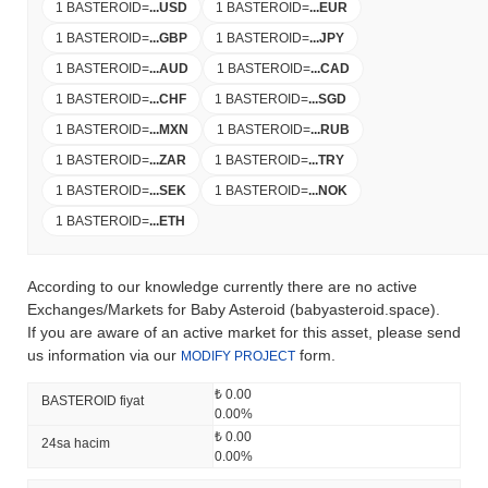
1 BASTEROID
=
...
USD
1 BASTEROID
=
...
EUR
1 BASTEROID
=
...
GBP
1 BASTEROID
=
...
JPY
1 BASTEROID
=
...
AUD
1 BASTEROID
=
...
CAD
1 BASTEROID
=
...
CHF
1 BASTEROID
=
...
SGD
1 BASTEROID
=
...
MXN
1 BASTEROID
=
...
RUB
1 BASTEROID
=
...
ZAR
1 BASTEROID
=
...
TRY
1 BASTEROID
=
...
SEK
1 BASTEROID
=
...
NOK
1 BASTEROID
=
...
ETH
According to our knowledge currently there are no active
Exchanges/Markets for Baby Asteroid (babyasteroid.space).
If you are aware of an active market for this asset, please send
us information via our
form.
MODIFY PROJECT
₺ 0.00
BASTEROID fiyat
0.00%
₺ 0.00
24sa hacim
0.00%