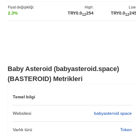
Fiyat değişikliği:
High:
Low
Baby Asteroid (babyasteroid.space), daha geniş
2.3%
TRY0.0
254
TRY0.0
24
kripto piyasasıyla karşılaştırıldığında nasıl
12
12
performans gösteriyor?
Son 7 günde Baby Asteroid (babyasteroid.space)
0.00%
kazandı,
genel kripto piyasasından
1.11%
kazanç kaydeden daha düşük
performans gösterdi. Bu, daha geniş piyasa momentumuna göre
BASTEROID'ün fiyat hareketinde geçici bir gecikme gösterdiğini
belirtir.
Baby Asteroid (babyasteroid.space)
(BASTEROID) Metrikleri
Temel bilgi
Websitesi
babyasteroid.space
Varlık türü
Token