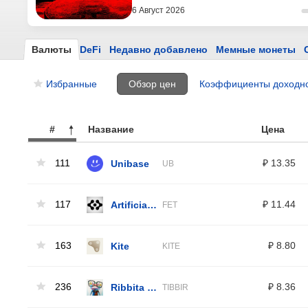
6 Август 2026
Валюты
DeFi
Недавно добавлено
Мемные монеты
Избранные
Обзор цен
Коэффициенты доходн
#
Название
Цена
111
Unibase
₽ 13.35
UB
117
Artificial Superintelligence Alliance
₽ 11.44
FET
163
Kite
₽ 8.80
KITE
236
Ribbita by Virtuals
₽ 8.36
TIBBIR