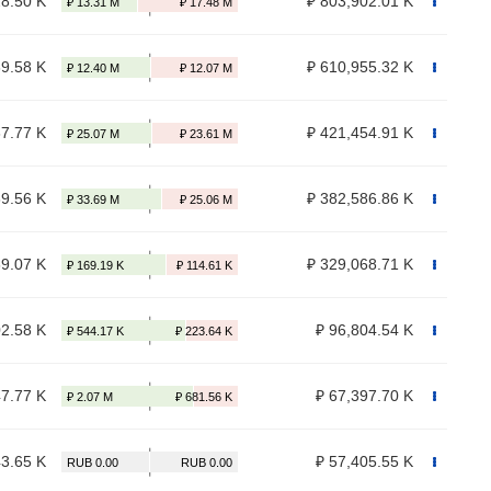
28.50 K
₽ 803,902.01 K
39.58 K
₽ 610,955.32 K
37.77 K
₽ 421,454.91 K
39.56 K
₽ 382,586.86 K
69.07 K
₽ 329,068.71 K
02.58 K
₽ 96,804.54 K
47.77 K
₽ 67,397.70 K
43.65 K
₽ 57,405.55 K