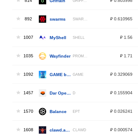
814
Griffain
₽ 0.803998
GRIFFAIN
892
swarms
₽ 0.610965
SWARMS
1007
MyShell
₽ 1.56
SHELL
1035
Wayfinder
₽ 1.71
PROMPT
1092
GAME by Virtuals
₽ 0.329069
GAME
1457
Dar Open Network
₽ 0.155904
D
1570
Balance
₽ 0.026241
EPT
1608
clawd.atg.eth
₽ 0.000574
CLAWD