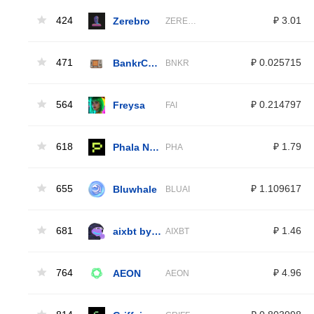
424
Zerebro
₽ 3.01
ZEREBRO
471
BankrCoin
₽ 0.025715
BNKR
564
Freysa
₽ 0.214797
FAI
618
Phala Network
₽ 1.79
PHA
655
Bluwhale
₽ 1.109617
BLUAI
681
aixbt by Virtuals
₽ 1.46
AIXBT
764
AEON
₽ 4.96
AEON