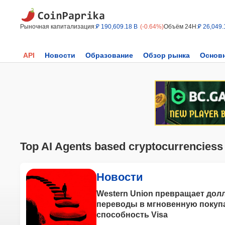
Рыночная капитализация:
₽ 190,609.18 B
(-0.64%)
Объём 24H:
₽ 26,049.
API
Новости
Образование
Обзор рынка
Основ
Top AI Agents based cryptocurrenciess
Новости
Western Union превращает до
переводы в мгновенную покуп
способность Visa