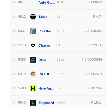
4847
Ante Games
₽ 0.008622
ANTE
4912
Talus
₽ 4.74
US
5037
Pod the Squire
₽ 0.046948
SQUIRE
5273
Chasm
₽ 0.229735
CAI
5356
Delu
₽ 0.00008699
DELU
5479
RAXOL
₽ 0.062674
RAXOL
5480
Hyre Agent
₽ 0.007097
HYRE
5640
EnigmaAI
₽ 15.14
NGMA