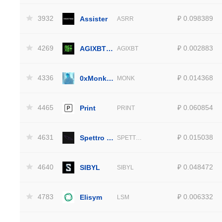
3932
Assister
₽ 0.098389
ASRR
4269
AGIXBT by Virtuals
₽ 0.002883
AGIXBT
4336
0xMonk by Virtuals
₽ 0.014368
MONK
4465
Print
₽ 0.060854
PRINT
4631
Spettro - AI Agent CLI
₽ 0.015038
SPETTRO
4640
SIBYL
₽ 0.048472
SIBYL
4783
Elisym
₽ 0.006332
LSM