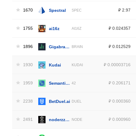
1670
Spectral
₽ 2.97
SPEC
1755
ai16z
₽ 0.024357
AI16Z
1896
Gigabrain by virtuals
₽ 0.012529
BRAIN
1930
Kudai
₽ 0.00003716
KUDAI
1959
Semantic Layer
₽ 0.206171
42
2238
BetDuel.ai
₽ 0.000360
DUEL
2491
noderzz by Virtuals
₽ 0.000960
NODE