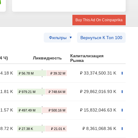
Buy This Ad On Coinpaprika
Фильтры
Вернуться К Топ 100
Капитализация
4 Ч)
Ликвидность
Рынка
74.18 K
₽ 33,374,500.31 K
11.81 K
₽ 29,862,016.93 K
81.57 K
₽ 15,832,046.63 K
38.72 K
₽ 8,361,068.36 K