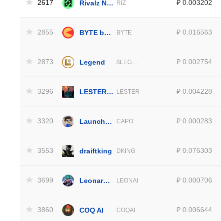
2617
Rivalz Network
₽ 0.003202
RIZ
2855
BYTE by Virtuals
₽ 0.016563
BYTE
2873
Legend
₽ 0.002754
$LEGEND
3296
LESTER by Virtuals
₽ 0.004228
LESTER
3320
LaunchTokenBot
₽ 0.000283
CAPO
3553
draiftking
₽ 0.076303
DKING
3699
Leonardo AI
₽ 0.000706
LEONAI
3860
COQ AI
₽ 0.006644
COQAI