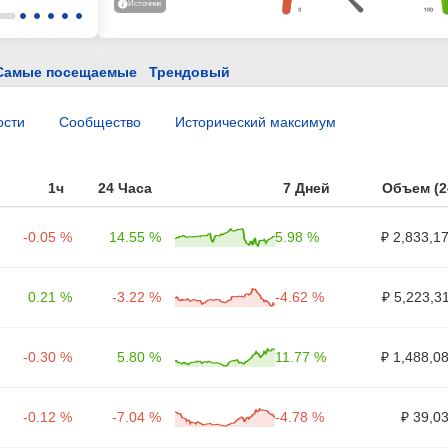
Источник
Самые посещаемые
Трендовый
ости
Сообщество
Исторический максимум
1ч
24 Часа
7 Дней
Объем (2
-0.05 %
14.55 %
5.98 %
₽ 2,833,1
0.21 %
-3.22 %
-4.62 %
₽ 5,223,3
-0.30 %
5.80 %
11.77 %
₽ 1,488,0
-0.12 %
-7.04 %
-4.78 %
₽ 39,0