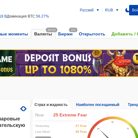
Русский
RUB
Вой
18 B
Доминация BTC:
56.27%
60723
374
ные моменты
Валюты
Биржи
Открытость
Добавить /
Страх и жадность
Наиболее посещаемый
Трен
Now
25 Extreme Fear
лларовые
ательскую
Yesterday
27 Fear
Last Week
28 Fear