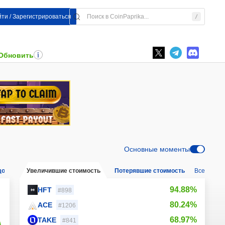
ти / Зарегистрироваться
 Обновить
Основные моменты
довый
Увеличившие стоимость
Потерявшие стоимость
Все
Новые м
94.88%
HFT
#898
80.24%
ACE
#1206
68.97%
TAKE
#841