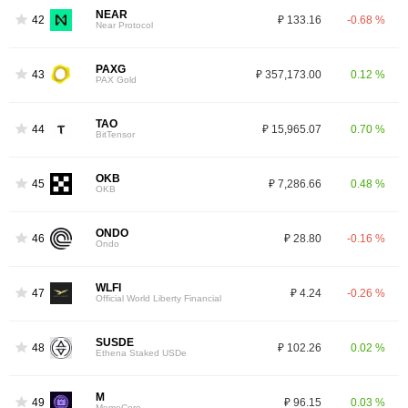
NEAR
42
₽ 133.16
-0.68 %
Near Protocol
PAXG
43
₽ 357,173.00
0.12 %
PAX Gold
TAO
44
₽ 15,965.07
0.70 %
BitTensor
OKB
45
₽ 7,286.66
0.48 %
OKB
ONDO
46
₽ 28.80
-0.16 %
Ondo
WLFI
47
₽ 4.24
-0.26 %
Official World Liberty Financial
SUSDE
48
₽ 102.26
0.02 %
Ethena Staked USDe
M
49
₽ 96.15
0.03 %
MemeCore