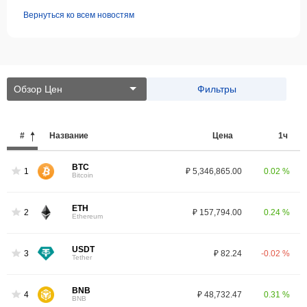
Вернуться ко всем новостям
Обзор Цен
Фильтры
#
Название
Цена
1ч
BTC
1
₽ 5,346,865.00
0.02 %
Bitcoin
ETH
2
₽ 157,794.00
0.24 %
Ethereum
USDT
3
₽ 82.24
-0.02 %
Tether
BNB
4
₽ 48,732.47
0.31 %
BNB