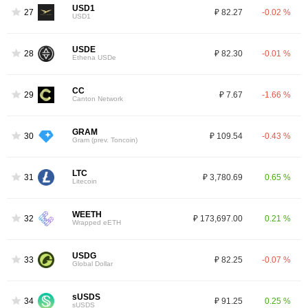
USD1
27
₽ 82.27
-0.02 %
USD1
USDE
28
₽ 82.30
-0.01 %
Ethena USDe
CC
29
₽ 7.67
-1.66 %
Canton Network
GRAM
30
₽ 109.54
-0.43 %
Gram (prev. Toncoin)
LTC
31
₽ 3,780.69
0.65 %
Litecoin
WEETH
32
₽ 173,697.00
0.21 %
Wrapped eETH
USDG
33
₽ 82.25
-0.07 %
Global Dollar
sUSDS
34
₽ 91.25
0.25 %
sUSDS