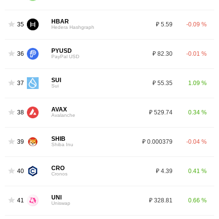
HBAR
35
₽ 5.59
-0.09 %
Hedera Hashgraph
PYUSD
36
₽ 82.30
-0.01 %
PayPal USD
SUI
37
₽ 55.35
1.09 %
Sui
AVAX
38
₽ 529.74
0.34 %
Avalanche
SHIB
39
₽ 0.000379
-0.04 %
Shiba Inu
CRO
40
₽ 4.39
0.41 %
Cronos
UNI
41
₽ 328.81
0.66 %
Uniswap