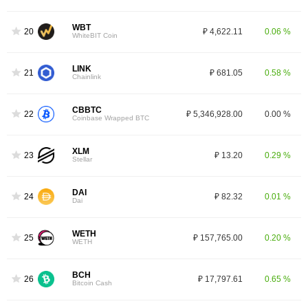
WBT
20
₽ 4,622.11
0.06 %
WhiteBIT Coin
LINK
21
₽ 681.05
0.58 %
Chainlink
CBBTC
22
₽ 5,346,928.00
0.00 %
Coinbase Wrapped BTC
XLM
23
₽ 13.20
0.29 %
Stellar
DAI
24
₽ 82.32
0.01 %
Dai
WETH
25
₽ 157,765.00
0.20 %
WETH
BCH
26
₽ 17,797.61
0.65 %
Bitcoin Cash