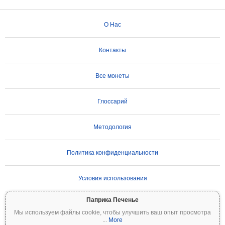
О Нас
Контакты
Все монеты
Глоссарий
Методология
Политика конфиденциальности
Условия использования
Паприка Печенье
ВАЖНОЕ ПРЕДУПРЕЖДЕНИЕ:
Криптовалюты отличаются высокой
Мы используем файлы cookie, чтобы улучшить ваш опыт просмотра
волатильностью и сопряжены со значительными рисками. Вы можете потерять
...
More
часть или все свои инвестиции. Вся информация на Coinpaprika предоставляется