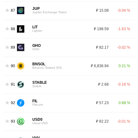
JUP
87
₽ 15.08
-0.04 %
Jupiter Exchange Token
LIT
88
₽ 198.59
-1.63 %
Lighter
GHO
89
₽ 82.17
-0.02 %
GHO
BNSOL
90
₽ 6,836.94
0.21 %
Binance Staked SOL
STABLE
91
₽ 2.68
-0.16 %
Stable
FIL
92
₽ 57.23
0.88 %
Filecoin
USD0
93
₽ 82.22
-0.01 %
Usual USD