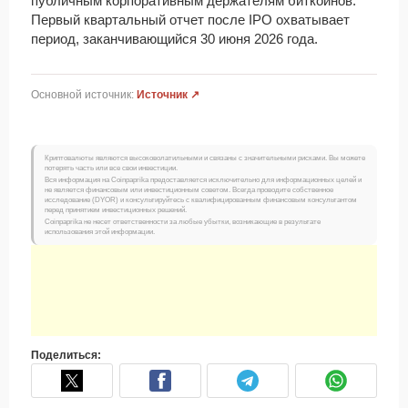
публичным корпоративным держателям биткойнов.
Первый квартальный отчет после IPO охватывает
период, заканчивающийся 30 июня 2026 года.
Основной источник:
Источник ↗
Криптовалюты являются высоковолатильными и связаны с значительными рисками. Вы можете
потерять часть или все свои инвестиции.
Вся информация на Coinpaprika предоставляется исключительно для информационных целей и
не является финансовым или инвестиционным советом. Всегда проводите собственное
исследование (DYOR) и консультируйтесь с квалифицированным финансовым консультантом
перед принятием инвестиционных решений.
Coinpaprika не несет ответственности за любые убытки, возникающие в результате
использования этой информации.
Поделиться: