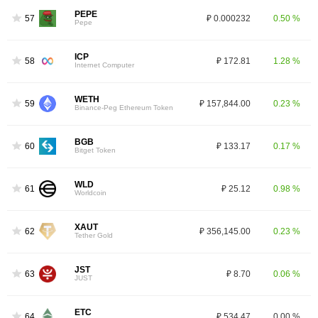
PEPE
57
₽ 0.000232
0.50 %
Pepe
ICP
58
₽ 172.81
1.28 %
Internet Computer
WETH
59
₽ 157,844.00
0.23 %
Binance-Peg Ethereum Token
BGB
60
₽ 133.17
0.17 %
Bitget Token
WLD
61
₽ 25.12
0.98 %
Worldcoin
XAUT
62
₽ 356,145.00
0.23 %
Tether Gold
JST
63
₽ 8.70
0.06 %
JUST
ETC
64
₽ 534.47
0.00 %