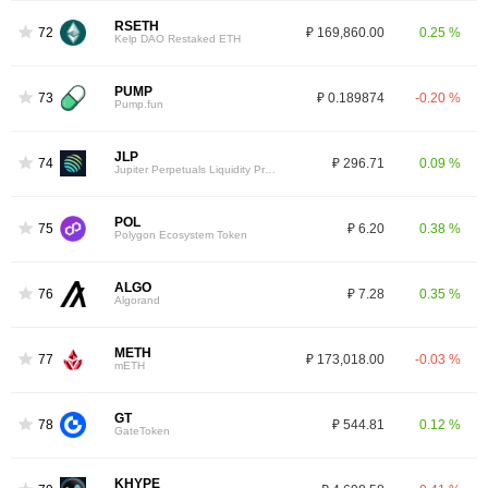
RSETH
72
₽ 169,860.00
0.25 %
Kelp DAO Restaked ETH
PUMP
73
₽ 0.189874
-0.20 %
Pump.fun
JLP
74
₽ 296.71
0.09 %
Jupiter Perpetuals Liquidity Provider Token
POL
75
₽ 6.20
0.38 %
Polygon Ecosystem Token
ALGO
76
₽ 7.28
0.35 %
Algorand
METH
77
₽ 173,018.00
-0.03 %
mETH
GT
78
₽ 544.81
0.12 %
GateToken
KHYPE