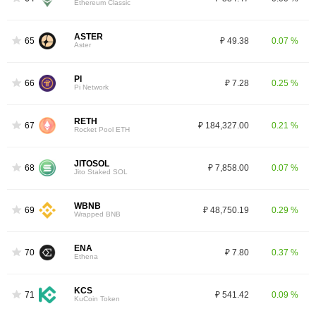
Ethereum Classic
ASTER
65
₽ 49.38
0.07 %
Aster
PI
66
₽ 7.28
0.25 %
Pi Network
RETH
67
₽ 184,327.00
0.21 %
Rocket Pool ETH
JITOSOL
68
₽ 7,858.00
0.07 %
Jito Staked SOL
WBNB
69
₽ 48,750.19
0.29 %
Wrapped BNB
ENA
70
₽ 7.80
0.37 %
Ethena
KCS
71
₽ 541.42
0.09 %
KuCoin Token