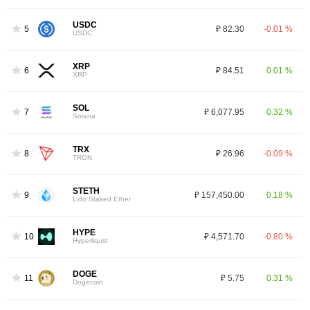
USDC
5
₽ 82.30
-0.01 %
USDC
XRP
6
₽ 84.51
0.01 %
XRP
SOL
7
₽ 6,077.95
0.32 %
Solana
TRX
8
₽ 26.96
-0.09 %
TRON
STETH
9
₽ 157,450.00
0.18 %
Lido Staked Ether
HYPE
10
₽ 4,571.70
-0.80 %
Hyperliquid
DOGE
11
₽ 5.75
0.31 %
Dogecoin