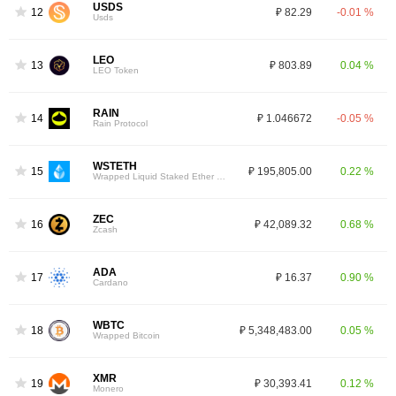
USDS
12
₽ 82.29
-0.01 %
Usds
LEO
13
₽ 803.89
0.04 %
LEO Token
RAIN
14
₽ 1.046672
-0.05 %
Rain Protocol
WSTETH
15
₽ 195,805.00
0.22 %
Wrapped Liquid Staked Ether 2.0
ZEC
16
₽ 42,089.32
0.68 %
Zcash
ADA
17
₽ 16.37
0.90 %
Cardano
WBTC
18
₽ 5,348,483.00
0.05 %
Wrapped Bitcoin
XMR
19
₽ 30,393.41
0.12 %
Monero