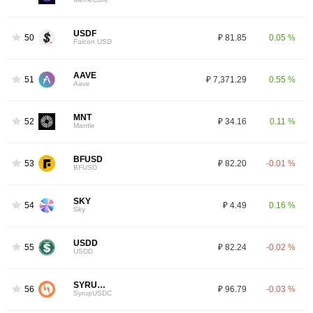
USDF
50
₽ 81.85
0.05 %
Falcon USD
AAVE
51
₽ 7,371.29
0.55 %
Aave
MNT
52
₽ 34.16
0.11 %
Mantle
BFUSD
53
₽ 82.20
-0.01 %
BFUSD
SKY
54
₽ 4.49
0.16 %
Sky
USDD
55
₽ 82.24
-0.02 %
USDD
SYRUPUSDC
56
₽ 96.79
-0.03 %
SyrupUSDC