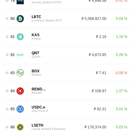
79
₽ 4,698.58
-0.41 %
Kinetiq Staked HYPE
LBTC
80
₽ 5,368,927.00
0.04 %
Lombard Staked BTC
KAS
81
₽ 2.16
1.16 %
Kaspa
QNT
82
₽ 4,873.95
0.26 %
Quant
BDX
83
₽ 7.41
-0.08 %
Beldex
RENDER
84
₽ 108.97
1.27 %
Render
USDC.e
85
₽ 82.31
0.01 %
USD Coin.E
LSETH
86
₽ 176,374.00
0.03 %
Liquid Staked Ethereum