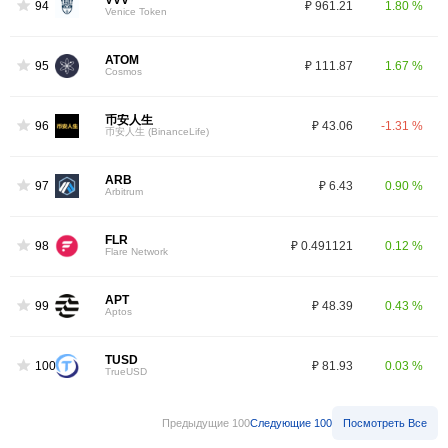
VVV
94
₽ 961.21
1.80 %
Venice Token
ATOM
95
₽ 111.87
1.67 %
Cosmos
币安人生
96
₽ 43.06
-1.31 %
币安人生 (BinanceLife)
ARB
97
₽ 6.43
0.90 %
Arbitrum
FLR
98
₽ 0.491121
0.12 %
Flare Network
APT
99
₽ 48.39
0.43 %
Aptos
TUSD
100
₽ 81.93
0.03 %
TrueUSD
Предыдущие 100
Следующие 100
Посмотреть Все