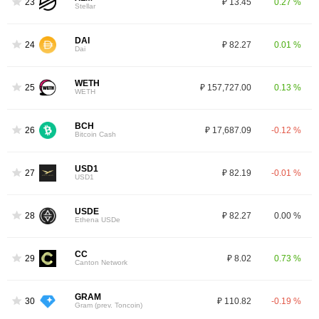
23
₽ 13.45
0.27 %
Stellar
DAI
24
₽ 82.27
0.01 %
Dai
WETH
25
₽ 157,727.00
0.13 %
WETH
BCH
26
₽ 17,687.09
-0.12 %
Bitcoin Cash
USD1
27
₽ 82.19
-0.01 %
USD1
USDE
28
₽ 82.27
0.00 %
Ethena USDe
CC
29
₽ 8.02
0.73 %
Canton Network
GRAM
30
₽ 110.82
-0.19 %
Gram (prev. Toncoin)