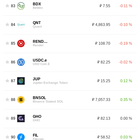
BDX
83
₽ 7.55
-0.11 %
Beldex
QNT
84
₽ 4,863.95
-0.10 %
Quant
RENDER
85
₽ 108.70
-0.19 %
Render
USDC.e
86
₽ 82.25
-0.02 %
USD Coin.E
JUP
87
₽ 15.25
0.12 %
Jupiter Exchange Token
BNSOL
88
₽ 7,057.33
0.35 %
Binance Staked SOL
GHO
89
₽ 82.13
0.00 %
GHO
FIL
90
₽ 58.52
0.03 %
Filecoin