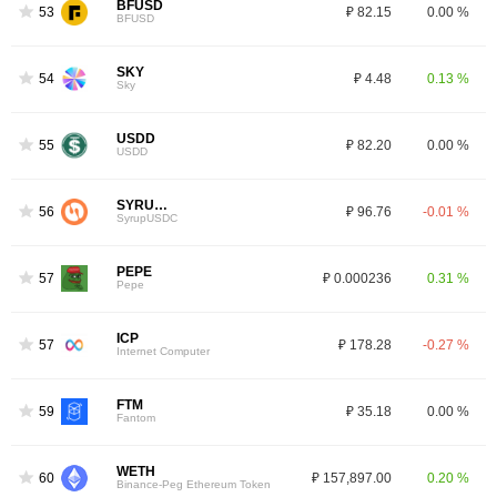
BFUSD
53
₽ 82.15
0.00 %
BFUSD
SKY
54
₽ 4.48
0.13 %
Sky
USDD
55
₽ 82.20
0.00 %
USDD
SYRUPUSDC
56
₽ 96.76
-0.01 %
SyrupUSDC
PEPE
57
₽ 0.000236
0.31 %
Pepe
ICP
57
₽ 178.28
-0.27 %
Internet Computer
FTM
59
₽ 35.18
0.00 %
Fantom
WETH
60
₽ 157,897.00
0.20 %
Binance-Peg Ethereum Token