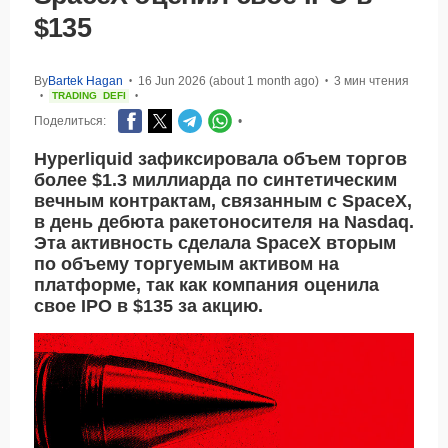
$135
By
Bartek Hagan
16 Jun 2026 (about 1 month ago)
3 мин чтения
•
•
TRADING
DEFI
•
•
Поделиться:
•
Hyperliquid зафиксировала объем торгов
более $1.3 миллиарда по синтетическим
вечным контрактам, связанным с SpaceX,
в день дебюта ракетоносителя на Nasdaq.
Эта активность сделала SpaceX вторым
по объему торгуемым активом на
платформе, так как компания оценила
свое IPO в $135 за акцию.