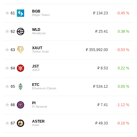
BGB
61
₽ 134.23
-0.45 %
Bitget Token
WLD
62
₽ 25.41
0.38 %
Worldcoin
XAUT
63
₽ 355,992.00
-0.03 %
Tether Gold
JST
64
₽ 8.53
0.22 %
JUST
ETC
65
₽ 534.12
0.05 %
Ethereum Classic
PI
66
₽ 7.41
-1.12 %
Pi Network
ASTER
67
₽ 49.33
-0.10 %
Aster