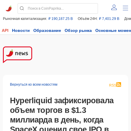
Рыночная капитализация:
₽ 190,187.25 B
Объём 24H:
₽ 7,401.29 B
Дом
API
Новости
Образование
Обзор рынка
Основные моме
Вернуться ко всем новостям
RSS
Hyperliquid зафиксировала
объем торгов в $1.3
миллиарда в день, когда
SpaceX оценил свое IPO в