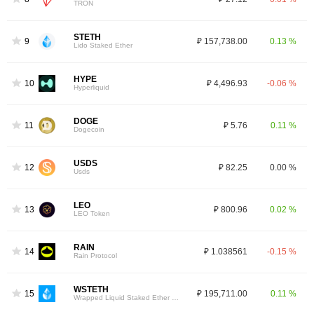
TRON
STETH
9
₽ 157,738.00
0.13 %
Lido Staked Ether
HYPE
10
₽ 4,496.93
-0.06 %
Hyperliquid
DOGE
11
₽ 5.76
0.11 %
Dogecoin
USDS
12
₽ 82.25
0.00 %
Usds
LEO
13
₽ 800.96
0.02 %
LEO Token
RAIN
14
₽ 1.038561
-0.15 %
Rain Protocol
WSTETH
15
₽ 195,711.00
0.11 %
Wrapped Liquid Staked Ether 2.0