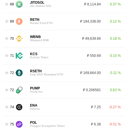
JITOSOL
68
₽ 8,114.84
0.37 %
Jito Staked SOL
RETH
69
₽ 184,338.00
0.12 %
Rocket Pool ETH
WBNB
70
₽ 49,639.66
0.18 %
Wrapped BNB
KCS
71
₽ 550.69
0.15 %
KuCoin Token
RSETH
72
₽ 169,664.00
0.11 %
Kelp DAO Restaked ETH
PUMP
72
₽ 0.206581
0.63 %
Pump.fun
ENA
74
₽ 7.25
-0.27 %
Ethena
POL
75
₽ 6.38
-0.51 %
Polygon Ecosystem Token