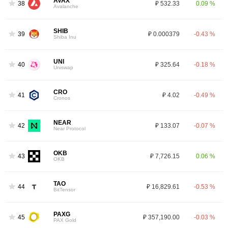
AVAX
38
₽ 532.33
0.09 %
Avalanche
SHIB
39
₽ 0.000379
-0.43 %
Shiba Inu
UNI
40
₽ 325.64
-0.18 %
Uniswap
CRO
41
₽ 4.02
-0.49 %
Cronos
NEAR
42
₽ 133.07
-0.07 %
Near Protocol
OKB
43
₽ 7,726.15
0.06 %
OKB
TAO
44
₽ 16,829.61
-0.53 %
BitTensor
PAXG
45
₽ 357,190.00
-0.03 %
PAX Gold