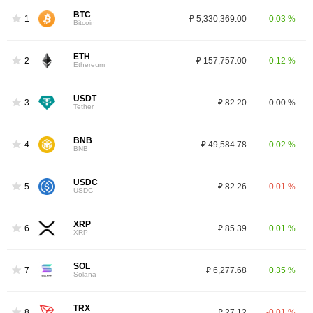
BTC
1
₽ 5,330,369.00
0.03 %
Bitcoin
ETH
2
₽ 157,757.00
0.12 %
Ethereum
USDT
3
₽ 82.20
0.00 %
Tether
BNB
4
₽ 49,584.78
0.02 %
BNB
USDC
5
₽ 82.26
-0.01 %
USDC
XRP
6
₽ 85.39
0.01 %
XRP
SOL
7
₽ 6,277.68
0.35 %
Solana
TRX
8
₽ 27.12
-0.01 %