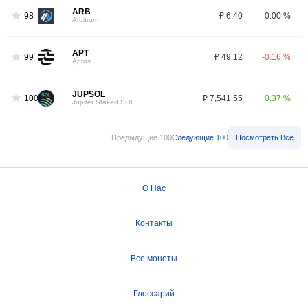
ARB
98
₽ 6.40
0.00 %
Arbitrum
APT
99
₽ 49.12
-0.16 %
Aptos
JUPSOL
100
₽ 7,541.55
0.37 %
Jupiter Staked SOL
Предыдущие 100
Следующие 100
Посмотреть Все
О Нас
Контакты
Все монеты
Глоссарий