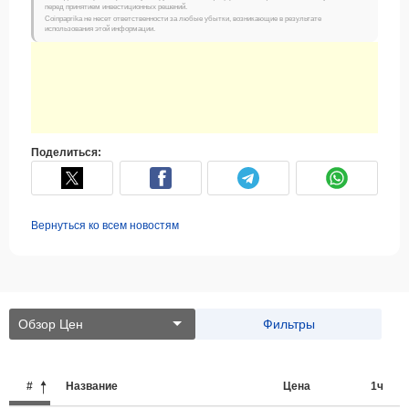
перед принятием инвестиционных решений.
Coinpaprika не несет ответственности за любые убытки, возникающие в результате
использования этой информации.
Поделиться:
Вернуться ко всем новостям
Обзор Цен
Фильтры
#
Название
Цена
1ч