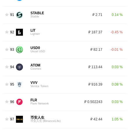
STABLE
91
₽ 2.71
0.14 %
Stable
LIT
92
₽ 187.37
-0.45 %
Lighter
USD0
93
₽ 82.17
-0.01 %
Usual USD
ATOM
94
₽ 113.44
0.03 %
Cosmos
VVV
95
₽ 916.39
0.08 %
Venice Token
FLR
96
₽ 0.502243
0.03 %
Flare Network
币安人生
97
₽ 42.44
1.05 %
币安人生 (BinanceLife)