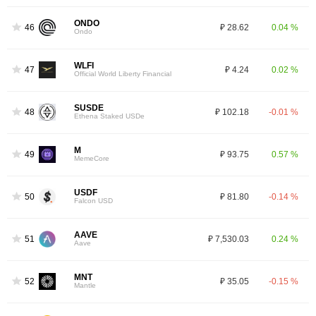
ONDO
46
₽ 28.62
0.04 %
Ondo
WLFI
47
₽ 4.24
0.02 %
Official World Liberty Financial
SUSDE
48
₽ 102.18
-0.01 %
Ethena Staked USDe
M
49
₽ 93.75
0.57 %
MemeCore
USDF
50
₽ 81.80
-0.14 %
Falcon USD
AAVE
51
₽ 7,530.03
0.24 %
Aave
MNT
52
₽ 35.05
-0.15 %
Mantle