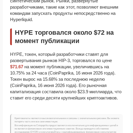
синтетический рынок. Рынки, развернутые
разработчиками, такие как этот, позволяют внешним
командам запускать продукты непосредственно на
Hyperliquid.
HYPE торговался около $72 на
момент публикации
HYPE, токен, который разработчики ставят для
развертывания рынков HIP-3, торговался по цене
$71.67
на момент публикации, увеличившись на
10.75% за 24 часа (CoinPaprika, 16 июня 2026 года).
Токен вырос на 15.68% за последнюю неделю
(CoinPaprika, 16 июня 2026 года). Его рыночная
капитализация составила около $23.9 миллиарда, что
ставит его среди десяти крупнейших криптоактивов.
Криптовалюты являются высоковолатильными и связаны с значительными рисками. Вы можете
потерять часть или все свои инвестиции.
Вся информация на Coinpaprika предоставляется исключительно для информационных целей и
не является финансовым или инвестиционным советом. Всегда проводите собственное
исследование (DYOR) и консультируйтесь с квалифицированным финансовым консультантом