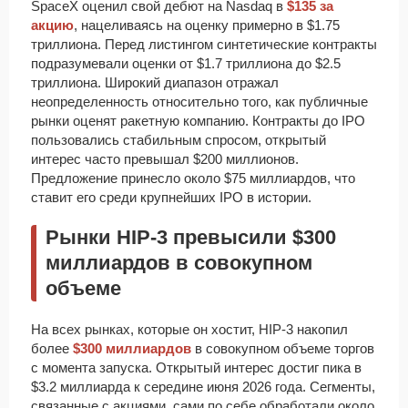
SpaceX оценил свой дебют на Nasdaq в
$135 за
акцию
, нацеливаясь на оценку примерно в $1.75
триллиона. Перед листингом синтетические контракты
подразумевали оценки от $1.7 триллиона до $2.5
триллиона. Широкий диапазон отражал
неопределенность относительно того, как публичные
рынки оценят ракетную компанию. Контракты до IPO
пользовались стабильным спросом, открытый
интерес часто превышал $200 миллионов.
Предложение принесло около $75 миллиардов, что
ставит его среди крупнейших IPO в истории.
Рынки HIP-3 превысили $300
миллиардов в совокупном
объеме
На всех рынках, которые он хостит, HIP-3 накопил
более
$300 миллиардов
в совокупном объеме торгов
с момента запуска. Открытый интерес достиг пика в
$3.2 миллиарда к середине июня 2026 года. Сегменты,
связанные с акциями, сами по себе обработали около