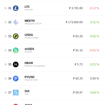
LTC
31
₽ 3,781.80
-0.12 %
Litecoin
WEETH
32
₽ 173,660.00
0.11 %
Wrapped eETH
USDG
33
₽ 82.26
0.02 %
Global Dollar
sUSDS
34
₽ 91.10
-0.01 %
sUSDS
HBAR
35
₽ 5.72
0.21 %
Hedera Hashgraph
PYUSD
36
₽ 82.25
0.00 %
PayPal USD
SUI
37
₽ 56.97
0.04 %
Sui