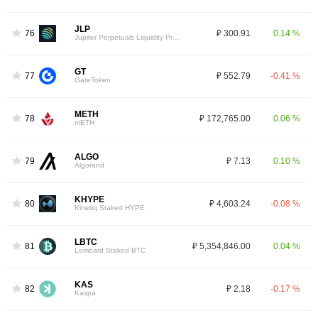
JLP
76
₽ 300.91
0.14 %
Jupiter Perpetuals Liquidity Provider Token
GT
77
₽ 552.79
-0.41 %
GateToken
METH
78
₽ 172,765.00
0.06 %
mETH
ALGO
79
₽ 7.13
0.10 %
Algorand
KHYPE
80
₽ 4,603.24
-0.08 %
Kinetiq Staked HYPE
LBTC
81
₽ 5,354,846.00
0.04 %
Lombard Staked BTC
KAS
82
₽ 2.18
-0.17 %
Kaspa