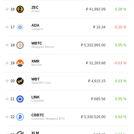
ZEC
16
₽ 41,992.09
0.28 %
Zcash
ADA
17
₽ 16.34
-0.20 %
Cardano
WBTC
18
₽ 5,332,965.00
0.05 %
Wrapped Bitcoin
XMR
19
₽ 31,263.66
-0.03 %
Monero
WBT
20
₽ 4,615.15
0.03 %
WhiteBIT Coin
LINK
21
₽ 685.56
0.55 %
Chainlink
CBBTC
22
₽ 5,330,526.00
0.03 %
Coinbase Wrapped BTC
XLM