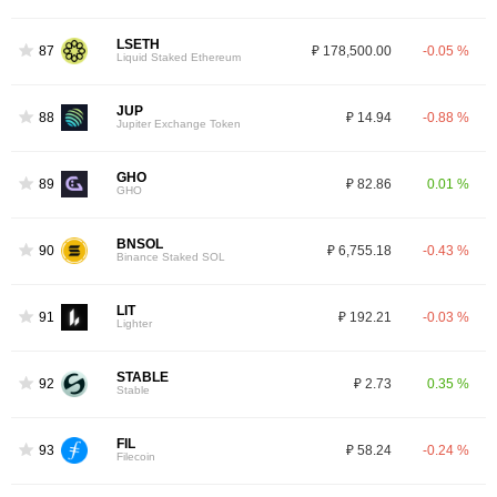
LSETH
87
₽ 178,500.00
-0.05 %
Liquid Staked Ethereum
JUP
88
₽ 14.94
-0.88 %
Jupiter Exchange Token
GHO
89
₽ 82.86
0.01 %
GHO
BNSOL
90
₽ 6,755.18
-0.43 %
Binance Staked SOL
LIT
91
₽ 192.21
-0.03 %
Lighter
STABLE
92
₽ 2.73
0.35 %
Stable
FIL
93
₽ 58.24
-0.24 %
Filecoin