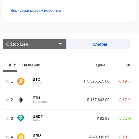
Вернуться ко всем новостям
Обзор Цен
Фильтры
#
Название
Цена
1ч
BTC
1
₽ 5,326,615.00
-0.19 %
Bitcoin
ETH
2
₽ 157,643.00
-0.17 %
Ethereum
USDT
3
₽ 82.93
0.01 %
Tether
BNB
4
₽ 49,039.66
-0.19 %
BNB