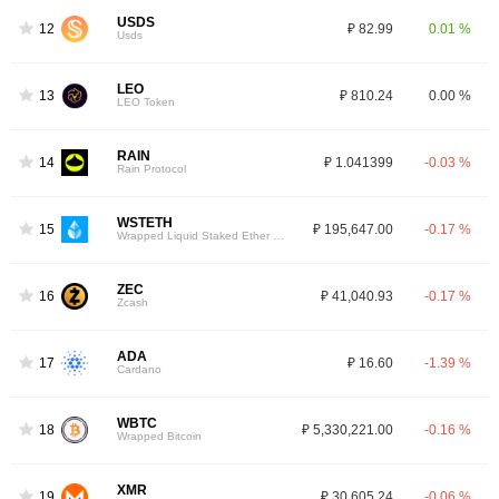
USDS
12
₽ 82.99
0.01 %
Usds
LEO
13
₽ 810.24
0.00 %
LEO Token
RAIN
14
₽ 1.041399
-0.03 %
Rain Protocol
WSTETH
15
₽ 195,647.00
-0.17 %
Wrapped Liquid Staked Ether 2.0
ZEC
16
₽ 41,040.93
-0.17 %
Zcash
ADA
17
₽ 16.60
-1.39 %
Cardano
WBTC
18
₽ 5,330,221.00
-0.16 %
Wrapped Bitcoin
XMR
19
₽ 30,605.24
-0.06 %