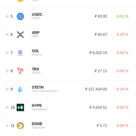
USDC
5
₽ 83.00
0.01 %
USDC
XRP
6
₽ 85.67
-0.35 %
XRP
SOL
7
₽ 6,002.19
-0.50 %
Solana
TRX
8
₽ 27.13
-0.05 %
TRON
STETH
9
₽ 157,454.00
-0.14 %
Lido Staked Ether
HYPE
10
₽ 4,634.51
-0.65 %
Hyperliquid
DOGE
11
₽ 5.71
-0.06 %
Dogecoin