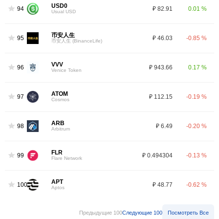
USD0
94
₽ 82.91
0.01 %
Usual USD
币安人生
95
₽ 46.03
-0.85 %
币安人生 (BinanceLife)
VVV
96
₽ 943.66
0.17 %
Venice Token
ATOM
97
₽ 112.15
-0.19 %
Cosmos
ARB
98
₽ 6.49
-0.20 %
Arbitrum
FLR
99
₽ 0.494304
-0.13 %
Flare Network
APT
100
₽ 48.77
-0.62 %
Aptos
Предыдущие 100
Следующие 100
Посмотреть Все