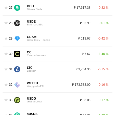
BCH
27
₽ 17,617.38
-0.32 %
Bitcoin Cash
USDE
28
₽ 82.99
0.01 %
Ethena USDe
GRAM
29
₽ 113.67
-0.42 %
Gram (prev. Toncoin)
CC
30
₽ 7.67
1.46 %
Canton Network
LTC
31
₽ 3,764.36
-0.15 %
Litecoin
WEETH
32
₽ 173,583.00
-0.16 %
Wrapped eETH
USDG
33
₽ 83.06
0.17 %
Global Dollar
sUSDS