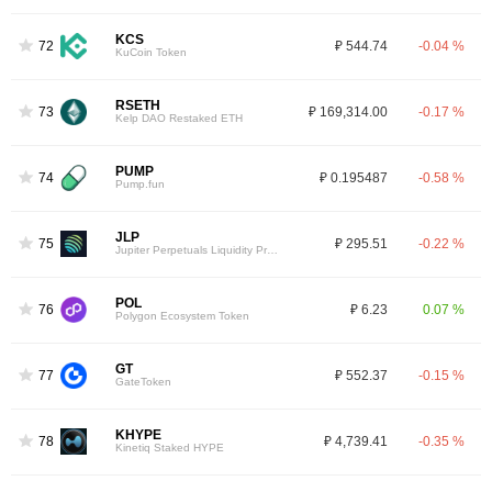
KCS
72
₽ 544.74
-0.04 %
KuCoin Token
RSETH
73
₽ 169,314.00
-0.17 %
Kelp DAO Restaked ETH
PUMP
74
₽ 0.195487
-0.58 %
Pump.fun
JLP
75
₽ 295.51
-0.22 %
Jupiter Perpetuals Liquidity Provider Token
POL
76
₽ 6.23
0.07 %
Polygon Ecosystem Token
GT
77
₽ 552.37
-0.15 %
GateToken
KHYPE
78
₽ 4,739.41
-0.35 %
Kinetiq Staked HYPE