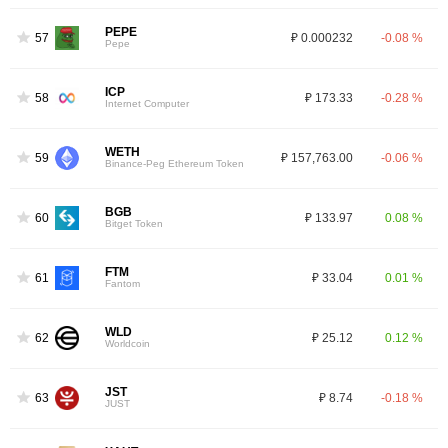
PEPE
57
₽ 0.000232
-0.08 %
Pepe
ICP
58
₽ 173.33
-0.28 %
Internet Computer
WETH
59
₽ 157,763.00
-0.06 %
Binance-Peg Ethereum Token
BGB
60
₽ 133.97
0.08 %
Bitget Token
FTM
61
₽ 33.04
0.01 %
Fantom
WLD
62
₽ 25.12
0.12 %
Worldcoin
JST
63
₽ 8.74
-0.18 %
JUST