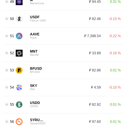
M
49
₽ 94.45
0.31 %
MemeCore
USDF
50
₽ 82.46
-0.15 %
Falcon USD
AAVE
51
₽ 7,398.54
-0.22 %
Aave
MNT
52
₽ 33.89
-0.16 %
Mantle
BFUSD
53
₽ 82.86
0.01 %
BFUSD
SKY
54
₽ 4.59
-0.10 %
Sky
USDD
55
₽ 82.92
0.01 %
USDD
SYRUPUSDC
56
₽ 97.60
0.01 %
SyrupUSDC