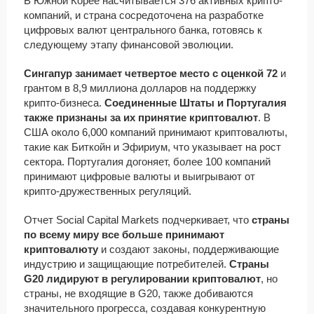
В Южной Корее насчитывается 376 активных крипто-
компаний, и страна сосредоточена на разработке
цифровых валют центрального банка, готовясь к
следующему этапу финансовой эволюции.
Сингапур занимает четвертое место с оценкой 72
и
грантом в 8,9 миллиона долларов на поддержку
крипто-бизнеса.
Соединенные Штаты и Португалия
также признаны за их принятие криптовалют
. В
США около 6,000 компаний принимают криптовалюты,
такие как Биткойн и Эфириум, что указывает на рост
сектора. Португалия догоняет, более 100 компаний
принимают цифровые валюты и выигрывают от
крипто-дружественных регуляций.
Отчет Social Capital Markets подчеркивает, что
страны
по всему миру все больше принимают
криптовалюту
и создают законы, поддерживающие
индустрию и защищающие потребителей.
Страны
G20 лидируют в регулировании криптовалют
, но
страны, не входящие в G20, также добиваются
значительного прогресса, создавая конкурентную