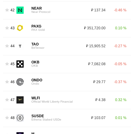
NEAR
42
₽ 137.34
-0.46 %
Near Protocol
PAXG
43
₽ 351,720.00
0.10 %
PAX Gold
TAO
44
₽ 15,905.52
-0.27 %
BitTensor
OKB
45
₽ 7,082.08
-0.05 %
OKB
ONDO
46
₽ 29.77
-0.37 %
Ondo
WLFI
47
₽ 4.38
0.32 %
Official World Liberty Financial
SUSDE
48
₽ 103.07
0.01 %
Ethena Staked USDe