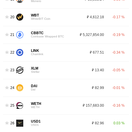
Monero
WBT
20
₽ 4,612.18
-0.17 %
WhiteBIT Coin
CBBTC
21
₽ 5,327,854.00
-0.19 %
Coinbase Wrapped BTC
LINK
22
₽ 677.51
-0.34 %
Chainlink
XLM
23
₽ 13.40
-0.05 %
Stellar
DAI
24
₽ 82.99
-0.01 %
Dai
WETH
25
₽ 157,683.00
-0.16 %
WETH
USD1
26
₽ 82.96
0.03 %
USD1