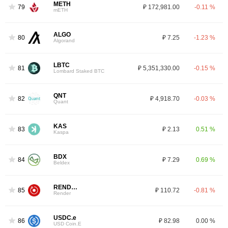
METH
79
₽ 172,981.00
-0.11 %
mETH
ALGO
80
₽ 7.25
-1.23 %
Algorand
LBTC
81
₽ 5,351,330.00
-0.15 %
Lombard Staked BTC
QNT
82
₽ 4,918.70
-0.03 %
Quant
KAS
83
₽ 2.13
0.51 %
Kaspa
BDX
84
₽ 7.29
0.69 %
Beldex
RENDER
85
₽ 110.72
-0.81 %
Render
USDC.e
86
₽ 82.98
0.00 %
USD Coin.E