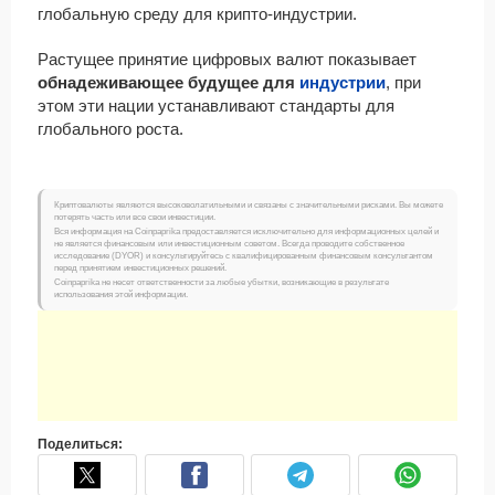
глобальную среду для крипто-индустрии.
Растущее принятие цифровых валют показывает
обнадеживающее будущее для
индустрии
, при
этом эти нации устанавливают стандарты для
глобального роста.
Криптовалюты являются высоковолатильными и связаны с значительными рисками. Вы можете
потерять часть или все свои инвестиции.
Вся информация на Coinpaprika предоставляется исключительно для информационных целей и
не является финансовым или инвестиционным советом. Всегда проводите собственное
исследование (DYOR) и консультируйтесь с квалифицированным финансовым консультантом
перед принятием инвестиционных решений.
Coinpaprika не несет ответственности за любые убытки, возникающие в результате
использования этой информации.
Поделиться: