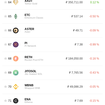
XAUT
64
₽ 350,711.00
0.12 %
Tether Gold
ETC
65
₽ 537.14
-0.50 %
Ethereum Classic
ASTER
66
₽ 49.71
-0.09 %
Aster
PI
67
₽ 7.38
-0.99 %
Pi Network
RETH
68
₽ 184,050.00
-0.16 %
Rocket Pool ETH
JITOSOL
69
₽ 7,765.56
-0.43 %
Jito Staked SOL
WBNB
70
₽ 49,086.29
-0.05 %
Wrapped BNB
ENA
71
₽ 7.69
-0.15 %
Ethena