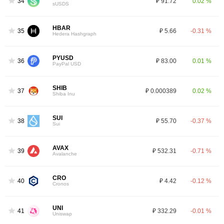
34
₽ 91.72
0.02 %
sUSDS
HBAR
35
₽ 5.66
-0.31 %
Hedera Hashgraph
PYUSD
36
₽ 83.00
0.01 %
PayPal USD
SHIB
37
₽ 0.000389
0.02 %
Shiba Inu
SUI
38
₽ 55.70
-0.37 %
Sui
AVAX
39
₽ 532.31
-0.71 %
Avalanche
CRO
40
₽ 4.42
-0.12 %
Cronos
UNI
41
₽ 332.29
-0.01 %
Uniswap