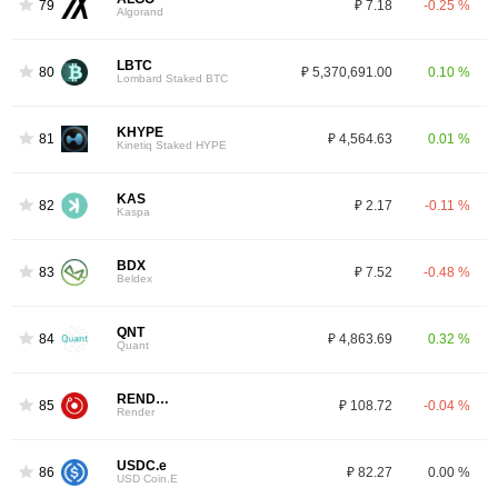
79
₽ 7.18
-0.25 %
Algorand
LBTC
80
₽ 5,370,691.00
0.10 %
Lombard Staked BTC
KHYPE
81
₽ 4,564.63
0.01 %
Kinetiq Staked HYPE
KAS
82
₽ 2.17
-0.11 %
Kaspa
BDX
83
₽ 7.52
-0.48 %
Beldex
QNT
84
₽ 4,863.69
0.32 %
Quant
RENDER
85
₽ 108.72
-0.04 %
Render
USDC.e
86
₽ 82.27
0.00 %
USD Coin.E