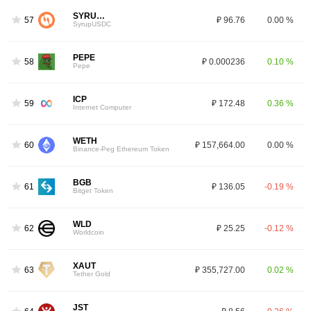
SYRUPUSDC
57
₽ 96.76
0.00 %
SyrupUSDC
PEPE
58
₽ 0.000236
0.10 %
Pepe
ICP
59
₽ 172.48
0.36 %
Internet Computer
WETH
60
₽ 157,664.00
0.00 %
Binance-Peg Ethereum Token
BGB
61
₽ 136.05
-0.19 %
Bitget Token
WLD
62
₽ 25.25
-0.12 %
Worldcoin
XAUT
63
₽ 355,727.00
0.02 %
Tether Gold
JST