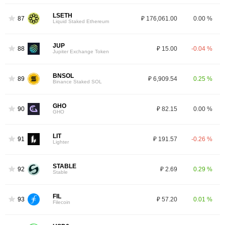
LSETH
87
₽ 176,061.00
0.00 %
Liquid Staked Ethereum
JUP
88
₽ 15.00
-0.04 %
Jupiter Exchange Token
BNSOL
89
₽ 6,909.54
0.25 %
Binance Staked SOL
GHO
90
₽ 82.15
0.00 %
GHO
LIT
91
₽ 191.57
-0.26 %
Lighter
STABLE
92
₽ 2.69
0.29 %
Stable
FIL
93
₽ 57.20
0.01 %
Filecoin