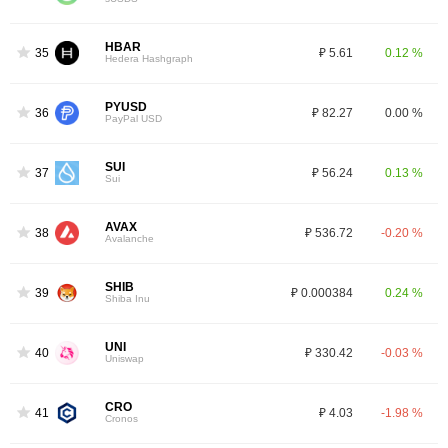
HBAR
35
₽ 5.61
0.12 %
Hedera Hashgraph
PYUSD
36
₽ 82.27
0.00 %
PayPal USD
SUI
37
₽ 56.24
0.13 %
Sui
AVAX
38
₽ 536.72
-0.20 %
Avalanche
SHIB
39
₽ 0.000384
0.24 %
Shiba Inu
UNI
40
₽ 330.42
-0.03 %
Uniswap
CRO
41
₽ 4.03
-1.98 %
Cronos