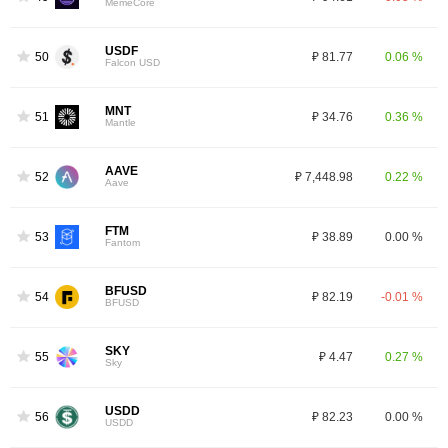
MemeCore
USDF
50
₽ 81.77
0.06 %
Falcon USD
MNT
51
₽ 34.76
0.36 %
Mantle
AAVE
52
₽ 7,448.98
0.22 %
Aave
FTM
53
₽ 38.89
0.00 %
Fantom
BFUSD
54
₽ 82.19
-0.01 %
BFUSD
SKY
55
₽ 4.47
0.27 %
Sky
USDD
56
₽ 82.23
0.00 %
USDD