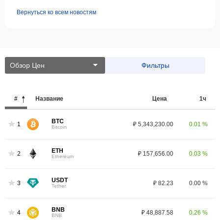
Вернуться ко всем новостям
Обзор Цен
Фильтры
#
Название
Цена
1ч
BTC
1
₽ 5,343,230.00
0.01 %
Bitcoin
ETH
2
₽ 157,656.00
0.03 %
Ethereum
USDT
3
₽ 82.23
0.00 %
Tether
BNB
4
₽ 48,887.58
0.26 %
BNB