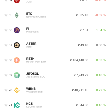
64
₽ 8.56
-0.26 %
JUST
ETC
65
₽ 535.43
-0.09 %
Ethereum Classic
PI
66
₽ 7.51
1.54 %
Pi Network
ASTER
67
₽ 49.48
0.00 %
Aster
RETH
68
₽ 184,140.00
0.03 %
Rocket Pool ETH
JITOSOL
69
₽ 7,943.29
0.18 %
Jito Staked SOL
WBNB
70
₽ 48,911.45
0.22 %
Wrapped BNB
KCS
71
₽ 544.80
0.16 %
KuCoin Token