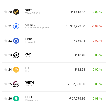
WBT
20
₽ 4,618.32
0.02 %
WhiteBIT Coin
CBBTC
21
₽ 5,342,922.00
-0.02 %
Coinbase Wrapped BTC
LINK
22
₽ 679.43
-0.02 %
Chainlink
XLM
23
₽ 13.40
0.05 %
Stellar
DAI
24
₽ 82.28
0.02 %
Dai
WETH
25
₽ 157,630.00
0.01 %
WETH
BCH
26
₽ 17,779.86
0.08 %
Bitcoin Cash