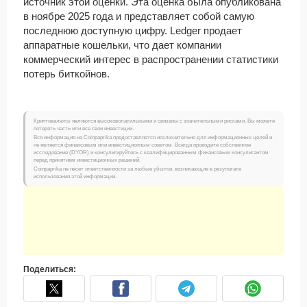
источник этой оценки. Эта оценка была опубликована
в ноябре 2025 года и представляет собой самую
последнюю доступную цифру. Ledger продает
аппаратные кошельки, что дает компании
коммерческий интерес в распространении статистики
потерь биткойнов.
Криптовалюты являются высоковолатильными и связаны с значительными рисками. Вы можете
потерять часть или все свои инвестиции.
Вся информация на Coinpaprika предоставляется исключительно для информационных целей и
не является финансовым или инвестиционным советом. Всегда проводите собственное
исследование (DYOR) и консультируйтесь с квалифицированным финансовым консультантом
перед принятием инвестиционных решений.
Coinpaprika не несет ответственности за любые убытки, возникающие в результате
использования этой информации.
Поделиться: