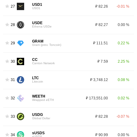
USD1
27
₽ 82.26
-0.01 %
USD1
USDE
28
₽ 82.27
0.00 %
Ethena USDe
GRAM
29
₽ 111.51
0.22 %
Gram (prev. Toncoin)
CC
30
₽ 7.59
2.25 %
Canton Network
LTC
31
₽ 3,748.12
0.08 %
Litecoin
WEETH
32
₽ 173,551.00
0.02 %
Wrapped eETH
USDG
33
₽ 82.28
-0.07 %
Global Dollar
sUSDS
34
₽ 90.99
0.00 %
sUSDS