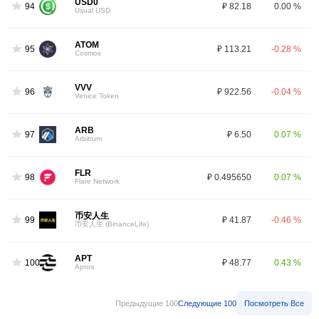
USD0
94
₽ 82.18
0.00 %
Usual USD
ATOM
95
₽ 113.21
-0.28 %
Cosmos
VVV
96
₽ 922.56
-0.04 %
Venice Token
ARB
97
₽ 6.50
0.07 %
Arbitrum
FLR
98
₽ 0.495650
0.07 %
Flare Network
币安人生
99
₽ 41.87
-0.46 %
币安人生 (BinanceLife)
APT
100
₽ 48.77
0.43 %
Aptos
Предыдущие 100
Следующие 100
Посмотреть Все