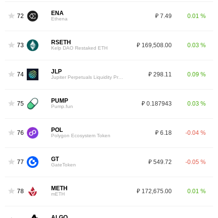
ENA
72
₽ 7.49
0.01 %
Ethena
RSETH
73
₽ 169,508.00
0.03 %
Kelp DAO Restaked ETH
JLP
74
₽ 298.11
0.09 %
Jupiter Perpetuals Liquidity Provider Token
PUMP
75
₽ 0.187943
0.03 %
Pump.fun
POL
76
₽ 6.18
-0.04 %
Polygon Ecosystem Token
GT
77
₽ 549.72
-0.05 %
GateToken
METH
78
₽ 172,675.00
0.01 %
mETH
ALGO