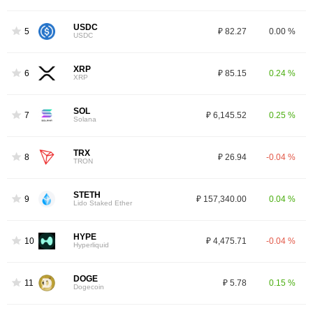
USDC
5
₽ 82.27
0.00 %
USDC
XRP
6
₽ 85.15
0.24 %
XRP
SOL
7
₽ 6,145.52
0.25 %
Solana
TRX
8
₽ 26.94
-0.04 %
TRON
STETH
9
₽ 157,340.00
0.04 %
Lido Staked Ether
HYPE
10
₽ 4,475.71
-0.04 %
Hyperliquid
DOGE
11
₽ 5.78
0.15 %
Dogecoin