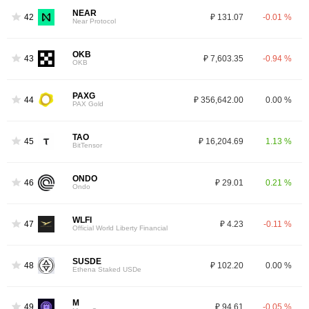
NEAR
42
₽ 131.07
-0.01 %
Near Protocol
OKB
43
₽ 7,603.35
-0.94 %
OKB
PAXG
44
₽ 356,642.00
0.00 %
PAX Gold
TAO
45
₽ 16,204.69
1.13 %
BitTensor
ONDO
46
₽ 29.01
0.21 %
Ondo
WLFI
47
₽ 4.23
-0.11 %
Official World Liberty Financial
SUSDE
48
₽ 102.20
0.00 %
Ethena Staked USDe
M
49
₽ 94.61
-0.05 %