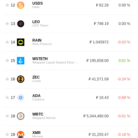
USDS
12
₽ 82.26
0.00 %
Usds
LEO
13
₽ 798.19
0.00 %
LEO Token
RAIN
14
₽ 1.045972
-0.03 %
Rain Protocol
WSTETH
15
₽ 195,658.00
0.01 %
Wrapped Liquid Staked Ether 2.0
ZEC
16
₽ 41,571.09
-0.24 %
Zcash
ADA
17
₽ 16.43
-0.68 %
Cardano
WBTC
18
₽ 5,344,480.00
-0.01 %
Wrapped Bitcoin
XMR
19
₽ 31,255.47
-0.18 %
Monero