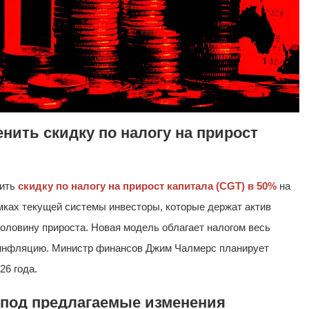
нить скидку по налогу на прирост
нить
скидку по налогу на прирост капитала (CGT) в 50%
на
мках текущей системы инвесторы, которые держат актив
 половину прироста. Новая модель облагает налогом весь
 инфляцию. Министр финансов Джим Чалмерс планирует
26 года.
под предлагаемые изменения