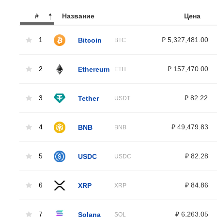
#
Название
Цена
1
Bitcoin
₽ 5,327,481.00
BTC
2
Ethereum
₽ 157,470.00
ETH
3
Tether
₽ 82.22
USDT
4
BNB
₽ 49,479.83
BNB
5
USDC
₽ 82.28
USDC
6
XRP
₽ 84.86
XRP
7
Solana
₽ 6,263.05
SOL