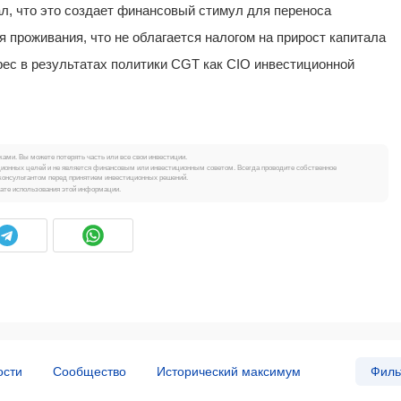
л, что это создает финансовый стимул для переноса
я проживания, что не облагается налогом на прирост капитала
ес в результатах политики CGT как CIO инвестиционной
ми. Вы можете потерять часть или все свои инвестиции.
ионных целей и не является финансовым или инвестиционным советом. Всегда проводите собственное
онсультантом перед принятием инвестиционных решений.
тате использования этой информации.
ости
Сообщество
Исторический максимум
Филь