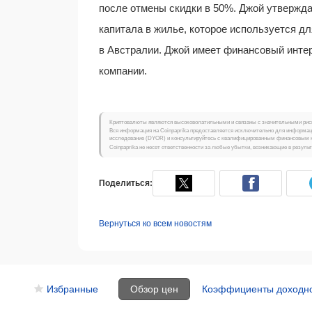
после отмены скидки в 50%. Джой утвержда
капитала в жилье, которое используется дл
в Австралии. Джой имеет финансовый интер
компании.
Криптовалюты являются высоковолатильными и связаны с значительными риска
Вся информация на Coinpaprika предоставляется исключительно для информац
исследование (DYOR) и консультируйтесь с квалифицированным финансовым к
Coinpaprika не несет ответственности за любые убытки, возникающие в резуль
Поделиться:
Вернуться ко всем новостям
Избранные
Обзор цен
Коэффициенты доходн