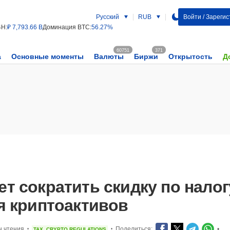
Русский
RUB
Войти / Зареги
4H:
₽ 7,793.66 B
Доминация BTC:
56.27%
60751
371
а
Основные моменты
Валюты
Биржи
Открытость
Д
т сократить скидку по налог
я криптоактивов
н чтения
Поделиться:
•
TAX
CRYPTO REGULATIONS
•
•