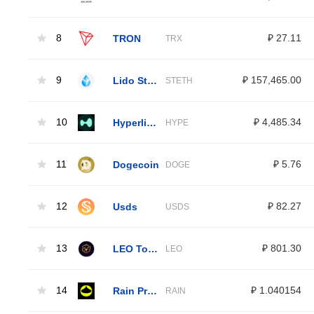
8
TRON
₽ 27.11
TRX
9
Lido Staked Ether
₽ 157,465.00
STETH
10
Hyperliquid
₽ 4,485.34
HYPE
11
Dogecoin
₽ 5.76
DOGE
12
Usds
₽ 82.27
USDS
13
LEO Token
₽ 801.30
LEO
14
Rain Protocol
₽ 1.040154
RAIN