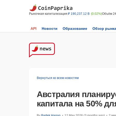
Рыночная капитализация:
₽ 190,237.12 B
(0.02%)
Объём 2
API
Новости
Образование
Обзор рынк
Вернуться ко всем новостям
Австралия планируе
капитала на 50% дл
By
Bartek Hagan
12 May 2026 (3 months ago)
2 ми
•
•