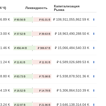
Капитализация
4 Ч)
Ликвидность
Рынка
16.89 K
₽ 106,911,055,862.59 K
63.00 K
₽ 18,963,490,288.50 K
21.46 K
₽ 15,066,484,540.33 K
71.24 K
₽ 6,589,026,689.53 K
78.80 K
₽ 5,938,878,501.36 K
04.19 K
₽ 5,306,864,510.39 K
13.24 K
₽ 3,646,138,314.04 K