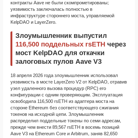
контракты Aave не были скомпрометированы;
уязвимость заключалась полностью в
инфраструктуре стороннего моста, управляемой
KelpDAO и LayerZero.
Злоумышленник выпустил
116,500 поддельных rsETH
через
мост KelpDAO для откачки
залоговых пулов Aave V3
18 апреля 2026 года злоумышленник использовал
уязвимость в мосте LayerZero V2 от KelpDAO, отравив
узел удаленного вызова процедур (RPC) его
конфигурации с одним проверяющим. Эксплуатация
освободила 116,500 rsETH из адаптера моста на
стороне Ethereum без соответствующего сжигания
токенов на исходной цепи. Злоумышленник
распределил поддельные токены по семи адресам,
прежде чем внести 89,567 rsETH в восемь позиций
Aave V3 на Ethereum Core и Arbitrum, заняв 82,650