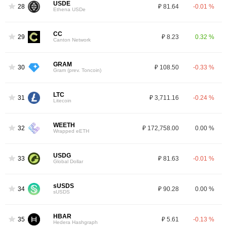
USDE
28
₽ 81.64
-0.01 %
Ethena USDe
CC
29
₽ 8.23
0.32 %
Canton Network
GRAM
30
₽ 108.50
-0.33 %
Gram (prev. Toncoin)
LTC
31
₽ 3,711.16
-0.24 %
Litecoin
WEETH
32
₽ 172,758.00
0.00 %
Wrapped eETH
USDG
33
₽ 81.63
-0.01 %
Global Dollar
sUSDS
34
₽ 90.28
0.00 %
sUSDS
HBAR
35
₽ 5.61
-0.13 %
Hedera Hashgraph