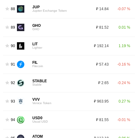
JUP
88
₽ 14.84
-0.07 %
Jupiter Exchange Token
GHO
89
₽ 81.52
0.01 %
GHO
LIT
90
₽ 192.14
1.19 %
Lighter
FIL
91
₽ 57.43
-0.16 %
Filecoin
STABLE
92
₽ 2.65
-0.24 %
Stable
VVV
93
₽ 963.95
0.27 %
Venice Token
USD0
94
₽ 81.55
-0.01 %
Usual USD
ATOM