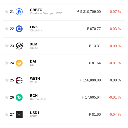
CBBTC
21
₽ 5,310,709.00
-0.07 %
Coinbase Wrapped BTC
LINK
22
₽ 670.77
-0.03 %
Chainlink
XLM
23
₽ 13.31
-0.09 %
Stellar
DAI
24
₽ 81.64
-0.01 %
Dai
WETH
25
₽ 156,899.00
0.00 %
WETH
BCH
26
₽ 17,605.64
-0.01 %
Bitcoin Cash
USD1
27
₽ 81.60
-0.04 %
USD1