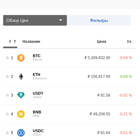
Обзор Цен
Фильтры
#
Название
Цена
1ч
BTC
1
₽ 5,309,832.00
-0.04 %
Bitcoin
ETH
2
₽ 156,917.00
0.04 %
Ethereum
USDT
3
₽ 81.58
-0.02 %
Tether
BNB
4
₽ 49,208.55
-0.21 %
BNB
USDC
5
₽ 81.64
-0.01 %
USDC