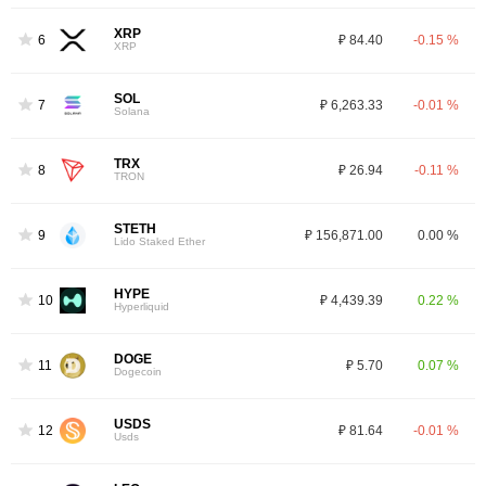
XRP
6
₽ 84.40
-0.15 %
XRP
SOL
7
₽ 6,263.33
-0.01 %
Solana
TRX
8
₽ 26.94
-0.11 %
TRON
STETH
9
₽ 156,871.00
0.00 %
Lido Staked Ether
HYPE
10
₽ 4,439.39
0.22 %
Hyperliquid
DOGE
11
₽ 5.70
0.07 %
Dogecoin
USDS
12
₽ 81.64
-0.01 %
Usds