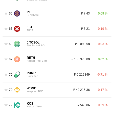
PI
66
₽ 7.43
0.69 %
Pi Network
JST
67
₽ 8.21
-0.19 %
JUST
JITOSOL
68
₽ 8,098.58
-0.03 %
Jito Staked SOL
RETH
69
₽ 183,378.00
0.02 %
Rocket Pool ETH
PUMP
70
₽ 0.219349
-0.71 %
Pump.fun
WBNB
70
₽ 49,215.36
-0.17 %
Wrapped BNB
KCS
72
₽ 543.86
-0.29 %
KuCoin Token