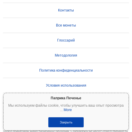
Контакты
Все монеты
Глоссарий
Методология
Политика конфиденциальности
Условия использования
Паприка Печенье
ВАЖНОЕ ПРЕДУПРЕЖДЕНИЕ:
Криптовалюты отличаются высокой
Мы используем файлы cookie, чтобы улучшить ваш опыт просмотра
волатильностью и сопряжены со значительными рисками. Вы можете потерять
...
More
часть или все свои инвестиции. Вся информация на Coinpaprika предоставляется
исключительно в информационных целях и не является финансовой или
инвестиционной рекомендацией. Всегда проводите собственное исследование
Закрыть
(DYOR) и консультируйтесь с квалифицированным финансовым консультантом
перед принятием инвестиционных решений. Coinpaprika не несёт ответственности