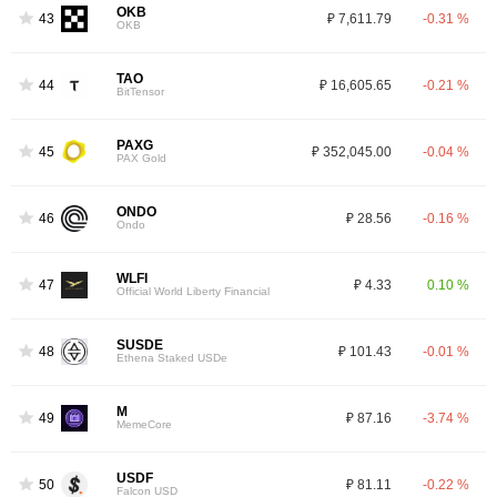
OKB
43
₽ 7,611.79
-0.31 %
OKB
TAO
44
₽ 16,605.65
-0.21 %
BitTensor
PAXG
45
₽ 352,045.00
-0.04 %
PAX Gold
ONDO
46
₽ 28.56
-0.16 %
Ondo
WLFI
47
₽ 4.33
0.10 %
Official World Liberty Financial
SUSDE
48
₽ 101.43
-0.01 %
Ethena Staked USDe
M
49
₽ 87.16
-3.74 %
MemeCore
USDF
50
₽ 81.11
-0.22 %
Falcon USD