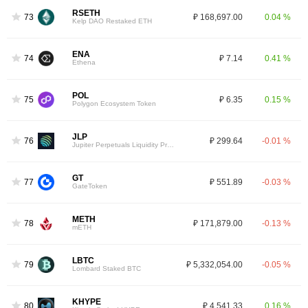
RSETH
73
₽ 168,697.00
0.04 %
Kelp DAO Restaked ETH
ENA
74
₽ 7.14
0.41 %
Ethena
POL
75
₽ 6.35
0.15 %
Polygon Ecosystem Token
JLP
76
₽ 299.64
-0.01 %
Jupiter Perpetuals Liquidity Provider Token
GT
77
₽ 551.89
-0.03 %
GateToken
METH
78
₽ 171,879.00
-0.13 %
mETH
LBTC
79
₽ 5,332,054.00
-0.05 %
Lombard Staked BTC
KHYPE
80
₽ 4,541.33
0.16 %