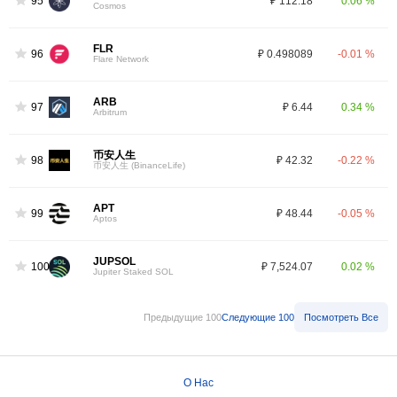
95
₽ 112.18
0.06 %
Cosmos
FLR
96
₽ 0.498089
-0.01 %
Flare Network
ARB
97
₽ 6.44
0.34 %
Arbitrum
币安人生
98
₽ 42.32
-0.22 %
币安人生 (BinanceLife)
APT
99
₽ 48.44
-0.05 %
Aptos
JUPSOL
100
₽ 7,524.07
0.02 %
Jupiter Staked SOL
Предыдущие 100
Следующие 100
Посмотреть Все
О Нас