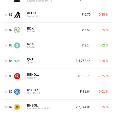
Kinetiq Staked HYPE
ALGO
81
₽ 6.70
-0.35 %
Algorand
BDX
82
₽ 7.51
-0.25 %
Beldex
KAS
83
₽ 2.14
0.02 %
Kaspa
QNT
84
₽ 4,752.44
-0.16 %
Quant
RENDER
85
₽ 105.73
-0.25 %
Render
USDC.e
86
₽ 81.64
-0.01 %
USD Coin.E
BNSOL
87
₽ 7,044.06
-0.15 %
Binance Staked SOL