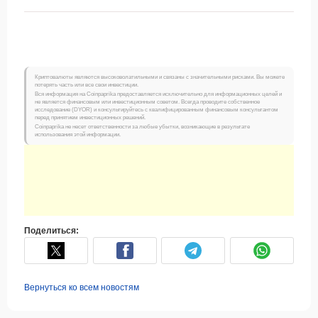
Криптовалюты являются высоковолатильными и связаны с значительными рисками. Вы можете
потерять часть или все свои инвестиции.
Вся информация на Coinpaprika предоставляется исключительно для информационных целей и
не является финансовым или инвестиционным советом. Всегда проводите собственное
исследование (DYOR) и консультируйтесь с квалифицированным финансовым консультантом
перед принятием инвестиционных решений.
Coinpaprika не несет ответственности за любые убытки, возникающие в результате
использования этой информации.
Поделиться:
Вернуться ко всем новостям