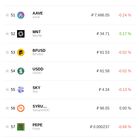
AAVE
51
₽ 7,486.05
-0.24 %
Aave
MNT
52
₽ 34.71
0.17 %
Mantle
BFUSD
53
₽ 81.53
-0.02 %
BFUSD
USDD
54
₽ 81.58
-0.02 %
USDD
SKY
55
₽ 4.34
-0.13 %
Sky
SYRUPUSDC
56
₽ 96.05
0.00 %
SyrupUSDC
PEPE
57
₽ 0.000237
-0.68 %
Pepe