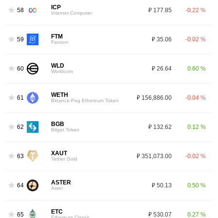
ICP
58
₽ 177.85
-0.22 %
Internet Computer
FTM
59
₽ 35.06
-0.02 %
Fantom
WLD
60
₽ 26.64
0.60 %
Worldcoin
WETH
61
₽ 156,886.00
-0.04 %
Binance-Peg Ethereum Token
BGB
62
₽ 132.62
0.12 %
Bitget Token
XAUT
63
₽ 351,073.00
-0.02 %
Tether Gold
ASTER
64
₽ 50.13
0.50 %
Aster
ETC
65
₽ 530.07
0.27 %
Ethereum Classic