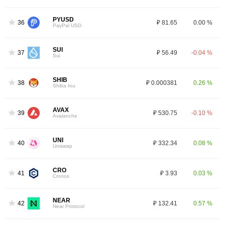
PYUSD
36
₽ 81.65
0.00 %
PayPal USD
SUI
37
₽ 56.49
-0.04 %
Sui
SHIB
38
₽ 0.000381
0.26 %
Shiba Inu
AVAX
39
₽ 530.75
-0.10 %
Avalanche
UNI
40
₽ 332.34
0.08 %
Uniswap
CRO
41
₽ 3.93
0.03 %
Cronos
NEAR
42
₽ 132.41
0.57 %
Near Protocol