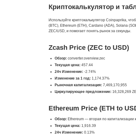
Криптокалькулятор и таб
Используйте криптокалькулятор Coinpaprika, что
(BTC), Ethereum (ETH), Cardano (ADA), Solana (
ZEC/USD, и помогает понять рынок за секунды.
Zcash Price (ZEC to USD)
Обзор:
converter.overview.zec
Текущая цена:
457.44
24ч Изменение:
-2.74%
Изменение за 1 год:
1,174.37%
Рыночная капитализация:
7,469,170,955
Циркулирующее предложение:
16,328,269 Z
Ethereum Price (ETH to US
Обзор:
Ethereum — вторая по капитализации к
Текущая цена:
1,916.39
24ч Изменение:
0.13%