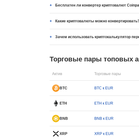
Бесплатен ли конвертер криптовалют Coinpa
Какие криптовалюты можно конвертировать
Зачем использовать криптокалькулятор пер
Торговые пары топовых 
Актив
Торговые пары
BTC
BTC к EUR
ETH
ETH к EUR
BNB
BNB к EUR
XRP
XRP к EUR