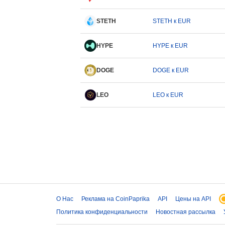
STETH
STETH к EUR
HYPE
HYPE к EUR
DOGE
DOGE к EUR
LEO
LEO к EUR
О Нас
Реклама на CoinPaprika
API
Цены на API
Политика конфиденциальности
Новостная рассылка