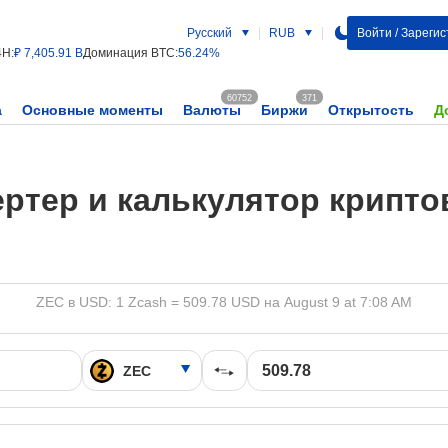
Русский
RUB
Войти / Зареги
4H:
₽ 7,405.91 B
Доминация BTC:
56.24%
60752
371
а
Основные моменты
Валюты
Биржи
Открытость
Д
ртер и калькулятор крипт
ZEC в USD: 1 Zcash = 509.78 USD на August 9 at 7:08 AM