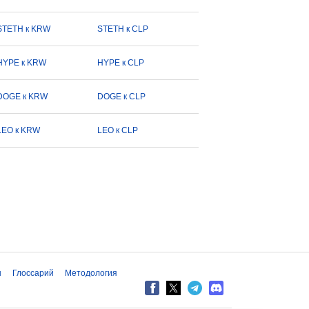
STETH к KRW
STETH к CLP
HYPE к KRW
HYPE к CLP
DOGE к KRW
DOGE к CLP
LEO к KRW
LEO к CLP
ы
Глоссарий
Методология