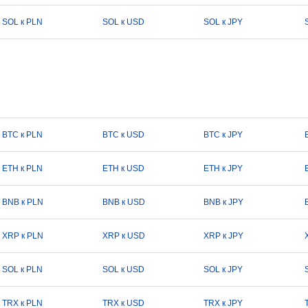
SOL к PLN
SOL к USD
SOL к JPY
BTC к PLN
BTC к USD
BTC к JPY
ETH к PLN
ETH к USD
ETH к JPY
BNB к PLN
BNB к USD
BNB к JPY
XRP к PLN
XRP к USD
XRP к JPY
SOL к PLN
SOL к USD
SOL к JPY
TRX к PLN
TRX к USD
TRX к JPY