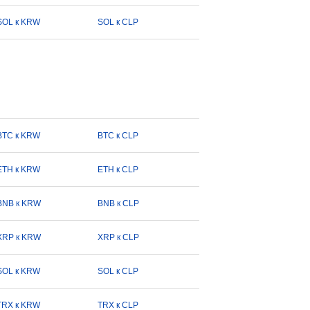
SOL к KRW
SOL к CLP
BTC к KRW
BTC к CLP
ETH к KRW
ETH к CLP
BNB к KRW
BNB к CLP
XRP к KRW
XRP к CLP
SOL к KRW
SOL к CLP
TRX к KRW
TRX к CLP