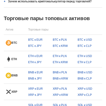
Зачем использовать криптокалькулятор перед торговлей?
Торговые пары топовых активов
Актив
Торговые пары
BTC к EUR
BTC к PLN
BTC к USD
BTC
BTC к JPY
BTC к KRW
BTC к CLP
ETH к EUR
ETH к PLN
ETH к USD
ETH
ETH к JPY
ETH к KRW
ETH к CLP
BNB к EUR
BNB к PLN
BNB к USD
BNB
BNB к JPY
BNB к KRW
BNB к CLP
XRP к EUR
XRP к PLN
XRP к USD
XRP
XRP к JPY
XRP к KRW
XRP к CLP
SOL к EUR
SOL к PLN
SOL к USD