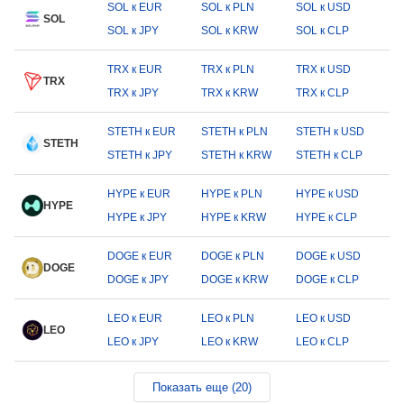
SOL к EUR
SOL к PLN
SOL к USD
SOL
SOL к JPY
SOL к KRW
SOL к CLP
TRX к EUR
TRX к PLN
TRX к USD
TRX
TRX к JPY
TRX к KRW
TRX к CLP
STETH к EUR
STETH к PLN
STETH к USD
STETH
STETH к JPY
STETH к KRW
STETH к CLP
HYPE к EUR
HYPE к PLN
HYPE к USD
HYPE
HYPE к JPY
HYPE к KRW
HYPE к CLP
DOGE к EUR
DOGE к PLN
DOGE к USD
DOGE
DOGE к JPY
DOGE к KRW
DOGE к CLP
LEO к EUR
LEO к PLN
LEO к USD
LEO
LEO к JPY
LEO к KRW
LEO к CLP
Показать еще (20)