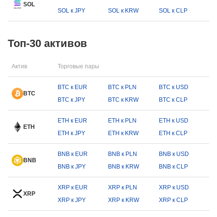
SOL
SOL к JPY
SOL к KRW
SOL к CLP
Топ-30 активов
Актив
Торговые пары
BTC к EUR
BTC к PLN
BTC к USD
BTC
BTC к JPY
BTC к KRW
BTC к CLP
ETH к EUR
ETH к PLN
ETH к USD
ETH
ETH к JPY
ETH к KRW
ETH к CLP
BNB к EUR
BNB к PLN
BNB к USD
BNB
BNB к JPY
BNB к KRW
BNB к CLP
XRP к EUR
XRP к PLN
XRP к USD
XRP
XRP к JPY
XRP к KRW
XRP к CLP