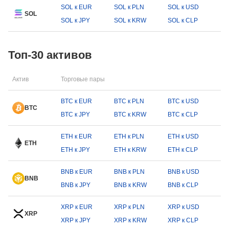
SOL к EUR
SOL к PLN
SOL к USD
SOL
SOL к JPY
SOL к KRW
SOL к CLP
Топ-30 активов
Актив
Торговые пары
BTC к EUR
BTC к PLN
BTC к USD
BTC
BTC к JPY
BTC к KRW
BTC к CLP
ETH к EUR
ETH к PLN
ETH к USD
ETH
ETH к JPY
ETH к KRW
ETH к CLP
BNB к EUR
BNB к PLN
BNB к USD
BNB
BNB к JPY
BNB к KRW
BNB к CLP
XRP к EUR
XRP к PLN
XRP к USD
XRP
XRP к JPY
XRP к KRW
XRP к CLP