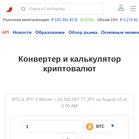
Рыночная капитализация:
₽ 191,391.82 B
(0.51%)
Объём 24H:
₽ 5,274.91
API
Новости
Образование
Обзор рынка
Основные моме
Конвертер и калькулятор
криптовалют
BTC в JPY: 1 Bitcoin = 10,330,567.77 JPY на August 10 at
9:00 AM