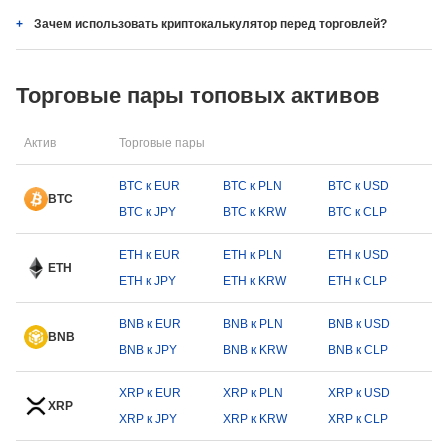
Зачем использовать криптокалькулятор перед торговлей?
Торговые пары топовых активов
Актив
Торговые пары
BTC к EUR
BTC к PLN
BTC к USD
BTC
BTC к JPY
BTC к KRW
BTC к CLP
ETH к EUR
ETH к PLN
ETH к USD
ETH
ETH к JPY
ETH к KRW
ETH к CLP
BNB к EUR
BNB к PLN
BNB к USD
BNB
BNB к JPY
BNB к KRW
BNB к CLP
XRP к EUR
XRP к PLN
XRP к USD
XRP
XRP к JPY
XRP к KRW
XRP к CLP