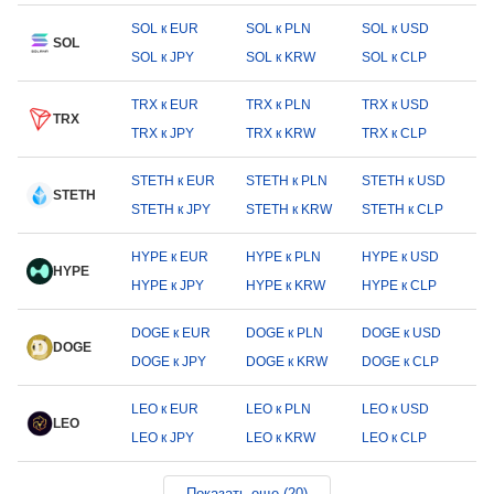
SOL к EUR
SOL к PLN
SOL к USD
SOL
SOL к JPY
SOL к KRW
SOL к CLP
TRX к EUR
TRX к PLN
TRX к USD
TRX
TRX к JPY
TRX к KRW
TRX к CLP
STETH к EUR
STETH к PLN
STETH к USD
STETH
STETH к JPY
STETH к KRW
STETH к CLP
HYPE к EUR
HYPE к PLN
HYPE к USD
HYPE
HYPE к JPY
HYPE к KRW
HYPE к CLP
DOGE к EUR
DOGE к PLN
DOGE к USD
DOGE
DOGE к JPY
DOGE к KRW
DOGE к CLP
LEO к EUR
LEO к PLN
LEO к USD
LEO
LEO к JPY
LEO к KRW
LEO к CLP
Показать еще (20)