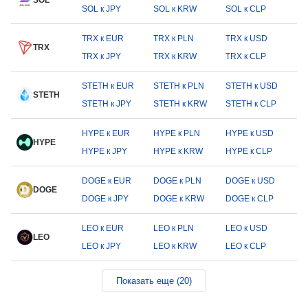
SOL
SOL к JPY
SOL к KRW
SOL к CLP
TRX к EUR
TRX к PLN
TRX к USD
TRX
TRX к JPY
TRX к KRW
TRX к CLP
STETH к EUR
STETH к PLN
STETH к USD
STETH
STETH к JPY
STETH к KRW
STETH к CLP
HYPE к EUR
HYPE к PLN
HYPE к USD
HYPE
HYPE к JPY
HYPE к KRW
HYPE к CLP
DOGE к EUR
DOGE к PLN
DOGE к USD
DOGE
DOGE к JPY
DOGE к KRW
DOGE к CLP
LEO к EUR
LEO к PLN
LEO к USD
LEO
LEO к JPY
LEO к KRW
LEO к CLP
Показать еще (20)