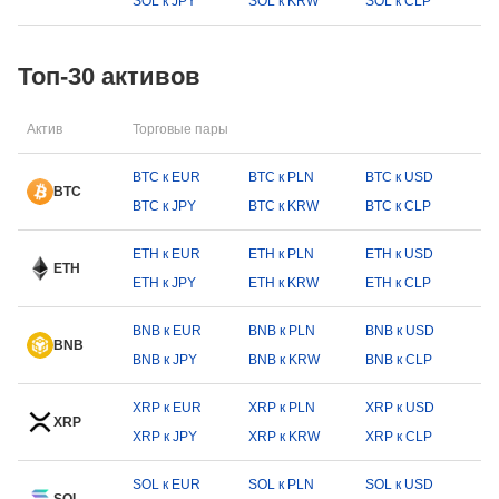
SOL к JPY
SOL к KRW
SOL к CLP
Топ-30 активов
Актив
Торговые пары
BTC к EUR
BTC к PLN
BTC к USD
BTC
BTC к JPY
BTC к KRW
BTC к CLP
ETH к EUR
ETH к PLN
ETH к USD
ETH
ETH к JPY
ETH к KRW
ETH к CLP
BNB к EUR
BNB к PLN
BNB к USD
BNB
BNB к JPY
BNB к KRW
BNB к CLP
XRP к EUR
XRP к PLN
XRP к USD
XRP
XRP к JPY
XRP к KRW
XRP к CLP
SOL к EUR
SOL к PLN
SOL к USD