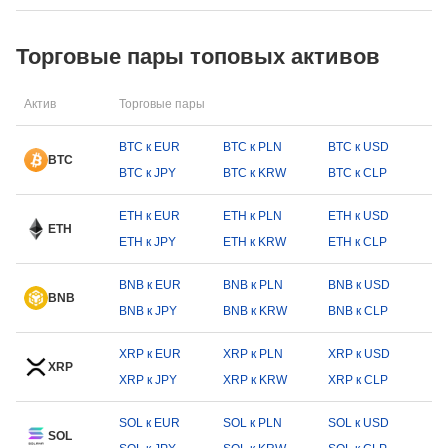
Торговые пары топовых активов
Актив
Торговые пары
BTC к EUR
BTC к PLN
BTC к USD
BTC
BTC к JPY
BTC к KRW
BTC к CLP
ETH к EUR
ETH к PLN
ETH к USD
ETH
ETH к JPY
ETH к KRW
ETH к CLP
BNB к EUR
BNB к PLN
BNB к USD
BNB
BNB к JPY
BNB к KRW
BNB к CLP
XRP к EUR
XRP к PLN
XRP к USD
XRP
XRP к JPY
XRP к KRW
XRP к CLP
SOL к EUR
SOL к PLN
SOL к USD
SOL