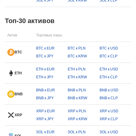
SOL к JPY
SOL к KRW
SOL к CLP
Топ-30 активов
Актив
Торговые пары
BTC к EUR
BTC к PLN
BTC к USD
BTC
BTC к JPY
BTC к KRW
BTC к CLP
ETH к EUR
ETH к PLN
ETH к USD
ETH
ETH к JPY
ETH к KRW
ETH к CLP
BNB к EUR
BNB к PLN
BNB к USD
BNB
BNB к JPY
BNB к KRW
BNB к CLP
XRP к EUR
XRP к PLN
XRP к USD
XRP
XRP к JPY
XRP к KRW
XRP к CLP
SOL к EUR
SOL к PLN
SOL к USD