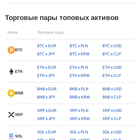
Торговые пары топовых активов
Актив
Торговые пары
BTC к EUR
BTC к PLN
BTC к USD
BTC
BTC к JPY
BTC к KRW
BTC к CLP
ETH к EUR
ETH к PLN
ETH к USD
ETH
ETH к JPY
ETH к KRW
ETH к CLP
BNB к EUR
BNB к PLN
BNB к USD
BNB
BNB к JPY
BNB к KRW
BNB к CLP
XRP к EUR
XRP к PLN
XRP к USD
XRP
XRP к JPY
XRP к KRW
XRP к CLP
SOL к EUR
SOL к PLN
SOL к USD
SOL