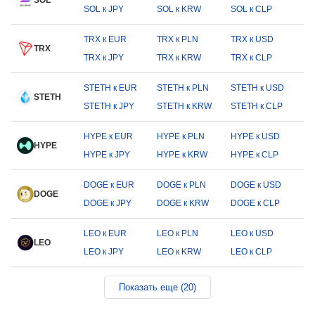
SOL
SOL к JPY
SOL к KRW
SOL к CLP
TRX к EUR
TRX к PLN
TRX к USD
TRX
TRX к JPY
TRX к KRW
TRX к CLP
STETH к EUR
STETH к PLN
STETH к USD
STETH
STETH к JPY
STETH к KRW
STETH к CLP
HYPE к EUR
HYPE к PLN
HYPE к USD
HYPE
HYPE к JPY
HYPE к KRW
HYPE к CLP
DOGE к EUR
DOGE к PLN
DOGE к USD
DOGE
DOGE к JPY
DOGE к KRW
DOGE к CLP
LEO к EUR
LEO к PLN
LEO к USD
LEO
LEO к JPY
LEO к KRW
LEO к CLP
Показать еще (20)