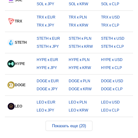
SOL
SOL к JPY
SOL к KRW
SOL к CLP
TRX к EUR
TRX к PLN
TRX к USD
TRX
TRX к JPY
TRX к KRW
TRX к CLP
STETH к EUR
STETH к PLN
STETH к USD
STETH
STETH к JPY
STETH к KRW
STETH к CLP
HYPE к EUR
HYPE к PLN
HYPE к USD
HYPE
HYPE к JPY
HYPE к KRW
HYPE к CLP
DOGE к EUR
DOGE к PLN
DOGE к USD
DOGE
DOGE к JPY
DOGE к KRW
DOGE к CLP
LEO к EUR
LEO к PLN
LEO к USD
LEO
LEO к JPY
LEO к KRW
LEO к CLP
Показать еще (20)