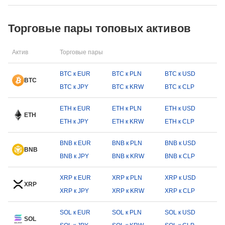
Торговые пары топовых активов
Актив
Торговые пары
BTC к EUR
BTC к PLN
BTC к USD
BTC
BTC к JPY
BTC к KRW
BTC к CLP
ETH к EUR
ETH к PLN
ETH к USD
ETH
ETH к JPY
ETH к KRW
ETH к CLP
BNB к EUR
BNB к PLN
BNB к USD
BNB
BNB к JPY
BNB к KRW
BNB к CLP
XRP к EUR
XRP к PLN
XRP к USD
XRP
XRP к JPY
XRP к KRW
XRP к CLP
SOL к EUR
SOL к PLN
SOL к USD
SOL