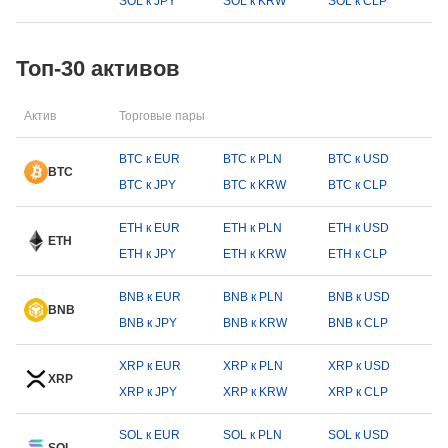
SOL к JPY
SOL к KRW
SOL к CLP
Топ-30 активов
Актив
Торговые пары
BTC к EUR
BTC к PLN
BTC к USD
BTC
BTC к JPY
BTC к KRW
BTC к CLP
ETH к EUR
ETH к PLN
ETH к USD
ETH
ETH к JPY
ETH к KRW
ETH к CLP
BNB к EUR
BNB к PLN
BNB к USD
BNB
BNB к JPY
BNB к KRW
BNB к CLP
XRP к EUR
XRP к PLN
XRP к USD
XRP
XRP к JPY
XRP к KRW
XRP к CLP
SOL к EUR
SOL к PLN
SOL к USD