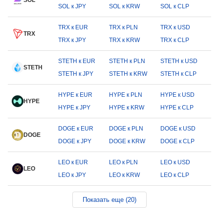
SOL
SOL к JPY
SOL к KRW
SOL к CLP
TRX к EUR
TRX к PLN
TRX к USD
TRX
TRX к JPY
TRX к KRW
TRX к CLP
STETH к EUR
STETH к PLN
STETH к USD
STETH
STETH к JPY
STETH к KRW
STETH к CLP
HYPE к EUR
HYPE к PLN
HYPE к USD
HYPE
HYPE к JPY
HYPE к KRW
HYPE к CLP
DOGE к EUR
DOGE к PLN
DOGE к USD
DOGE
DOGE к JPY
DOGE к KRW
DOGE к CLP
LEO к EUR
LEO к PLN
LEO к USD
LEO
LEO к JPY
LEO к KRW
LEO к CLP
Показать еще (20)