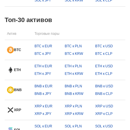
SOL к JPY
SOL к KRW
SOL к CLP
Топ-30 активов
Актив
Торговые пары
BTC к EUR
BTC к PLN
BTC к USD
BTC
BTC к JPY
BTC к KRW
BTC к CLP
ETH к EUR
ETH к PLN
ETH к USD
ETH
ETH к JPY
ETH к KRW
ETH к CLP
BNB к EUR
BNB к PLN
BNB к USD
BNB
BNB к JPY
BNB к KRW
BNB к CLP
XRP к EUR
XRP к PLN
XRP к USD
XRP
XRP к JPY
XRP к KRW
XRP к CLP
SOL к EUR
SOL к PLN
SOL к USD