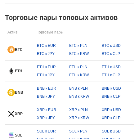
Торговые пары топовых активов
Актив
Торговые пары
BTC к EUR
BTC к PLN
BTC к USD
BTC
BTC к JPY
BTC к KRW
BTC к CLP
ETH к EUR
ETH к PLN
ETH к USD
ETH
ETH к JPY
ETH к KRW
ETH к CLP
BNB к EUR
BNB к PLN
BNB к USD
BNB
BNB к JPY
BNB к KRW
BNB к CLP
XRP к EUR
XRP к PLN
XRP к USD
XRP
XRP к JPY
XRP к KRW
XRP к CLP
SOL к EUR
SOL к PLN
SOL к USD
SOL