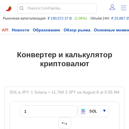
Рыночная капитализация:
₽ 190,072.37 B
(1.06%)
Объём 24H:
₽ 25,887.3
API
Новости
Образование
Обзор рынка
Основные моме
Конвертер и калькулятор
криптовалют
SOL в JPY: 1 Solana = 11,768.3 JPY на August 8 at 5:05 AM