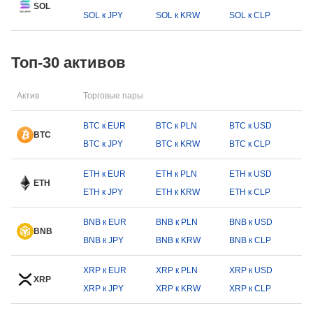
SOL
SOL к JPY
SOL к KRW
SOL к CLP
Топ-30 активов
Актив
Торговые пары
BTC к EUR
BTC к PLN
BTC к USD
BTC
BTC к JPY
BTC к KRW
BTC к CLP
ETH к EUR
ETH к PLN
ETH к USD
ETH
ETH к JPY
ETH к KRW
ETH к CLP
BNB к EUR
BNB к PLN
BNB к USD
BNB
BNB к JPY
BNB к KRW
BNB к CLP
XRP к EUR
XRP к PLN
XRP к USD
XRP
XRP к JPY
XRP к KRW
XRP к CLP