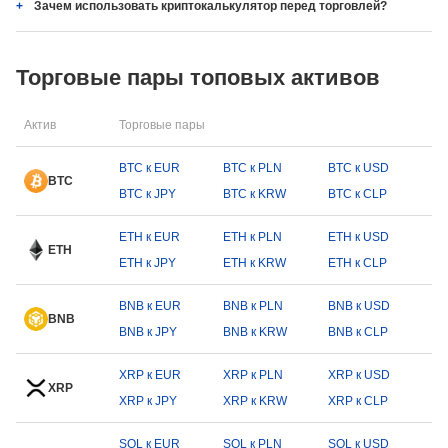
Зачем использовать криптокалькулятор перед торговлей?
Торговые пары топовых активов
Актив
Торговые пары
BTC к EUR
BTC к PLN
BTC к USD
BTC
BTC к JPY
BTC к KRW
BTC к CLP
ETH к EUR
ETH к PLN
ETH к USD
ETH
ETH к JPY
ETH к KRW
ETH к CLP
BNB к EUR
BNB к PLN
BNB к USD
BNB
BNB к JPY
BNB к KRW
BNB к CLP
XRP к EUR
XRP к PLN
XRP к USD
XRP
XRP к JPY
XRP к KRW
XRP к CLP
SOL к EUR
SOL к PLN
SOL к USD