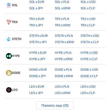
SOL к EUR
SOL к PLN
SOL к USD
SOL
SOL к JPY
SOL к KRW
SOL к CLP
TRX к EUR
TRX к PLN
TRX к USD
TRX
TRX к JPY
TRX к KRW
TRX к CLP
STETH к EUR
STETH к PLN
STETH к USD
STETH
STETH к JPY
STETH к KRW
STETH к CLP
HYPE к EUR
HYPE к PLN
HYPE к USD
HYPE
HYPE к JPY
HYPE к KRW
HYPE к CLP
DOGE к EUR
DOGE к PLN
DOGE к USD
DOGE
DOGE к JPY
DOGE к KRW
DOGE к CLP
LEO к EUR
LEO к PLN
LEO к USD
LEO
LEO к JPY
LEO к KRW
LEO к CLP
Показать еще (20)