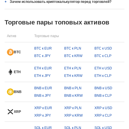
Зачем использовать криптокалькулятор перед торговлей?
Торговые пары топовых активов
Актив
Торговые пары
BTC к EUR
BTC к PLN
BTC к USD
BTC
BTC к JPY
BTC к KRW
BTC к CLP
ETH к EUR
ETH к PLN
ETH к USD
ETH
ETH к JPY
ETH к KRW
ETH к CLP
BNB к EUR
BNB к PLN
BNB к USD
BNB
BNB к JPY
BNB к KRW
BNB к CLP
XRP к EUR
XRP к PLN
XRP к USD
XRP
XRP к JPY
XRP к KRW
XRP к CLP
SOL к EUR
SOL к PLN
SOL к USD