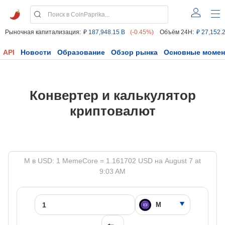
Рыночная капитализация:
₽ 187,948.15 B
(-0.45%)
Объём 24H:
₽ 27,152.
API
Новости
Образование
Обзор рынка
Основные моме
Конвертер и калькулятор
криптовалют
M в USD: 1 MemeCore = 1.161702 USD на August 7 at
9:03 AM