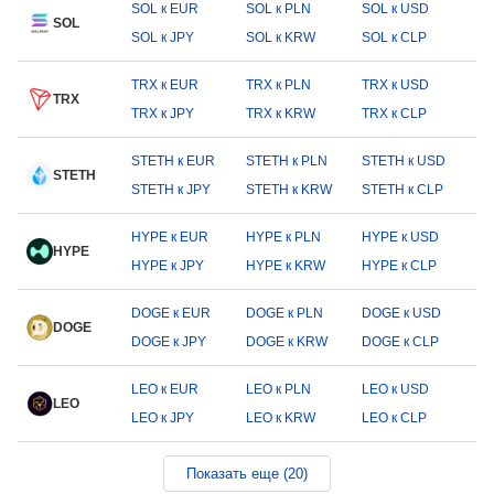
SOL к EUR
SOL к PLN
SOL к USD
SOL
SOL к JPY
SOL к KRW
SOL к CLP
TRX к EUR
TRX к PLN
TRX к USD
TRX
TRX к JPY
TRX к KRW
TRX к CLP
STETH к EUR
STETH к PLN
STETH к USD
STETH
STETH к JPY
STETH к KRW
STETH к CLP
HYPE к EUR
HYPE к PLN
HYPE к USD
HYPE
HYPE к JPY
HYPE к KRW
HYPE к CLP
DOGE к EUR
DOGE к PLN
DOGE к USD
DOGE
DOGE к JPY
DOGE к KRW
DOGE к CLP
LEO к EUR
LEO к PLN
LEO к USD
LEO
LEO к JPY
LEO к KRW
LEO к CLP
Показать еще (20)