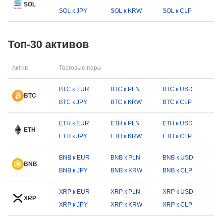
SOL
SOL к JPY
SOL к KRW
SOL к CLP
Топ-30 активов
Актив
Торговые пары
BTC к EUR
BTC к PLN
BTC к USD
BTC
BTC к JPY
BTC к KRW
BTC к CLP
ETH к EUR
ETH к PLN
ETH к USD
ETH
ETH к JPY
ETH к KRW
ETH к CLP
BNB к EUR
BNB к PLN
BNB к USD
BNB
BNB к JPY
BNB к KRW
BNB к CLP
XRP к EUR
XRP к PLN
XRP к USD
XRP
XRP к JPY
XRP к KRW
XRP к CLP