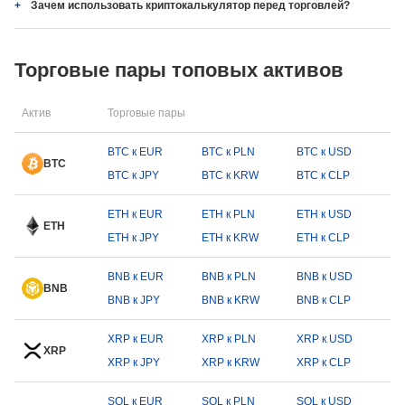
Зачем использовать криптокалькулятор перед торговлей?
Торговые пары топовых активов
Актив
Торговые пары
BTC к EUR
BTC к PLN
BTC к USD
BTC
BTC к JPY
BTC к KRW
BTC к CLP
ETH к EUR
ETH к PLN
ETH к USD
ETH
ETH к JPY
ETH к KRW
ETH к CLP
BNB к EUR
BNB к PLN
BNB к USD
BNB
BNB к JPY
BNB к KRW
BNB к CLP
XRP к EUR
XRP к PLN
XRP к USD
XRP
XRP к JPY
XRP к KRW
XRP к CLP
SOL к EUR
SOL к PLN
SOL к USD