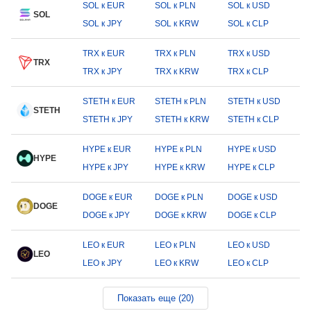
SOL к EUR
SOL к PLN
SOL к USD
SOL
SOL к JPY
SOL к KRW
SOL к CLP
TRX к EUR
TRX к PLN
TRX к USD
TRX
TRX к JPY
TRX к KRW
TRX к CLP
STETH к EUR
STETH к PLN
STETH к USD
STETH
STETH к JPY
STETH к KRW
STETH к CLP
HYPE к EUR
HYPE к PLN
HYPE к USD
HYPE
HYPE к JPY
HYPE к KRW
HYPE к CLP
DOGE к EUR
DOGE к PLN
DOGE к USD
DOGE
DOGE к JPY
DOGE к KRW
DOGE к CLP
LEO к EUR
LEO к PLN
LEO к USD
LEO
LEO к JPY
LEO к KRW
LEO к CLP
Показать еще (20)