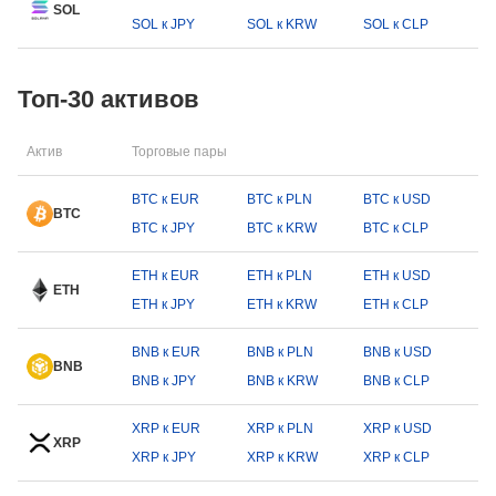
SOL
SOL к JPY
SOL к KRW
SOL к CLP
Топ-30 активов
Актив
Торговые пары
BTC к EUR
BTC к PLN
BTC к USD
BTC
BTC к JPY
BTC к KRW
BTC к CLP
ETH к EUR
ETH к PLN
ETH к USD
ETH
ETH к JPY
ETH к KRW
ETH к CLP
BNB к EUR
BNB к PLN
BNB к USD
BNB
BNB к JPY
BNB к KRW
BNB к CLP
XRP к EUR
XRP к PLN
XRP к USD
XRP
XRP к JPY
XRP к KRW
XRP к CLP