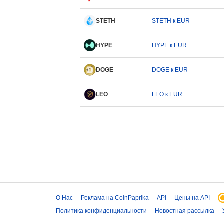
STETH
STETH к EUR
HYPE
HYPE к EUR
DOGE
DOGE к EUR
LEO
LEO к EUR
О Нас
Реклама на CoinPaprika
API
Цены на API
Политика конфиденциальности
Новостная рассылка