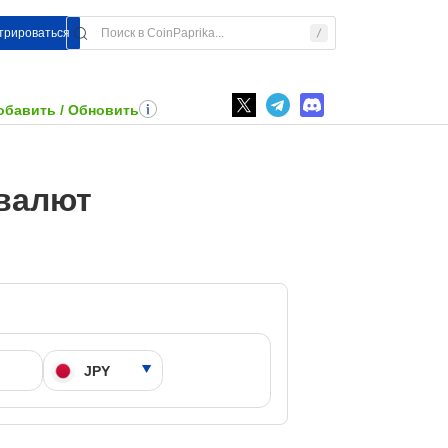
стрироваться
обавить / Обновить
овалют