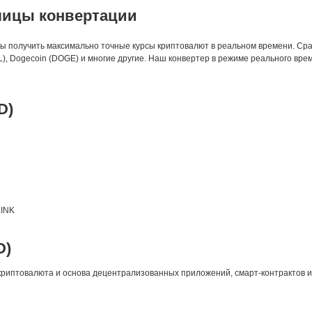
лицы конвертации
бы получить максимально точные курсы криптовалют в реальном времени. Сра
SOL), Dogecoin (DOGE) и многие другие. Наш конвертер в режиме реального в
D)
LINK
D)
риптовалюта и основа децентрализованных приложений, смарт-контрактов и