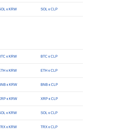
SOL к KRW
SOL к CLP
BTC к KRW
BTC к CLP
ETH к KRW
ETH к CLP
BNB к KRW
BNB к CLP
XRP к KRW
XRP к CLP
SOL к KRW
SOL к CLP
TRX к KRW
TRX к CLP