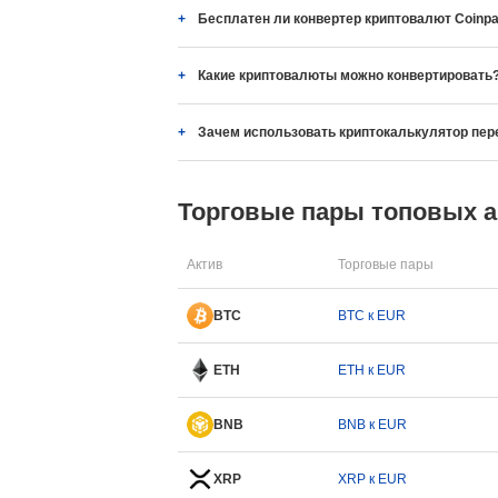
Бесплатен ли конвертер криптовалют Coinpa
Какие криптовалюты можно конвертировать
Зачем использовать криптокалькулятор пер
Торговые пары топовых 
Актив
Торговые пары
BTC
BTC к EUR
ETH
ETH к EUR
BNB
BNB к EUR
XRP
XRP к EUR