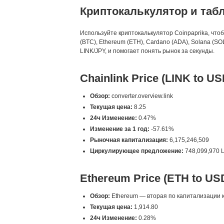
Криптокалькулятор и таб
Используйте криптокалькулятор Coinpaprika, что
(BTC), Ethereum (ETH), Cardano (ADA), Solana (
LINK/JPY, и помогает понять рынок за секунды.
Chainlink Price (LINK to US
Обзор:
converter.overview.link
Текущая цена:
8.25
24ч Изменение:
0.47%
Изменение за 1 год:
-57.61%
Рыночная капитализация:
6,175,246,509
Циркулирующее предложение:
748,099,970 
Ethereum Price (ETH to US
Обзор:
Ethereum — вторая по капитализации к
Текущая цена:
1,914.80
24ч Изменение:
0.28%