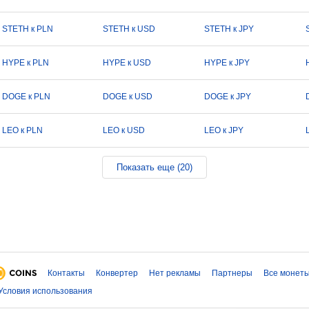
STETH к PLN
STETH к USD
STETH к JPY
HYPE к PLN
HYPE к USD
HYPE к JPY
DOGE к PLN
DOGE к USD
DOGE к JPY
LEO к PLN
LEO к USD
LEO к JPY
Показать еще (20)
Контакты
Конвертер
Нет рекламы
Партнеры
Все монет
Условия использования