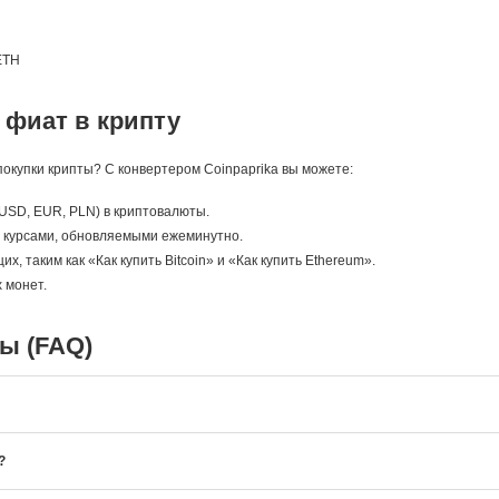
ETH
 фиат в крипту
окупки крипты? С конвертером Coinpaprika вы можете:
USD, EUR, PLN) в криптовалюты.
 с курсами, обновляемыми ежеминутно.
, таким как «Как купить Bitcoin» и «Как купить Ethereum».
 монет.
ы (FAQ)
?