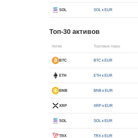
SOL
SOL к EUR
Топ-30 активов
Актив
Торговые пары
BTC
BTC к EUR
ETH
ETH к EUR
BNB
BNB к EUR
XRP
XRP к EUR
SOL
SOL к EUR
TRX
TRX к EUR