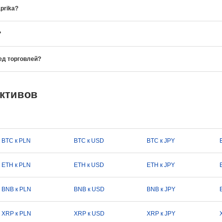
prika?
?
ед торговлей?
активов
BTC к PLN
BTC к USD
BTC к JPY
ETH к PLN
ETH к USD
ETH к JPY
BNB к PLN
BNB к USD
BNB к JPY
XRP к PLN
XRP к USD
XRP к JPY