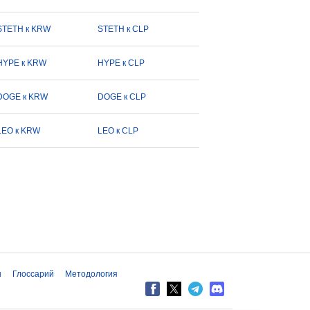
STETH к KRW
STETH к CLP
HYPE к KRW
HYPE к CLP
DOGE к KRW
DOGE к CLP
LEO к KRW
LEO к CLP
ы
Глоссарий
Методология