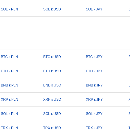
SOL к PLN
SOL к USD
SOL к JPY
BTC к PLN
BTC к USD
BTC к JPY
ETH к PLN
ETH к USD
ETH к JPY
BNB к PLN
BNB к USD
BNB к JPY
XRP к PLN
XRP к USD
XRP к JPY
SOL к PLN
SOL к USD
SOL к JPY
TRX к PLN
TRX к USD
TRX к JPY