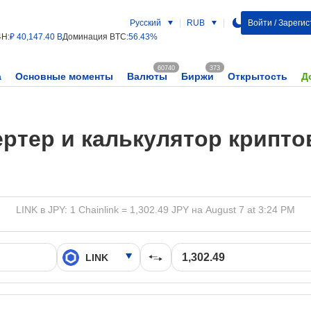
Русский
RUB
Войти / Зареги
4H:
₽ 40,147.40 B
Доминация BTC:
56.43%
60740
373
а
Основные моменты
Валюты
Биржи
Открытость
Д
ртер и калькулятор крипт
LINK в JPY: 1 Chainlink = 1,302.49 JPY на August 7 at 3:24 PM