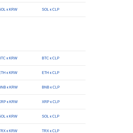
SOL к KRW
SOL к CLP
BTC к KRW
BTC к CLP
ETH к KRW
ETH к CLP
BNB к KRW
BNB к CLP
XRP к KRW
XRP к CLP
SOL к KRW
SOL к CLP
TRX к KRW
TRX к CLP