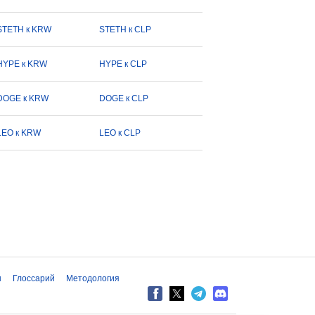
STETH к KRW
STETH к CLP
HYPE к KRW
HYPE к CLP
DOGE к KRW
DOGE к CLP
LEO к KRW
LEO к CLP
ы
Глоссарий
Методология