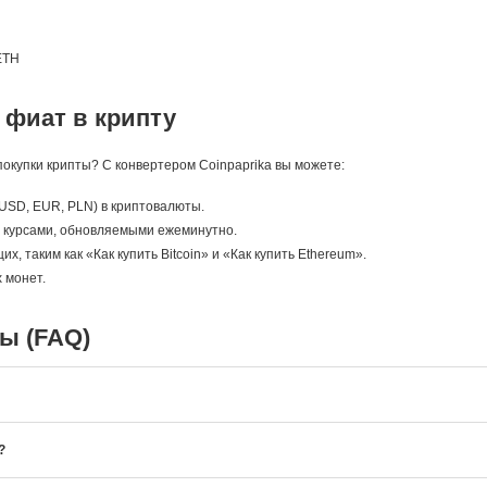
ETH
 фиат в крипту
окупки крипты? С конвертером Coinpaprika вы можете:
USD, EUR, PLN) в криптовалюты.
 с курсами, обновляемыми ежеминутно.
, таким как «Как купить Bitcoin» и «Как купить Ethereum».
 монет.
ы (FAQ)
?