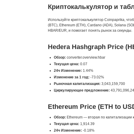
Криптокалькулятор и таб
Используйте криптокалькулятор Coinpaprika, что
(BTC), Ethereum (ETH), Cardano (ADA), Solana (
HBAR/EUR, и помогает понять рынок за секунды.
Hedera Hashgraph Price (
Обзор:
converter.overview.hbar
Текущая цена:
0.07
24ч Изменение:
1.44%
Изменение за 1 год:
-73.02%
Рыночная капитализация:
3,043,159,700
Циркулирующее предложение:
43,791,096,2
Ethereum Price (ETH to US
Обзор:
Ethereum — вторая по капитализации к
Текущая цена:
1,914.39
24ч Изменение:
-0.18%