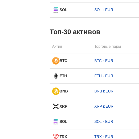
SOL
SOL к EUR
Топ-30 активов
Актив
Торговые пары
BTC
BTC к EUR
ETH
ETH к EUR
BNB
BNB к EUR
XRP
XRP к EUR
SOL
SOL к EUR
TRX
TRX к EUR