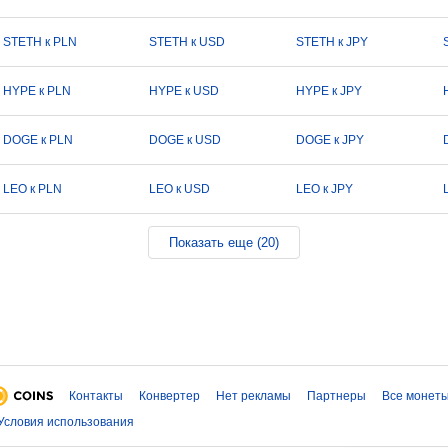
STETH к PLN
STETH к USD
STETH к JPY
HYPE к PLN
HYPE к USD
HYPE к JPY
DOGE к PLN
DOGE к USD
DOGE к JPY
LEO к PLN
LEO к USD
LEO к JPY
Показать еще (20)
Контакты
Конвертер
Нет рекламы
Партнеры
Все монет
Условия использования