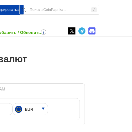
стрироваться
обавить / Обновить
овалют
 AM