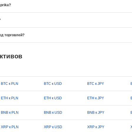
prika?
?
ед торговлей?
активов
BTC к PLN
BTC к USD
BTC к JPY
ETH к PLN
ETH к USD
ETH к JPY
BNB к PLN
BNB к USD
BNB к JPY
XRP к PLN
XRP к USD
XRP к JPY