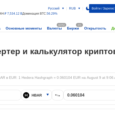
Русский
RUB
Войти / Зареги
4H:
₽ 7,534.12 B
Доминация BTC:
56.29%
60752
371
а
Основные моменты
Валюты
Биржи
Открытость
Д
ртер и калькулятор крипт
AR в EUR: 1 Hedera Hashgraph = 0.060104 EUR на August 9 at 9:06