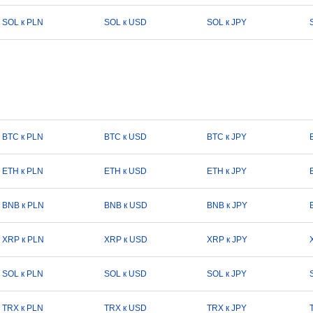
SOL к PLN
SOL к USD
SOL к JPY
BTC к PLN
BTC к USD
BTC к JPY
ETH к PLN
ETH к USD
ETH к JPY
BNB к PLN
BNB к USD
BNB к JPY
XRP к PLN
XRP к USD
XRP к JPY
SOL к PLN
SOL к USD
SOL к JPY
TRX к PLN
TRX к USD
TRX к JPY