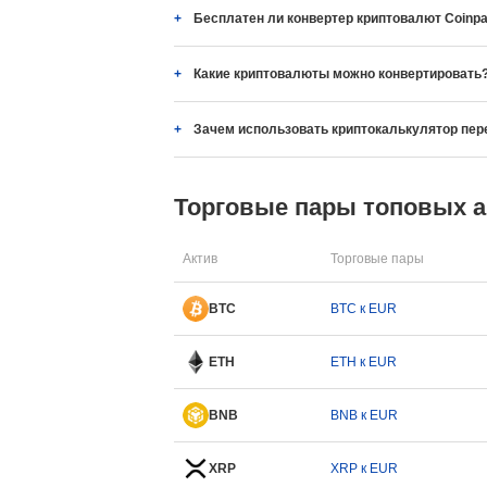
Бесплатен ли конвертер криптовалют Coinpa
Какие криптовалюты можно конвертировать
Зачем использовать криптокалькулятор пер
Торговые пары топовых 
Актив
Торговые пары
BTC
BTC к EUR
ETH
ETH к EUR
BNB
BNB к EUR
XRP
XRP к EUR