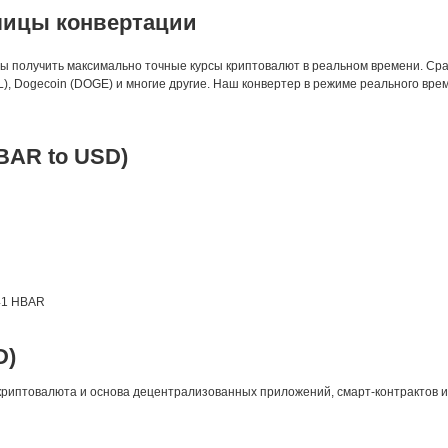
лицы конвертации
бы получить максимально точные курсы криптовалют в реальном времени. Сра
SOL), Dogecoin (DOGE) и многие другие. Наш конвертер в режиме реального в
HBAR to USD)
41 HBAR
D)
риптовалюта и основа децентрализованных приложений, смарт-контрактов и