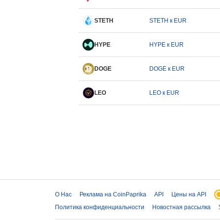
STETH
STETH к EUR
HYPE
HYPE к EUR
DOGE
DOGE к EUR
LEO
LEO к EUR
О Нас
Реклама на CoinPaprika
API
Цены на API
Политика конфиденциальности
Новостная рассылка