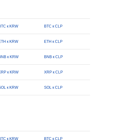
BTC к KRW
BTC к CLP
ETH к KRW
ETH к CLP
BNB к KRW
BNB к CLP
XRP к KRW
XRP к CLP
SOL к KRW
SOL к CLP
BTC к KRW
BTC к CLP