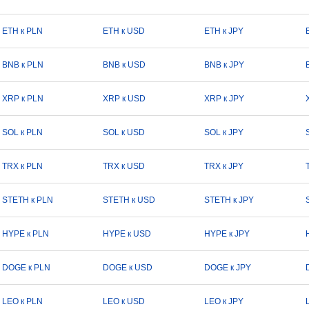
ETH к PLN
ETH к USD
ETH к JPY
BNB к PLN
BNB к USD
BNB к JPY
XRP к PLN
XRP к USD
XRP к JPY
SOL к PLN
SOL к USD
SOL к JPY
TRX к PLN
TRX к USD
TRX к JPY
STETH к PLN
STETH к USD
STETH к JPY
HYPE к PLN
HYPE к USD
HYPE к JPY
DOGE к PLN
DOGE к USD
DOGE к JPY
LEO к PLN
LEO к USD
LEO к JPY