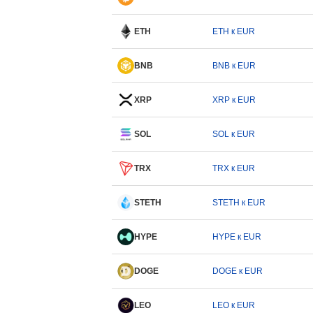
ETH
ETH к EUR
BNB
BNB к EUR
XRP
XRP к EUR
SOL
SOL к EUR
TRX
TRX к EUR
STETH
STETH к EUR
HYPE
HYPE к EUR
DOGE
DOGE к EUR
LEO
LEO к EUR