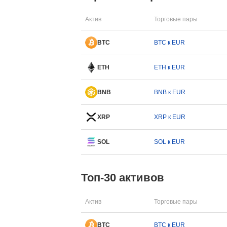
Актив
Торговые пары
BTC
BTC к EUR
ETH
ETH к EUR
BNB
BNB к EUR
XRP
XRP к EUR
SOL
SOL к EUR
Топ-30 активов
Актив
Торговые пары
BTC
BTC к EUR