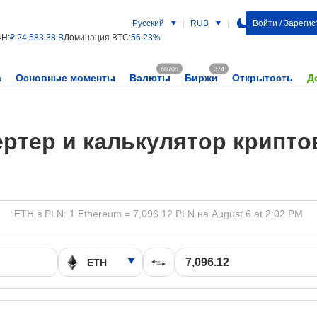
Русский
RUB
Войти / Зареги
4H:
₽ 24,583.38 B
Доминация BTC:
56.23%
60708
374
а
Основные моменты
Валюты
Биржи
Открытость
Д
ртер и калькулятор крипт
ETH в PLN: 1 Ethereum = 7,096.12 PLN на August 6 at 2:02 PM