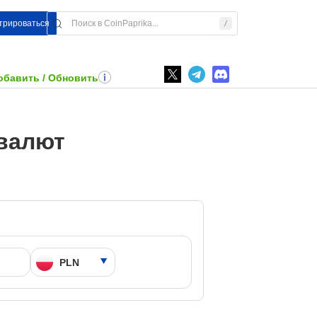
стрироваться
обавить / Обновить
овалют