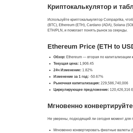
Криптокалькулятор и таб
Используйте криптокалькулятор Coinpaprika, что
(BTC), Ethereum (ETH), Cardano (ADA), Solana (
ETH/PLN, и помогает понять рынок за секунды.
Ethereum Price (ETH to US
Обзор:
Ethereum — вторая по капитализации к
Текущая цена:
1,906.45
24ч Изменение:
1.82%
Изменение за 1 год:
-50.67%
Рыночная капитализация:
229,586,740,006
Циркулирующее предложение:
120,426,316 
Мгновенно конвертируйте
Не уверены, подходящий ли сегодня момент для п
Мгновенно конвертировать фиатные валюты (