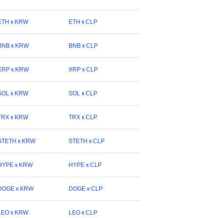
ETH к KRW
ETH к CLP
BNB к KRW
BNB к CLP
XRP к KRW
XRP к CLP
SOL к KRW
SOL к CLP
TRX к KRW
TRX к CLP
STETH к KRW
STETH к CLP
HYPE к KRW
HYPE к CLP
DOGE к KRW
DOGE к CLP
LEO к KRW
LEO к CLP