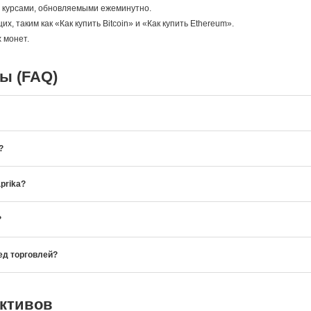
 с курсами, обновляемыми ежеминутно.
, таким как «Как купить Bitcoin» и «Как купить Ethereum».
 монет.
ы (FAQ)
?
prika?
?
ед торговлей?
активов