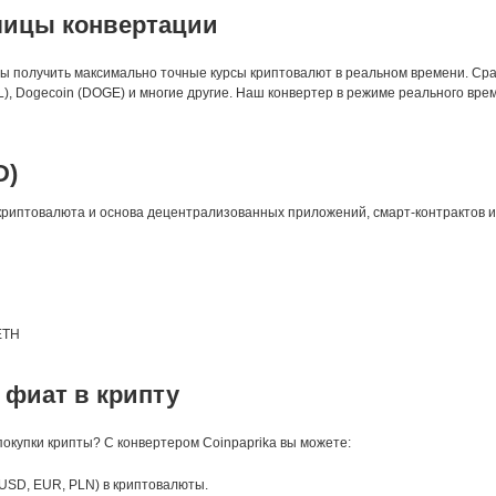
лицы конвертации
бы получить максимально точные курсы криптовалют в реальном времени. Сра
SOL), Dogecoin (DOGE) и многие другие. Наш конвертер в режиме реального в
D)
риптовалюта и основа децентрализованных приложений, смарт-контрактов и
ETH
 фиат в крипту
окупки крипты? С конвертером Coinpaprika вы можете:
USD, EUR, PLN) в криптовалюты.