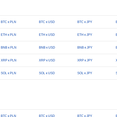
BTC к PLN
BTC к USD
BTC к JPY
ETH к PLN
ETH к USD
ETH к JPY
BNB к PLN
BNB к USD
BNB к JPY
XRP к PLN
XRP к USD
XRP к JPY
SOL к PLN
SOL к USD
SOL к JPY
BTC к PLN
BTC к USD
BTC к JPY