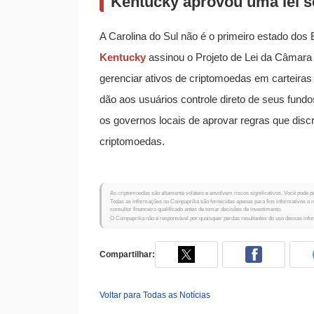
Kentucky aprovou uma lei 
A Carolina do Sul não é o primeiro estado dos
Kentucky
assinou o Projeto de Lei da Câmara 7
gerenciar ativos de criptomoedas em carteir
dão aos usuários controle direto de seus fund
os governos locais de aprovar regras que dis
criptomoedas.
As criptomoedas são altamente voláteis e envolvem riscos significativos. Você pode pe
Todas as informações no Coinpaprika são fornecidas apenas para fins informativos e
consultor financeiro qualificado antes de tomar decisões de investimento.
O Coinpaprika não é responsável por quaisquer perdas resultantes do uso dessas inf
Compartilhar:
Voltar para Todas as Notícias