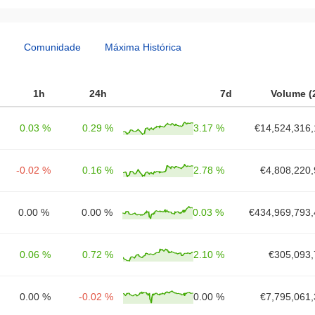
Comunidade
Máxima Histórica
1h
24h
7d
Volume (
0.03 %
0.29 %
3.17 %
€14,524,316,
-0.02 %
0.16 %
2.78 %
€4,808,220,
0.00 %
0.00 %
0.03 %
€434,969,793,
0.06 %
0.72 %
2.10 %
€305,093,
0.00 %
-0.02 %
0.00 %
€7,795,061,