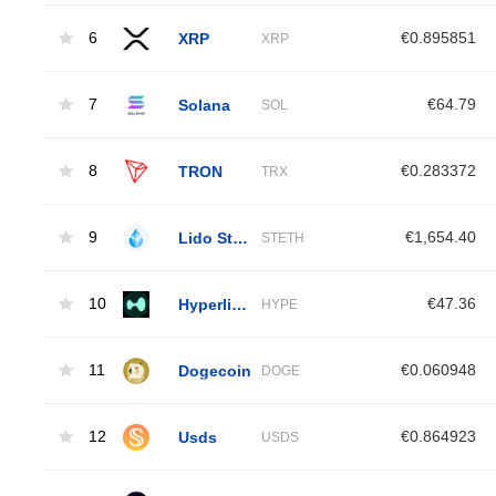
6
XRP
€0.895851
XRP
7
Solana
€64.79
SOL
8
TRON
€0.283372
TRX
9
Lido Staked Ether
€1,654.40
STETH
10
Hyperliquid
€47.36
HYPE
11
Dogecoin
€0.060948
DOGE
12
Usds
€0.864923
USDS