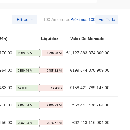
Filtros
100 Anteriores
Próximos 100
Ver Tudo
24h)
Liquidez
Valor De Mercado
176.00
€1,127,883,874,800.00
954.00
€199,544,870,909.00
483.00
€158,421,789,147.00
770.00
€68,441,438,764.00
356.00
€62,413,116,004.00