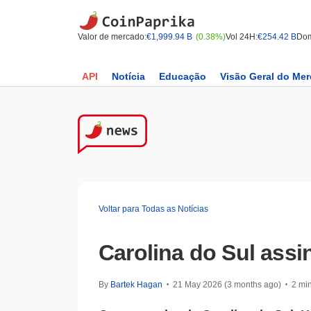
Valor de mercado:
€1,999.94 B
(0.38%)
Vol 24H:
€254.42 B
Dom
API
Notícia
Educação
Visão Geral do Me
Voltar para Todas as Notícias
Carolina do Sul ass
By
Bartek Hagan
21 May 2026 (3 months ago)
2 min
•
•