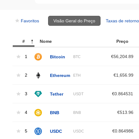
Favoritos
Visão Geral do Preço
Taxas de retorno
#
Nome
Preço
1
Bitcoin
€56,204.89
BTC
2
Ethereum
€1,656.99
ETH
3
Tether
€0.864531
USDT
4
BNB
€513.96
BNB
5
USDC
€0.864986
USDC