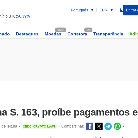
Português
EUR
Entrar 
ínio BTC:
56.39%
60756
372
rcado
Destaques
Moedas
Corretora
Transparência
Adic
ina S. 163, proíbe pagamentos
 de leitura
Compartilhar:
•
CBDC
CRYPTO LAWS
•
•