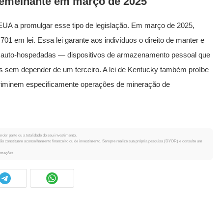
semelhante em março de 2025
 EUA a promulgar esse tipo de legislação. Em março de 2025,
01 em lei. Essa lei garante aos indivíduos o direito de manter e
as auto-hospedadas — dispositivos de armazenamento pessoal que
os sem depender de um terceiro. A lei de Kentucky também proíbe
criminem especificamente operações de mineração de
rder parte ou a totalidade do seu investimento.
 não constituem aconselhamento financeiro ou de investimento. Sempre realize sua própria pesquisa (DYOR) e consulte um
ormações.