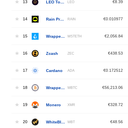
13
LEO Token
€8.39
LEO
14
Rain Protocol
€0.010977
RAIN
15
Wrapped Liquid Staked Ether 2.0
€2,056.84
WSTETH
16
Zcash
€438.53
ZEC
17
Cardano
€0.172512
ADA
18
Wrapped Bitcoin
€56,213.06
WBTC
19
Monero
€328.72
XMR
20
WhiteBIT Coin
€48.56
WBT