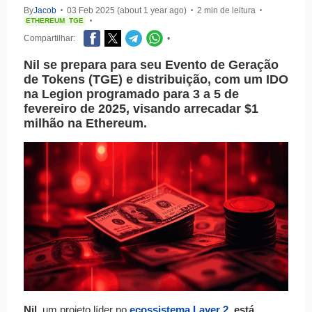
By
Jacob
03 Feb 2025 (about 1 year ago)
2 min de leitura
•
•
•
ETHEREUM
TGE
•
Compartilhar:
•
Nil se prepara para seu Evento de Geração
de Tokens (TGE) e distribuição, com um IDO
na Legion programado para 3 a 5 de
fevereiro de 2025, visando arrecadar $1
milhão na Ethereum.
Nil
, um projeto líder no
ecossistema Layer 2
, está