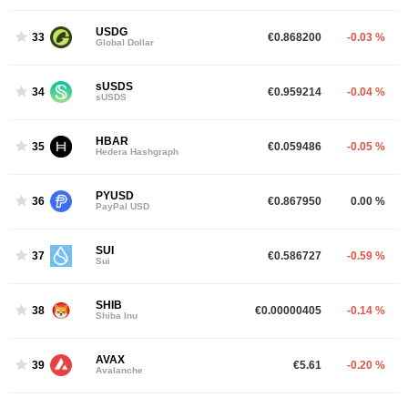
USDG
33
€0.868200
-0.03 %
Global Dollar
sUSDS
34
€0.959214
-0.04 %
sUSDS
HBAR
35
€0.059486
-0.05 %
Hedera Hashgraph
PYUSD
36
€0.867950
0.00 %
PayPal USD
SUI
37
€0.586727
-0.59 %
Sui
SHIB
38
€0.00000405
-0.14 %
Shiba Inu
AVAX
39
€5.61
-0.20 %
Avalanche