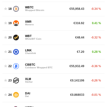
WBTC
18
€55,958.43
-0.34 %
Wrapped Bitcoin
XMR
19
€316.92
0.41 %
Monero
WBT
20
€48.44
-0.32 %
WhiteBIT Coin
LINK
21
€7.20
0.28 %
Chainlink
CBBTC
22
€55,932.49
-0.36 %
Coinbase Wrapped BTC
XLM
23
€0.141106
-0.26 %
Stellar
DAI
24
€0.868033
-0.01 %
Dai