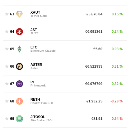
XAUT
63
€3,670.04
0.15 %
Tether Gold
JST
64
€0.091361
0.24 %
JUST
ETC
65
€5.60
0.03 %
Ethereum Classic
ASTER
66
€0.522933
0.31 %
Aster
PI
67
€0.076799
0.32 %
Pi Network
RETH
68
€1,932.25
-0.28 %
Rocket Pool ETH
JITOSOL
69
€81.91
-0.54 %
Jito Staked SOL