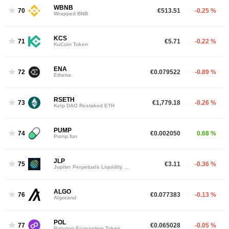
WBNB
70
€513.51
-0.25 %
Wrapped BNB
KCS
71
€5.71
-0.22 %
KuCoin Token
ENA
72
€0.079522
-0.89 %
Ethena
RSETH
73
€1,779.18
-0.26 %
Kelp DAO Restaked ETH
PUMP
74
€0.002050
0.68 %
Pump.fun
JLP
75
€3.11
-0.36 %
Jupiter Perpetuals Liquidity Provider Token
ALGO
76
€0.077383
-0.13 %
Algorand
POL
77
€0.065028
-0.05 %
Polygon Ecosystem Token