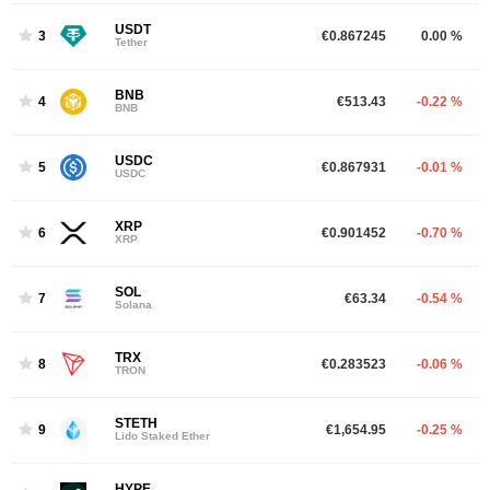
USDT
3
€0.867245
0.00 %
Tether
BNB
4
€513.43
-0.22 %
BNB
USDC
5
€0.867931
-0.01 %
USDC
XRP
6
€0.901452
-0.70 %
XRP
SOL
7
€63.34
-0.54 %
Solana
TRX
8
€0.283523
-0.06 %
TRON
STETH
9
€1,654.95
-0.25 %
Lido Staked Ether
HYPE