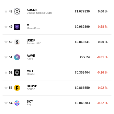
SUSDE
48
€1.077830
0.00 %
Ethena Staked USDe
M
49
€0.989399
-0.58 %
MemeCore
USDF
50
€0.863541
0.00 %
Falcon USD
AAVE
51
€77.24
-0.01 %
Aave
MNT
52
€0.353404
-0.16 %
Mantle
BFUSD
53
€0.866559
-0.02 %
BFUSD
SKY
54
€0.048783
-0.22 %
Sky