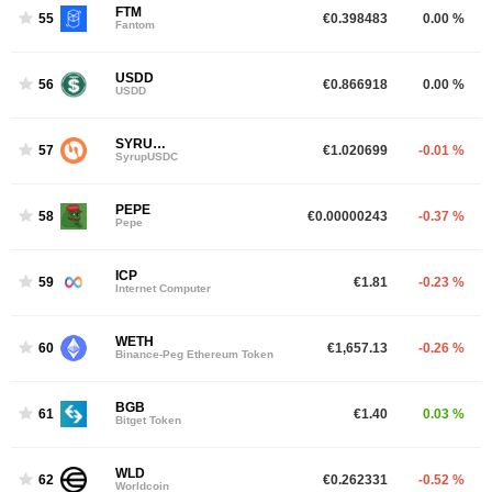
FTM
55
€0.398483
0.00 %
Fantom
USDD
56
€0.866918
0.00 %
USDD
SYRUPUSDC
57
€1.020699
-0.01 %
SyrupUSDC
PEPE
58
€0.00000243
-0.37 %
Pepe
ICP
59
€1.81
-0.23 %
Internet Computer
WETH
60
€1,657.13
-0.26 %
Binance-Peg Ethereum Token
BGB
61
€1.40
0.03 %
Bitget Token
WLD
62
€0.262331
-0.52 %
Worldcoin