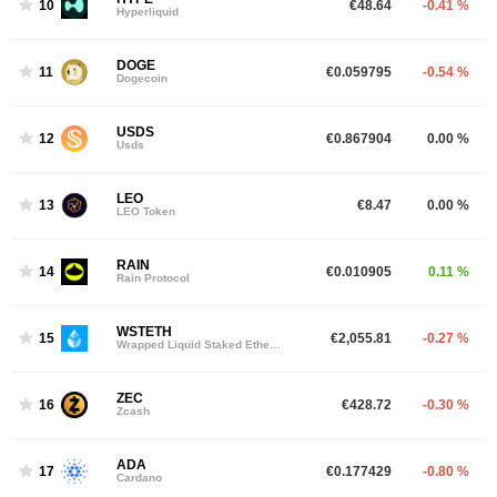
10
€48.64
-0.41 %
Hyperliquid
DOGE
11
€0.059795
-0.54 %
Dogecoin
USDS
12
€0.867904
0.00 %
Usds
LEO
13
€8.47
0.00 %
LEO Token
RAIN
14
€0.010905
0.11 %
Rain Protocol
WSTETH
15
€2,055.81
-0.27 %
Wrapped Liquid Staked Ether 2.0
ZEC
16
€428.72
-0.30 %
Zcash
ADA
17
€0.177429
-0.80 %
Cardano