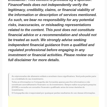
FinanceFeeds does not independently verify the
legitimacy, credibility, claims, or financial viability of
the information or description of services mentioned.
As such, we bear no responsibility for any potential
risks, inaccuracies, or misleading representations
related to the content. This post does not constitute
financial advice or a recommendation and should not
be treated as such. We strongly advise seeking
independent financial guidance from a qualified and
regulated professional before engaging in any
investment or financial activities. Please review our
full disclaimer for more details.
As criptomoedas são altamente voláteis e envolvem riscos significativos. Você pode perder parte
ou a totalidade do seu investimento.
Todas as informações no Coinpaprika são fornecidas apenas para fins informativos e não
constituem aconselhamento financeiro ou de investimento. Sempre realize sua própria pesquisa
(DYOR) e consulte um consultor financeiro qualificado antes de tomar decisões de
investimento.
O Coinpaprika não é responsável por quaisquer perdas resultantes do uso dessas informações.