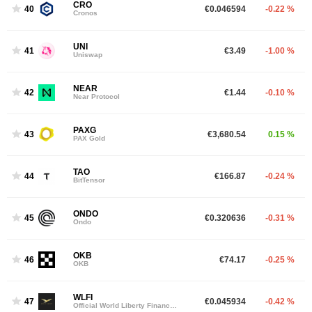
CRO
40
€0.046594
-0.22 %
Cronos
UNI
41
€3.49
-1.00 %
Uniswap
NEAR
42
€1.44
-0.10 %
Near Protocol
PAXG
43
€3,680.54
0.15 %
PAX Gold
TAO
44
€166.87
-0.24 %
BitTensor
ONDO
45
€0.320636
-0.31 %
Ondo
OKB
46
€74.17
-0.25 %
OKB
WLFI
47
€0.045934
-0.42 %
Official World Liberty Financial