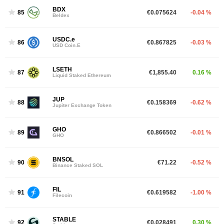
BDX
85
€0.075624
-0.04 %
Beldex
USDC.e
86
€0.867825
-0.03 %
USD Coin.E
LSETH
87
€1,855.40
0.16 %
Liquid Staked Ethereum
JUP
88
€0.158369
-0.62 %
Jupiter Exchange Token
GHO
89
€0.866502
-0.01 %
GHO
BNSOL
90
€71.22
-0.52 %
Binance Staked SOL
FIL
91
€0.619582
-1.00 %
Filecoin
STABLE
92
€0.028491
0.30 %