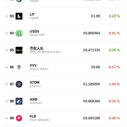
Stable
LIT
93
€1.99
0.22 %
Lighter
USD0
94
€0.866984
-0.01 %
Usual USD
币安人生
95
€0.471335
0.30 %
币安人生 (BinanceLife)
VVV
96
€9.88
-0.57 %
Venice Token
ATOM
97
€1.185000
-1.00 %
Cosmos
ARB
98
€0.068380
-0.16 %
Arbitrum
FLR
99
€0.005189
-0.46 %
Flare Network