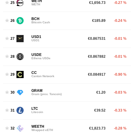
WETH
25
€1,656.73
-0.27 %
WETH
BCH
26
€185.89
-0.24 %
Bitcoin Cash
USD1
27
€0.867531
-0.01 %
USD1
USDE
28
€0.867882
-0.01 %
Ethena USDe
CC
29
€0.084917
-0.90 %
Canton Network
GRAM
30
€1.20
-0.03 %
Gram (prev. Toncoin)
LTC
31
€39.52
-0.33 %
Litecoin
WEETH
32
€1,823.73
-0.28 %
Wrapped eETH