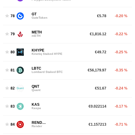
GT
78
€5.78
-0.20 %
GateToken
METH
79
€1,816.12
-0.22 %
mETH
KHYPE
80
€49.72
-0.25 %
Kinetiq Staked HYPE
LBTC
81
€56,179.97
-0.35 %
Lombard Staked BTC
QNT
82
€51.67
-0.24 %
Quant
KAS
83
€0.022114
-0.17 %
Kaspa
RENDER
84
€1.157213
-0.71 %
Render