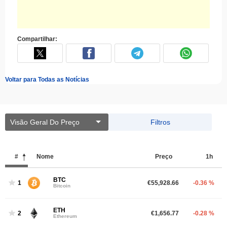
Compartilhar:
Voltar para Todas as Notícias
Visão Geral Do Preço
Filtros
#
Nome
Preço
1h
BTC
1
€55,928.66
-0.36 %
Bitcoin
ETH
2
€1,656.77
-0.28 %
Ethereum