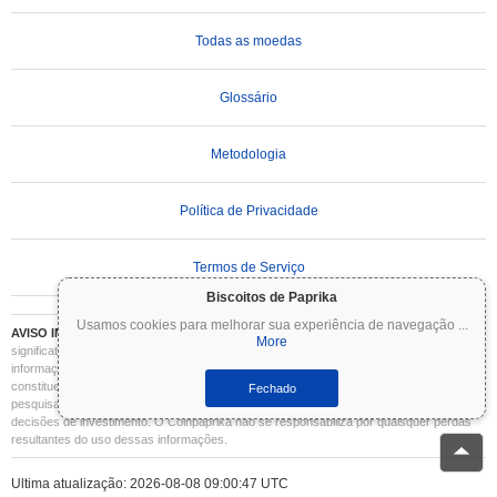
Todas as moedas
Glossário
Metodologia
Política de Privacidade
Termos de Serviço
Biscoitos de Paprika
Usamos cookies para melhorar sua experiência de navegação
...
AVISO IMPORTANTE:
As criptomoedas são altamente voláteis e envolvem riscos
More
significativos. Você pode perder parte ou todo o seu investimento. Todas as
informações no Coinpaprika são fornecidas apenas para fins informativos e não
constituem aconselhamento financeiro ou de investimento. Sempre faça sua própria
Fechado
pesquisa (DYOR) e consulte um consultor financeiro qualificado antes de tomar
decisões de investimento. O Coinpaprika não se responsabiliza por quaisquer perdas
resultantes do uso dessas informações.
Ultima atualização: 2026-08-08 09:00:47 UTC