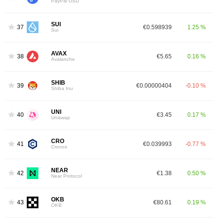
PayPal USD
SUI
37
€0.598939
1.25 %
Sui
AVAX
38
€5.65
0.16 %
Avalanche
SHIB
39
€0.00000404
-0.10 %
Shiba Inu
UNI
40
€3.45
0.17 %
Uniswap
CRO
41
€0.039993
-0.77 %
Cronos
NEAR
42
€1.38
0.50 %
Near Protocol
OKB
43
€80.61
0.19 %
OKB