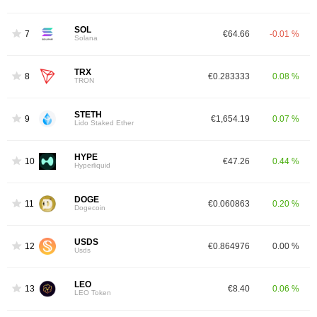
SOL
7
€64.66
-0.01 %
Solana
TRX
8
€0.283333
0.08 %
TRON
STETH
9
€1,654.19
0.07 %
Lido Staked Ether
HYPE
10
€47.26
0.44 %
Hyperliquid
DOGE
11
€0.060863
0.20 %
Dogecoin
USDS
12
€0.864976
0.00 %
Usds
LEO
13
€8.40
0.06 %
LEO Token