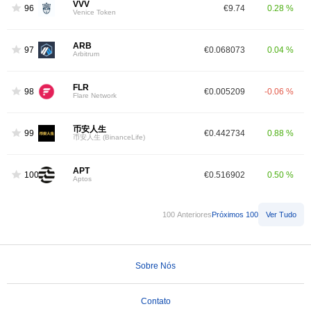
VVV
96
€9.74
0.28 %
Venice Token
ARB
97
€0.068073
0.04 %
Arbitrum
FLR
98
€0.005209
-0.06 %
Flare Network
币安人生
99
€0.442734
0.88 %
币安人生 (BinanceLife)
APT
100
€0.516902
0.50 %
Aptos
100 Anteriores
Próximos 100
Ver Tudo
Sobre Nós
Contato