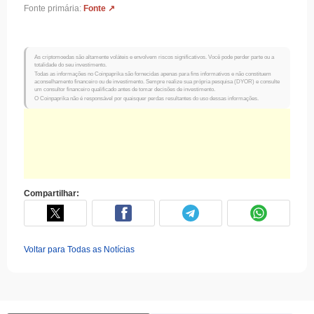
Fonte primária:
Fonte ↗
As criptomoedas são altamente voláteis e envolvem riscos significativos. Você pode perder parte ou a
totalidade do seu investimento.
Todas as informações no Coinpaprika são fornecidas apenas para fins informativos e não constituem
aconselhamento financeiro ou de investimento. Sempre realize sua própria pesquisa (DYOR) e consulte
um consultor financeiro qualificado antes de tomar decisões de investimento.
O Coinpaprika não é responsável por quaisquer perdas resultantes do uso dessas informações.
Compartilhar:
Voltar para Todas as Notícias