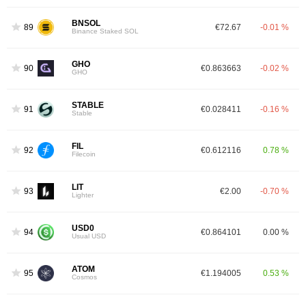
BNSOL
89
€72.67
-0.01 %
Binance Staked SOL
GHO
90
€0.863663
-0.02 %
GHO
STABLE
91
€0.028411
-0.16 %
Stable
FIL
92
€0.612116
0.78 %
Filecoin
LIT
93
€2.00
-0.70 %
Lighter
USD0
94
€0.864101
0.00 %
Usual USD
ATOM
95
€1.194005
0.53 %
Cosmos