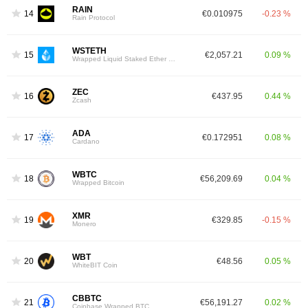
RAIN
14
€0.010975
-0.23 %
Rain Protocol
WSTETH
15
€2,057.21
0.09 %
Wrapped Liquid Staked Ether 2.0
ZEC
16
€437.95
0.44 %
Zcash
ADA
17
€0.172951
0.08 %
Cardano
WBTC
18
€56,209.69
0.04 %
Wrapped Bitcoin
XMR
19
€329.85
-0.15 %
Monero
WBT
20
€48.56
0.05 %
WhiteBIT Coin
CBBTC
21
€56,191.27
0.02 %
Coinbase Wrapped BTC