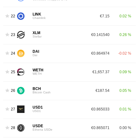
LINK
22
€7.15
0.02 %
Chainlink
XLM
23
€0.141540
0.26 %
Stellar
DAI
24
€0.864974
-0.02 %
Dai
WETH
25
€1,657.37
0.09 %
WETH
BCH
26
€187.54
0.05 %
Bitcoin Cash
USD1
27
€0.865033
0.01 %
USD1
USDE
28
€0.865071
0.00 %
Ethena USDe