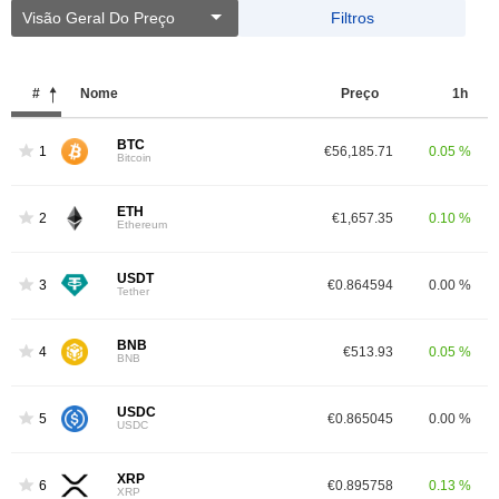
Visão Geral Do Preço
Filtros
#
Nome
Preço
1h
BTC
1
€56,185.71
0.05 %
Bitcoin
ETH
2
€1,657.35
0.10 %
Ethereum
USDT
3
€0.864594
0.00 %
Tether
BNB
4
€513.93
0.05 %
BNB
USDC
5
€0.865045
0.00 %
USDC
XRP
6
€0.895758
0.13 %
XRP