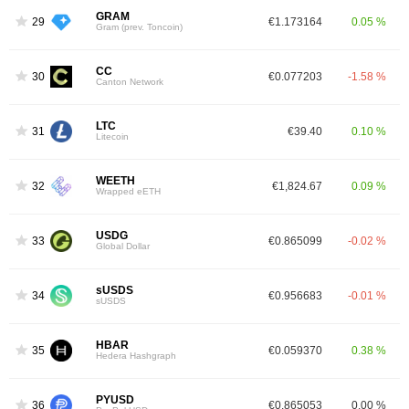
GRAM
29
€1.173164
0.05 %
Gram (prev. Toncoin)
CC
30
€0.077203
-1.58 %
Canton Network
LTC
31
€39.40
0.10 %
Litecoin
WEETH
32
€1,824.67
0.09 %
Wrapped eETH
USDG
33
€0.865099
-0.02 %
Global Dollar
sUSDS
34
€0.956683
-0.01 %
sUSDS
HBAR
35
€0.059370
0.38 %
Hedera Hashgraph
PYUSD
36
€0.865053
0.00 %