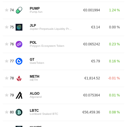
PUMP
74
€0.001994
1.24 %
Pump.fun
JLP
75
€3.14
0.00 %
Jupiter Perpetuals Liquidity Provider Token
POL
76
€0.065242
0.23 %
Polygon Ecosystem Token
GT
77
€5.79
0.16 %
GateToken
METH
78
€1,814.52
-0.01 %
mETH
ALGO
79
€0.075364
0.01 %
Algorand
LBTC
80
€56,459.36
0.08 %
Lombard Staked BTC