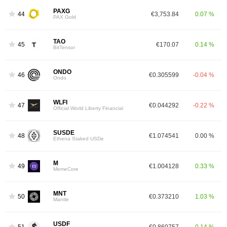
PAXG
44
€3,753.84
0.07 %
PAX Gold
TAO
45
€170.07
0.14 %
BitTensor
ONDO
46
€0.305599
-0.04 %
Ondo
WLFI
47
€0.044292
-0.22 %
Official World Liberty Financial
SUSDE
48
€1.074541
0.00 %
Ethena Staked USDe
M
49
€1.004128
0.33 %
MemeCore
MNT
50
€0.373210
1.03 %
Mantle
USDF
51
€0.860757
0.14 %