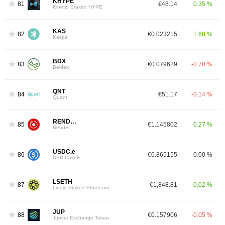
KHYPE
81
€48.14
0.35 %
Kinetiq Staked HYPE
KAS
82
€0.023215
1.68 %
Kaspa
BDX
83
€0.079629
-0.70 %
Beldex
QNT
84
€51.17
-0.14 %
Quant
RENDER
85
€1.145802
0.27 %
Render
USDC.e
86
€0.865155
0.00 %
USD Coin.E
LSETH
87
€1,848.81
0.02 %
Liquid Staked Ethereum
JUP
88
€0.157906
-0.05 %
Jupiter Exchange Token