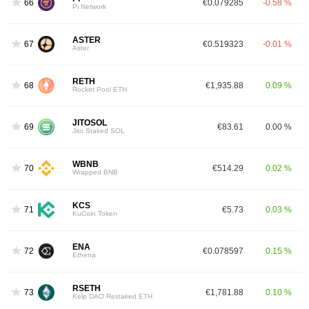
66
€0.079285
-0.58 %
Pi Network
ASTER
67
€0.519323
-0.01 %
Aster
RETH
68
€1,935.88
0.09 %
Rocket Pool ETH
JITOSOL
69
€83.61
0.00 %
Jito Staked SOL
WBNB
70
€514.29
0.02 %
Wrapped BNB
KCS
71
€5.73
0.03 %
KuCoin Token
ENA
72
€0.078597
0.15 %
Ethena
RSETH
73
€1,781.88
0.10 %
Kelp DAO Restaked ETH