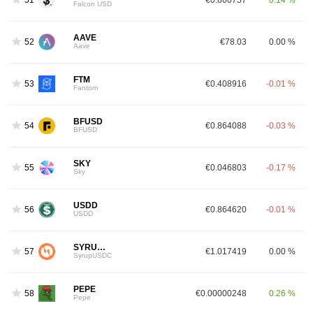
Falcon USD
AAVE
52
€78.03
0.00 %
Aave
FTM
53
€0.408916
-0.01 %
Fantom
BFUSD
54
€0.864088
-0.03 %
BFUSD
SKY
55
€0.046803
-0.17 %
Sky
USDD
56
€0.864620
-0.01 %
USDD
SYRUPUSDC
57
€1.017419
0.00 %
SyrupUSDC
PEPE
58
€0.00000248
0.26 %
Pepe