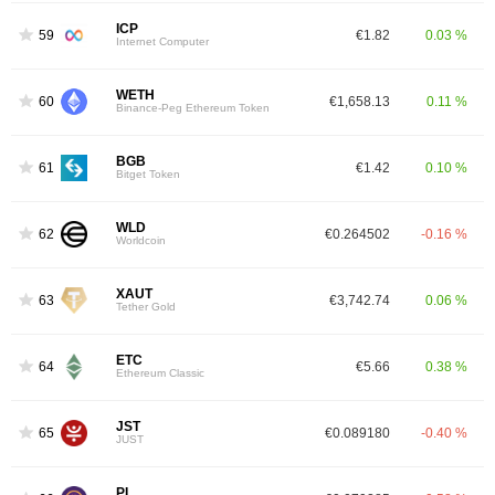
ICP
59
€1.82
0.03 %
Internet Computer
WETH
60
€1,658.13
0.11 %
Binance-Peg Ethereum Token
BGB
61
€1.42
0.10 %
Bitget Token
WLD
62
€0.264502
-0.16 %
Worldcoin
XAUT
63
€3,742.74
0.06 %
Tether Gold
ETC
64
€5.66
0.38 %
Ethereum Classic
JST
65
€0.089180
-0.40 %
JUST
PI