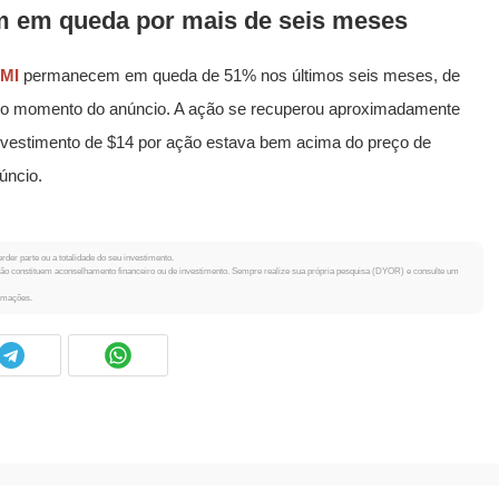
 em queda por mais de seis meses
MI
permanecem em queda de 51% nos últimos seis meses, de
no momento do anúncio. A ação se recuperou aproximadamente
nvestimento de $14 por ação estava bem acima do preço de
úncio.
rder parte ou a totalidade do seu investimento.
 não constituem aconselhamento financeiro ou de investimento. Sempre realize sua própria pesquisa (DYOR) e consulte um
ormações.