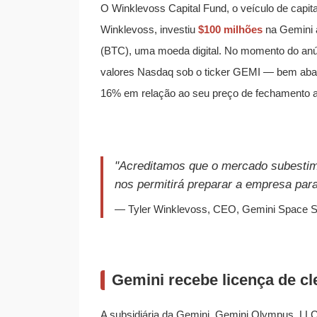
O Winklevoss Capital Fund, o veículo de capit
Winklevoss, investiu
$100 milhões
na Gemini a
(BTC), uma moeda digital. No momento do anú
valores Nasdaq sob o ticker GEMI — bem abai
16% em relação ao seu preço de fechamento an
"Acreditamos que o mercado subestimo
nos permitirá preparar a empresa par
— Tyler Winklevoss, CEO, Gemini Space St
Gemini recebe licença de c
A subsidiária da Gemini, Gemini Olympus, L