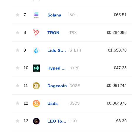
7
Solana
€65.51
SOL
8
TRON
€0.284088
TRX
9
Lido Staked Ether
€1,658.78
STETH
10
Hyperliquid
€47.23
HYPE
11
Dogecoin
€0.061244
DOGE
12
Usds
€0.864976
USDS
13
LEO Token
€8.39
LEO