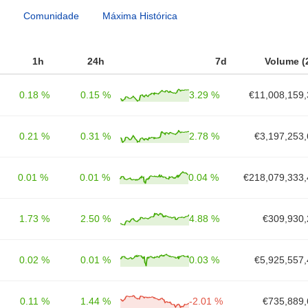
Comunidade
Máxima Histórica
1h
24h
7d
Volume (
0.18 %
0.15 %
3.29 %
€11,008,159,
0.21 %
0.31 %
2.78 %
€3,197,253,
0.01 %
0.01 %
0.04 %
€218,079,333,
1.73 %
2.50 %
4.88 %
€309,930,
0.02 %
0.01 %
0.03 %
€5,925,557,
0.11 %
1.44 %
-2.01 %
€735,889,