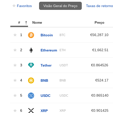
Favoritos
Visão Geral do Preço
Taxas de retorno
#
Nome
Preço
1
Bitcoin
€56,287.10
BTC
2
Ethereum
€1,662.51
ETH
3
Tether
€0.864526
USDT
4
BNB
€524.17
BNB
5
USDC
€0.865140
USDC
6
XRP
€0.901425
XRP