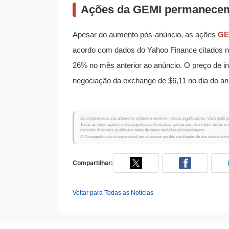
Ações da GEMI permanecem
Apesar do aumento pós-anúncio, as ações
GE
acordo com dados do Yahoo Finance citados 
26% no mês anterior ao anúncio. O preço de i
negociação da exchange de $6,11 no dia do an
As criptomoedas são altamente voláteis e envolvem riscos significativos. Você pode pe
Todas as informações no Coinpaprika são fornecidas apenas para fins informativos e
consultor financeiro qualificado antes de tomar decisões de investimento.
O Coinpaprika não é responsável por quaisquer perdas resultantes do uso dessas inf
Compartilhar:
Voltar para Todas as Notícias