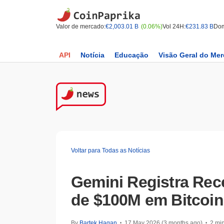
Valor de mercado:
€2,003.01 B
(0.06%)
Vol 24H:
€231.83 B
Dom
API
Notícia
Educação
Visão Geral do Me
Voltar para Todas as Notícias
Gemini Registra Rece
de $100M em Bitcoin
By
Bartek Hagan
17 May 2026 (3 months ago)
2 min
•
•