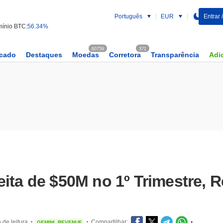
Português
EUR
Entrar 
ínio BTC:
56.34%
60759
371
rcado
Destaques
Moedas
Corretora
Transparência
Adic
ita de $50M no 1º Trimestre, 
 de leitura
Compartilhar:
•
GEMINI
REVENUE
•
•