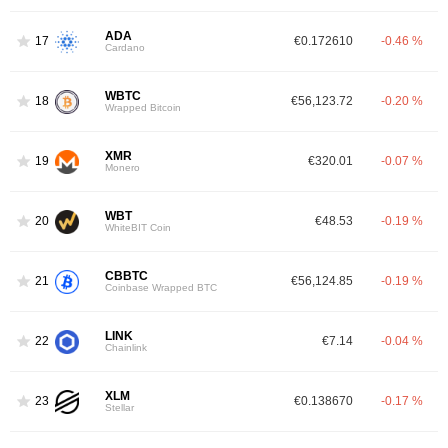
ADA
17
€0.172610
-0.46 %
Cardano
WBTC
18
€56,123.72
-0.20 %
Wrapped Bitcoin
XMR
19
€320.01
-0.07 %
Monero
WBT
20
€48.53
-0.19 %
WhiteBIT Coin
CBBTC
21
€56,124.85
-0.19 %
Coinbase Wrapped BTC
LINK
22
€7.14
-0.04 %
Chainlink
XLM
23
€0.138670
-0.17 %
Stellar