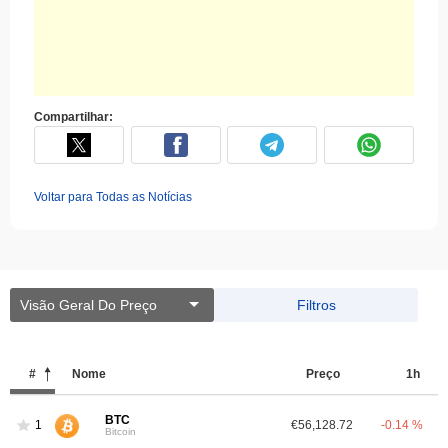
Compartilhar:
Voltar para Todas as Notícias
Visão Geral Do Preço
Filtros
#
Nome
Preço
1h
BTC
1
€56,128.72
-0.14 %
Bitcoin