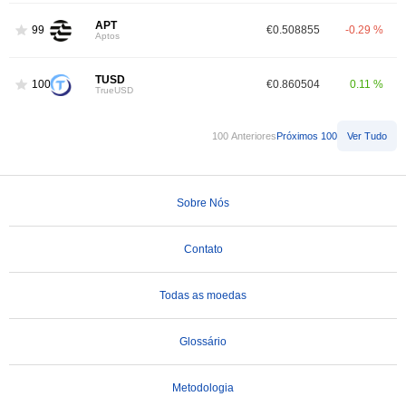
APT
99
€0.508855
-0.29 %
Aptos
TUSD
100
€0.860504
0.11 %
TrueUSD
100 Anteriores
Próximos 100
Ver Tudo
Sobre Nós
Contato
Todas as moedas
Glossário
Metodologia