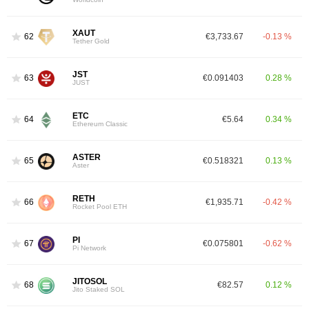
XAUT
62
€3,733.67
-0.13 %
Tether Gold
JST
63
€0.091403
0.28 %
JUST
ETC
64
€5.64
0.34 %
Ethereum Classic
ASTER
65
€0.518321
0.13 %
Aster
RETH
66
€1,935.71
-0.42 %
Rocket Pool ETH
PI
67
€0.075801
-0.62 %
Pi Network
JITOSOL
68
€82.57
0.12 %
Jito Staked SOL