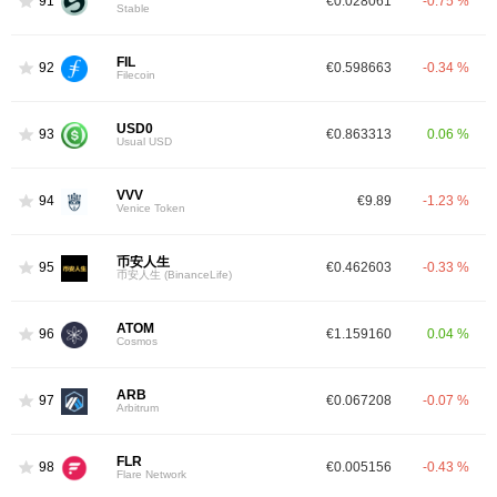
91
€0.028061
-0.75 %
Stable
FIL
92
€0.598663
-0.34 %
Filecoin
USD0
93
€0.863313
0.06 %
Usual USD
VVV
94
€9.89
-1.23 %
Venice Token
币安人生
95
€0.462603
-0.33 %
币安人生 (BinanceLife)
ATOM
96
€1.159160
0.04 %
Cosmos
ARB
97
€0.067208
-0.07 %
Arbitrum
FLR
98
€0.005156
-0.43 %
Flare Network