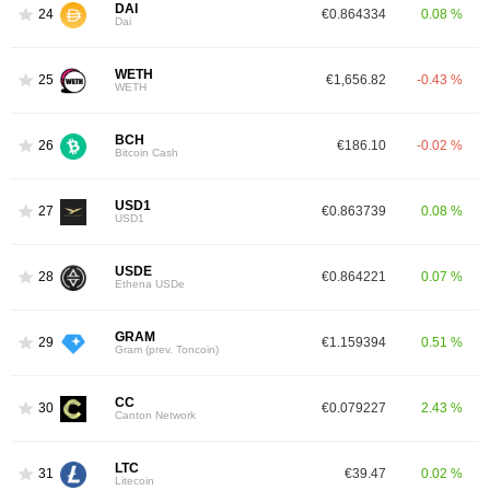
DAI
24
€0.864334
0.08 %
Dai
WETH
25
€1,656.82
-0.43 %
WETH
BCH
26
€186.10
-0.02 %
Bitcoin Cash
USD1
27
€0.863739
0.08 %
USD1
USDE
28
€0.864221
0.07 %
Ethena USDe
GRAM
29
€1.159394
0.51 %
Gram (prev. Toncoin)
CC
30
€0.079227
2.43 %
Canton Network
LTC
31
€39.47
0.02 %
Litecoin