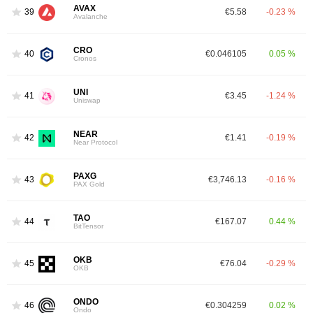
AVAX
39
€5.58
-0.23 %
Avalanche
CRO
40
€0.046105
0.05 %
Cronos
UNI
41
€3.45
-1.24 %
Uniswap
NEAR
42
€1.41
-0.19 %
Near Protocol
PAXG
43
€3,746.13
-0.16 %
PAX Gold
TAO
44
€167.07
0.44 %
BitTensor
OKB
45
€76.04
-0.29 %
OKB
ONDO
46
€0.304259
0.02 %
Ondo