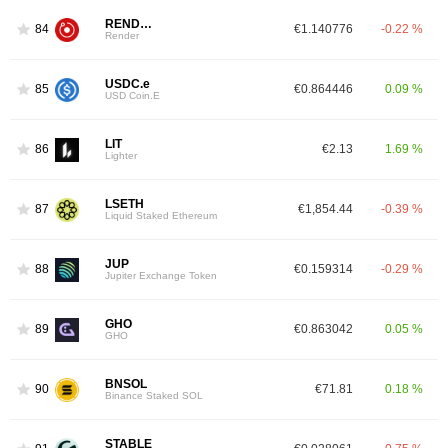
RENDER
84
€1.140776
-0.22 %
Render
USDC.e
85
€0.864446
0.09 %
USD Coin.E
LIT
86
€2.13
1.69 %
Lighter
LSETH
87
€1,854.44
-0.39 %
Liquid Staked Ethereum
JUP
88
€0.159314
-0.29 %
Jupiter Exchange Token
GHO
89
€0.863042
0.05 %
GHO
BNSOL
90
€71.81
0.18 %
Binance Staked SOL
STABLE