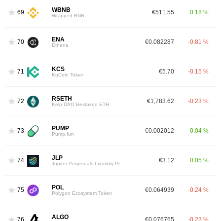
WBNB
69
€511.55
0.18 %
Wrapped BNB
ENA
70
€0.082287
-0.81 %
Ethena
KCS
71
€5.70
-0.15 %
KuCoin Token
RSETH
72
€1,783.62
-0.23 %
Kelp DAO Restaked ETH
PUMP
73
€0.002012
0.04 %
Pump.fun
JLP
74
€3.12
0.05 %
Jupiter Perpetuals Liquidity Provider Token
POL
75
€0.064939
-0.24 %
Polygon Ecosystem Token
ALGO
76
€0.076765
-0.23 %