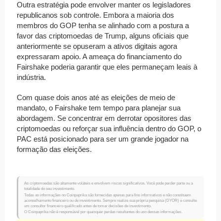
Outra estratégia pode envolver manter os legisladores
republicanos sob controle. Embora a maioria dos
membros do GOP tenha se alinhado com a postura a
favor das criptomoedas de Trump, alguns oficiais que
anteriormente se opuseram a ativos digitais agora
expressaram apoio. A ameaça do financiamento do
Fairshake poderia garantir que eles permaneçam leais à
indústria.
Com quase dois anos até as eleições de meio de
mandato, o Fairshake tem tempo para planejar sua
abordagem. Se concentrar em derrotar opositores das
criptomoedas ou reforçar sua influência dentro do GOP, o
PAC está posicionado para ser um grande jogador na
formação das eleições.
As criptomoedas são altamente voláteis e envolvem riscos significativos. Você pode perder parte ou a
totalidade do seu investimento.
Todas as informações no Coinpaprika são fornecidas apenas para fins informativos e não constituem
aconselhamento financeiro ou de investimento. Sempre realize sua própria pesquisa (DYOR) e consulte
um consultor financeiro qualificado antes de tomar decisões de investimento.
O Coinpaprika não é responsável por quaisquer perdas resultantes do uso dessas informações.