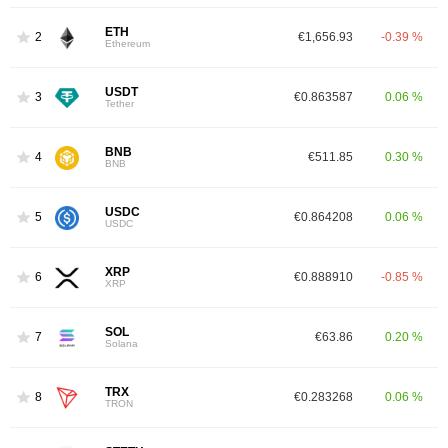
ETH
2
€1,656.93
-0.39 %
Ethereum
USDT
3
€0.863587
0.06 %
Tether
BNB
4
€511.85
0.30 %
BNB
USDC
5
€0.864208
0.06 %
USDC
XRP
6
€0.888910
-0.85 %
XRP
SOL
7
€63.86
0.20 %
Solana
TRX
8
€0.283268
0.06 %
TRON