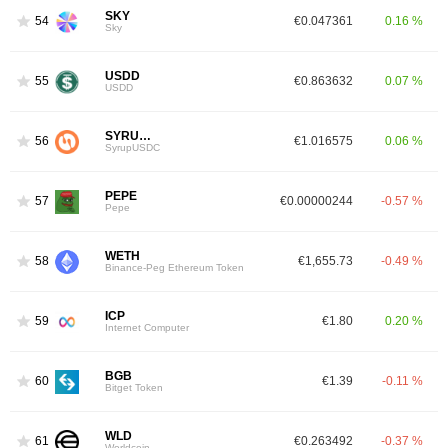
SKY
54
€0.047361
0.16 %
Sky
USDD
55
€0.863632
0.07 %
USDD
SYRUPUSDC
56
€1.016575
0.06 %
SyrupUSDC
PEPE
57
€0.00000244
-0.57 %
Pepe
WETH
58
€1,655.73
-0.49 %
Binance-Peg Ethereum Token
ICP
59
€1.80
0.20 %
Internet Computer
BGB
60
€1.39
-0.11 %
Bitget Token
WLD
61
€0.263492
-0.37 %
Worldcoin