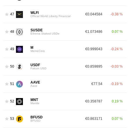
WLFI
47
€0.044584
-0.38 %
Official World Liberty Financial
SUSDE
48
€1.073486
0.07 %
Ethena Staked USDe
M
49
€0.999043
-0.24 %
MemeCore
USDF
50
€0.859895
-0.03 %
Falcon USD
AAVE
51
€77.54
-0.19 %
Aave
MNT
52
€0.358787
0.19 %
Mantle
BFUSD
53
€0.863171
0.07 %
BFUSD