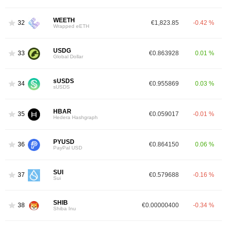
WEETH
32
€1,823.85
-0.42 %
Wrapped eETH
USDG
33
€0.863928
0.01 %
Global Dollar
sUSDS
34
€0.955869
0.03 %
sUSDS
HBAR
35
€0.059017
-0.01 %
Hedera Hashgraph
PYUSD
36
€0.864150
0.06 %
PayPal USD
SUI
37
€0.579688
-0.16 %
Sui
SHIB
38
€0.00000400
-0.34 %
Shiba Inu