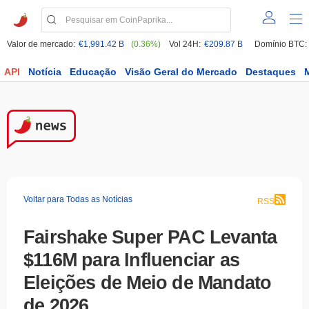
Valor de mercado:
€1,991.42 B
(0.36%)
Vol 24H:
€209.87 B
Domínio BTC:
API
Notícia
Educação
Visão Geral do Mercado
Destaques
Voltar para Todas as Notícias
RSS
Fairshake Super PAC Levanta
$116M para Influenciar as
Eleições de Meio de Mandato
de 2026