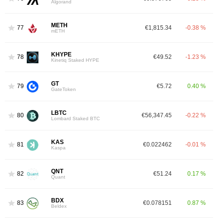
Algorand
METH
77
€1,815.34
-0.38 %
mETH
KHYPE
78
€49.52
-1.23 %
Kinetiq Staked HYPE
GT
79
€5.72
0.40 %
GateToken
LBTC
80
€56,347.45
-0.22 %
Lombard Staked BTC
KAS
81
€0.022462
-0.01 %
Kaspa
QNT
82
€51.24
0.17 %
Quant
BDX
83
€0.078151
0.87 %
Beldex