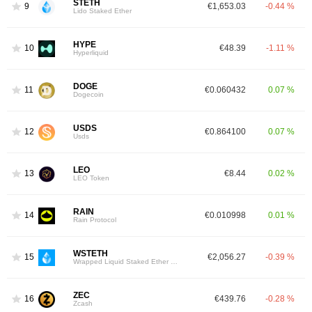
STETH
9
€1,653.03
-0.44 %
Lido Staked Ether
HYPE
10
€48.39
-1.11 %
Hyperliquid
DOGE
11
€0.060432
0.07 %
Dogecoin
USDS
12
€0.864100
0.07 %
Usds
LEO
13
€8.44
0.02 %
LEO Token
RAIN
14
€0.010998
0.01 %
Rain Protocol
WSTETH
15
€2,056.27
-0.39 %
Wrapped Liquid Staked Ether 2.0
ZEC
16
€439.76
-0.28 %
Zcash