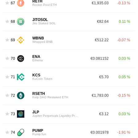
RETH
67
€1,935.03
-0.13 %
Rocket Pool ETH
JITOSOL
68
€82.64
0.11 %
Jito Staked SOL
WBNB
69
€512.22
-0.07 %
Wrapped BNB
ENA
70
€0.081152
0.03 %
Ethena
KCS
71
€5.70
0.05 %
KuCoin Token
RSETH
72
€1,783.00
-0.15 %
Kelp DAO Restaked ETH
JLP
73
€3.12
0.03 %
Jupiter Perpetuals Liquidity Provider Token
PUMP
74
€0.001978
-1.91 %
Pump.fun