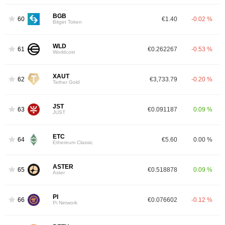
BGB
60
€1.40
-0.02 %
Bitget Token
WLD
61
€0.262267
-0.53 %
Worldcoin
XAUT
62
€3,733.79
-0.20 %
Tether Gold
JST
63
€0.091187
0.09 %
JUST
ETC
64
€5.60
0.00 %
Ethereum Classic
ASTER
65
€0.518878
0.09 %
Aster
PI
66
€0.076602
-0.12 %
Pi Network