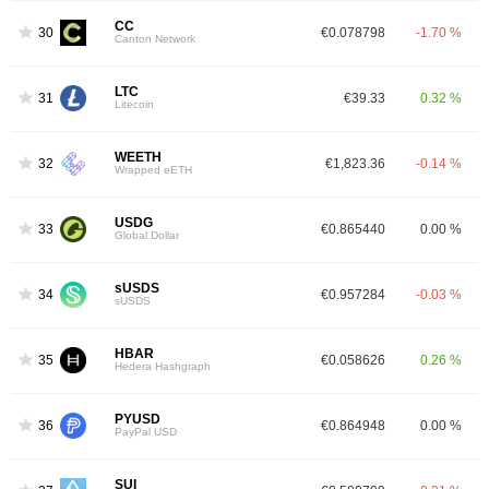
CC
30
€0.078798
-1.70 %
Canton Network
LTC
31
€39.33
0.32 %
Litecoin
WEETH
32
€1,823.36
-0.14 %
Wrapped eETH
USDG
33
€0.865440
0.00 %
Global Dollar
sUSDS
34
€0.957284
-0.03 %
sUSDS
HBAR
35
€0.058626
0.26 %
Hedera Hashgraph
PYUSD
36
€0.864948
0.00 %
PayPal USD
SUI