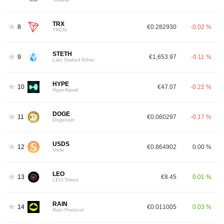
TRX
8
€0.282930
-0.02 %
TRON
STETH
9
€1,653.97
-0.11 %
Lido Staked Ether
HYPE
10
€47.07
-0.22 %
Hyperliquid
DOGE
11
€0.060297
-0.17 %
Dogecoin
USDS
12
€0.864902
0.00 %
Usds
LEO
13
€8.45
0.01 %
LEO Token
RAIN
14
€0.011005
0.03 %
Rain Protocol