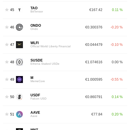
TAO
45
€167.42
0.11 %
BitTensor
ONDO
46
€0.300376
-0.20 %
Ondo
WLFI
47
€0.044479
-0.10 %
Official World Liberty Financial
SUSDE
48
€1.074616
0.00 %
Ethena Staked USDe
M
49
€1.000595
-0.55 %
MemeCore
USDF
50
€0.860791
0.14 %
Falcon USD
AAVE
51
€77.84
0.20 %
Aave