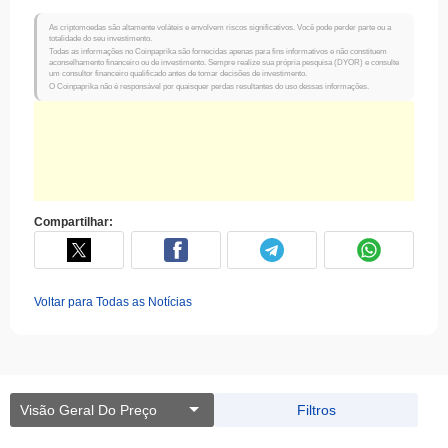
As criptomoedas são altamente voláteis e envolvem riscos significativos. Você pode perder parte ou a
totalidade do seu investimento.
Todas as informações no Coinpaprika são fornecidas apenas para fins informativos e não constituem
aconselhamento financeiro ou de investimento. Sempre realize sua própria pesquisa (DYOR) e consulte
um consultor financeiro qualificado antes de tomar decisões de investimento.
O Coinpaprika não é responsável por quaisquer perdas resultantes do uso dessas informações.
Compartilhar:
Voltar para Todas as Notícias
Visão Geral Do Preço
Filtros