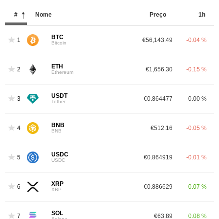
#
Nome
Preço
1h
BTC
1
€56,143.49
-0.04 %
Bitcoin
ETH
2
€1,656.30
-0.15 %
Ethereum
USDT
3
€0.864477
0.00 %
Tether
BNB
4
€512.16
-0.05 %
BNB
USDC
5
€0.864919
-0.01 %
USDC
XRP
6
€0.886629
0.07 %
XRP
SOL
7
€63.89
0.08 %
Solana