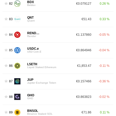
BDX
82
€0.079127
0.26 %
Beldex
QNT
83
€51.43
0.33 %
Quant
RENDER
84
€1.137860
-0.05 %
Render
USDC.e
85
€0.864946
-0.04 %
USD Coin.E
LSETH
86
€1,853.47
-0.11 %
Liquid Staked Ethereum
JUP
87
€0.157466
-0.36 %
Jupiter Exchange Token
GHO
88
€0.863823
-0.02 %
GHO
BNSOL
89
€71.86
0.11 %
Binance Staked SOL