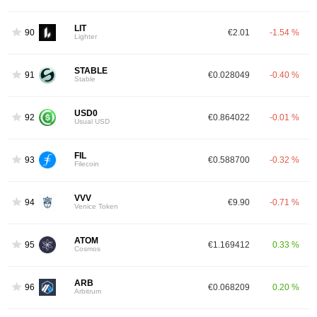
LIT
90
€2.01
-1.54 %
Lighter
STABLE
91
€0.028049
-0.40 %
Stable
USD0
92
€0.864022
-0.01 %
Usual USD
FIL
93
€0.588700
-0.32 %
Filecoin
VVV
94
€9.90
-0.71 %
Venice Token
ATOM
95
€1.169412
0.33 %
Cosmos
ARB
96
€0.068209
0.20 %
Arbitrum