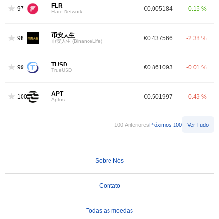
FLR
97
€0.005184
0.16 %
Flare Network
币安人生
98
€0.437566
-2.38 %
币安人生 (BinanceLife)
TUSD
99
€0.861093
-0.01 %
TrueUSD
APT
100
€0.501997
-0.49 %
Aptos
100 Anteriores
Próximos 100
Ver Tudo
Sobre Nós
Contato
Todas as moedas