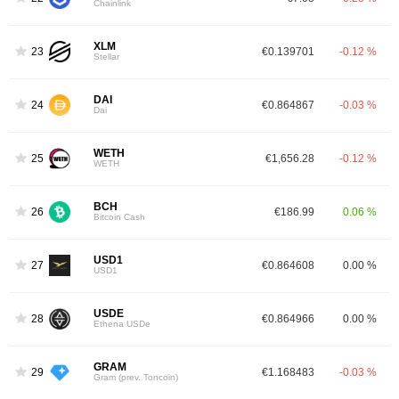
Chainlink
XLM
23
€0.139701
-0.12 %
Stellar
DAI
24
€0.864867
-0.03 %
Dai
WETH
25
€1,656.28
-0.12 %
WETH
BCH
26
€186.99
0.06 %
Bitcoin Cash
USD1
27
€0.864608
0.00 %
USD1
USDE
28
€0.864966
0.00 %
Ethena USDe
GRAM
29
€1.168483
-0.03 %
Gram (prev. Toncoin)