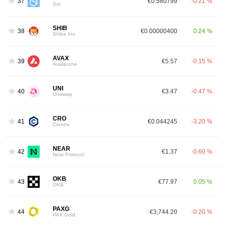
37
€0.580799
-0.21 %
Sui
SHIB
38
€0.00000400
0.24 %
Shiba Inu
AVAX
39
€5.57
-0.15 %
Avalanche
UNI
40
€3.47
-0.47 %
Uniswap
CRO
41
€0.044245
-3.20 %
Cronos
NEAR
42
€1.37
-0.60 %
Near Protocol
OKB
43
€77.97
0.05 %
OKB
PAXG
44
€3,744.20
-0.20 %
PAX Gold