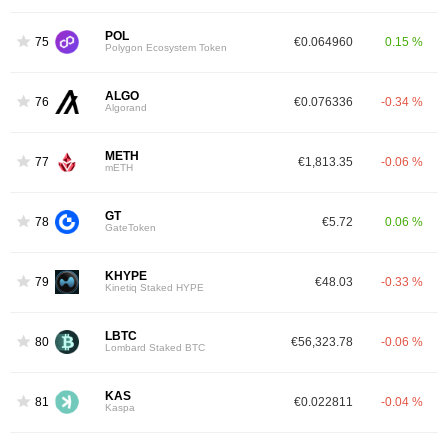
POL
75
€0.064960
0.15 %
Polygon Ecosystem Token
ALGO
76
€0.076336
-0.34 %
Algorand
METH
77
€1,813.35
-0.06 %
mETH
GT
78
€5.72
0.06 %
GateToken
KHYPE
79
€48.03
-0.33 %
Kinetiq Staked HYPE
LBTC
80
€56,323.78
-0.06 %
Lombard Staked BTC
KAS
81
€0.022811
-0.04 %
Kaspa