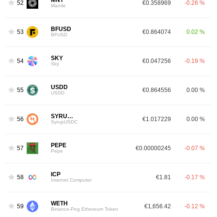
MNT
52
€0.358969
-0.26 %
Mantle
BFUSD
53
€0.864074
0.02 %
BFUSD
SKY
54
€0.047256
-0.19 %
Sky
USDD
55
€0.864556
0.00 %
USDD
SYRUPUSDC
56
€1.017229
0.00 %
SyrupUSDC
PEPE
57
€0.00000245
-0.07 %
Pepe
ICP
58
€1.81
-0.17 %
Internet Computer
WETH
59
€1,656.42
-0.12 %
Binance-Peg Ethereum Token