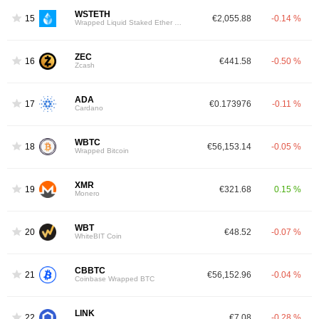
WSTETH
15
€2,055.88
-0.14 %
Wrapped Liquid Staked Ether 2.0
ZEC
16
€441.58
-0.50 %
Zcash
ADA
17
€0.173976
-0.11 %
Cardano
WBTC
18
€56,153.14
-0.05 %
Wrapped Bitcoin
XMR
19
€321.68
0.15 %
Monero
WBT
20
€48.52
-0.07 %
WhiteBIT Coin
CBBTC
21
€56,152.96
-0.04 %
Coinbase Wrapped BTC
LINK
22
€7.08
-0.28 %