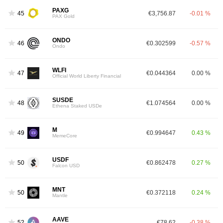
PAXG
45
€3,756.87
-0.01 %
PAX Gold
ONDO
46
€0.302599
-0.57 %
Ondo
WLFI
47
€0.044364
0.00 %
Official World Liberty Financial
SUSDE
48
€1.074564
0.00 %
Ethena Staked USDe
M
49
€0.994647
0.43 %
MemeCore
USDF
50
€0.862478
0.27 %
Falcon USD
MNT
50
€0.372118
0.24 %
Mantle
AAVE
52
€78.62
-0.38 %