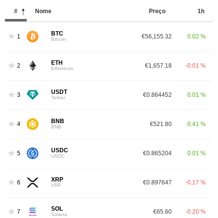
#
Nome
Preço
1h
BTC
1
€56,155.32
0.02 %
Bitcoin
ETH
2
€1,657.18
-0.01 %
Ethereum
USDT
3
€0.864452
0.01 %
Tether
BNB
4
€521.80
0.41 %
BNB
USDC
5
€0.865204
0.01 %
USDC
XRP
6
€0.897647
-0.17 %
XRP
SOL
7
€65.60
-0.20 %
Solana