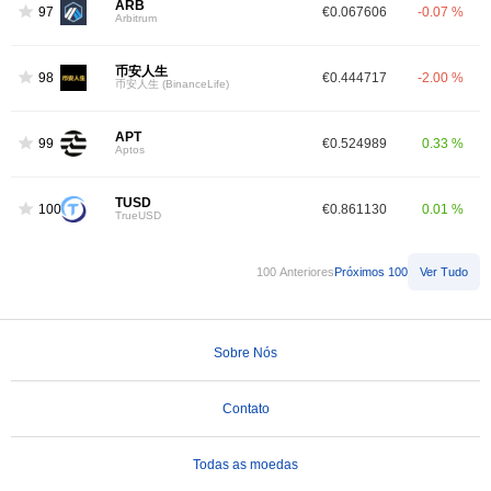
ARB
97
€0.067606
-0.07 %
Arbitrum
币安人生
98
€0.444717
-2.00 %
币安人生 (BinanceLife)
APT
99
€0.524989
0.33 %
Aptos
TUSD
100
€0.861130
0.01 %
TrueUSD
100 Anteriores
Próximos 100
Ver Tudo
Sobre Nós
Contato
Todas as moedas