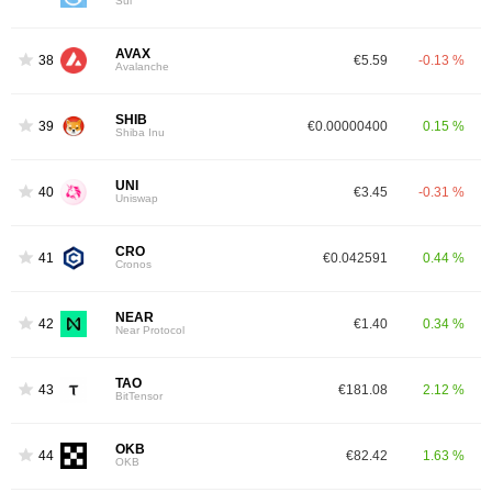
Sui
AVAX
38
€5.59
-0.13 %
Avalanche
SHIB
39
€0.00000400
0.15 %
Shiba Inu
UNI
40
€3.45
-0.31 %
Uniswap
CRO
41
€0.042591
0.44 %
Cronos
NEAR
42
€1.40
0.34 %
Near Protocol
TAO
43
€181.08
2.12 %
BitTensor
OKB
44
€82.42
1.63 %
OKB