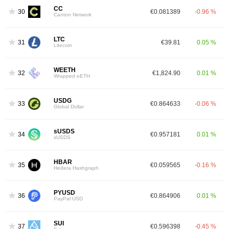
CC
30
€0.081389
-0.96 %
Canton Network
LTC
31
€39.81
0.05 %
Litecoin
WEETH
32
€1,824.90
0.01 %
Wrapped eETH
USDG
33
€0.864633
-0.06 %
Global Dollar
sUSDS
34
€0.957181
0.01 %
sUSDS
HBAR
35
€0.059565
-0.16 %
Hedera Hashgraph
PYUSD
36
€0.864906
0.01 %
PayPal USD
SUI
37
€0.596398
-0.45 %