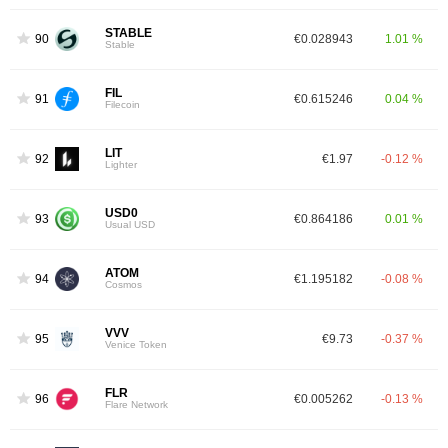
STABLE
90
€0.028943
1.01 %
Stable
FIL
91
€0.615246
0.04 %
Filecoin
LIT
92
€1.97
-0.12 %
Lighter
USD0
93
€0.864186
0.01 %
Usual USD
ATOM
94
€1.195182
-0.08 %
Cosmos
VVV
95
€9.73
-0.37 %
Venice Token
FLR
96
€0.005262
-0.13 %
Flare Network