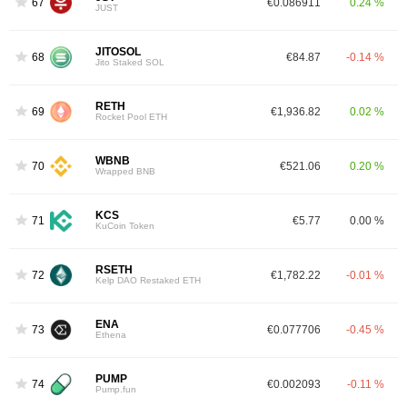
67
€0.086911
0.24 %
JUST
JITOSOL
68
€84.87
-0.14 %
Jito Staked SOL
RETH
69
€1,936.82
0.02 %
Rocket Pool ETH
WBNB
70
€521.06
0.20 %
Wrapped BNB
KCS
71
€5.77
0.00 %
KuCoin Token
RSETH
72
€1,782.22
-0.01 %
Kelp DAO Restaked ETH
ENA
73
€0.077706
-0.45 %
Ethena
PUMP
74
€0.002093
-0.11 %
Pump.fun