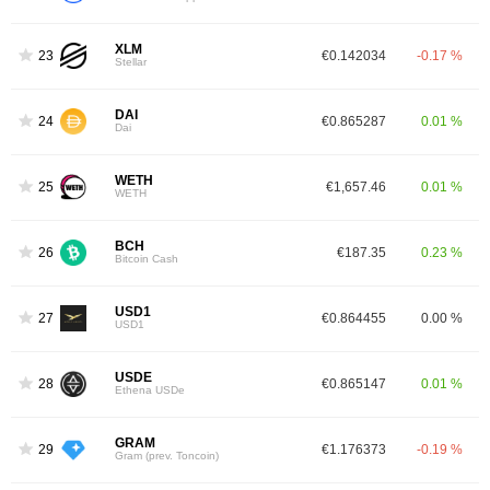
XLM
23
€0.142034
-0.17 %
Stellar
DAI
24
€0.865287
0.01 %
Dai
WETH
25
€1,657.46
0.01 %
WETH
BCH
26
€187.35
0.23 %
Bitcoin Cash
USD1
27
€0.864455
0.00 %
USD1
USDE
28
€0.865147
0.01 %
Ethena USDe
GRAM
29
€1.176373
-0.19 %
Gram (prev. Toncoin)