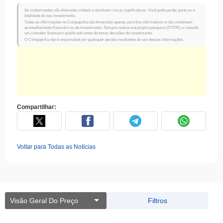
As criptomoedas são altamente voláteis e envolvem riscos significativos. Você pode perder parte ou a
totalidade do seu investimento.
Todas as informações no Coinpaprika são fornecidas apenas para fins informativos e não constituem
aconselhamento financeiro ou de investimento. Sempre realize sua própria pesquisa (DYOR) e consulte
um consultor financeiro qualificado antes de tomar decisões de investimento.
O Coinpaprika não é responsável por quaisquer perdas resultantes do uso dessas informações.
Compartilhar:
Voltar para Todas as Notícias
Visão Geral Do Preço
Filtros