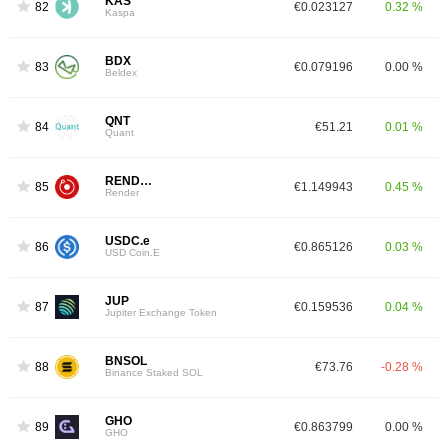
KAS
82
€0.023127
0.32 %
Kaspa
BDX
83
€0.079196
0.00 %
Beldex
QNT
84
€51.21
0.01 %
Quant
RENDER
85
€1.149943
0.45 %
Render
USDC.e
86
€0.865126
0.03 %
USD Coin.E
JUP
87
€0.159536
0.04 %
Jupiter Exchange Token
BNSOL
88
€73.76
-0.28 %
Binance Staked SOL
GHO
89
€0.863799
0.00 %
GHO