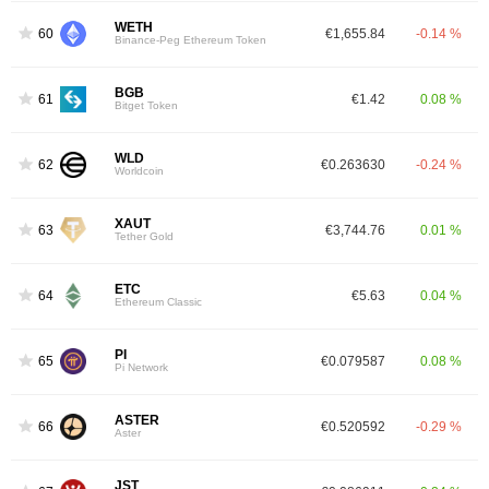
WETH
60
€1,655.84
-0.14 %
Binance-Peg Ethereum Token
BGB
61
€1.42
0.08 %
Bitget Token
WLD
62
€0.263630
-0.24 %
Worldcoin
XAUT
63
€3,744.76
0.01 %
Tether Gold
ETC
64
€5.63
0.04 %
Ethereum Classic
PI
65
€0.079587
0.08 %
Pi Network
ASTER
66
€0.520592
-0.29 %
Aster
JST