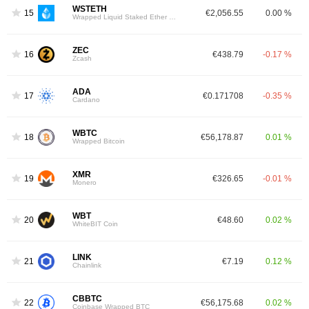
WSTETH
15
€2,056.55
0.00 %
Wrapped Liquid Staked Ether 2.0
ZEC
16
€438.79
-0.17 %
Zcash
ADA
17
€0.171708
-0.35 %
Cardano
WBTC
18
€56,178.87
0.01 %
Wrapped Bitcoin
XMR
19
€326.65
-0.01 %
Monero
WBT
20
€48.60
0.02 %
WhiteBIT Coin
LINK
21
€7.19
0.12 %
Chainlink
CBBTC
22
€56,175.68
0.02 %
Coinbase Wrapped BTC