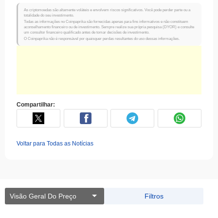
As criptomoedas são altamente voláteis e envolvem riscos significativos. Você pode perder parte ou a
totalidade do seu investimento.
Todas as informações no Coinpaprika são fornecidas apenas para fins informativos e não constituem
aconselhamento financeiro ou de investimento. Sempre realize sua própria pesquisa (DYOR) e consulte
um consultor financeiro qualificado antes de tomar decisões de investimento.
O Coinpaprika não é responsável por quaisquer perdas resultantes do uso dessas informações.
Compartilhar:
Voltar para Todas as Notícias
Visão Geral Do Preço
Filtros