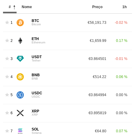
#
Nome
Preço
1h
BTC
1
€56,191.73
-0.02 %
Bitcoin
ETH
2
€1,659.99
0.17 %
Ethereum
USDT
3
€0.864501
-0.01 %
Tether
BNB
4
€514.22
0.06 %
BNB
USDC
5
€0.864994
0.00 %
USDC
XRP
6
€0.895819
0.00 %
XRP
SOL
7
€64.80
0.07 %
Solana