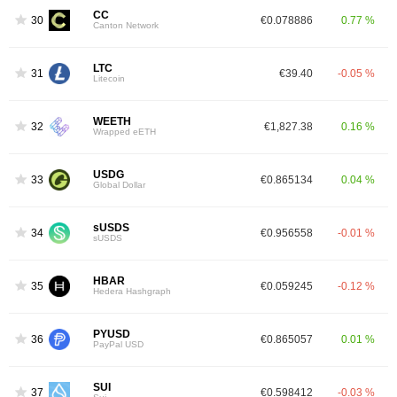
CC
30
€0.078886
0.77 %
Canton Network
LTC
31
€39.40
-0.05 %
Litecoin
WEETH
32
€1,827.38
0.16 %
Wrapped eETH
USDG
33
€0.865134
0.04 %
Global Dollar
sUSDS
34
€0.956558
-0.01 %
sUSDS
HBAR
35
€0.059245
-0.12 %
Hedera Hashgraph
PYUSD
36
€0.865057
0.01 %
PayPal USD
SUI
37
€0.598412
-0.03 %