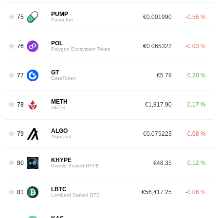
PUMP
75
€0.001990
-0.56 %
Pump.fun
POL
76
€0.065322
-0.03 %
Polygon Ecosystem Token
GT
77
€5.79
0.20 %
GateToken
METH
78
€1,817.90
0.17 %
mETH
ALGO
79
€0.075223
-0.08 %
Algorand
KHYPE
80
€48.35
0.12 %
Kinetiq Staked HYPE
LBTC
81
€56,417.25
-0.06 %
Lombard Staked BTC