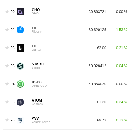
GHO
90
€0.863721
0.00 %
GHO
FIL
91
€0.620125
1.53 %
Filecoin
LIT
93
€2.00
0.21 %
Lighter
STABLE
93
€0.028412
0.04 %
Stable
USD0
94
€0.864030
0.00 %
Usual USD
ATOM
95
€1.20
0.24 %
Cosmos
VVV
96
€9.73
0.13 %
Venice Token