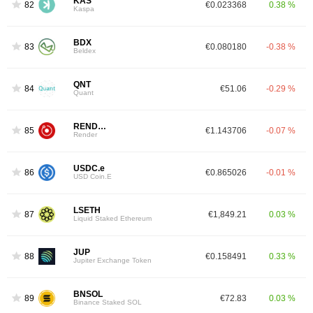
KAS
82
€0.023368
0.38 %
Kaspa
BDX
83
€0.080180
-0.38 %
Beldex
QNT
84
€51.06
-0.29 %
Quant
RENDER
85
€1.143706
-0.07 %
Render
USDC.e
86
€0.865026
-0.01 %
USD Coin.E
LSETH
87
€1,849.21
0.03 %
Liquid Staked Ethereum
JUP
88
€0.158491
0.33 %
Jupiter Exchange Token
BNSOL
89
€72.83
0.03 %
Binance Staked SOL