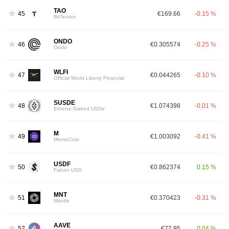
TAO
45
€169.66
-0.15 %
BitTensor
ONDO
46
€0.305574
-0.25 %
Ondo
WLFI
47
€0.044265
-0.10 %
Official World Liberty Financial
SUSDE
48
€1.074398
-0.01 %
Ethena Staked USDe
M
49
€1.003092
-0.41 %
MemeCore
USDF
50
€0.862374
0.15 %
Falcon USD
MNT
51
€0.370423
-0.31 %
Mantle
AAVE
52
€77.95
0.04 %