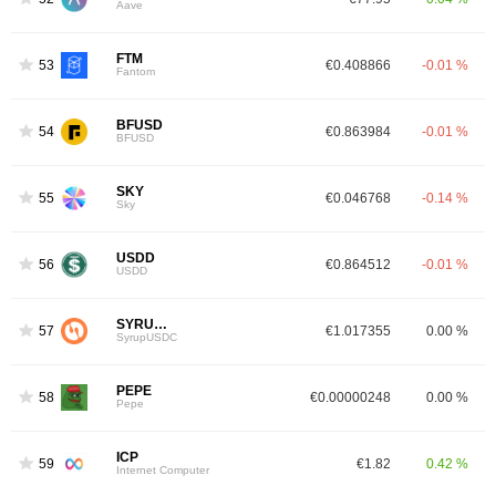
Aave
FTM
53
€0.408866
-0.01 %
Fantom
BFUSD
54
€0.863984
-0.01 %
BFUSD
SKY
55
€0.046768
-0.14 %
Sky
USDD
56
€0.864512
-0.01 %
USDD
SYRUPUSDC
57
€1.017355
0.00 %
SyrupUSDC
PEPE
58
€0.00000248
0.00 %
Pepe
ICP
59
€1.82
0.42 %
Internet Computer