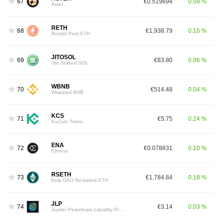
67
€0.519694
0.09 %
Aster
RETH
68
€1,938.79
0.16 %
Rocket Pool ETH
JITOSOL
69
€83.80
0.06 %
Jito Staked SOL
WBNB
70
€514.48
0.04 %
Wrapped BNB
KCS
71
€5.75
0.24 %
KuCoin Token
ENA
72
€0.078831
0.10 %
Ethena
RSETH
73
€1,784.84
0.18 %
Kelp DAO Restaked ETH
JLP
74
€3.14
0.03 %
Jupiter Perpetuals Liquidity Provider Token