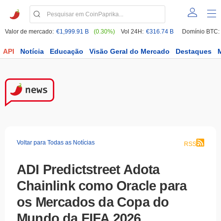
Valor de mercado:
€1,999.91 B
(0.30%)
Vol 24H:
€316.74 B
Domínio BTC:
API
Notícia
Educação
Visão Geral do Mercado
Destaques
Voltar para Todas as Notícias
RSS
ADI Predictstreet Adota
Chainlink como Oracle para
os Mercados da Copa do
Mundo da FIFA 2026