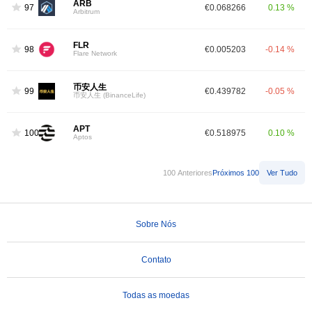
ARB
97
€0.068266
0.13 %
Arbitrum
FLR
98
€0.005203
-0.14 %
Flare Network
币安人生
99
€0.439782
-0.05 %
币安人生 (BinanceLife)
APT
100
€0.518975
0.10 %
Aptos
100 Anteriores
Próximos 100
Ver Tudo
Sobre Nós
Contato
Todas as moedas