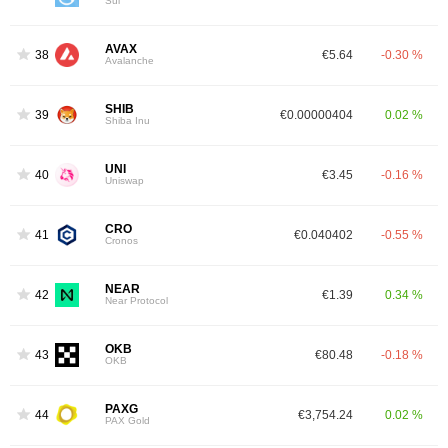
Sui
AVAX
38
€5.64
-0.30 %
Avalanche
SHIB
39
€0.00000404
0.02 %
Shiba Inu
UNI
40
€3.45
-0.16 %
Uniswap
CRO
41
€0.040402
-0.55 %
Cronos
NEAR
42
€1.39
0.34 %
Near Protocol
OKB
43
€80.48
-0.18 %
OKB
PAXG
44
€3,754.24
0.02 %
PAX Gold