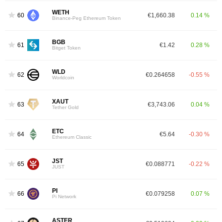
WETH
60
€1,660.38
0.14 %
Binance-Peg Ethereum Token
BGB
61
€1.42
0.28 %
Bitget Token
WLD
62
€0.264658
-0.55 %
Worldcoin
XAUT
63
€3,743.06
0.04 %
Tether Gold
ETC
64
€5.64
-0.30 %
Ethereum Classic
JST
65
€0.088771
-0.22 %
JUST
PI
66
€0.079258
0.07 %
Pi Network
ASTER