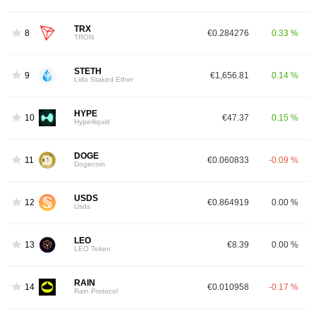
TRX
8
€0.284276
0.33 %
TRON
STETH
9
€1,656.81
0.14 %
Lido Staked Ether
HYPE
10
€47.37
0.15 %
Hyperliquid
DOGE
11
€0.060833
-0.09 %
Dogecoin
USDS
12
€0.864919
0.00 %
Usds
LEO
13
€8.39
0.00 %
LEO Token
RAIN
14
€0.010958
-0.17 %
Rain Protocol