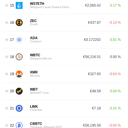
WSTETH
15
€2,060.42
0.17 %
Wrapped Liquid Staked Ether 2.0
ZEC
16
€437.87
-0.13 %
Zcash
ADA
17
€0.172202
0.01 %
Cardano
WBTC
18
€56,216.51
0.00 %
Wrapped Bitcoin
XMR
19
€327.65
-0.63 %
Monero
WBT
20
€48.59
0.04 %
WhiteBIT Coin
LINK
21
€7.18
0.31 %
Chainlink
CBBTC
22
€56,195.56
-0.04 %
Coinbase Wrapped BTC