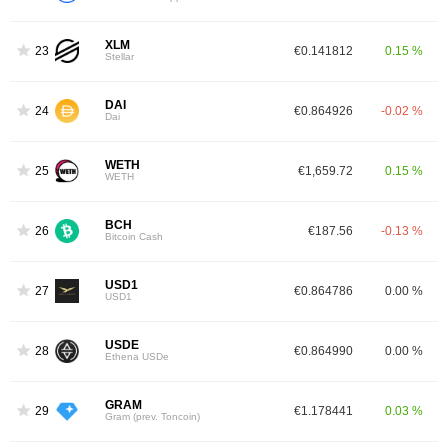
XLM
23
€0.141812
0.15 %
Stellar
DAI
24
€0.864926
-0.02 %
Dai
WETH
25
€1,659.72
0.15 %
WETH
BCH
26
€187.56
-0.13 %
Bitcoin Cash
USD1
27
€0.864786
0.00 %
USD1
USDE
28
€0.864990
0.00 %
Ethena USDe
GRAM
29
€1.178441
0.03 %
Gram (prev. Toncoin)