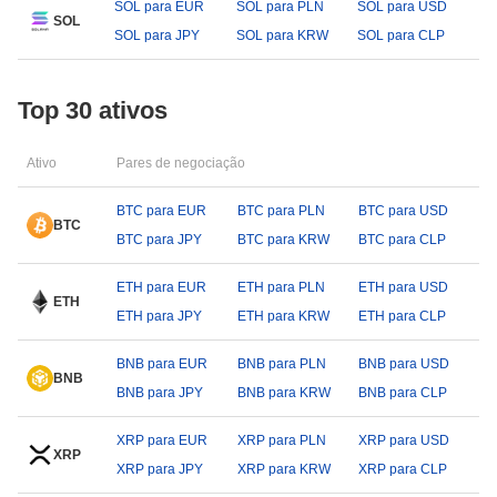
SOL para EUR
SOL para PLN
SOL para USD
SOL
SOL para JPY
SOL para KRW
SOL para CLP
Top 30 ativos
Ativo
Pares de negociação
BTC para EUR
BTC para PLN
BTC para USD
BTC
BTC para JPY
BTC para KRW
BTC para CLP
ETH para EUR
ETH para PLN
ETH para USD
ETH
ETH para JPY
ETH para KRW
ETH para CLP
BNB para EUR
BNB para PLN
BNB para USD
BNB
BNB para JPY
BNB para KRW
BNB para CLP
XRP para EUR
XRP para PLN
XRP para USD
XRP
XRP para JPY
XRP para KRW
XRP para CLP