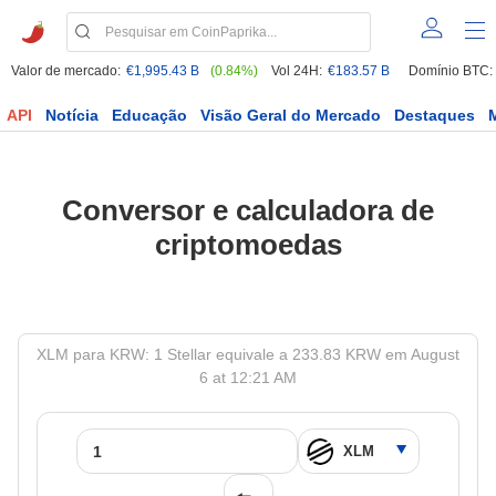
Valor de mercado:
€1,995.43 B
(0.84%)
Vol 24H:
€183.57 B
Domínio BTC:
API
Notícia
Educação
Visão Geral do Mercado
Destaques
Conversor e calculadora de
criptomoedas
XLM para KRW: 1 Stellar equivale a 233.83 KRW em August
6 at 12:21 AM