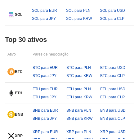
SOL para EUR
SOL para PLN
SOL para USD
SOL
SOL para JPY
SOL para KRW
SOL para CLP
Top 30 ativos
Ativo
Pares de negociação
BTC para EUR
BTC para PLN
BTC para USD
BTC
BTC para JPY
BTC para KRW
BTC para CLP
ETH para EUR
ETH para PLN
ETH para USD
ETH
ETH para JPY
ETH para KRW
ETH para CLP
BNB para EUR
BNB para PLN
BNB para USD
BNB
BNB para JPY
BNB para KRW
BNB para CLP
XRP para EUR
XRP para PLN
XRP para USD
XRP