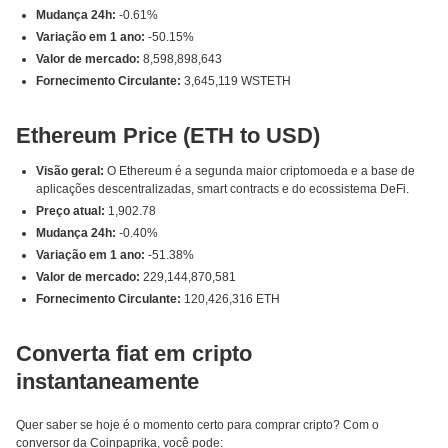
Mudança 24h:
-0.61%
Variação em 1 ano:
-50.15%
Valor de mercado:
8,598,898,643
Fornecimento Circulante:
3,645,119 WSTETH
Ethereum Price (ETH to USD)
Visão geral:
O Ethereum é a segunda maior criptomoeda e a base de
aplicações descentralizadas, smart contracts e do ecossistema DeFi.
Preço atual:
1,902.78
Mudança 24h:
-0.40%
Variação em 1 ano:
-51.38%
Valor de mercado:
229,144,870,581
Fornecimento Circulante:
120,426,316 ETH
Converta fiat em cripto
instantaneamente
Quer saber se hoje é o momento certo para comprar cripto? Com o
conversor da Coinpaprika, você pode: