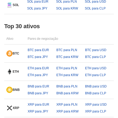
SOL para EUR
SOL para PLN
SOL para USD
SOL
SOL para JPY
SOL para KRW
SOL para CLP
Top 30 ativos
Ativo
Pares de negociação
BTC para EUR
BTC para PLN
BTC para USD
BTC
BTC para JPY
BTC para KRW
BTC para CLP
ETH para EUR
ETH para PLN
ETH para USD
ETH
ETH para JPY
ETH para KRW
ETH para CLP
BNB para EUR
BNB para PLN
BNB para USD
BNB
BNB para JPY
BNB para KRW
BNB para CLP
XRP para EUR
XRP para PLN
XRP para USD
XRP
XRP para JPY
XRP para KRW
XRP para CLP